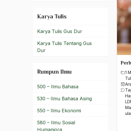
Landreform
Karya Tulis
Langkah Statis
Karya Tulis Gus Dur
Langkah Strategis
Karya Tulis Tentang Gus
Larantuka
Dur
laskar jihad
Per
Laskar PETA
Rumpun Ilmu
1 
Tul
Lawatan
Ar
500 – Ilmu Bahasa
Ta
LBH
Ha
530 – Ilmu Bahasa Asing
LD
LDNU
Ma
550 – Ilmu Ekonomi
ul
leadership
580 – Ilmu Sosial
Lebanon
Humaniora