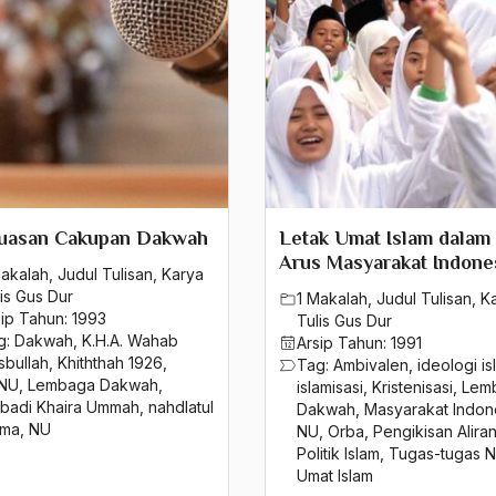
luasan Cakupan Dakwah
Letak Umat Islam dalam
Arus Masyarakat Indone
Makalah
,
Judul Tulisan
,
Karya
is Gus Dur
1 Makalah
,
Judul Tulisan
,
K
sip Tahun:
1993
Tulis Gus Dur
g:
Dakwah
,
K.H.A. Wahab
Arsip Tahun:
1991
sbullah
,
Khiththah 1926
,
Tag:
Ambivalen
,
ideologi i
NU
,
Lembaga Dakwah
,
islamisasi
,
Kristenisasi
,
Lem
badi Khaira Ummah
,
nahdlatul
Dakwah
,
Masyarakat Indon
ama
,
NU
NU
,
Orba
,
Pengikisan Alira
Politik Islam
,
Tugas-tugas 
Umat Islam