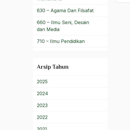
Lebaran
630 – Agama Dan Filsafat
Lee Kuan Yew
660 – Ilmu Seni, Desain
dan Media
Legal-Formalistik
710 – Ilmu Pendidikan
Legalformalistik
900 – Rumpun Ilmu
Legislatif
Lainnya
Arsip Tahun
Legitimasi
Legitimasi Keagamaan
2025
legitimasi Kekuasaam
2024
Legitimasi Kekuasaan
2023
Legitimasi Pemerintah
2022
lelucon
2021