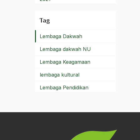
Lemak Babi
2020
Tag
Lembaga Bantuan Hukum
2019
Lembaga Dakwah
2018
Lembaga dakwah NU
2017
Lembaga Keagamaan
2016
lembaga kultural
2015
Lembaga Pendidikan
2014
Lembaga Politik
2013
lembaga swadaya
2012
masyarakat
2011
Lembu Peteng