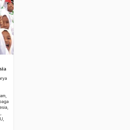
sia
arya
slam
,
baga
esia
,
n
,
NU
,