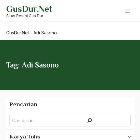
Skip
GusDur.Net
to
Abu AMrin Ibnu Alla'
content
Situs Resmi Gus Dur
Abu Bakar Ba’asyir
GusDur.Net
-
Adi Sasono
Abu Hanifah
abu jihad
Abu Sangkan
Tag: Adi Sasono
Abu Zayd
Aceh
Ad-daulah
Pencarian
Adagium
Pencarian
Adaptif Islam
adat
Karya Tulis