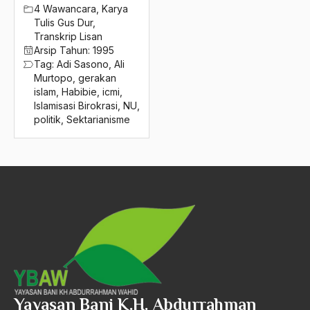
2016
4 Wawancara
,
Karya
Aera-Europa
Tulis Gus Dur
,
2015
Afganistan
Transkrip Lisan
Arsip Tahun:
1995
2014
Afiliasi Kultural
Tag:
Adi Sasono
,
Ali
Murtopo
,
gerakan
2013
Afrika
islam
,
Habibie
,
icmi
,
Islamisasi Birokrasi
,
NU
,
2012
Afrika utara
politik
,
Sektarianisme
2011
agama
2010
Agama & Negara
2009
Agama Asli
2008
Agama Asli Indonesia
2007
Agama dan Negara
2006
Agama dan negaraa
2005
Agama dan Pemerintah
Yayasan Bani K.H. Abdurrahman