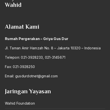
Wahid
2004
Agama dan Politik
2003
Agama dan Praktis
2002
Agama Demokrasi
Alamat Kami
2001
Agama di Asia
Rumah Pergerakan – Griya Gus Dur
2000
agama elitis
Jl. Taman Amir Hamzah No. 8 – Jakarta 10320 – Indonesia
1999
Agama Hukum
Telepon: 021-3928233, 021-3145671
1998
Agama Inovasi
Fax: 021-3928250
1997
Agama Islam
Email:
gusdurdotnet@gmail.com
1996
agama populer
1995
Agama Terang
Jaringan Yayasan
1994
Agamawan
Wahid Foundation
1993
Agenda Nasional