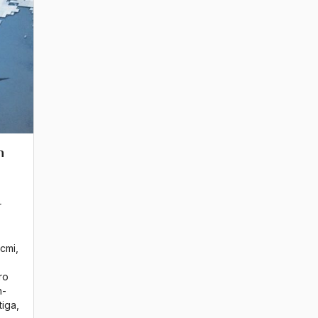
n
r
a
icmi
,
ro
n-
tiga
,