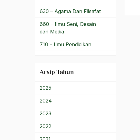
Pajang
630 – Agama Dan Filsafat
Pak DOmo
660 – Ilmu Seni, Desain
dan Media
Pak Harto
710 – Ilmu Pendidikan
Pak Hartono
900 – Rumpun Ilmu
Pak Hasan
Lainnya
Arsip Tahun
Pak Idham
Pak Nugroho
2025
pakistan
2024
Pakubuwono XII
2023
Palestina
2022
PAN
2021