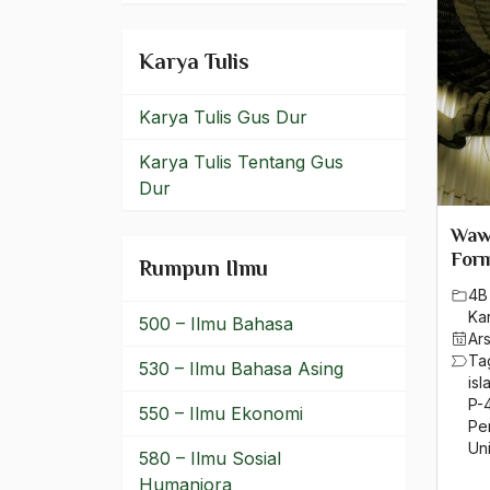
Oukuimenis
Karya Tulis
P-4
Karya Tulis Gus Dur
P3
Karya Tulis Tentang Gus
P3M
Dur
PAC PKB Jatiroto
Waw
Padang Sidempuan
Form
Rumpun Ilmu
4B
Padjajaran
Ka
500 – Ilmu Bahasa
Ar
Paham Kebangsaan
Ta
530 – Ilmu Bahasa Asing
isl
Paham Serba Negara
P-
550 – Ilmu Ekonomi
Pe
pahlawan nasional
Un
580 – Ilmu Sosial
pajak
Humaniora