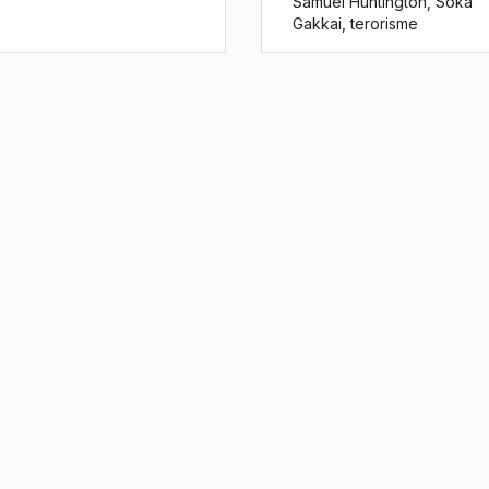
Samuel Huntington
,
Soka
Gakkai
,
terorisme