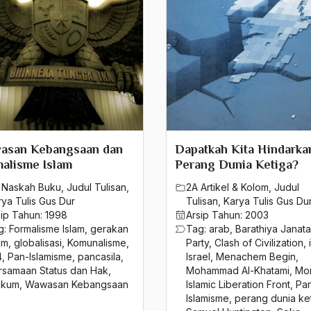
asan Kebangsaan dan
Dapatkah Kita Hindarka
alisme Islam
Perang Dunia Ketiga?
 Naskah Buku
,
Judul Tulisan
,
2A Artikel & Kolom
,
Judul
rya Tulis Gus Dur
Tulisan
,
Karya Tulis Gus Du
sip Tahun:
1998
Arsip Tahun:
2003
g:
Formalisme Islam
,
gerakan
Tag:
arab
,
Barathiya Janat
am
,
globalisasi
,
Komunalisme
,
Party
,
Clash of Civilization
,
4
,
Pan-Islamisme
,
pancasila
,
Israel
,
Menachem Begin
,
rsamaan Status dan Hak
,
Mohammad Al-Khatami
,
Mo
ikum
,
Wawasan Kebangsaan
Islamic Liberation Front
,
Pa
Islamisme
,
perang dunia ke