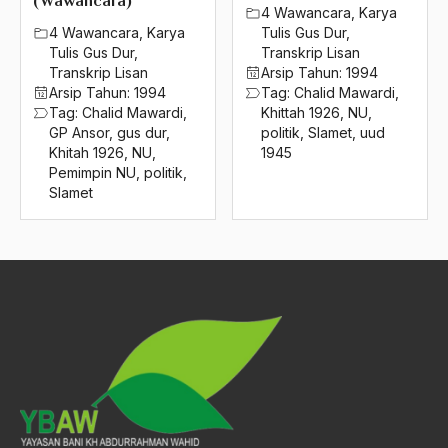
(Wawancara)
2016
4 Wawancara
,
Karya
Soka Gakkai
4 Wawancara
,
Karya
Tulis Gus Dur
,
2015
Solidaritas
Tulis Gus Dur
,
Transkrip Lisan
Transkrip Lisan
Arsip Tahun:
1994
2014
Solidaritas Bangsa
Arsip Tahun:
1994
Tag:
Chalid Mawardi
,
Tag:
Chalid Mawardi
,
Khittah 1926
,
NU
,
2013
Solidaritas Massa
GP Ansor
,
gus dur
,
politik
,
Slamet
,
uud
Khitah 1926
,
NU
,
1945
2012
Solidaritas Muslim
Pemimpin NU
,
politik
,
Slamet
2011
Solidaritas Sempit
2010
Solidaritas Sosial
2009
Sombrero
2008
Sopir
2007
Sorogan
2006
sosial
2005
Sosial Budaya