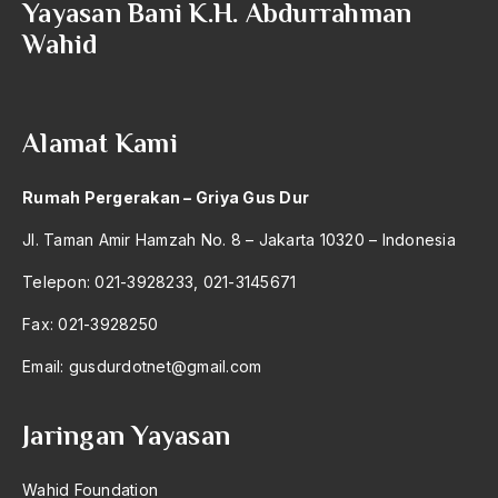
Yayasan Bani K.H. Abdurrahman
2004
Sosial Keagamaan
Wahid
2003
sosial-budaya
2002
Sosial-Ekonomi
Alamat Kami
2001
Sosial-Ekonomis
2000
Sosial-Kultural
Rumah Pergerakan – Griya Gus Dur
1999
Sosial-Politik
Jl. Taman Amir Hamzah No. 8 – Jakarta 10320 – Indonesia
1998
SOsialisasi
Telepon: 021-3928233, 021-3145671
1997
sosialisme
Fax: 021-3928250
1996
Sosialisme Islam
Email:
gusdurdotnet@gmail.com
1995
Sosio-Kultural
Jaringan Yayasan
1994
Sosio-Politik
1993
Sosiol-ekonomis
Wahid Foundation