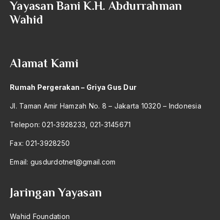
Yayasan Bani K.H. Abdurrahman
2004
Islam di Indonesia
Wahid
2003
Islam di Malaysia
2002
Islam fundamental
Alamat Kami
2001
Islam fundamentalis
2000
islam garis keras
Rumah Pergerakan – Griya Gus Dur
1999
Islam Gedongan
Jl. Taman Amir Hamzah No. 8 – Jakarta 10320 – Indonesia
1998
islam indonesia
Telepon: 021-3928233, 021-3145671
1997
Islam Jama'ah
Fax: 021-3928250
1996
Islam Kanan
Email:
gusdurdotnet@gmail.com
1995
islam kita
Jaringan Yayasan
1994
Islam Kota
1993
Islam Kultural
Wahid Foundation