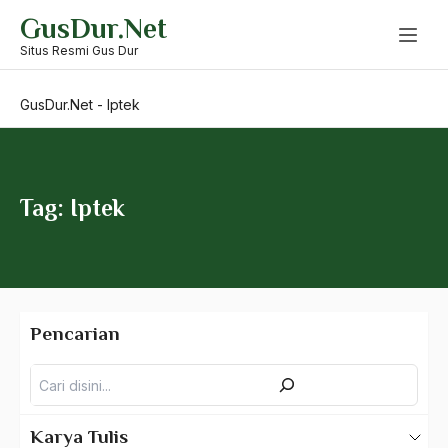
Skip
GusDur.Net
to
Intelektual Modern
content
Situs Resmi Gus Dur
intelektual muslim
GusDur.Net
-
Iptek
Intelektual NU
Intelektual Skularis
Interdependency
Tag: Iptek
interfaith
Internasional
Internasionalisasi
Pencarian
International Meeting On People and Relegion
Pencarian
interpretasi
Intervensi Sepiritual
Karya Tulis