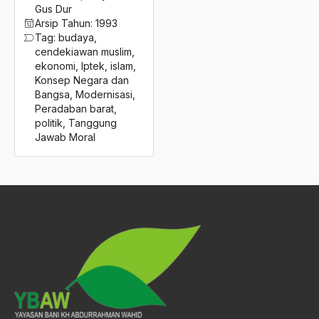
2016
Gus Dur
Isha
Arsip Tahun:
1993
2015
Ishak Musa Al-Husaini
Tag:
budaya
,
cendekiawan muslim
,
2014
Islah
ekonomi
,
Iptek
,
islam
,
Konsep Negara dan
2013
islam
Bangsa
,
Modernisasi
,
Peradaban barat
,
2012
islam agama sempurna
politik
,
Tanggung
Jawab Moral
2011
Islam Agama Terorisme
2010
islam anda
2009
Islam Asia Tenggara
2008
Islam dan Nasionalisme
2007
Islam dan Pancasila
2006
Islam dan Politik
2005
Islam dan Seni