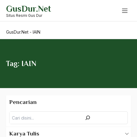
Skip
GusDur.Net
to
Hukum Islam Ortodok
content
Situs Resmi Gus Dur
Hukum Kontemporer
GusDur.Net
-
IAIN
hukum nasional
Hukum Negara
hukuman mati
Tag: IAIN
Humanika
humanisme
humor
Pencarian
HUmor Politisi
Pencarian
Humor Sufi
Humoris
Karya Tulis