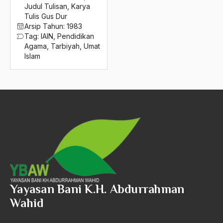
2016
Judul Tulisan
,
Karya
Ibu Gendong
Tulis Gus Dur
2015
Ibu Gus Dur
Arsip Tahun:
1983
Tag:
IAIN
,
Pendidikan
2014
ICKI
Agama
,
Tarbiyah
,
Umat
Islam
2013
icmi
2012
Ide Dasar Islam
2011
Idealisme
2010
ideologi
2009
Ideologi Bangsa
2008
Ideologi Demokratik
2007
ideologi islam
Yayasan Bani K.H. Abdurrahman
2006
Ideologi Nasional
Wahid
2005
Ideologi Nasionalis