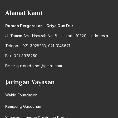
2004
Ideologi Negara
Alamat Kami
2003
Ideologi Pancasila
2002
Rumah Pergerakan – Griya Gus Dur
Ideologi PNasional pancasila
2001
Jl. Taman Amir Hamzah No. 8 – Jakarta 10320 – Indonesia
Ideologi Politik
2000
Telepon: 021-3928233, 021-3145671
Ideologi Skuler
1999
Fax: 021-3928250
Ideologi Tanpa Tuhan
1998
Email:
Ideologi Universal
gusdurdotnet@gmail.com
1997
Ideologi Wahabi
Jaringan Yayasan
1996
ideologis
1995
Wahid Foundation
Ideologisasi
1994
Idham Chalid
Kampung Gusdurian
1993
idiosinkrasi penguasa
Yayasan Jaringan Gusdurian Peduli