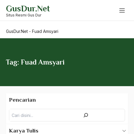
Skip
GusDur.Net
to
Formalisasi Agama
content
Situs Resmi Gus Dur
Formalisme Islam
GusDur.Net
-
Fuad Amsyari
formalitas beragama
Format Kepemimpinan
Forum Demokrasi
Tag: Fuad Amsyari
Forum Komunikasi Kristiani
Forum Silaturahmi ahlul bait
fpi
Pencarian
Fraksi ABRI
Pencarian
Fraksi Reformasi
Franklin Delano Roosevelt
Karya Tulis