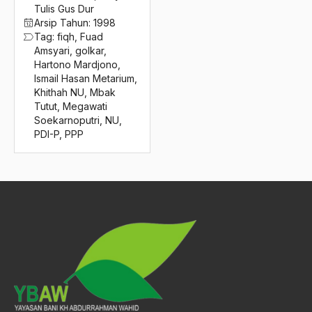
2016
Tulis Gus Dur
Fungsi Tandingan
Arsip Tahun:
1998
2015
Fungsionalisasi UUD 1945
Tag:
fiqh
,
Fuad
Amsyari
,
golkar
,
2014
G-30-S/PKI
Hartono Mardjono
,
Ismail Hasan Metarium
,
2013
Gagasan KB
Khithah NU
,
Mbak
Tutut
,
Megawati
2012
Gajah Mada
Soekarnoputri
,
NU
,
PDI-P
,
PPP
2011
Gamal Abdel Naser
2010
Gamal Abdel Nasser
2009
Gamal Abdul Nasser
2008
Gamel Abdel Nase
2007
Gandhi
2006
garin nugroho
2005
garuda airways