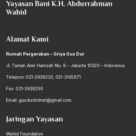
Yayasan Bani K.H. Abdurrahman
2004
Garuda Indonesia Airways
Wahid
2003
Gatotkaca
2002
Gaya Politik
Alamat Kami
2001
Gazalba
2000
Gazza
Rumah Pergerakan – Griya Gus Dur
1999
GBHN
Jl. Taman Amir Hamzah No. 8 – Jakarta 10320 – Indonesia
1998
Gedong Bagus Oka
Telepon: 021-3928233, 021-3145671
1997
Gedung WIdya Graha
Fax: 021-3928250
1996
Geerakan Islam
Email:
gusdurdotnet@gmail.com
1995
Geertz
Jaringan Yayasan
1994
Gelandangan
1993
Generalisasi
Wahid Foundation