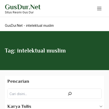
Skip
GusDur.Net
to
Individu
content
Situs Resmi Gus Dur
indonesia
GusDur.Net
-
intelektual muslim
Indonesia 1995
Indonesia Baru
Indosat
Tag: intelektual muslim
Industri Militer
Industrialis
Instituisional
Pencarian
Institusi
Pencarian
Integrasi Nasional
Integritas Indonesia
Karya Tulis