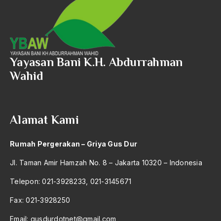
1992
Islam dan Politik
1991
Islam dan Seni
1990
Islam di Indonesia
Yayasan Bani K.H. Abdurrahman
1989
Islam di Malaysia
Wahid
1988
Islam fundamental
1987
Islam fundamentalis
Alamat Kami
1986
islam garis keras
1985
Rumah Pergerakan – Griya Gus Dur
Islam Gedongan
1984
Jl. Taman Amir Hamzah No. 8 – Jakarta 10320 – Indonesia
islam indonesia
1983
Telepon: 021-3928233, 021-3145671
Islam Jama'ah
1982
Fax: 021-3928250
Islam Kanan
1981
Email:
gusdurdotnet@gmail.com
islam kita