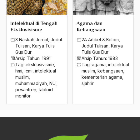
2004
Irian barat
2003
Irlandia
Intelektual di Tengah
Agama dan
2002
Eksklusivisme
Kebangsaan
Isha
3 Naskah Jurnal
,
Judul
2A Artikel & Kolom
,
2001
Ishak Musa Al-Husaini
Tulisan
,
Karya Tulis
Judul Tulisan
,
Karya
2000
Gus Dur
Tulis Gus Dur
Islah
Arsip Tahun:
1991
Arsip Tahun:
1983
1999
Tag:
eksklusivisme
,
Tag:
agama
,
intelektual
islam
hmi
,
icmi
,
intelektual
muslim
,
kebangsaan
,
1998
muslim
,
kementerian agama
,
islam agama sempurna
muhammadiyah
,
NU
,
sjahrir
1997
pesantren
,
tabloid
Islam Agama Terorisme
monitor
1996
islam anda
1995
Islam Asia Tenggara
1994
Islam dan Nasionalisme
1993
Islam dan Pancasila