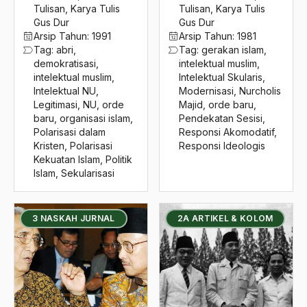
2016
Tulisan
,
Karya Tulis
Tulisan
,
Karya Tulis
interpretasi
Gus Dur
Gus Dur
2015
Intervensi Sepiritual
Arsip Tahun:
1991
Arsip Tahun:
1981
Tag:
abri
,
Tag:
gerakan islam
,
2014
Inul
demokratisasi
,
intelektual muslim
,
intelektual muslim
,
Intelektual Skularis
,
2013
inul daratista
Intelektual NU
,
Modernisasi
,
Nurcholis
Legitimasi
,
NU
,
orde
Majid
,
orde baru
,
2012
invasi amerika
baru
,
organisasi islam
,
Pendekatan Sesisi
,
Polarisasi dalam
Responsi Akomodatif
,
2011
IPNU
Kristen
,
Polarisasi
Responsi Ideologis
Kekuatan Islam
,
Politik
2010
Iptek
Islam
,
Sekularisasi
2009
Ir. Akbar Tanjung
2008
Ir. Salahuddin wahid
3 NASKAH JURNAL
2A ARTIKEL & KOLOM
2007
irak
2006
iran
2005
Iraq