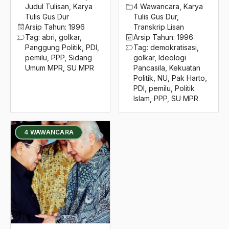
2016
Judul Tulisan
,
Karya
4 Wawancara
,
Karya
Tulis Gus Dur
Tulis Gus Dur
,
Subtitusi
2015
Arsip Tahun:
1996
Transkrip Lisan
Sudan
Tag:
abri
,
golkar
,
Arsip Tahun:
1996
2014
Panggung Politik
,
PDI
,
Tag:
demokratisasi
,
Sudut Pandang Islam
pemilu
,
PPP
,
Sidang
golkar
,
Ideologi
2013
Umum MPR
,
SU MPR
Pancasila
,
Kekuatan
Sufi
Politik
,
NU
,
Pak Harto
,
2012
PDI
,
pemilu
,
Politik
sufisme
Islam
,
PPP
,
SU MPR
2011
sukarno
2010
4 WAWANCARA
Sukhoi
2009
Suksesi
2008
Suku Asmat
2007
Sulak Sivaraksa
2006
Sultan Agung
2005