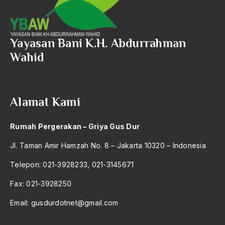
Sunarwan Sukowati
1992
SUnnah Rosul
1991
Yayasan Bani K.H. Abdurrahman
sunni
1990
Wahid
Suplementer
1989
Surabaya
1988
Alamat Kami
surat gus dur
1987
surau
1986
Rumah Pergerakan – Griya Gus Dur
Surga
1985
Jl. Taman Amir Hamzah No. 8 – Jakarta 10320 – Indonesia
Surga dan Agama
1984
Telepon: 021-3928233, 021-3145671
Surga ditelapak Kaki Ibu
1983
Fax: 021-3928250
Survival Ability Agama
1982
Email:
gusdurdotnet@gmail.com
surya paloh
1981