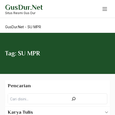
Skip
Sosiol-ekonomis
GusDur.Net
to
content
Situs Resmi Gus Dur
Spanyol
spiritualitas
GusDur.Net
-
SU MPR
Sriwijaya
Stabilitas Nasional
Tag: SU MPR
Stabilitas Pembangunan
Stabilitas Politik
Status quo
Strategi Ganda
Pencarian
Strategi Gebrakan
Pencarian
Strategi Kultural
Karya Tulis
Strategi Pembangunan