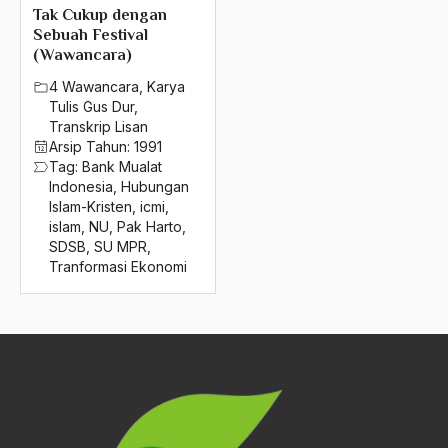
Sultan Agung Hanyakrakusuma
2004
Tak Cukup dengan
Sebuah Festival
Sultan Agung Hanyokro Kusumo
2003
(Wawancara)
Sultan Bab
4 Wawancara
,
Karya
2002
Tulis Gus Dur
,
Sultan Brunai
Transkrip Lisan
2001
Arsip Tahun:
1991
Sultan Hadiwijaya
2000
Tag:
Bank Mualat
Indonesia
,
Hubungan
Sultan Trenggono
1999
Islam-Kristen
,
icmi
,
islam
,
NU
,
Pak Harto
,
Sumatera Utara
1998
SDSB
,
SU MPR
,
Tranformasi Ekonomi
Sumber Daya ALam
1997
Sumber Daya Kultural
1996
Sumber daya Manusia
1995
sunan ampel
1994
Sunan Kalijaga
1993