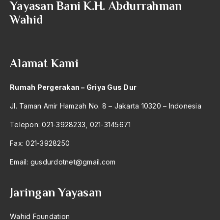
Yayasan Bani K.H. Abdurrahman
2004
Dialektika Islam
Wahid
2003
dialog
2002
Dialog Agama
Alamat Kami
2001
Dialog Agama Islam
2000
Dialog Antaragama
Rumah Pergerakan – Griya Gus Dur
1999
dialog lintas iman
Jl. Taman Amir Hamzah No. 8 – Jakarta 10320 – Indonesia
1998
Dialog Nasional
Telepon: 021-3928233, 021-3145671
1997
Dialog: Kritik dan Identitas Agama
Fax: 021-3928250
1996
dian interfidei
Email:
gusdurdotnet@gmail.com
1995
Dick Advocaat
Jaringan Yayasan
1994
diego maradona
1993
Dien Bien Phu
Wahid Foundation