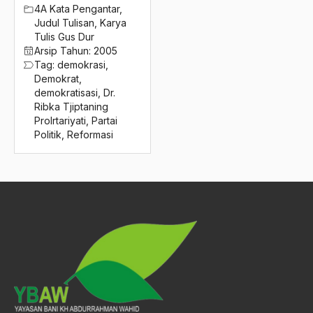
2016
4A Kata Pengantar
,
Der Tagesspiegel
Judul Tulisan
,
Karya
2015
desentralisasi
Tulis Gus Dur
Arsip Tahun:
2005
2014
desentralisasi kebudayaan bangsa
Tag:
demokrasi
,
Demokrat
,
2013
destabilitasi perekonomian
demokratisasi
,
Dr.
Ribka Tjiptaning
2012
dewa 19
Prolrtariyati
,
Partai
Politik
,
Reformasi
2011
dewa wisnu
2010
Dewan Perdamaian Antar-Agama Internasional
2009
Dewan Pertimbangan Agung
2008
Dewi Sartika
2007
DI
2006
DI-TII
2005
DI/TII