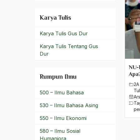
Perubahan Politik
Karya Tulis
perubahan sosial
Karya Tulis Gus Dur
perubahan struktural
Karya Tulis Tentang Gus
pesantren
Dur
pesantren kajen
NU-
Pesantren Tambak Beras
Apa
Rumpun Ilmu
2A 
pesawat
Tul
500 – Ilmu Bahasa
Ar
Pesta Demokrasi Tunggal
Ta
530 – Ilmu Bahasa Asing
pe
PETA
550 – Ilmu Ekonomi
Petani
580 – Ilmu Sosial
Petani Pala
Humaniora