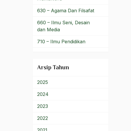
Peter Burger
630 – Agama Dan Filsafat
Peter Carey
660 – Ilmu Seni, Desain
dan Media
Petrodolar
710 – Ilmu Pendidikan
Petter Carey
900 – Rumpun Ilmu
Phalangis
Lainnya
Arsip Tahun
Piagam Jakarta
Piagam PBB
2025
Piala Dunia
2024
Piala Dunia 1994
2023
Piala Eropa
2022
Piala Eropa 1992
2021