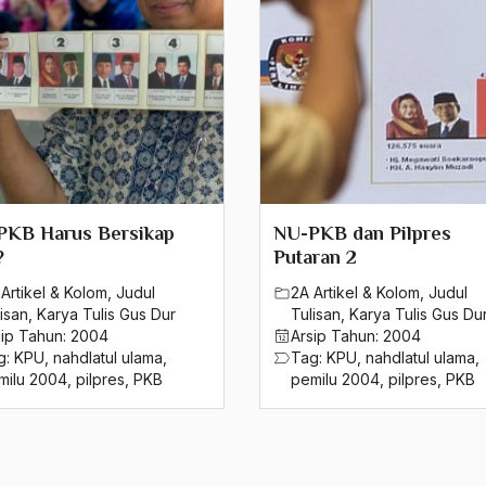
PKB Harus Bersikap
NU-PKB dan Pilpres
?
Putaran 2
Artikel & Kolom
,
Judul
2A Artikel & Kolom
,
Judul
isan
,
Karya Tulis Gus Dur
Tulisan
,
Karya Tulis Gus Du
sip Tahun:
2004
Arsip Tahun:
2004
g:
KPU
,
nahdlatul ulama
,
Tag:
KPU
,
nahdlatul ulama
,
milu 2004
,
pilpres
,
PKB
pemilu 2004
,
pilpres
,
PKB