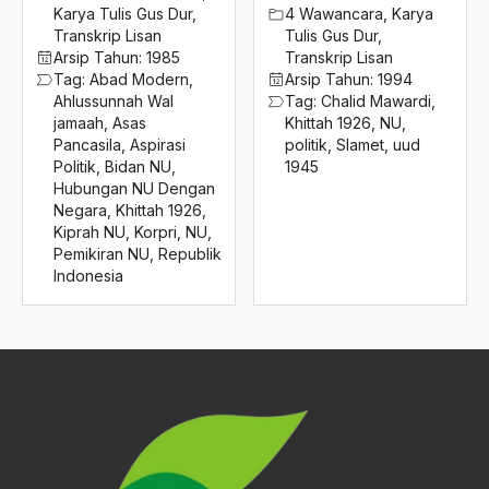
2016
Karya Tulis Gus Dur
,
4 Wawancara
,
Karya
Kiai A. Fatah Hasyim
Transkrip Lisan
Tulis Gus Dur
,
2015
Kiai Abdul Fakih
Arsip Tahun:
1985
Transkrip Lisan
Tag:
Abad Modern
,
Arsip Tahun:
1994
2014
Kiai Abdul Muchitch Muzady
Ahlussunnah Wal
Tag:
Chalid Mawardi
,
jamaah
,
Asas
Khittah 1926
,
NU
,
2013
Kiai Abdullah Rawi
Pancasila
,
Aspirasi
politik
,
Slamet
,
uud
Politik
,
Bidan NU
,
1945
2012
Kiai Abdullah Syafi'i
Hubungan NU Dengan
Negara
,
Khittah 1926
,
2011
Kiai Abdurrahman Nawi
Kiprah NU
,
Korpri
,
NU
,
Pemikiran NU
,
Republik
2010
Kiai Achmad Shiddiq
Indonesia
2009
Kiai Adlan Ali
2008
Kiai Ahmad Mutamaqin
2007
Kiai Ali Krapyak
2006
Kiai ALi Maksum
2005
kiai Ali Yafie