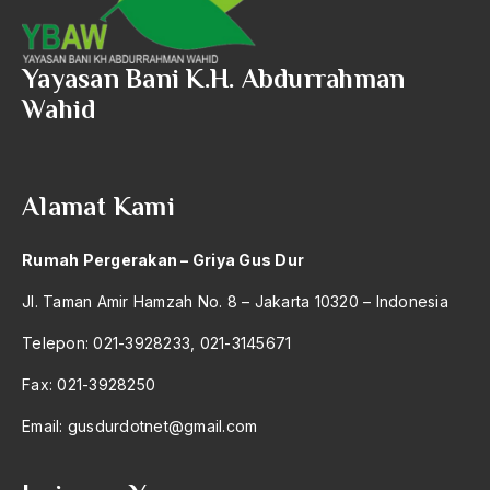
2004
Kiai As'ad
2003
Kiai Asketik
Yayasan Bani K.H. Abdurrahman
2002
Wahid
Kiai Asnawi
2001
Kiai Basori Alwi
2000
Kiai Bisri Mustofa
Alamat Kami
1999
Kiai Bisri Sansuri
Rumah Pergerakan – Griya Gus Dur
1998
Kiai Bisri Syansuri
Jl. Taman Amir Hamzah No. 8 – Jakarta 10320 – Indonesia
1997
Kiai Dahlan Ihsan
Telepon: 021-3928233, 021-3145671
1996
kiai dan burung
Fax: 021-3928250
1995
Kiai Fatah
Email:
gusdurdotnet@gmail.com
1994
Kiai Fikih
1993
Kiai Formalis