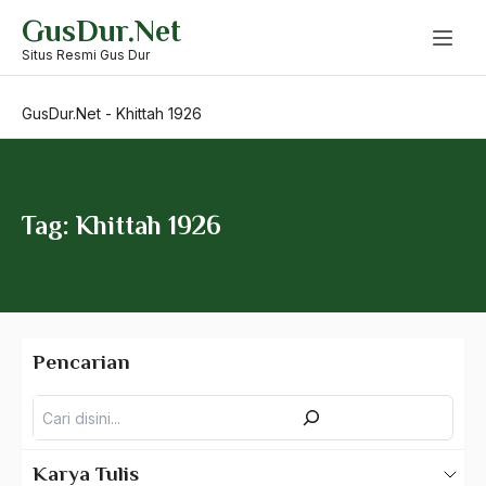
Skip
GusDur.Net
to
KH. Mustofa Bisri
content
Situs Resmi Gus Dur
kh. Mutamakkin
GusDur.Net
-
Khittah 1926
KH. Nur Muhammmad Iskandar
KH. Syukron Makmum
KH.M.Hasyim Asy’ari
Tag: Khittah 1926
KH.Wahid Hasyim
Khalid Muhyiddin
khataman
Pencarian
Khatami
Pencarian
Khawarij
khilafah
Karya Tulis