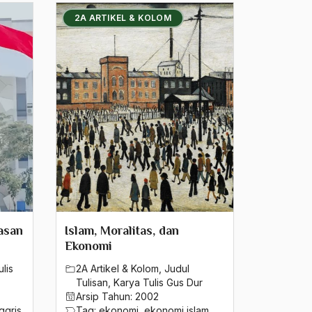
2A ARTIKEL & KOLOM
asan
Islam, Moralitas, dan
Ekonomi
lis
2A Artikel & Kolom
,
Judul
Tulisan
,
Karya Tulis Gus Dur
Arsip Tahun:
2002
nggris
Tag:
ekonomi
,
ekonomi islam
,