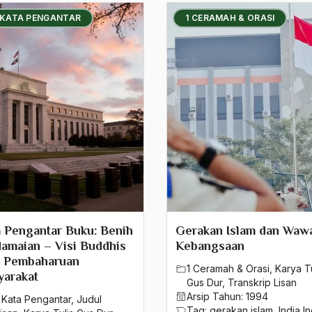
 KATA PENGANTAR
1 CERAMAH & ORASI
 Pengantar Buku: Benih
Gerakan Islam dan Waw
amaian – Visi Buddhis
Kebangsaan
s Pembaharuan
1 Ceramah & Orasi
,
Karya Tu
yarakat
Gus Dur
,
Transkrip Lisan
Arsip Tahun:
1994
 Kata Pengantar
,
Judul
Tag:
gerakan islam
,
India I