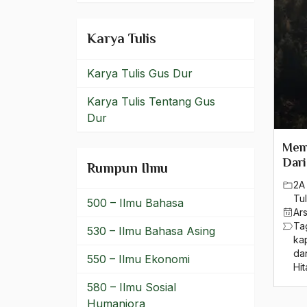
K.H. Musthofa Bisri
Karya Tulis
K.H. Ni'am Thahir
Karya Tulis Gus Dur
K.H. Nur Muhammad
Karya Tulis Tentang Gus
K.H. Zainul Arifin
Dur
K.H.A. Wahab Hasbullah
Mem
Kabinet
Dari
Rumpun Ilmu
2A 
Kabinet Hatta
Tul
500 – Ilmu Bahasa
Ar
Kabinet Indonesia Bersatu
Ta
530 – Ilmu Bahasa Asing
kap
Kader NU
da
550 – Ilmu Ekonomi
Hi
Kaderisasi NU
580 – Ilmu Sosial
Kahar Mudzakir
Humaniora