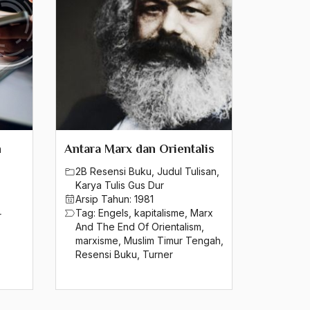
n
Antara Marx dan Orientalis
2B Resensi Buku
,
Judul Tulisan
,
Karya Tulis Gus Dur
Arsip Tahun:
1981
Tag:
Engels
,
kapitalisme
,
Marx
r
And The End Of Orientalism
,
marxisme
,
Muslim Timur Tengah
,
Resensi Buku
,
Turner