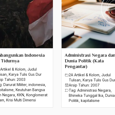
bangunkan Indonesia
Administrasi Negara da
 Tidurnya
Dunia Politik (Kata
Pengantar)
Artikel & Kolom
,
Judul
isan
,
Karya Tulis Gus Dur
2A Artikel & Kolom
,
Judul
sip Tahun:
2003
Tulisan
,
Karya Tulis Gus Du
g:
Darurat Militer
,
indonesia
,
Arsip Tahun:
2007
italisme
,
Keutuhan Bangsa
Tag:
Administrasi Negara
,
n Negara
,
KKN
,
Konglomerat
Bhineka Tunggal Ika
,
Dunia
tam
,
Krisi Multi Dimensi
Politik
,
kapitalisme