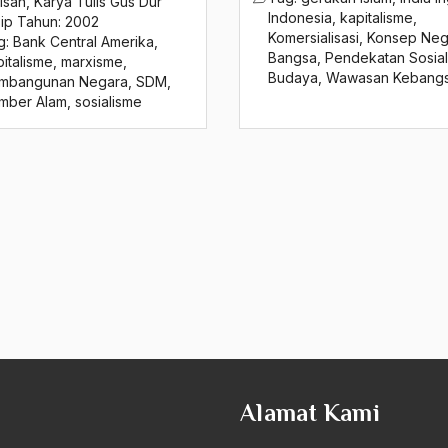
isan
,
Karya Tulis Gus Dur
Indonesia
,
kapitalisme
,
sip Tahun:
2002
Komersialisasi
,
Konsep Neg
g:
Bank Central Amerika
,
Bangsa
,
Pendekatan Sosial
italisme
,
marxisme
,
Budaya
,
Wawasan Kebang
mbangunan Negara
,
SDM
,
mber Alam
,
sosialisme
Alamat Kami