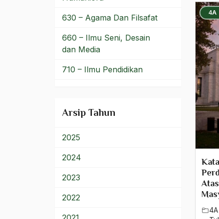
4A
kahar muzakar
630 – Agama Dan Filsafat
Kaidah Hukum Islam
660 – Ilmu Seni, Desain
dan Media
Kain Ulos
710 – Ilmu Pendidikan
Kairo
900 – Rumpun Ilmu
kajian klasik
Lainnya
Arsip Tahun
kajian wilayah
Kalender Islam
2025
Kalender Jawa
2024
Kata
Perd
Kamal Attaturk
2023
Ata
Mas
Kampanye Berbisik
2022
4A
Kamus 'Ain
2021