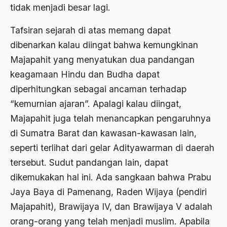
Agum Gumelar
tidak menjadi besar lagi.
Agus Miftah
Tafsiran sejarah di atas memang dapat
Ahimsa
dibenarkan kalau diingat bahwa kemungkinan
Majapahit yang menyatukan dua pandangan
Ahli
keagamaan Hindu dan Budha dapat
ahli fikih
diperhitungkan sebagai ancaman terhadap
Ahli Ilmu Agama
“kemurnian ajaran”. Apalagi kalau diingat,
Majapahit juga telah menancapkan pengaruhnya
Ahli waris
di Sumatra Barat dan kawasan-kawasan lain,
ahlul sunnah wal jamaah
seperti terlihat dari gelar Adityawarman di daerah
Ahlussunnah
tersebut. Sudut pandangan lain, dapat
dikemukakan hal ini. Ada sangkaan bahwa Prabu
Ahlussunnah Wal jamaah
Jaya Baya di Pamenang, Raden Wijaya (pendiri
Ahmad Benbella
Majapahit), Brawijaya IV, dan Brawijaya V adalah
Ahmad Daudy
orang-orang yang telah menjadi muslim. Apabila