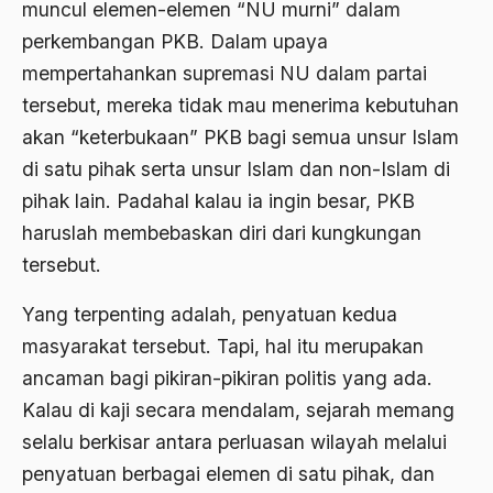
muncul elemen-elemen “NU murni” dalam
1976
Afrika
perkembangan PKB. Dalam upaya
1975
mempertahankan supremasi NU dalam partai
Afrika utara
tersebut, mereka tidak mau menerima kebutuhan
1974
agama
akan “keterbukaan” PKB bagi semua unsur Islam
1973
Agama & Negara
di satu pihak serta unsur Islam dan non-Islam di
1972
pihak lain. Padahal kalau ia ingin besar, PKB
Agama Asli
haruslah membebaskan diri dari kungkungan
1971
Agama Asli Indonesia
tersebut.
Agama dan Negara
Yang terpenting adalah, penyatuan kedua
Agama dan negaraa
masyarakat tersebut. Tapi, hal itu merupakan
Agama dan Pemerintah
ancaman bagi pikiran-pikiran politis yang ada.
Kalau di kaji secara mendalam, sejarah memang
Agama dan Politik
selalu berkisar antara perluasan wilayah melalui
Agama dan Praktis
penyatuan berbagai elemen di satu pihak, dan
Agama Demokrasi