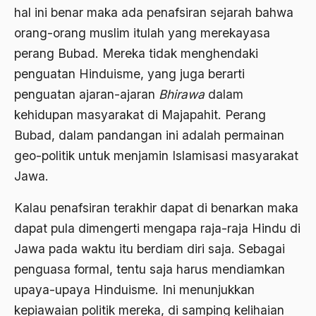
hal ini benar maka ada penafsiran sejarah bahwa
Ahmad Dhani
orang-orang muslim itulah yang merekayasa
Ahmad Hasan Rurbi
perang Bubad. Mereka tidak menghendaki
Ahmad Khomeini
penguatan Hinduisme, yang juga berarti
Ahmad Syafi’i Ma’arif
penguatan ajaran-ajaran
Bhirawa
dalam
kehidupan masyarakat di Majapahit. Perang
Ahmad Tirtisudiro
Bubad, dalam pandangan ini adalah permainan
ahmad wahib
geo-politik untuk menjamin Islamisasi masyarakat
Ahmad Wahid
Jawa.
Ahmadiyah
Kalau penafsiran terakhir dapat di benarkan maka
AIDS
dapat pula dimengerti mengapa raja-raja Hindu di
Jawa pada waktu itu berdiam diri saja. Sebagai
Airport
penguasa formal, tentu saja harus mendiamkan
Airport Changi
upaya-upaya Hinduisme. Ini menunjukkan
Airport Noto Hadi Negoro
kepiawaian politik mereka, di samping kelihaian