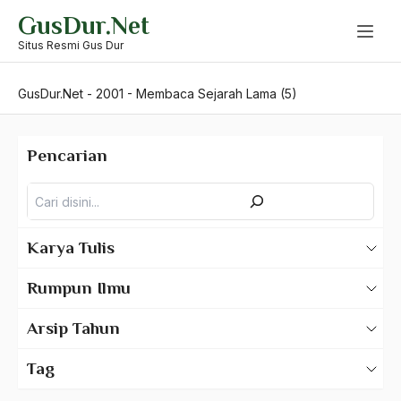
Skip
GusDur.Net
to
content
Situs Resmi Gus Dur
GusDur.Net
-
2001
-
Membaca Sejarah Lama (5)
Pencarian
Pencarian
Karya Tulis
Karya Tulis Gus Dur
Rumpun Ilmu
Karya Tulis Tentang Gus Dur
500 – Ilmu Bahasa
Arsip Tahun
530 – Ilmu Bahasa Asing
2025
Tag
550 – Ilmu Ekonomi
2024
A Hafidz