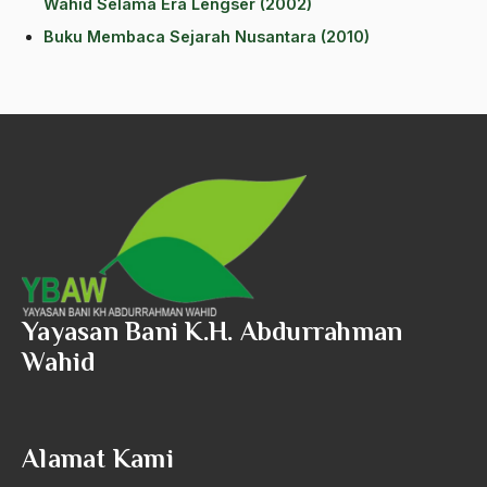
Wahid Selama Era Lengser (2002)
Aktivis Muda
Buku Membaca Sejarah Nusantara (2010)
akulturasi
akulturasi budaya
Al Asnawi
al qaeda
Al-Azhar
Al-Ghazali
Al-Ikhwanu Al-Muslimun
Yayasan Bani K.H. Abdurrahman
Wahid
Al-Ikhwanul Muslimin
al-Khalil Ibnu Ahmad al-Farahidi
Al-Maududi
Alamat Kami