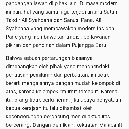
pandangan lawan di pihak lain. Di masa modern
Agama di Asia
ini pun, hal yang sama juga terjadi antara Sutan
Takdir Ali Syahbana dan Sanusi Pane. Ali
agama elitis
Syahbana yang membawakan modernitas dan
Agama Hukum
Pane yang membawakan tradisi, berlawanan
Agama Inovasi
pikiran dan pendirian dalam Pujangga Baru.
Agama Islam
Bahwa sebuah pertarungan biasanya
agama populer
dimenangkan oleh pihak yang menghendaki
perluasan pemikiran dan perbuatan, ini tidak
Agama Terang
berarti mengalahnya dengan mudah kelompok di
Agamawan
atas, karena kelompok “murni” tersebut. Karena
Agenda Nasional
itu, orang tidak perlu heran, jika upaya penyatuan
kedua kerajaan itu lalu dihambat oleh
Agraria
kecenderungan bergabung menjdi aktualitas
agraris
berperang. Dengan demikian, kekuatan Majapahit