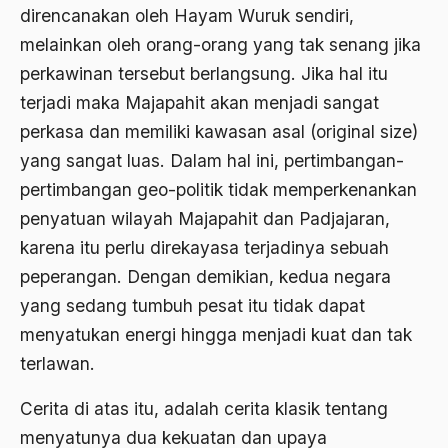
2000
direncanakan oleh Hayam Wuruk sendiri,
Abu Hanifah
melainkan oleh orang-orang yang tak senang jika
1999
abu jihad
perkawinan tersebut berlangsung. Jika hal itu
1998
Abu Sangkan
terjadi maka Majapahit akan menjadi sangat
1997
Abu Zayd
perkasa dan memiliki kawasan asal (original size)
yang sangat luas. Dalam hal ini, pertimbangan-
1996
Aceh
pertimbangan geo-politik tidak memperkenankan
1995
Ad-daulah
penyatuan wilayah Majapahit dan Padjajaran,
1994
Adagium
karena itu perlu direkayasa terjadinya sebuah
1993
peperangan. Dengan demikian, kedua negara
Adaptif Islam
yang sedang tumbuh pesat itu tidak dapat
1992
adat
menyatukan energi hingga menjadi kuat dan tak
1991
Adat dan Syari'at
terlawan.
1990
Adat Ngada
Cerita di atas itu, adalah cerita klasik tentang
1989
Adat Pra-Islam
menyatunya dua kekuatan dan upaya