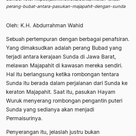
Abdi Masyarakat
perang-bubat-antara-pasukan-majapahit-dengan-sunda
2011
abdul wahid hasyim
2010
Oleh: K.H. Abdurrahman Wahid
Abdullah Badawi
2009
Abdullah Sungkar
Sebuah pertempuran dengan berbagai penafsiran.
2008
Yang dimaksudkan adalah perang Bubad yang
Abdullah Syafi'i
terjadi antara kerajaan Sunda di Jawa Barat,
2007
Abdurrahman Addakhil
melawan Majapahit di kawasan mereka sendiri.
2006
abdurrahman wahid
Hal itu berlangsung ketika rombongan tentara
2005
Sunda itu berada dalam perjalanan dari Sunda ke
Abolisi
keraton Majapahit. Saat itu, pasukan Hayam
2004
Aboulhasan Bani Sadr
Wuruk menyerang rombongan pengantin puteri
2003
abri
Sunda yang sedianya akan menjadi
2002
Abu AMrin Ibnu Alla'
Permaisurinya.
2001
Abu Bakar Ba’asyir
Penyerangan itu, jelaslah justru bukan