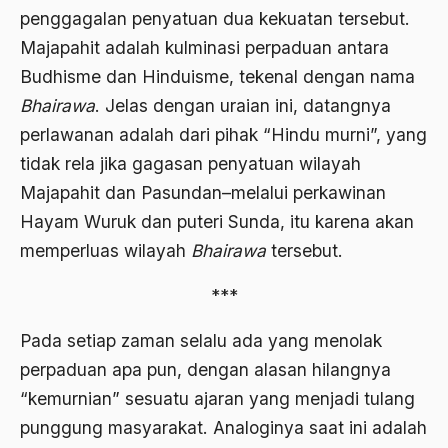
1988
penggagalan penyatuan dua kekuatan tersebut.
Adat Siri
Majapahit adalah kulminasi perpaduan antara
1987
Adi Sasono
Budhisme dan Hinduisme, tekenal dengan nama
1986
Adil dan Makmur
Bhairawa
. Jelas dengan uraian ini, datangnya
1985
perlawanan adalah dari pihak “Hindu murni”, yang
Adipati Unus
tidak rela jika gagasan penyatuan wilayah
1984
Administrasi Negara
Majapahit dan Pasundan–melalui perkawinan
1983
Adnan Buyung Nasution
Hayam Wuruk dan puteri Sunda, itu karena akan
1982
memperluas wilayah
Bhairawa
tersebut.
Adopsi
1981
Adu Pinalti
***
1980
Advisors
Pada setiap zaman selalu ada yang menolak
1979
Aera-Europa
perpaduan apa pun, dengan alasan hilangnya
1978
“kemurnian” sesuatu ajaran yang menjadi tulang
Afganistan
punggung masyarakat. Analoginya saat ini adalah
1977
Afiliasi Kultural