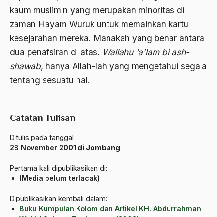
kaum muslimin yang merupakan minoritas di
Ajaran AGama
zaman Hayam Wuruk untuk memainkan kartu
Ajaran Agama Islam
kesejarahan mereka. Manakah yang benar antara
Ajaran Islam
dua penafsiran di atas.
Wallahu ‘a’lam bi ash-
shawab
, hanya Allah-lah yang mengetahui segala
ajaran kemasyarakatan
tentang sesuatu hal.
Ajengan SIngaparna
Akademi Betawi
Catatan Tulisan
Akademi Jakarta
Ditulis pada tanggal
Akbar tanjung
28 November
2001 di Jombang
akhlak
Pertama kali dipublikasikan di:
Akhlaq
(Media belum terlacak)
Akidah
Dipublikasikan kembali dalam:
Buku Kumpulan Kolom dan Artikel KH. Abdurrahman
Aktivis