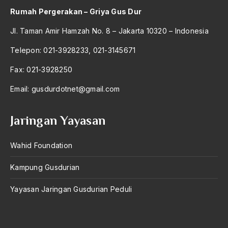
Al-qua'an dan Hadist
Rumah Pergerakan – Griya Gus Dur
al-quran
Jl. Taman Amir Hamzah No. 8 – Jakarta 10320 – Indonesia
Alexander Solzhenitsyin
Telepon: 021-3928233, 021-3145671
Ali Khomeini
Fax: 021-3928250
Ali Murtopo
Email:
gusdurdotnet@gmail.com
Ali Shariati
Ali Sidikin
Jaringan Yayasan
Ali Syahbana
Wahid Foundation
Aliran AHmadiyah
Kampung Gusdurian
Aliran Kepercayaan
Yayasan Jaringan Gusdurian Peduli
Alistair Cook
Allah