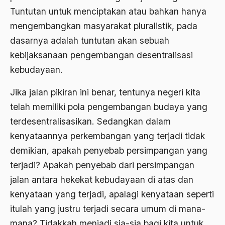
1977
Afiliasi Kultural
Tuntutan untuk menciptakan atau bahkan hanya
1976
mengembangkan masyarakat pluralistik, pada
Afrika
dasarnya adalah tuntutan akan sebuah
1975
Afrika utara
kebijaksanaan pengembangan desentralisasi
1974
agama
kebudayaan.
1973
Agama & Negara
Jika jalan pikiran ini benar, tentunya negeri kita
1972
Agama Asli
telah memiliki pola pengembangan budaya yang
1971
terdesentralisasikan. Sedangkan dalam
Agama Asli Indonesia
kenyataannya perkembangan yang terjadi tidak
Agama dan Negara
demikian, apakah penyebab persimpangan yang
Agama dan negaraa
terjadi? Apakah penyebab dari persimpangan
Agama dan Pemerintah
jalan antara hekekat kebudayaan di atas dan
kenyataan yang terjadi, apalagi kenyataan seperti
Agama dan Politik
itulah yang justru terjadi secara umum di mana-
Agama dan Praktis
mana? Tidakkah menjadi sia-sia bagi kita untuk