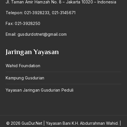
Jl. Taman Amir Hamzah No. 8 – Jakarta 10320 – Indonesia
antroposentrisme
Telepon: 021-3928233, 021-3145671
Anwar Ibrahim
Fax: 021-3928250
Anwar Sadat
Email:
gusdurdotnet@gmail.com
apa yang kau cari palupi
Aparat Keamanan
Jaringan Yayasan
APEC
Wahid Foundation
Apel Akbar NU
Kampung Gusdurian
APRI
Yayasan Jaringan Gusdurian Peduli
Ar-Raniry
arab
arabisasi
arafat
© 2026 GusDur.Net
|
Yayasan Bani K.H. Abdurrahman Wahid.
|