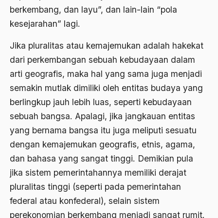
Adat Pra-Islam
berkembang, dan layu”, dan lain-lain “pola
1988
Adat Siri
kesejarahan” lagi.
1987
Adi Sasono
Jika pluralitas atau kemajemukan adalah hakekat
1986
Adil dan Makmur
dari perkembangan sebuah kebudayaan dalam
arti geografis, maka hal yang sama juga menjadi
1985
Adipati Unus
semakin mutlak dimiliki oleh entitas budaya yang
1984
Administrasi Negara
berlingkup jauh lebih luas, seperti kebudayaan
1983
Adnan Buyung Nasution
sebuah bangsa. Apalagi, jika jangkauan entitas
1982
yang bernama bangsa itu juga meliputi sesuatu
Adopsi
dengan kemajemukan geografis, etnis, agama,
1981
Adu Pinalti
dan bahasa yang sangat tinggi. Demikian pula
1980
Advisors
jika sistem pemerintahannya memiliki derajat
1979
pluralitas tinggi (seperti pada pemerintahan
Aera-Europa
federal atau konfederal), selain sistem
1978
Afganistan
perekonomian berkembang menjadi sangat rumit.