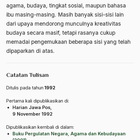
Amerika
agama, budaya, tingkat sosial, maupun bahasa
amerika latin
ibu masing-masing. Masih banyak sisi-sisi lain
dari upaya mendorong munculnya kreativitas
amerika serikat
budaya secara masif, tetapi rasanya cukup
Amien Rais
memadai pengemukaan beberapa sisi yang telah
Amin Iskandar
dipaparkan di atas.
Amir
Amir Syakib Arsalan
Catatan Tulisan
Amirn Rais
Ditulis pada tahun
1992
amrozi
Pertama kali dipublikasikan di:
Anak ibrahim
Harian Jawa Pos,
9 November 1992
Anatomi
Dipublikasikan kembali di dalam:
Andi Mallarangeng
Buku Pergulatan Negara, Agama dan Kebudayaan