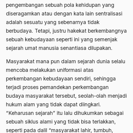
pengembangan sebuah pola kehidupan yang
2000
Abu Hanifah
diseragamkan atau dengan kata lain sentralisasi
1999
adalah sesuatu yang sebenarnya tidak
abu jihad
berbudaya. Tetapi, justru hakekat berkembangnya
1998
Abu Sangkan
sebuah kebudayaan seperti ini yang semenjak
1997
Abu Zayd
sejarah umat manusia senantiasa dilupakan.
1996
Aceh
Masyarakat mana pun dalam sejarah dunia selalu
1995
Ad-daulah
mencoba melakukan uniformasi atas
1994
perkembangan kebudayaan sendiri, sehingga
Adagium
terjadi proses pemandekan perkembangan
1993
Adaptif Islam
budaya masyarakat tersebut, seolah-olah menjadi
1992
adat
hukum alam yang tidak dapat diingkari.
1991
Adat dan Syari'at
“Keharusan sejarah” itu lalu dihukumkan sebagai
sebuah siklus alami yang tidak bisa terlakkan,
1990
Adat Ngada
seperti pada dalil “masyarakat lahir, tumbuh,
1989