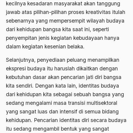
kecilnya kesadaran masyarakat akan tanggung
Al-qua'an dan Hadist
jawab atas pilihan-pilihan proses kreativitas itulah
al-quran
sebenarnya yang mempersempit wilayah budaya
dari kehidupan bangsa kita saat ini, seperti
Alexander Solzhenitsyin
penyempitan jenis kegiatan kebudayaan hanya
Ali Khomeini
dalam kegiatan kesenian belaka.
Ali Murtopo
Selanjutnya, penyediaan peluang menampilkan
Ali Shariati
ekspresi budaya itu haruslah dikaitkan dengan
Ali Sidikin
kebutuhan dasar akan pencarian jati diri bangsa
kita sendiri. Dengan kata lain, identitas budaya
Ali Syahbana
dari kehidupan kita sebagai sebuah bangsa yang
Aliran AHmadiyah
sedang mengalami masa transisi multisektoral
Aliran Kepercayaan
yang sangat luas dan intensif di semua bidang
kehidupan. Pencarian identitas diri secara budaya
Alistair Cook
itu sedang mengambil bentuk yang sangat
Allah