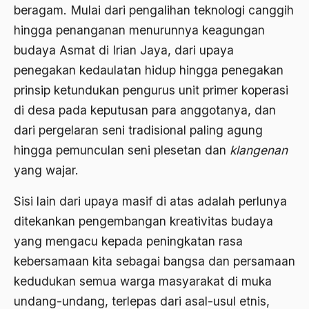
beragam. Mulai dari pengalihan teknologi canggih
ALmanak
hingga penanganan menurunnya keagungan
Alternatif Moral
budaya Asmat di Irian Jaya, dari upaya
penegakan kedaulatan hidup hingga penegakan
Alternatif Nilai
prinsip ketundukan pengurus unit primer koperasi
Alternatif Politis
di desa pada keputusan para anggotanya, dan
Alumni Sayid Al-Maliki
dari pergelaran seni tradisional paling agung
hingga pemunculan seni plesetan dan
klangenan
Alvin W. Gouldner
yang wajar.
Amangkurat
Sisi lain dari upaya masif di atas adalah perlunya
Amar Ma'ruf Nahi Munkar
ditekankan pengembangan kreativitas budaya
ambisi politik
yang mengacu kepada peningkatan rasa
Ambivalen
kebersamaan kita sebagai bangsa dan persamaan
kedudukan semua warga masyarakat di muka
ambon
undang-undang, terlepas dari asal-usul etnis,