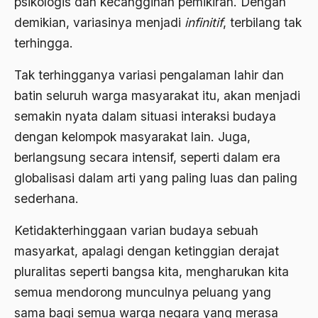
psikologis dan kecanggihan pemikiran. Dengan
demikian, variasinya menjadi
infinitif
, terbilang tak
Ahmad Dhani
terhingga.
Ahmad Hasan Rurbi
Tak terhingganya variasi pengalaman lahir dan
Ahmad Khomeini
batin seluruh warga masyarakat itu, akan menjadi
Ahmad Syafi’i Ma’arif
semakin nyata dalam situasi interaksi budaya
Ahmad Tirtisudiro
dengan kelompok masyarakat lain. Juga,
berlangsung secara intensif, seperti dalam era
ahmad wahib
globalisasi dalam arti yang paling luas dan paling
Ahmad Wahid
sederhana.
Ahmadiyah
Ketidakterhinggaan varian budaya sebuah
AIDS
masyarkat, apalagi dengan ketinggian derajat
Airport
pluralitas seperti bangsa kita, mengharukan kita
semua mendorong munculnya peluang yang
Airport Changi
sama bagi semua warga negara yang merasa