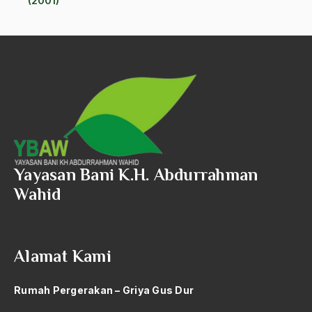
(2001)
Andre Gide
Angkatan Laut AS
Ansor
Antara Keyakinan dan Keuletan
Antarumat Beragama
Anti Kekerasan
Anti Klimak
Yayasan Bani K.H. Abdurrahman
Wahid
Anti-Kekerasan
António de Oliveira Salazar
Antonio Gramsci
Alamat Kami
Antony Van Leeuwenhoek
Rumah Pergerakan – Griya Gus Dur
antropologi