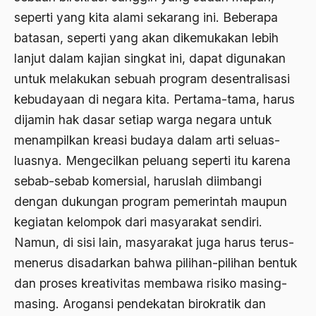
Aktivis
seperti yang kita alami sekarang ini. Beberapa
batasan, seperti yang akan dikemukakan lebih
Aktivis Muda
lanjut dalam kajian singkat ini, dapat digunakan
akulturasi
untuk melakukan sebuah program desentralisasi
akulturasi budaya
kebudayaan di negara kita. Pertama-tama, harus
Al Asnawi
dijamin hak dasar setiap warga negara untuk
menampilkan kreasi budaya dalam arti seluas-
al qaeda
luasnya. Mengecilkan peluang seperti itu karena
Al-Azhar
sebab-sebab komersial, haruslah diimbangi
Al-Ghazali
dengan dukungan program pemerintah maupun
kegiatan kelompok dari masyarakat sendiri.
Al-Ikhwanu Al-Muslimun
Namun, di sisi lain, masyarakat juga harus terus-
Al-Ikhwanul Muslimin
menerus disadarkan bahwa pilihan-pilihan bentuk
al-Khalil Ibnu Ahmad al-Farahidi
dan proses kreativitas membawa risiko masing-
masing. Arogansi pendekatan birokratik dan
Al-Maududi