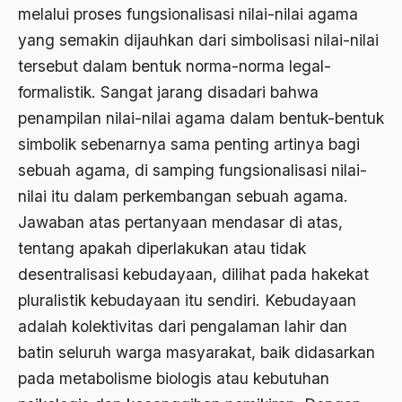
melalui proses fungsionalisasi nilai-nilai agama
Agum Gumelar
yang semakin dijauhkan dari simbolisasi nilai-nilai
Agus Miftah
tersebut dalam bentuk norma-norma legal-
formalistik. Sangat jarang disadari bahwa
Ahimsa
penampilan nilai-nilai agama dalam bentuk-bentuk
Ahli
simbolik sebenarnya sama penting artinya bagi
ahli fikih
sebuah agama, di samping fungsionalisasi nilai-
nilai itu dalam perkembangan sebuah agama.
Ahli Ilmu Agama
Jawaban atas pertanyaan mendasar di atas,
Ahli waris
tentang apakah diperlakukan atau tidak
ahlul sunnah wal jamaah
desentralisasi kebudayaan, dilihat pada hakekat
pluralistik kebudayaan itu sendiri. Kebudayaan
Ahlussunnah
adalah kolektivitas dari pengalaman lahir dan
Ahlussunnah Wal jamaah
batin seluruh warga masyarakat, baik didasarkan
Ahmad Benbella
pada metabolisme biologis atau kebutuhan
Ahmad Daudy