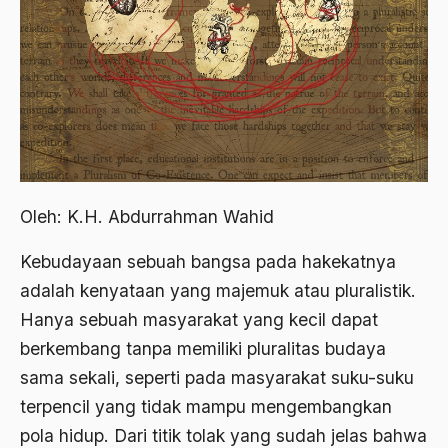
2012
Abdi Masyarakat
2011
abdul wahid hasyim
2010
Abdullah Badawi
2009
Abdullah Sungkar
2008
Abdullah Syafi'i
2007
Oleh: K.H. Abdurrahman Wahid
Abdurrahman Addakhil
2006
abdurrahman wahid
Kebudayaan sebuah bangsa pada hakekatnya
2005
adalah kenyataan yang majemuk atau pluralistik.
Abolisi
Hanya sebuah masyarakat yang kecil dapat
2004
Aboulhasan Bani Sadr
berkembang tanpa memiliki pluralitas budaya
2003
abri
sama sekali, seperti pada masyarakat suku-suku
2002
terpencil yang tidak mampu mengembangkan
Abu AMrin Ibnu Alla'
pola hidup. Dari titik tolak yang sudah jelas bahwa
2001
Abu Bakar Ba’asyir