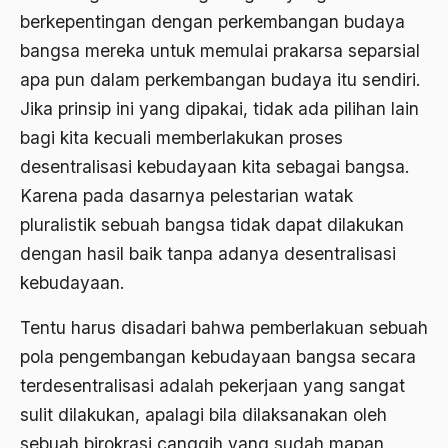
Airport Noto Hadi Negoro
berkepentingan dengan perkembangan budaya
Ajaran AGama
bangsa mereka untuk memulai prakarsa separsial
apa pun dalam perkembangan budaya itu sendiri.
Ajaran Agama Islam
Jika prinsip ini yang dipakai, tidak ada pilihan lain
Ajaran Islam
bagi kita kecuali memberlakukan proses
ajaran kemasyarakatan
desentralisasi kebudayaan kita sebagai bangsa.
Karena pada dasarnya pelestarian watak
Ajengan SIngaparna
pluralistik sebuah bangsa tidak dapat dilakukan
Akademi Betawi
dengan hasil baik tanpa adanya desentralisasi
Akademi Jakarta
kebudayaan.
Akbar tanjung
Tentu harus disadari bahwa pemberlakuan sebuah
akhlak
pola pengembangan kebudayaan bangsa secara
terdesentralisasi adalah pekerjaan yang sangat
Akhlaq
sulit dilakukan, apalagi bila dilaksanakan oleh
Akidah
sebuah birokrasi canggih yang sudah mapan,