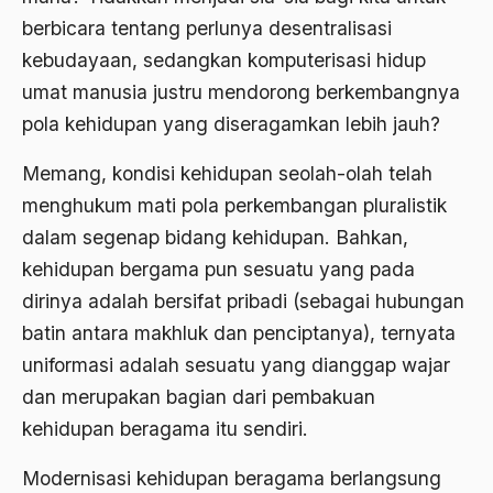
Agama Demokrasi
berbicara tentang perlunya desentralisasi
kebudayaan, sedangkan komputerisasi hidup
Agama di Asia
umat manusia justru mendorong berkembangnya
agama elitis
pola kehidupan yang diseragamkan lebih jauh?
Agama Hukum
Memang, kondisi kehidupan seolah-olah telah
Agama Inovasi
menghukum mati pola perkembangan pluralistik
Agama Islam
dalam segenap bidang kehidupan. Bahkan,
kehidupan bergama pun sesuatu yang pada
agama populer
dirinya adalah bersifat pribadi (sebagai hubungan
Agama Terang
batin antara makhluk dan penciptanya), ternyata
Agamawan
uniformasi adalah sesuatu yang dianggap wajar
dan merupakan bagian dari pembakuan
Agenda Nasional
kehidupan beragama itu sendiri.
Agraria
Modernisasi kehidupan beragama berlangsung
agraris