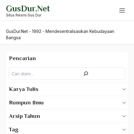
Skip
GusDur.Net
to
content
Situs Resmi Gus Dur
GusDur.Net
-
1992
-
Mendesentralisasikan Kebudayaan
Bangsa
Pencarian
Pencarian
Karya Tulis
Karya Tulis Gus Dur
Rumpun Ilmu
Karya Tulis Tentang Gus Dur
500 – Ilmu Bahasa
Arsip Tahun
530 – Ilmu Bahasa Asing
2025
Tag