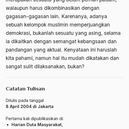
Amerika
walaupun harus dikombinasikan dengan
amerika latin
gagasan-gagasan lain. Karenanya, adanya
amerika serikat
sebuah kelompok muslimin memperjuangkan
demokrasi, bukanlah sesuatu yang asing, selama
Amien Rais
ia dikaitkan dengan semangat kebangsaan dan
Amin Iskandar
pandangan yang aktual. Kenyataan ini haruslah
Amir
kita pahami, namun hal itu mudah dikatakan dan
sangat sulit dilaksanakan, bukan?
Amir Syakib Arsalan
Amirn Rais
amrozi
Catatan Tulisan
Anak ibrahim
Ditulis pada tanggal
8 April 2004 di Jakarta
Anatomi
Pertama kali dipublikasikan di:
Andi Mallarangeng
Harian Duta Masyarakat,