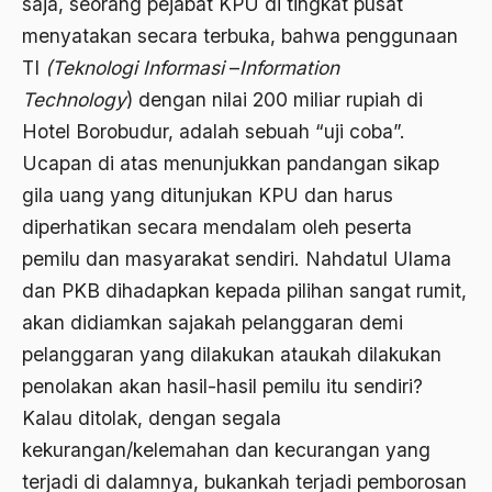
saja, seorang pejabat KPU di tingkat pusat
2000
menyatakan secara terbuka, bahwa penggunaan
Abu Hanifah
TI
(Teknologi Informasi
–
Information
1999
abu jihad
Technology
) dengan nilai 200 miliar rupiah di
1998
Abu Sangkan
Hotel Borobudur, adalah sebuah “uji coba”.
1997
Ucapan di atas menunjukkan pandangan sikap
Abu Zayd
gila uang yang ditunjukan KPU dan harus
1996
Aceh
diperhatikan secara mendalam oleh peserta
1995
Ad-daulah
pemilu dan masyarakat sendiri. Nahdatul Ulama
1994
dan PKB dihadapkan kepada pilihan sangat rumit,
Adagium
akan didiamkan sajakah pelanggaran demi
1993
Adaptif Islam
pelanggaran yang dilakukan ataukah dilakukan
1992
adat
penolakan akan hasil-hasil pemilu itu sendiri?
1991
Adat dan Syari'at
Kalau ditolak, dengan segala
kekurangan/kelemahan dan kecurangan yang
1990
Adat Ngada
terjadi di dalamnya, bukankah terjadi pemborosan
1989