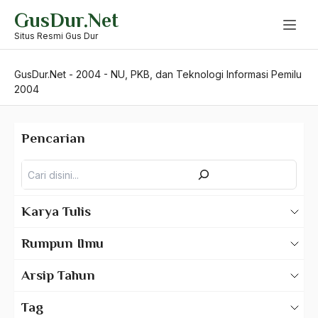
Skip
GusDur.Net
to
content
Situs Resmi Gus Dur
GusDur.Net
-
2004
-
NU, PKB, dan Teknologi Informasi Pemilu
2004
Pencarian
Pencarian
Karya Tulis
Karya Tulis Gus Dur
Rumpun Ilmu
Karya Tulis Tentang Gus Dur
500 – Ilmu Bahasa
Arsip Tahun
530 – Ilmu Bahasa Asing
2025
Tag