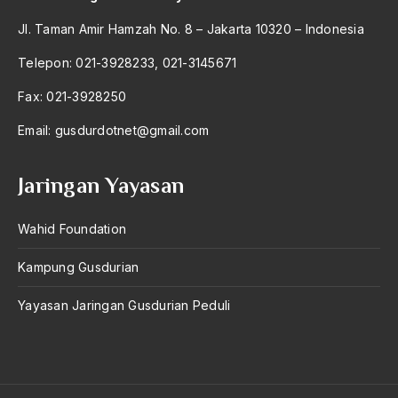
antroposentrisme
Jl. Taman Amir Hamzah No. 8 – Jakarta 10320 – Indonesia
Anwar Ibrahim
Telepon: 021-3928233, 021-3145671
Anwar Sadat
Fax: 021-3928250
apa yang kau cari palupi
Email:
gusdurdotnet@gmail.com
Aparat Keamanan
Jaringan Yayasan
APEC
Apel Akbar NU
Wahid Foundation
APRI
Kampung Gusdurian
Ar-Raniry
Yayasan Jaringan Gusdurian Peduli
arab
arabisasi
arafat