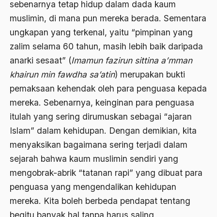
sebenarnya tetap hidup dalam dada kaum
Al-qua'an dan Hadist
muslimin, di mana pun mereka berada. Sementara
al-quran
ungkapan yang terkenal, yaitu “pimpinan yang
zalim selama 60 tahun, masih lebih baik daripada
Alexander Solzhenitsyin
anarki sesaat” (
Imamun fazirun sittina a’mman
Ali Khomeini
khairun min fawdha sa’atin
) merupakan bukti
Ali Murtopo
pemaksaan kehendak oleh para penguasa kepada
mereka. Sebenarnya, keinginan para penguasa
Ali Shariati
itulah yang sering dirumuskan sebagai “ajaran
Ali Sidikin
Islam” dalam kehidupan. Dengan demikian, kita
Ali Syahbana
menyaksikan bagaimana sering terjadi dalam
sejarah bahwa kaum muslimin sendiri yang
Aliran AHmadiyah
mengobrak-abrik “tatanan rapi” yang dibuat para
Aliran Kepercayaan
penguasa yang mengendalikan kehidupan
Alistair Cook
mereka. Kita boleh berbeda pendapat tentang
Allah
begitu banyak hal tanpa harus saling