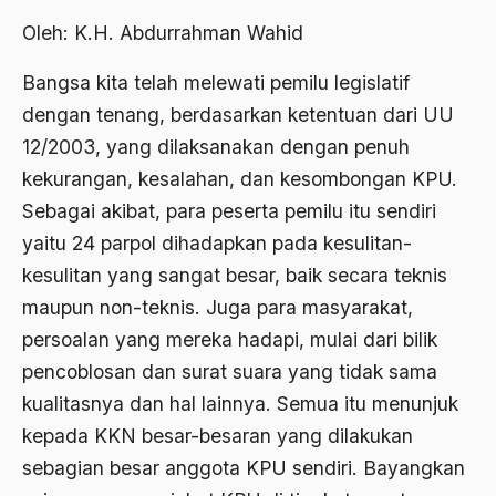
2012
Abdi Masyarakat
Oleh: K.H. Abdurrahman Wahid
2011
abdul wahid hasyim
Bangsa kita telah melewati pemilu legislatif
2010
dengan tenang, berdasarkan ketentuan dari UU
Abdullah Badawi
12/2003, yang dilaksanakan dengan penuh
2009
Abdullah Sungkar
kekurangan, kesalahan, dan kesombongan KPU.
2008
Abdullah Syafi'i
Sebagai akibat, para peserta pemilu itu sendiri
2007
Abdurrahman Addakhil
yaitu 24 parpol dihadapkan pada kesulitan-
kesulitan yang sangat besar, baik secara teknis
2006
abdurrahman wahid
maupun non-teknis. Juga para masyarakat,
2005
Abolisi
persoalan yang mereka hadapi, mulai dari bilik
2004
Aboulhasan Bani Sadr
pencoblosan dan surat suara yang tidak sama
2003
kualitasnya dan hal lainnya. Semua itu menunjuk
abri
kepada KKN besar-besaran yang dilakukan
2002
Abu AMrin Ibnu Alla'
sebagian besar anggota KPU sendiri. Bayangkan
2001
Abu Bakar Ba’asyir