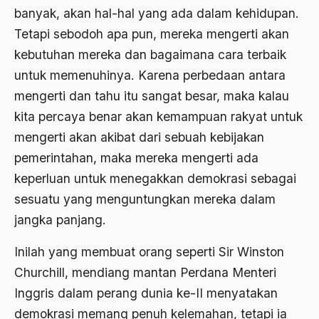
Airport Noto Hadi Negoro
banyak, akan hal-hal yang ada dalam kehidupan.
Ajaran AGama
Tetapi sebodoh apa pun, mereka mengerti akan
kebutuhan mereka dan bagaimana cara terbaik
Ajaran Agama Islam
untuk memenuhinya. Karena perbedaan antara
Ajaran Islam
mengerti dan tahu itu sangat besar, maka kalau
ajaran kemasyarakatan
kita percaya benar akan kemampuan rakyat untuk
mengerti akan akibat dari sebuah kebijakan
Ajengan SIngaparna
pemerintahan, maka mereka mengerti ada
Akademi Betawi
keperluan untuk menegakkan demokrasi sebagai
Akademi Jakarta
sesuatu yang menguntungkan mereka dalam
jangka panjang.
Akbar tanjung
akhlak
Inilah yang membuat orang seperti Sir Winston
Churchill, mendiang mantan Perdana Menteri
Akhlaq
Inggris dalam perang dunia ke-II menyatakan
Akidah
demokrasi memang penuh kelemahan, tetapi ia