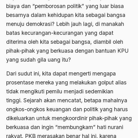
Adat Pra-Islam
biaya dan “pemborosan politik” yang luar biasa
1988
Adat Siri
besarnya dalam kehidupan kita sebagai bangsa
1987
menuju demokrasi? Lebih jauh lagi, di manakah
Adi Sasono
batas kecurangan-kecurangan yang dapat
1986
Adil dan Makmur
diterima oleh kita sebagai bangsa, diambil oleh
1985
Adipati Unus
pihak-pihak yang berkuasa dengan bantuan KPU
1984
yang sudah gila uang itu?
Administrasi Negara
1983
Adnan Buyung Nasution
Dari sudut ini, kita dapat mengerti mengapa
1982
prosentase mereka yang melakukan golput alias
Adopsi
tidak mengikuti pemilu menjadi sedemikian
1981
Adu Pinalti
tinggi. Sejarah akan mencatat, betapa mahalnya
1980
Advisors
ongkos-ongkos keuangan dan politik yang harus
1979
dikeluarkan untuk mengkoordinir pihak-pihak yang
Aera-Europa
berkuasa dan ingin “membungkam” hati nurani
1978
Afganistan
rakyat. PKB merasakan benar hal ini, karena