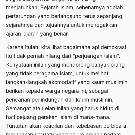
menjatuhkan. Sejarah Islam, sebenarnya adalah
ALmanak
pertarungan yang berlangsung terus sepanjang
Alternatif Moral
sejarahnya dan tujuannya untuk menegakkan
Alternatif Nilai
ajaran-ajaran yang benar.
Alternatif Politis
Karena itulah, kita lihat bagaimana api demokrasi
Alumni Sayid Al-Maliki
itu tidak pernah hilang dari “perjuangan Islam”.
Kenyataan inilah yang mendorong banyak orang
Alvin W. Gouldner
yang tidak beragama Islam, untuk melihat
Amangkurat
langkah-langkah akomodatif yang kaum muslimin
Amar Ma'ruf Nahi Munkar
berikan kepada warga negara ini, sebagai
pencarian perlindungan dari kaum muslimin.
ambisi politik
Semangat atau elan inilah yang harus hidup di
Ambivalen
hati pejuang gerakan Islam di mana-mana.
ambon
Tuntutan akan keadilan dan kebebasan berbicara
merupakan sesuatu yang belum pernah padam,