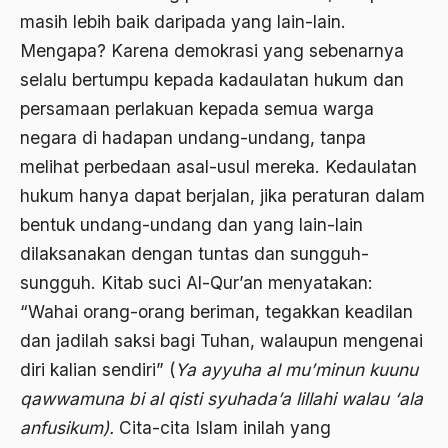
Aktivis
masih lebih baik daripada yang lain-lain.
Mengapa? Karena demokrasi yang sebenarnya
Aktivis Muda
selalu bertumpu kepada kadaulatan hukum dan
akulturasi
persamaan perlakuan kepada semua warga
akulturasi budaya
negara di hadapan undang-undang, tanpa
melihat perbedaan asal-usul mereka. Kedaulatan
Al Asnawi
hukum hanya dapat berjalan, jika peraturan dalam
al qaeda
bentuk undang-undang dan yang lain-lain
Al-Azhar
dilaksanakan dengan tuntas dan sungguh-
sungguh. Kitab suci Al-Qur’an menyatakan:
Al-Ghazali
“Wahai orang-orang beriman, tegakkan keadilan
Al-Ikhwanu Al-Muslimun
dan jadilah saksi bagi Tuhan, walaupun mengenai
Al-Ikhwanul Muslimin
diri kalian sendiri” (
Ya ayyuha al mu’minun kuunu
al-Khalil Ibnu Ahmad al-Farahidi
qawwamuna bi al qisti syuhada’a lillahi walau ‘ala
anfusikum).
Cita-cita Islam inilah yang
Al-Maududi