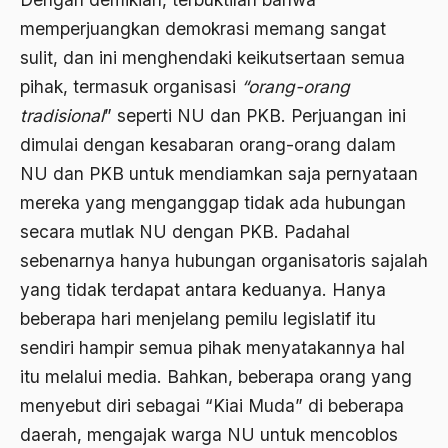
memperjuangkan demokrasi memang sangat
Agum Gumelar
sulit, dan ini menghendaki keikutsertaan semua
Agus Miftah
pihak, termasuk organisasi
“orang-orang
Ahimsa
tradisional
” seperti NU dan PKB. Perjuangan ini
dimulai dengan kesabaran orang-orang dalam
Ahli
NU dan PKB untuk mendiamkan saja pernyataan
ahli fikih
mereka yang menganggap tidak ada hubungan
Ahli Ilmu Agama
secara mutlak NU dengan PKB. Padahal
Ahli waris
sebenarnya hanya hubungan organisatoris sajalah
yang tidak terdapat antara keduanya. Hanya
ahlul sunnah wal jamaah
beberapa hari menjelang pemilu legislatif itu
Ahlussunnah
sendiri hampir semua pihak menyatakannya hal
Ahlussunnah Wal jamaah
itu melalui media. Bahkan, beberapa orang yang
menyebut diri sebagai “Kiai Muda” di beberapa
Ahmad Benbella
daerah, mengajak warga NU untuk mencoblos
Ahmad Daudy