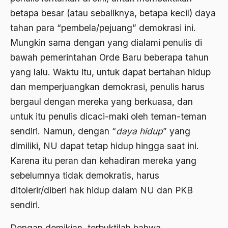
Agama Demokrasi
betapa besar (atau sebaliknya, betapa kecil) daya
tahan para “pembela/pejuang” demokrasi ini.
Agama di Asia
Mungkin sama dengan yang dialami penulis di
agama elitis
bawah pemerintahan Orde Baru beberapa tahun
Agama Hukum
yang lalu. Waktu itu, untuk dapat bertahan hidup
dan memperjuangkan demokrasi, penulis harus
Agama Inovasi
bergaul dengan mereka yang berkuasa, dan
Agama Islam
untuk itu penulis dicaci-maki oleh teman-teman
agama populer
sendiri. Namun, dengan “
daya hidup
” yang
dimiliki, NU dapat tetap hidup hingga saat ini.
Agama Terang
Karena itu peran dan kehadiran mereka yang
Agamawan
sebelumnya tidak demokratis, harus
Agenda Nasional
ditolerir/diberi hak hidup dalam NU dan PKB
sendiri.
Agraria
agraris
Dengan demikian, terbuktilah bahwa