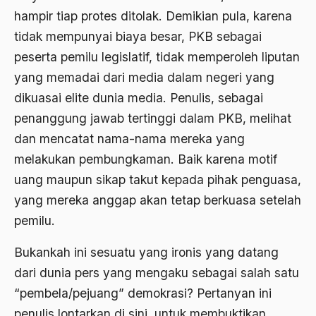
1977
Afiliasi Kultural
hampir tiap protes ditolak. Demikian pula, karena
1976
tidak mempunyai biaya besar, PKB sebagai
Afrika
peserta pemilu legislatif, tidak memperoleh liputan
1975
Afrika utara
yang memadai dari media dalam negeri yang
1974
agama
dikuasai elite dunia media. Penulis, sebagai
1973
Agama & Negara
penanggung jawab tertinggi dalam PKB, melihat
dan mencatat nama-nama mereka yang
1972
Agama Asli
melakukan pembungkaman. Baik karena motif
1971
Agama Asli Indonesia
uang maupun sikap takut kepada pihak penguasa,
Agama dan Negara
yang mereka anggap akan tetap berkuasa setelah
pemilu.
Agama dan negaraa
Agama dan Pemerintah
Bukankah ini sesuatu yang ironis yang datang
dari dunia pers yang mengaku sebagai salah satu
Agama dan Politik
“pembela/pejuang” demokrasi? Pertanyan ini
Agama dan Praktis
penulis lontarkan di sini, untuk membuktikan