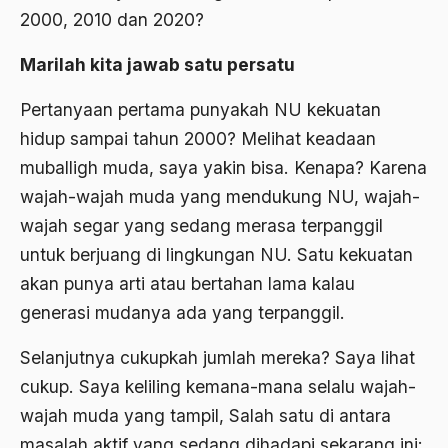
2000, 2010 dan 2020?
Agama di Asia
Marilah kita jawab satu persatu
agama elitis
Pertanyaan pertama punyakah NU kekuatan
Agama Hukum
hidup sampai tahun 2000? Melihat keadaan
Agama Inovasi
muballigh muda, saya yakin bisa. Kenapa? Karena
Agama Islam
wajah-wajah muda yang mendukung NU, wajah-
wajah segar yang sedang merasa terpanggil
agama populer
untuk berjuang di lingkungan NU. Satu kekuatan
Agama Terang
akan punya arti atau bertahan lama kalau
Agamawan
generasi mudanya ada yang terpanggil.
Agenda Nasional
Selanjutnya cukupkah jumlah mereka? Saya lihat
Agraria
cukup. Saya keliling kemana-mana selalu wajah-
wajah muda yang tampil, Salah satu di antara
agraris
masalah aktif yang sedang dihadapi sekarang ini: