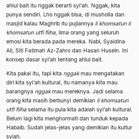
ahlul bait itu nggak berarti syi’ah. Nggak, kita
amerika latin
punya sendiri. Lho nggak bisa, di musholla dan
amerika serikat
masjid kalau Maghrib itu pujiannya
li khomsatun li
Amien Rais
khomsatun utfi fiiha,
lima orang yang seluruh
Amin Iskandar
emosi kita berada pada mereka. Nabi, Syaidina
Ali, Siti Fatimah Az-Zahro dan Hasan Husein. Ini
Amir
konsep dasar syi’ah tentang ahlul bait.
Amir Syakib Arsalan
Kita pakai itu, tapi kita
nggak
mau mengatakan
Amirn Rais
diri kita syi’ah kultural, itu namanya kita mau
amrozi
barangnya
nggak
mau mereknya. Jadi selama
Anak ibrahim
orang kita masih berbunyi demikian
li khomsatun
utfi fiiha
selama itu pula kita adalah syi’ah kultural.
Anatomi
Belum lagi kita menghormati dan tunduk kepada
Andi Mallarangeng
Habaib. Sudah jelas-jelas yang demikian itu kultur
Andre Gide
syiah.