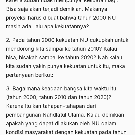
karena sudah tidak mempunyai kekuatan lagi.
1976
Bisa saja akan terjadi demikian. Makanya
Afrika
proyeksi harus dibuat bahwa tahun 2000 NU
1975
Afrika utara
masih ada, lalu apa kekuatannya?
1974
agama
2. Pada tahun 2000 kekuatan NU cukupkah untuk
1973
Agama & Negara
mendorong kita sampai ke tahun 2010? Kalau
1972
Agama Asli
bisa, bisakah sampai ke tahun 2020? Nah kalau
1971
kita sudah yakin punya kekuatan untuk itu, maka
Agama Asli Indonesia
pertanyaan berikut:
Agama dan Negara
3. Bagaimana keadaan bangsa kita waktu itu
Agama dan negaraa
(tahun 2000, tahun 2010 dan tahun 2020)?
Agama dan Pemerintah
Karena itu kan tahapan-tahapan dari
Agama dan Politik
pembangunan Nahdlatul Ulama. Kalau demikian
apakah yang dapat dilakukan oleh NU dalam
Agama dan Praktis
kondisi masyarakat dengan kekuatan pada tahun
Agama Demokrasi