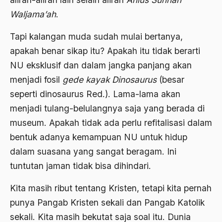
Ahmad Dhani
Waljama’ah
.
Ahmad Hasan Rurbi
Tapi kalangan muda sudah mulai bertanya,
Ahmad Khomeini
apakah benar sikap itu? Apakah itu tidak berarti
Ahmad Syafi’i Ma’arif
NU eksklusif dan dalam jangka panjang akan
menjadi fosil
gede kayak Dinosaurus
(besar
Ahmad Tirtisudiro
seperti dinosaurus Red.). Lama-lama akan
ahmad wahib
menjadi tulang-belulangnya saja yang berada di
Ahmad Wahid
museum. Apakah tidak ada perlu refitalisasi dalam
bentuk adanya kemampuan NU untuk hidup
Ahmadiyah
dalam suasana yang sangat beragam. Ini
AIDS
tuntutan jaman tidak bisa dihindari.
Airport
Kita masih ribut tentang Kristen, tetapi kita pernah
Airport Changi
punya Pangab Kristen sekali dan Pangab Katolik
Airport Noto Hadi Negoro
sekali. Kita masih bekutat saja soal itu. Dunia