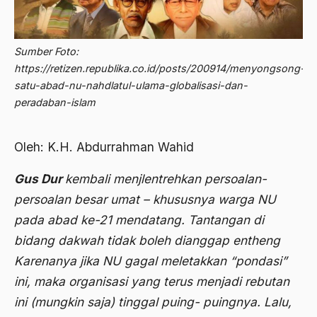
Abdi Masyarakat
2011
abdul wahid hasyim
Sumber Foto:
2010
Abdullah Badawi
https://retizen.republika.co.id/posts/200914/menyongsong-
2009
Abdullah Sungkar
satu-abad-nu-nahdlatul-ulama-globalisasi-dan-
peradaban-islam
2008
Abdullah Syafi'i
2007
Abdurrahman Addakhil
Oleh: K.H. Abdurrahman Wahid
2006
abdurrahman wahid
Gus Dur
kembali menjlentrehkan persoalan-
2005
Abolisi
persoalan besar umat – khususnya warga NU
2004
pada abad ke-21 mendatang. Tantangan di
Aboulhasan Bani Sadr
bidang dakwah tidak boleh dianggap entheng
2003
abri
Karenanya jika NU gagal meletakkan “pondasi”
2002
Abu AMrin Ibnu Alla'
ini, maka organisasi yang terus menjadi rebutan
2001
Abu Bakar Ba’asyir
ini (mungkin saja) tinggal puing- puingnya. Lalu,