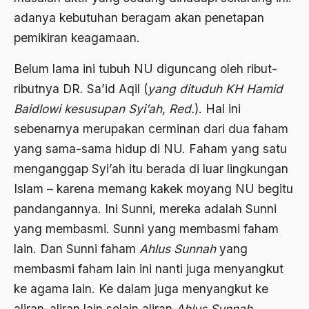
Agum Gumelar
adanya kebutuhan beragam akan penetapan
Agus Miftah
pemikiran keagamaan.
Ahimsa
Belum lama ini tubuh NU diguncang oleh ribut-
Ahli
ributnya DR. Sa’id Aqil (
yang dituduh KH Hamid
Baidlowi kesusupan Syi’ah, Red.
). Hal ini
ahli fikih
sebenarnya merupakan cerminan dari dua faham
Ahli Ilmu Agama
yang sama-sama hidup di NU. Faham yang satu
Ahli waris
menganggap Syi’ah itu berada di luar lingkungan
Islam – karena memang kakek moyang NU begitu
ahlul sunnah wal jamaah
pandangannya. Ini Sunni, mereka adalah Sunni
Ahlussunnah
yang membasmi. Sunni yang membasmi faham
Ahlussunnah Wal jamaah
lain. Dan Sunni faham
Ahlus Sunnah
yang
Ahmad Benbella
membasmi faham lain ini nanti juga menyangkut
ke agama lain. Ke dalam juga menyangkut ke
Ahmad Daudy
aliran-aliran lain selain aliran
Ahlus Sunnah