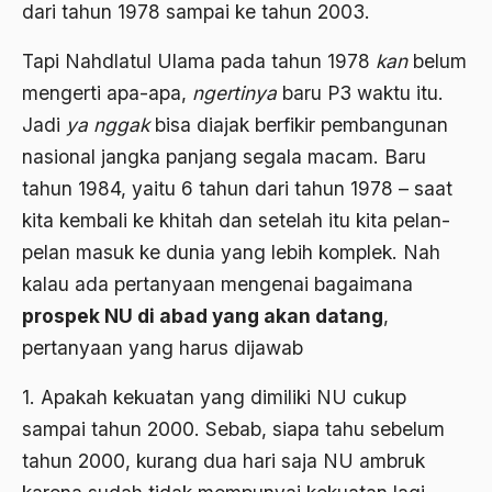
dari tahun 1978 sampai ke tahun 2003.
1988
Adat Siri
1987
Tapi Nahdlatul Ulama pada tahun 1978
kan
belum
Adi Sasono
mengerti apa-apa,
ngertinya
baru P3 waktu itu.
1986
Adil dan Makmur
Jadi
ya nggak
bisa diajak berfikir pembangunan
1985
Adipati Unus
nasional jangka panjang segala macam. Baru
1984
tahun 1984, yaitu 6 tahun dari tahun 1978 – saat
Administrasi Negara
kita kembali ke khitah dan setelah itu kita pelan-
1983
Adnan Buyung Nasution
pelan masuk ke dunia yang lebih komplek. Nah
1982
Adopsi
kalau ada pertanyaan mengenai bagaimana
1981
prospek NU di abad yang akan datang
,
Adu Pinalti
pertanyaan yang harus dijawab
1980
Advisors
1979
1. Apakah kekuatan yang dimiliki NU cukup
Aera-Europa
sampai tahun 2000. Sebab, siapa tahu sebelum
1978
Afganistan
tahun 2000, kurang dua hari saja NU ambruk
1977
Afiliasi Kultural