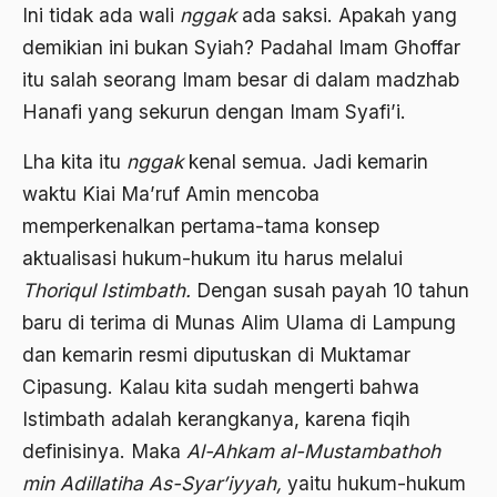
Ard
Ini tidak ada wali
nggak
ada saksi. Apakah yang
demikian ini bukan Syiah? Padahal Imam Ghoffar
area studies
itu salah seorang Imam besar di dalam madzhab
Argentina
Hanafi yang sekurun dengan Imam Syafi’i.
Ariel Saron
Lha kita itu
nggak
kenal semua. Jadi kemarin
Ariel Sharon
waktu Kiai Ma’ruf Amin mencoba
Ario Wowor
memperkenalkan pertama-tama konsep
aktualisasi hukum-hukum itu harus melalui
Aristoteles
Thoriqul Istimbath.
Dengan susah payah 10 tahun
Arnold Y. Toynbeen
baru di terima di Munas Alim Ulama di Lampung
Arogansi Birokrasi
dan kemarin resmi diputuskan di Muktamar
Arrigo Sacchi
Cipasung. Kalau kita sudah mengerti bahwa
Istimbath adalah kerangkanya, karena fiqih
Arswendo
definisinya. Maka
Al-Ahkam al-Mustambathoh
Arswendo Atmowiloto
min Adillatiha As-Syar’iyyah,
yaitu hukum-hukum