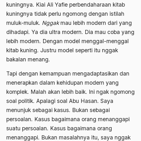
kuningnya. Kiai Ali Yafie perbendaharaan kitab
Bhairawan
kuningnya tidak perlu ngomong dengan istilah
muluk-muluk.
Nggak
mau lebih modern dari yang
Bharatiya Janatha Party
dihadapi. Ya dia ultra modern. Dia mau coba yang
Bhineka Tunggal Ika
lebih modern. Dengan model menggal-menggal
Bhinneka Tunggal Ika
kitab kuning. Justru model seperti itu nggak
bakalan menang.
biaya
Bid'ah Phoby
Tapi dengan kemampuan mengadaptasikan dan
menerapkan dalam kehidupan modern yang
Bidan NU
komplek. Malah akan lebih baik. Ini ngak ngomong
Bidang Budaya dan Sastra
soal politik. Apalagi soal Abu Hasan. Saya
Bidang Kebudayaan
menunjuk sebagai kasus. Bukan sebagai
persoalan. Kasus bagaimana orang menanggapi
Bidang Niaga
suatu persoalan. Kasus bagaimana orang
Bidang Produksi
menanggapi. Bukan masalahnya itu, saya nggak