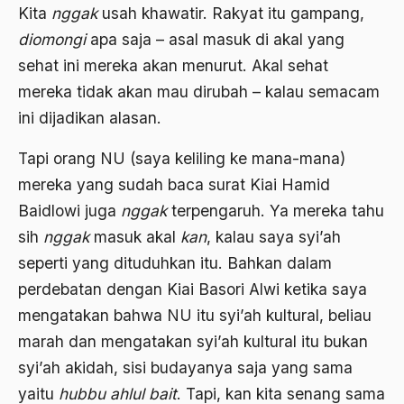
ALmanak
Kita
nggak
usah khawatir. Rakyat itu gampang,
diomongi
apa saja – asal masuk di akal yang
Alternatif Moral
sehat ini mereka akan menurut. Akal sehat
Alternatif Nilai
mereka tidak akan mau dirubah – kalau semacam
Alternatif Politis
ini dijadikan alasan.
Alumni Sayid Al-Maliki
Tapi orang NU (saya keliling ke mana-mana)
Alvin W. Gouldner
mereka yang sudah baca surat Kiai Hamid
Baidlowi juga
nggak
terpengaruh. Ya mereka tahu
Amangkurat
sih
nggak
masuk akal
kan
, kalau saya syi’ah
Amar Ma'ruf Nahi Munkar
seperti yang dituduhkan itu. Bahkan dalam
ambisi politik
perdebatan dengan Kiai Basori Alwi ketika saya
mengatakan bahwa NU itu syi’ah kultural, beliau
Ambivalen
marah dan mengatakan syi’ah kultural itu bukan
ambon
syi’ah akidah, sisi budayanya saja yang sama
Amerika
yaitu
hubbu ahlul bait
. Tapi, kan kita senang sama