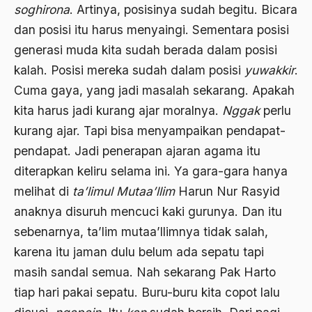
Budayawan
soghirona
. Artinya, posisinya sudah begitu. Bicara
Budd Schulberg
dan posisi itu harus menyaingi. Sementara posisi
generasi muda kita sudah berada dalam posisi
buddha
kalah. Posisi mereka sudah dalam posisi
yuwakkir
.
Budha
Cuma gaya, yang jadi masalah sekarang. Apakah
Budu dan Rasa
kita harus jadi kurang ajar moralnya.
Nggak
perlu
kurang ajar. Tapi bisa menyampaikan pendapat-
Bugis
pendapat. Jadi penerapan ajaran agama itu
Buku "1492"
diterapkan keliru selama ini. Ya gara-gara hanya
Buku P4
melihat di
ta’limul Mutaa’llim
Harun Nur Rasyid
anaknya disuruh mencuci kaki gurunya. Dan itu
Buku Primadosa
sebenarnya, ta’lim mutaa’llimnya tidak salah,
Bulgaria
karena itu jaman dulu belum ada sepatu tapi
BUMN
masih sandal semua. Nah sekarang Pak Harto
tiap hari pakai sepatu. Buru-buru kita copot lalu
Bung Hatta