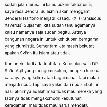
sudah jalan terus. Ini kalau bukan faktor usia,
Ajaran AGama
saya rasa Jendral Sujasmin akan mengganti
Ajaran Agama Islam
Jenderal Hartono menjadi Kasad. FX. (Fransiscus
Ajaran Islam
Xaverius) Sujasmin, kita sudah tahu agamanya
kalau namanya saja sudah begitu. Artinya
ajaran kemasyarakatan
bangunan negara ini untuk kehidupan beragama
Ajengan SIngaparna
yang pluralistik. Sementara kita masih bekutat
Akademi Betawi
apakah Syi’ah itu Islam atau tidak.
Akademi Jakarta
Kan aneh. Jadi ada tuntutan. Kebetulan saja DR.
Akbar tanjung
Sa’id Aqil yang mengemukakan, mungkin karena
caranya yang keliru atau bagaimana. Tapi malah
akhlak
menjadi ribut. Tapi saya yakin dari ribut- ribut ini
Akhlaq
hasil akhirnya adalah mau tidak mau mereka yang
Akidah
tadinya tidak mengakomodir kebutuhan
keragaman, mau tidak mau harus mengakui
Aktivis