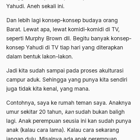
Yahudi. Aneh sekali ini.
Asghar Ali Engineer
Ashram Ghandi
Dan lebih lagi konsep-konsep budaya orang
Barat. Lewat apa, lewat komidi-komidi di TV,
Asia
seperti Murphy Brown dll. Begitu banyak konsep-
Asia Tenggara
konsep Yahudi di TV tiap hari yang diterapkan
Asimilasi
dalam bentuk lakon-lakon.
Askar
Jadi kita sudah sampai pada proses akulturasi
Asosiasi
campur aduk. Sehingga yang punya kita sendiri
juga tidak kita kenal, yang mana.
Aspek Etika
Aspek Politis
Contohnya, saya ke rumah teman saya. Anaknya
umur sekitar 20 tahun,
kan
sudah bukan baligh
Aspek religius Agama
lagi. Anak perempuan seusia ini kan sudah punya
Aspek Teknis
anak (kalau cara lama). Kalau cara sekarang
Aspirasi Politik
jangan dulu. Misalnya ada anak perempuan