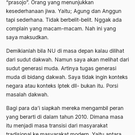
“prasojo”. Orang yang menunjukkan
bom irak
kesederhanaan jiwa. Yaitu; Agung dan Anggun
BPKK
tapi sederhana. Tidak berbelit-belit. Nggak ada
complain yang macam-macam. Nah ini yang
BPR
saya maksudkan.
brawijaya
Demikianlah bila NU di masa depan kalau dilihat
Brawijaya V
dari sudut dakwah. Namun saya akan melihat dari
Brazil
sudut generasi muda. Artinya tugas generasi
Brigjen K
muda di bidang dakwah. Saya tidak ingin konteks
negara atau konteks Iptek dll- bukan itu. Porsi
Budak Sosiologis
masalah dakwah.
budaya
Bagi para da’i siapkah mereka mengambil peran
Budaya Altenatif
yang berarti di dalam tahun 2010. Dimana masa
Budaya bangsa
itu menjadi masa transisi dari masyarakat
budaya Barat
tradisional ke masyarakat modern. Yaitu antara