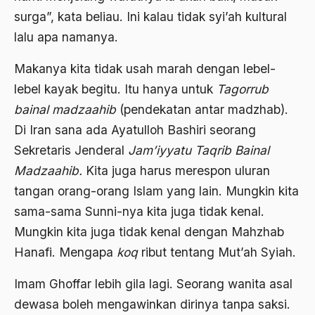
surga”, kata beliau. Ini kalau tidak syi’ah kultural
Anwar Ibrahim
lalu apa namanya.
Anwar Sadat
Makanya kita tidak usah marah dengan lebel-
apa yang kau cari palupi
lebel kayak begitu. Itu hanya untuk
Tagorrub
Aparat Keamanan
bainal madzaahib
(pendekatan antar madzhab).
Di Iran sana ada Ayatulloh Bashiri seorang
APEC
Sekretaris Jenderal
Jam’iyyatu Taqrib Bainal
Apel Akbar NU
Madzaahib.
Kita juga harus merespon uluran
APRI
tangan orang-orang Islam yang lain. Mungkin kita
sama-sama Sunni-nya kita juga tidak kenal.
Ar-Raniry
Mungkin kita juga tidak kenal dengan Mahzhab
arab
Hanafi. Mengapa
koq
ribut tentang Mut’ah Syiah.
arabisasi
Imam Ghoffar lebih gila lagi. Seorang wanita asal
arafat
dewasa boleh mengawinkan dirinya tanpa saksi.