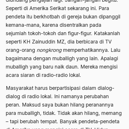
Seperti di Amerika Serikat sekarang ini. Para
Badan Usaha
pendeta itu berkhotbah di gereja bukan dipanggil
Bagus Hadikusumo
kemana-mana, karena disentralkan pada
Baha'i
sejumlah tokoh-tokoh dan figur-figur. Katakanlah
seperti KH Zainuddin MZ, dia berbicara di TV
baharuddin Aritonang
orang-orang
nongkrong
memperhatikannya. Lalu
Bahasa Indonesia
bagaimana dengan muballigh yang lain. Apalagi
Bahasa Internasional
muballigh yang baru naik daun. Mereka mengisi
acara siaran di radio-radio lokal.
Bahasa melayu
Bahasa Nasional
Masyarakat harus berpartisipasi dalam dialog-
dialog di radio lokal. Ini namanya perubahan
Bahsul Masail
peran. Maksud saya bukan hilang peranannya
Baku Bae
para muballigh, tidak. Tidak akan hilang, memang
bali
– tapi berubah tempat. Banyak pendeta-pendeta