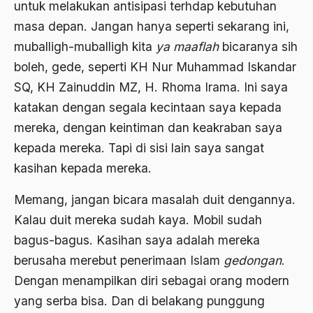
untuk melakukan antisipasi terhdap kebutuhan
BArisan Nasional
masa depan. Jangan hanya seperti sekarang ini,
Barroness Cox
muballigh-muballigh kita
ya maaflah
bicaranya sih
boleh, gede, seperti KH Nur Muhammad Iskandar
Batak
SQ, KH Zainuddin MZ, H. Rhoma Irama. Ini saya
Batavia
katakan dengan segala kecintaan saya kepada
BBC
mereka, dengan keintiman dan keakraban saya
kepada mereka. Tapi di sisi lain saya sangat
BBM
kasihan kepada mereka.
Beethoven
Memang, jangan bicara masalah duit dengannya.
Begin
Kalau duit mereka sudah kaya. Mobil sudah
Beijing
bagus-bagus. Kasihan saya adalah mereka
Belanakan
berusaha merebut penerimaan Islam
gedongan
.
Dengan menampilkan diri sebagai orang modern
belanda
yang serba bisa. Dan di belakang punggung
Belgia