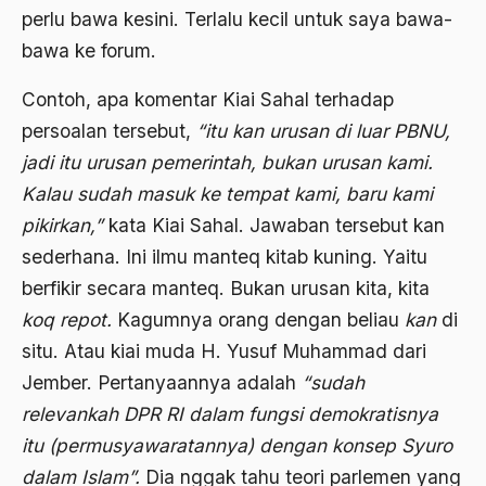
Bidang Sejarah
perlu bawa kesini. Terlalu kecil untuk saya bawa-
bawa ke forum.
Bill Clinton
Bio-mass
Contoh, apa komentar Kiai Sahal terhadap
persoalan tersebut,
“itu kan urusan di luar PBNU,
Biografi
jadi itu urusan pemerintah, bukan urusan kami.
Biografi Kiai Bisri Syansuri
Kalau sudah masuk ke tempat kami, baru kami
birokrasi
pikirkan,”
kata Kiai Sahal. Jawaban tersebut kan
sederhana. Ini ilmu manteq kitab kuning. Yaitu
Birokrasi Agama
berfikir secara manteq. Bukan urusan kita, kita
Birokrasi Pemerintah
koq repot.
Kagumnya orang dengan beliau
kan
di
Birokrasi Politik
situ. Atau kiai muda H. Yusuf Muhammad dari
Birokrasi Sosialis
Jember. Pertanyaannya adalah
“sudah
relevankah DPR RI dalam fungsi demokratisnya
Birokrat
itu (permusyawaratannya) dengan konsep Syuro
Birokrat Islam
dalam Islam”.
Dia nggak tahu teori parlemen yang