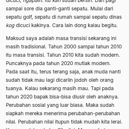
dicuci,
ngapain
. Itu
kan
sudah bersih. Dari pagi
Bung karno
sampai sore dia ganti-ganti sepatu. Mulai dari
Bung Tomo
sepatu golf, sepatu di rumah sampai sepatu dinas
burdah
kog
dicuci kakinya. Cara lain dong kalau begitu.
Burhanudin
Maksud saya adalah masa transisi sekarang ini
masih tradisional. Tahun 2000 sampai tahun 2010
Burung-Burung Manyar
itu masa transisi. Tahun 2010 kita sudah modern.
Buya Hamka
Puncaknya pada tahun 2020 mutlak modern.
cak nur
Pada saat itu, terus terang saja, anak muda nanti
caleg
sudah tidak mau lagi dicariin jodoh oleh orang
tuanya. Kalau sekarang masih mau. Tapi pada
Caligula
tahun 2020 bapak bisa-bisa diusir oleh anaknya.
Calon Legislatif
Perubahan sosial yang luar biasa. Maka sudah
Calon presiden
siapkah mereka menerima perubahan-perubahan
nilai. Perubahan nilai itupun tidak mudah kita lerai.
Capres