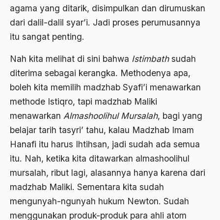
Arti Kepemimpinan
agama yang ditarik, disimpulkan dan dirumuskan
dari dalil-dalil syar’i. Jadi proses perumusannya
artikel gus dur
itu sangat penting.
asal-usul tradisi keilmuan pesantren
Nah kita melihat di sini bahwa
Istimbath
sudah
Asas Islam
diterima sebagai kerangka. Methodenya apa,
Asas Keagamaan
boleh kita memilih madzhab Syafi’i menawarkan
asas kebangsaan
methode Istiqro, tapi madzhab Maliki
menawarkan
Almashoolihul Mursalah
, bagi yang
Asas Organisasi Islam
belajar tarih tasyri’ tahu, kalau Madzhab Imam
Asas Pancasila
Hanafi itu harus Ihtihsan, jadi sudah ada semua
Asas Permusyawaratan
itu. Nah, ketika kita ditawarkan almashoolihul
mursalah, ribut lagi, alasannya hanya karena dari
Asas Pluralisme
madzhab Maliki. Sementara kita sudah
Asas Tunggal
mengunyah-ngunyah hukum Newton. Sudah
asean
menggunakan produk-produk para ahli atom