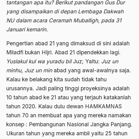
tantangan apa itu? Berikut pandangan Gus Dur
2000
Abu Hanifah
yang disampaikan di depan Lembaga Dakwah
1999
abu jihad
NU dalam acara Ceramah Muballigh, pada 31
1998
Abu Sangkan
Januari kemarin.
1997
Abu Zayd
Pengertian abad 21 yang dimaksud di sini adalah
1996
Aceh
Miladfi bukan Hijri. Abad 21 dipendekkan lagi.
Yuslakul kul wa yuradu bil
Juz; Yaitu:
Juz un
1995
Ad-daulah
minhu, Juz un min
abad yang awal-awalnya saja.
1994
Adagium
Kalau ke belakang kita sudah tidak tahu
1993
Adaptif Islam
urusannya. Jadi paling tinggi proyeksinya adalah
1992
10 tahun abad ke 21 atau yang terjauh katakanlah
adat
tahun 2020. Kalau dulu dewan HAMKAMNAS
1991
Adat dan Syari'at
tahun 70 an membuat apa yang mereka namakan
1990
Adat Ngada
konsep : Pembangunan Nasional Jangka Panjang.
1989
Ukuran tahun yang mereka ambil yaitu 25 tahun
Adat Pra-Islam