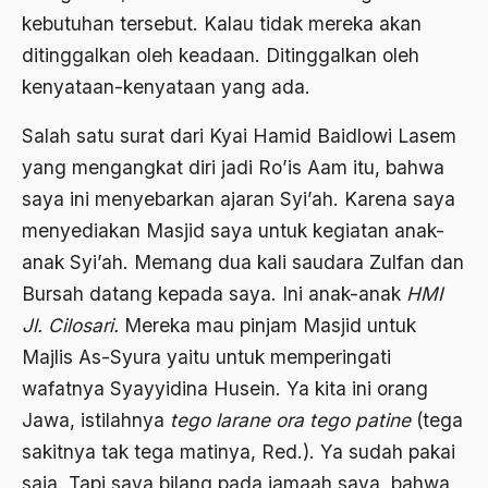
kebutuhan tersebut. Kalau tidak mereka akan
Aktivis Muda
ditinggalkan oleh keadaan. Ditinggalkan oleh
akulturasi
kenyataan-kenyataan yang ada.
akulturasi budaya
Salah satu surat dari Kyai Hamid Baidlowi Lasem
Al Asnawi
yang mengangkat diri jadi Ro’is Aam itu, bahwa
saya ini menyebarkan ajaran Syi’ah. Karena saya
al qaeda
menyediakan Masjid saya untuk kegiatan anak-
Al-Azhar
anak Syi’ah. Memang dua kali saudara Zulfan dan
Al-Ghazali
Bursah datang kepada saya. Ini anak-anak
HMI
Jl. Cilosari.
Mereka mau pinjam Masjid untuk
Al-Ikhwanu Al-Muslimun
Majlis As-Syura yaitu untuk memperingati
Al-Ikhwanul Muslimin
wafatnya Syayyidina Husein. Ya kita ini orang
al-Khalil Ibnu Ahmad al-Farahidi
Jawa, istilahnya
tego larane ora tego patine
(tega
Al-Maududi
sakitnya tak tega matinya, Red.). Ya sudah pakai
saja. Tapi saya bilang pada jamaah saya, bahwa