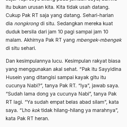
Al-qua'an dan Hadist
itu bukan urusan kita. Kita tidak usah datang.
al-quran
Cukup Pak RT saja yang datang. Sehari-harian
Alexander Solzhenitsyin
dia
nongkrong
di situ. Sedangkan mereka kuat
duduk bersila dari jam 10 pagi sampai jam 10
Ali Khomeini
malam. Akhirnya Pak RT yang
mbengek-mbengek
Ali Murtopo
di situ sehari.
Ali Shariati
Dan kesimpulannya lucu. Kesimpulan rakyat biasa
Ali Sidikin
yang menggunakan akal sehat. “Pak itu Sayyidina
Ali Syahbana
Husein yang ditangisi sampai kayak gitu itu
cucunya Nabi?”, tanya Pak RT. “lya”, jawab saya.
Aliran AHmadiyah
“Sudah lama dong ya cucunya Nabi”, tanya Pak
Aliran Kepercayaan
RT lagi. “Ya sudah empat belas abad silam”, kata
Alistair Cook
saya. “Lho
kok
tidak hilang-hilang ya marahnya”,
kata Pak RT heran.
Allah