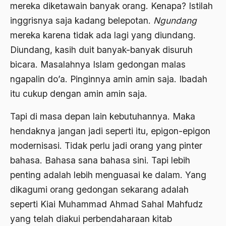
mereka diketawain banyak orang. Kenapa? Istilah
Ben Anderson
inggrisnya saja kadang belepotan.
Ngundang
Benazir Bhutto
mereka karena tidak ada lagi yang diundang.
Diundang, kasih duit banyak-banyak disuruh
bencana alam
bicara. Masalahnya Islam gedongan malas
benny moerdani
ngapalin do’a. Pinginnya amin amin saja. Ibadah
Benturan Antar Budaya
itu cukup dengan amin amin saja.
Beragama Secara Inklusif
Tapi di masa depan lain kebutuhannya. Maka
Berdzikir
hendaknya jangan jadi seperti itu, epigon-epigon
modernisasi. Tidak perlu jadi orang yang pinter
Berita
bahasa. Bahasa sana bahasa sini. Tapi lebih
bersabar
penting adalah lebih menguasai ke dalam. Yang
Bersyukur
dikagumi orang gedongan sekarang adalah
seperti Kiai Muhammad Ahmad Sahal Mahfudz
Betawi
yang telah diakui perbendaharaan kitab
BHairawa