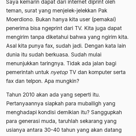
Saya kemarin dapat dari internet diprint oleh
Banjar
teman, surat yang menjelek-jelekkan Pak
bank
Moerdiono. Bukan hanya kita user (pemakai)
Bank Central Amerika
penerima bisa ngeprint dari TV. Kita juga dapat
mengirim tanpa diketahui bahwa yang ngirim kita.
Bank Mualat Indonesia
Asal kita punya fax, sudah jadi. Dengan kata lain
Bank Perkeditan rakyat
dunia itu sudah berkuasa. Sudah mulai
Bank Summa
menunjukkan taringnya. Tidak ada jalan bagi
pemerintah untuk
nyetop
TV dan komputer serta
bank syariah
fax dan telpon. Apa mungkin?
Banser
Tahun 2010 akan ada yang seperti itu.
Banten
Pertanyaannya siapkah para muballigh yang
Banyuwangi
menghadapi kondisi demikian itu? Sanggupkah
Bapak Koperasi
para generasi muda, taruhlah sekarang yang
usianya antara 30-40 tahun yang akan datang
Barathiya Janata Party