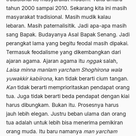
tahun 2000 sampai 2010. Sekarang kita ini masih
Budaya baru
masyarakat tradisional. Masih mudik kalau
budaya daerah
lebaran. Masih paternalisitik. Jadi apa-apa masih
Budaya dan Pendidikan
sang Bapak. Budayanya Asal Bapak Senang. Jadi
perangkat lama yang begitu feodal masih dipakai.
Budaya Indonesia
Termasuk feodalisme yang dikembangkan dari
budaya jawa
ajaran agama. Ajaran agama itu
nggak
salah,
Budaya Kaum Santri
Laisa minna manlam yarcham Shoghirona wala
yuwakkir kabiirona,
kan tidak berarti cium tangan.
Budaya Keraton
Kan
tidak berarti memprioritaskan pendapat orang
Budaya Lama
tua. Juga tidak berarti beda pendapat dengan kiai
Budaya Pesantren
harus dibungkam. Bukan itu. Prosesnya harus
jauh lebih elegan. Justru beban ulama dan orang
Budaya Politik
tua adalah untuk lebih bisa menerima pemikiran
Budaya Usaha
orang muda. Itu baru namanya
man yarcham