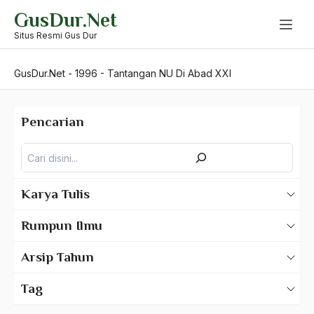
Skip
GusDur.Net
to
content
Situs Resmi Gus Dur
GusDur.Net
-
1996
-
Tantangan NU Di Abad XXI
Pencarian
Pencarian
Karya Tulis
Karya Tulis Gus Dur
Rumpun Ilmu
Karya Tulis Tentang Gus Dur
500 – Ilmu Bahasa
Arsip Tahun
530 – Ilmu Bahasa Asing
2025
Tag
550 – Ilmu Ekonomi
2024
A Hafidz