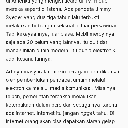
di Amerika yang mengisi acara di TV. Hidup
Bambang Pranomo
mereka seperti di istana. Ada pendeta Jimmy
Bangladesh
Syeger yang dua tiga tahun lalu terbukti
bangsa
melakukan hubungan seksual di luar perkawinan.
Tapi kekayaannya, luar biasa. Mobil mercy nya
bangsa arab
saja ada 20 belum yang lainnya, itu duit dari
Bangsa Berdaulat
mana? Inilah dunia modern. Itu dunia elektronik.
Bangsa dan Negara
Jadi kesana larinya.
Bangsa Indonesia
Artinya masyarakat makin beragam dan dikuasai
Bangsa Jawa
oleh pembentukan pendapat umum melalui
elektronika melalui media komunikasi. Misalnya
Bangsa Sunda
telpon, pemerintah terpaksa melakukan
Bangsa Tenggang Rasa
keterbukaan dalam pers dan sebagainya karena
Bangsawan
ada internet. Internet itu jangan
nggak
tahu. Di
internet orang akan bisa dapatkan siaran gelap.
Bani Sadr