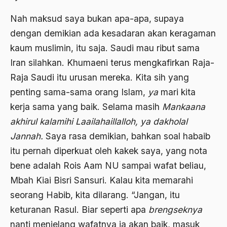
Angkatan Laut AS
Nah maksud saya bukan apa-apa, supaya
Ansor
dengan demikian ada kesadaran akan keragaman
kaum muslimin, itu saja. Saudi mau ribut sama
Antara Keyakinan dan Keuletan
Iran silahkan. Khumaeni terus mengkafirkan Raja-
Antarumat Beragama
Raja Saudi itu urusan mereka. Kita sih yang
Anti Kekerasan
penting sama-sama orang Islam,
ya
mari kita
kerja sama yang baik. Selama masih
Mankaana
Anti Klimak
akhirul kalamihi Laailahaillalloh, ya dakholal
Anti-Kekerasan
Jannah.
Saya rasa demikian, bahkan soal habaib
António de Oliveira Salazar
itu pernah diperkuat oleh kakek saya, yang nota
bene adalah Rois Aam NU sampai wafat beliau,
Antonio Gramsci
Mbah Kiai Bisri Sansuri. Kalau kita memarahi
Antony Van Leeuwenhoek
seorang Habib, kita dilarang. “Jangan, itu
antropologi
keturanan Rasul. Biar seperti apa
brengseknya
nanti menjelang wafatnya ia akan baik, masuk
antroposentrisme