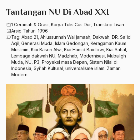
580 – Ilmu Sosial Humaniora
2023
Tantangan NU Di Abad XXI
A. Mukti Ali
630 – Agama Dan Filsafat
2022
A. Mustofa Bisri
1 Ceramah & Orasi
,
Karya Tulis Gus Dur
,
Transkrip Lisan
660 – Ilmu Seni, Desain dan Media
Arsip Tahun:
1996
2021
A. Yani
Tag:
Abad 21
,
Ahlussunnah Wal jamaah
,
Dakwah
,
DR. Sa'id
710 – Ilmu Pendidikan
Aqil
,
Generasi Muda
,
Islam Gedongan
,
Keragaman Kaum
2020
A.A. Baramudi
Muslimin
,
Kiai Basori Alwi
,
Kiai Hamid Baidlowi
,
Kiai Sahal
,
900 – Rumpun Ilmu Lainnya
Lembaga dakwah NU
,
Madzhab
,
Modernisasi
,
Mubaligh
2019
A.A. Navis
Muda
,
NU
,
P3
,
Proyeksi masa Depan
,
Sistem Nilai di
2018
Indonesia
,
Syi'ah Kultural
,
universalisme islam
,
Zaman
A.H Nasution
Modern
2017
A.S
2016
Aal Usul Teroris
2015
Abad 21
2014
Abad Modern
2013
Abd. Moqsith Ghazali
2012