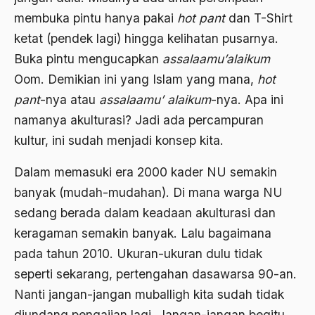
membuka pintu hanya pakai
hot pant
dan T-Shirt
asrul sani
ketat (pendek lagi) hingga kelihatan pusarnya.
Aswad Mahasin
Buka pintu mengucapkan
assalaamu’alaikum
ASWAJA
Oom. Demikian ini yang Islam yang mana,
hot
pant
-nya atau
assalaamu’ alaikum
-nya. Apa ini
Asyura 1414
namanya akulturasi? Jadi ada percampuran
Atheisme
kultur, ini sudah menjadi konsep kita.
Aturan Hukum
Dalam memasuki era 2000 kader NU semakin
Australia
banyak (mudah-mudahan). Di mana warga NU
Austro Melanesia
sedang berada dalam keadaan akulturasi dan
keragaman semakin banyak. Lalu bagaimana
Ayat Al-Quran
pada tahun 2010. Ukuran-ukuran dulu tidak
Ayatullah Zanjani
seperti sekarang, pertengahan dasawarsa 90-an.
Azyumardi Azra
Nanti jangan-jangan muballigh kita sudah tidak
bacaan mulia
diundang pengajian lagi. Jangan-jangan begitu.