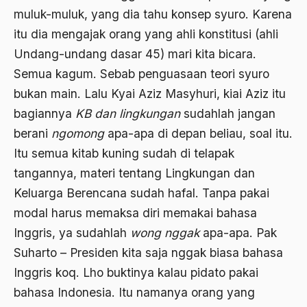
Birokratis
muluk-muluk, yang dia tahu konsep syuro. Karena
itu dia mengajak orang yang ahli konstitusi (ahli
birokratisasi
Undang-undang dasar 45) mari kita bicara.
Bis Kota
Semua kagum. Sebab penguasaan teori syuro
bis PPD
bukan main. Lalu Kyai Aziz Masyhuri, kiai Aziz itu
bagiannya
KB dan lingkungan
sudahlah jangan
bisri syansuri
berani
ngomong
apa-apa di depan beliau, soal itu.
BJ. Habibie
Itu semua kitab kuning sudah di telapak
BLBI
tangannya, materi tentang Lingkungan dan
Keluarga Berencana sudah hafal. Tanpa pakai
Blitzkrieg
modal harus memaksa diri memakai bahasa
Bobot Sangkaan
Inggris, ya sudahlah
wong nggak
apa-apa. Pak
Bom
Suharto – Presiden kita saja nggak biasa bahasa
bom bali
Inggris koq. Lho buktinya kalau pidato pakai
bahasa Indonesia. Itu namanya orang yang
bom borobudur