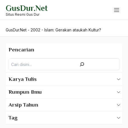
Skip
GusDur.Net
to
content
Situs Resmi Gus Dur
GusDur.Net
-
2002
-
Islam: Gerakan ataukah Kultur?
Pencarian
Pencarian
Karya Tulis
Karya Tulis Gus Dur
Rumpun Ilmu
Karya Tulis Tentang Gus Dur
500 – Ilmu Bahasa
Arsip Tahun
530 – Ilmu Bahasa Asing
2025
Tag
550 – Ilmu Ekonomi
2024
A Hafidz