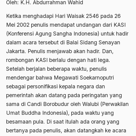
Oleh: K.H. Abdurrahman Wahid
Abdi Masyarakat
2011
abdul wahid hasyim
Ketika menghadapi Hari Waisak 2546 pada 26
2010
Mei 2002 penulis mendapat undangan dari KASI
Abdullah Badawi
(Konferensi Agung Sangha Indonesia) untuk hadir
2009
Abdullah Sungkar
dalam acara tersebut di Balai Sidang Senayan
2008
Abdullah Syafi'i
Jakarta. Penulis menjawab akan hadir. Dan,
2007
rombongan KASI berlalu dengan hati lega.
Abdurrahman Addakhil
Setelah berjalan beberapa waktu, penulis
2006
abdurrahman wahid
mendengar bahwa Megawati Soekarnoputri
2005
Abolisi
sebagai personifikasi kepala negara dan
2004
Aboulhasan Bani Sadr
pemerintah akan datang pada peringatan yang
sama di Candi Borobudur oleh Walubi (Perwakilan
2003
abri
Umat Buddha Indonesia), pada waktu yang
2002
Abu AMrin Ibnu Alla'
besamaan pula. Di saat itulah ada orang yang
2001
Abu Bakar Ba’asyir
bertanya pada penulis, akan datangkah ke acara