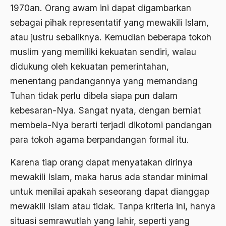
1970­an. Orang awam ini dapat digambarkan
Ajaran AGama
sebagai pihak representatif yang mewakili Islam,
Ajaran Agama Islam
atau justru sebaliknya. Kemudian beberapa tokoh
Ajaran Islam
muslim yang memiliki kekuatan sendiri, walau
didukung oleh kekuatan pemerintahan,
ajaran kemasyarakatan
menentang pandangannya yang memandang
Ajengan SIngaparna
Tuhan tidak perlu dibela siapa pun dalam
Akademi Betawi
kebesaran-­Nya. Sangat nyata, dengan berniat
membela­-Nya berarti terjadi dikotomi pandangan
Akademi Jakarta
para tokoh agama berpandangan formal itu.
Akbar tanjung
Karena tiap orang dapat menyatakan dirinya
akhlak
mewakili Islam, maka harus ada standar minimal
Akhlaq
untuk menilai apakah sese­orang dapat dianggap
Akidah
mewakili Islam atau tidak. Tanpa kriteria ini, hanya
situasi semrawutlah yang lahir, seperti yang
Aktivis