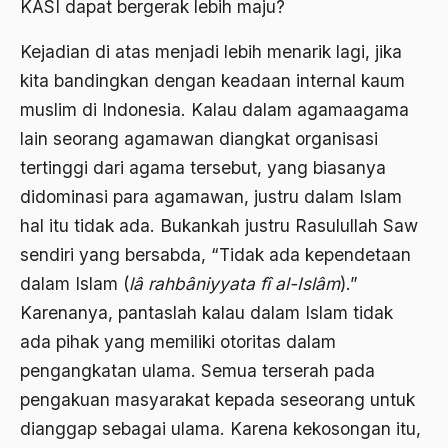
KASI dapat bergerak lebih maju?
Agama di Asia
Kejadian di atas menjadi lebih menarik lagi, jika
agama elitis
kita bandingkan dengan keadaan internal kaum
muslim di Indonesia. Kalau dalam agama­agama
Agama Hukum
lain seorang agamawan diangkat organisasi
Agama Inovasi
tertinggi dari agama tersebut, yang biasanya
Agama Islam
didominasi para agamawan, justru dalam Islam
hal itu tidak ada. Bukankah justru Rasulullah Saw
agama populer
sendiri yang bersabda, “Tidak ada kependetaan
Agama Terang
dalam Islam (
lâ rahbâniyyata fî al-Islâm
).”
Agamawan
Karenanya, pantaslah kalau dalam Islam tidak
ada pihak yang memiliki otoritas dalam
Agenda Nasional
pengangkatan ulama. Semua terserah pada
Agraria
pengakuan masyarakat kepada seseorang untuk
agraris
dianggap sebagai ulama. Karena kekosongan itu,