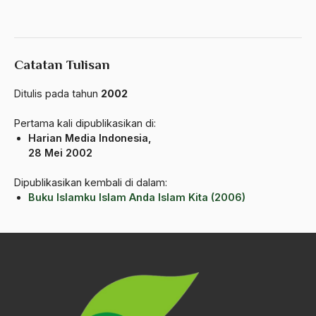
ALmanak
Alternatif Moral
Alternatif Nilai
Catatan Tulisan
Alternatif Politis
Ditulis pada tahun
2002
Alumni Sayid Al-Maliki
Pertama kali dipublikasikan di:
Harian Media Indonesia,
Alvin W. Gouldner
28 Mei 2002
Amangkurat
Dipublikasikan kembali di dalam:
Amar Ma'ruf Nahi Munkar
Buku Islamku Islam Anda Islam Kita (2006)
ambisi politik
Ambivalen
ambon
Amerika