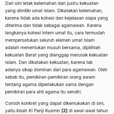
Dari sini letak kelemahan dan justru kekuatan
Ahmad Dhani
yang dimiliki umat Islam. Dikatakan kelemahan,
Ahmad Hasan Rurbi
karena tidak ada kohesi dan kejelasan siapa yang
Ahmad Khomeini
diterima dan tidak sebagai agamawan. Karena
langkanya kohesi intern umat itu, cara termudah
Ahmad Syafi’i Ma’arif
mempersatukan seluruh elemen umat Islam
Ahmad Tirtisudiro
adalah menentukan musuh bersama, dipilihlah
ahmad wahib
kekuatan Barat yang dianggap merusak kekuatan
Islam. Dan dikatakan kekuatan, karena tak
Ahmad Wahid
adanya sikap dominan dari para agamawan. Oleh
Ahmadiyah
sebab itu, pemikiran-­pemikiran orang awam
AIDS
tentang agama diperlakukan sama dengan
Airport
pemikiran para ahli agama itu sendiri.
Airport Changi
Contoh konkret yang dapat dikemukakan di sini,
yaitu kisah Ki Panji Kusmin
[2]
di awal­-awal tahun
Airport Noto Hadi Negoro