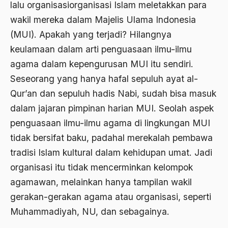
lalu organisasi­organisasi Islam meletakkan para
Agum Gumelar
wakil mereka dalam Majelis Ulama Indonesia
Agus Miftah
(MUI). Apakah yang terjadi? Hilangnya
Ahimsa
keulamaan dalam arti penguasaan ilmu-­ilmu
Ahli
agama dalam kepengurusan MUI itu sendiri.
Seseorang yang hanya hafal sepuluh ayat al-
ahli fikih
Qur’an dan sepuluh hadis Nabi, sudah bisa masuk
Ahli Ilmu Agama
dalam jajaran pimpinan harian MUI. Seolah aspek
Ahli waris
penguasaan ilmu-­ilmu agama di lingkungan MUI
tidak bersifat baku, padahal merekalah pembawa
ahlul sunnah wal jamaah
tradisi Islam kultural dalam kehidupan umat. Jadi
Ahlussunnah
organisasi itu tidak mencerminkan kelompok
Ahlussunnah Wal jamaah
agamawan, melainkan hanya tampilan wakil
gerakan-­gerakan agama atau organisasi, seperti
Ahmad Benbella
Muhammadiyah, NU, dan sebagainya.
Ahmad Daudy