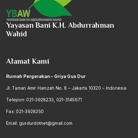
amerika latin
amerika serikat
Yayasan Bani K.H. Abdurrahman
Amien Rais
Wahid
Amin Iskandar
Amir
Alamat Kami
Amir Syakib Arsalan
Amirn Rais
Rumah Pergerakan – Griya Gus Dur
amrozi
Jl. Taman Amir Hamzah No. 8 – Jakarta 10320 – Indonesia
Anak ibrahim
Telepon: 021-3928233, 021-3145671
Anatomi
Fax: 021-3928250
Andi Mallarangeng
Email:
gusdurdotnet@gmail.com
Andre Gide