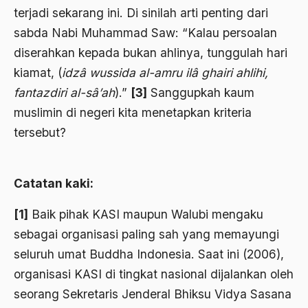
terjadi sekarang ini. Di sinilah arti penting dari
Aktivis Muda
sabda Nabi Muham­mad Saw: “Kalau persoalan
akulturasi
diserahkan kepada bukan ahlinya, tunggulah hari
kiamat, (
idzâ wussida al-amru ilâ ghairi ahlihi,
akulturasi budaya
fantazdiri al-sâ’ah
).”
[3]
Sanggupkah kaum
Al Asnawi
muslimin di negeri kita menetapkan kriteria
al qaeda
tersebut?
Al-Azhar
Al-Ghazali
Catatan kaki:
Al-Ikhwanu Al-Muslimun
[1]
Baik pihak KASI maupun Walubi mengaku
Al-Ikhwanul Muslimin
sebagai organisasi paling sah yang memayungi
seluruh umat Buddha Indonesia. Saat ini (2006),
al-Khalil Ibnu Ahmad al-Farahidi
organisasi KASI di tingkat nasional dijalankan oleh
Al-Maududi
seorang Sekretaris Jenderal Bhiksu Vidya Sasana