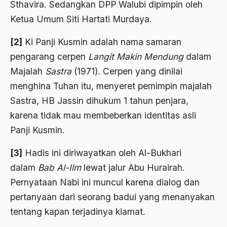
Al-qua'an dan Hadist
Sthavira. Sedangkan DPP Walubi dipimpin oleh
Ketua Umum Siti Hartati Murdaya.
al-quran
Alexander Solzhenitsyin
[2]
Ki Panji Kusmin adalah nama samaran
pengarang cerpen
Langit Makin Mendung
dalam
Ali Khomeini
Majalah
Sastra
(1971). Cerpen yang dinilai
Ali Murtopo
menghina Tuhan itu, menyeret pemimpin majalah
Ali Shariati
Sastra, HB Jassin dihukum 1 tahun penjara,
karena tidak mau membeberkan identitas asli
Ali Sidikin
Panji Kusmin.
Ali Syahbana
[3]
Hadis ini diriwayatkan oleh Al-­Bukhari
Aliran AHmadiyah
dalam
Bab Al-Ilm
lewat jalur Abu Hurairah.
Aliran Kepercayaan
Pernyataan Nabi ini muncul karena dialog dan
Alistair Cook
pertanyaan dari seorang badui yang menanyakan
tentang kapan terjadinya kiamat.
Allah