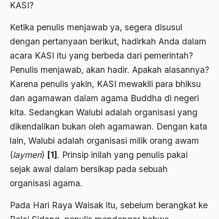
2000
KASI?
Abu Hanifah
1999
abu jihad
Ketika penulis menjawab ya, segera disusul
dengan pertanyaan berikut, hadirkah Anda dalam
1998
Abu Sangkan
acara KASI itu yang berbeda dari pemerintah?
1997
Abu Zayd
Penulis menjawab, akan hadir. Apakah alasannya?
1996
Aceh
Karena penulis yakin, KASI mewakili para bhiksu
1995
dan agamawan dalam agama Buddha di negeri
Ad-daulah
kita. Sedangkan Walubi adalah organisasi yang
1994
Adagium
dikendalikan bukan oleh agamawan. Dengan kata
1993
Adaptif Islam
lain, Walubi adalah organisasi milik orang awam
1992
(
laymen
)
[1]
. Prinsip inilah yang penulis pakai
adat
sejak awal dalam bersikap pada sebuah
1991
Adat dan Syari'at
organisasi agama.
1990
Adat Ngada
Pada Hari Raya Waisak itu, sebelum berangkat ke
1989
Adat Pra-Islam