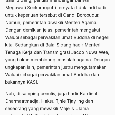
Balai Sidang, penulis mendengar bahwa
1988
Adat Siri
Megawati Soekarnoputri ternyata tidak jadi hadir
1987
untuk keperluan tersebut di Candi Borobudur.
Adi Sasono
Namun, pemerintah diwakili Menteri Agama.
1986
Adil dan Makmur
Dengan demikian jelas, pemerintah mengakui
1985
Adipati Unus
Walubi sebagai perwakilan umat Buddha di negeri
1984
kita. Sedangkan di Balai Sidang hadir Menteri
Administrasi Negara
Tenaga Kerja dan Transmigrasi Jacob Nuwa Wea,
1983
Adnan Buyung Nasution
yang bukan membidangi masalah agama. Dengan
1982
Adopsi
ungkapan lain, pemerintah justru mengutamakan
1981
Adu Pinalti
Walubi sebagai perwakilan umat Buddha dan
bukannya KASI.
1980
Advisors
1979
Nah, di samping penulis, juga hadir Kardinal
Aera-Europa
Dharmaatmadja, Haksu Tjhie Tjay Ing dan
1978
Afganistan
seseorang yang mewakili Majelis Ulama
1977
Afiliasi Kultural