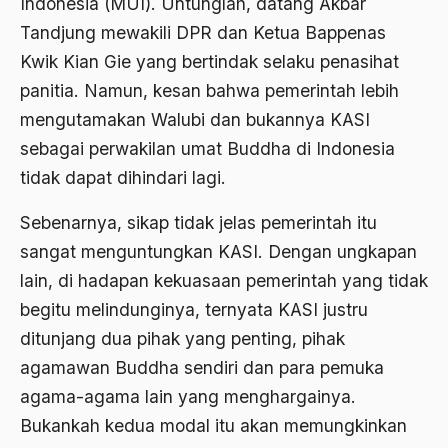
Indonesia (MUI). Untunglah, datang Akbar
1976
Afrika
Tandjung mewakili DPR dan Ketua Bappenas
Kwik Kian Gie yang bertindak selaku penasihat
1975
Afrika utara
panitia. Namun, kesan bahwa pemerintah lebih
1974
agama
mengutamakan Walubi dan bukannya KASI
1973
Agama & Negara
sebagai perwakilan umat Buddha di Indonesia
1972
tidak dapat dihindari lagi.
Agama Asli
1971
Agama Asli Indonesia
Sebenarnya, sikap tidak jelas pemerintah itu
sangat menguntungkan KASI. Dengan ungkapan
Agama dan Negara
lain, di hadapan kekuasaan pemerintah yang tidak
Agama dan negaraa
begitu melindunginya, ternyata KASI justru
Agama dan Pemerintah
ditunjang dua pihak yang penting, pihak
agamawan Buddha sendiri dan para pemuka
Agama dan Politik
agama-­agama lain yang menghargainya.
Agama dan Praktis
Bukankah kedua modal itu akan memungkinkan
Agama Demokrasi