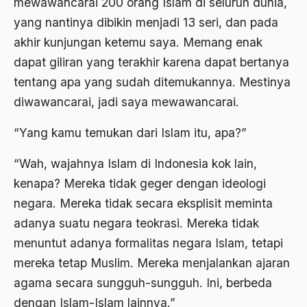
mewawancarai 200 orang Islam di seluruh dunia,
Ard
yang nantinya dibikin menjadi 13 seri, dan pada
akhir kunjungan ketemu saya. Memang enak
area studies
dapat giliran yang terakhir karena dapat bertanya
Argentina
tentang apa yang sudah ditemukannya. Mestinya
Ariel Saron
diwawancarai, jadi saya mewawancarai.
Ariel Sharon
“Yang kamu temukan dari Islam itu, apa?”
Ario Wowor
“Wah, wajahnya Islam di Indonesia kok lain,
Aristoteles
kenapa? Mereka tidak geger dengan ideologi
Arnold Y. Toynbeen
negara. Mereka tidak secara eksplisit meminta
adanya suatu negara teokrasi. Mereka tidak
Arogansi Birokrasi
menuntut adanya formalitas negara Islam, tetapi
Arrigo Sacchi
mereka tetap Muslim. Mereka menjalankan ajaran
Arswendo
agama secara sungguh-sungguh. Ini, berbeda
dengan Islam-Islam lainnya.”
Arswendo Atmowiloto