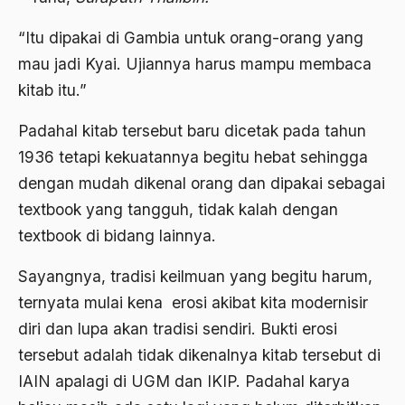
budaya Barat
“Itu dipakai di Gambia untuk orang-orang yang
Budaya baru
mau jadi Kyai. Ujiannya harus mampu membaca
budaya daerah
kitab itu.”
Budaya dan Pendidikan
Padahal kitab tersebut baru dicetak pada tahun
Budaya Indonesia
1936 tetapi kekuatannya begitu hebat sehingga
dengan mudah dikenal orang dan dipakai sebagai
budaya jawa
textbook yang tangguh, tidak kalah dengan
Budaya Kaum Santri
textbook di bidang lainnya.
Budaya Keraton
Sayangnya, tradisi keilmuan yang begitu harum,
Budaya Lama
ternyata mulai kena erosi akibat kita modernisir
Budaya Pesantren
diri dan lupa akan tradisi sendiri. Bukti erosi
tersebut adalah tidak dikenalnya kitab tersebut di
Budaya Politik
IAIN apalagi di UGM dan IKIP. Padahal karya
Budaya Usaha