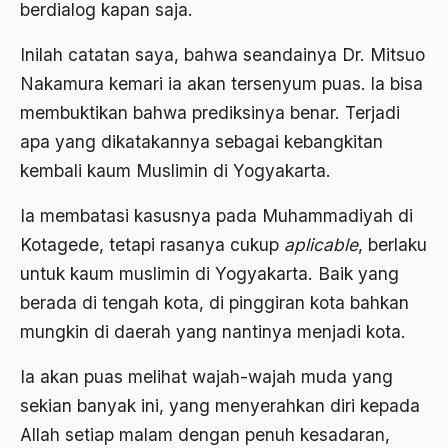
berdialog kapan saja.
Agum Gumelar
Inilah catatan saya, bahwa seandainya Dr. Mitsuo
Agus Miftah
Nakamura kemari ia akan tersenyum puas. la bisa
Ahimsa
membuktikan bahwa prediksinya benar. Terjadi
apa yang dikatakannya sebagai kebangkitan
Ahli
kembali kaum Muslimin di Yogyakarta.
ahli fikih
Ia membatasi kasusnya pada Muhammadiyah di
Ahli Ilmu Agama
Kotagede, tetapi rasanya cukup
aplicable
, berlaku
Ahli waris
untuk kaum muslimin di Yogyakarta. Baik yang
ahlul sunnah wal jamaah
berada di tengah kota, di pinggiran kota bahkan
mungkin di daerah yang nantinya menjadi kota.
Ahlussunnah
Ahlussunnah Wal jamaah
Ia akan puas melihat wajah-wajah muda yang
sekian banyak ini, yang menyerahkan diri kepada
Ahmad Benbella
Allah setiap malam dengan penuh kesadaran,
Ahmad Daudy