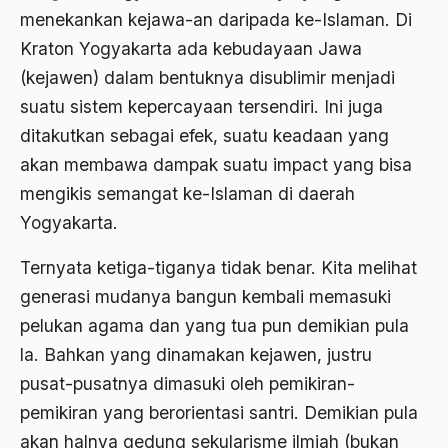
1977
Afiliasi Kultural
menekankan kejawa-an daripada ke-Islaman. Di
1976
Kraton Yogyakarta ada kebudayaan Jawa
Afrika
(kejawen) dalam bentuknya disublimir menjadi
1975
Afrika utara
suatu sistem kepercayaan tersendiri. Ini juga
1974
agama
ditakutkan sebagai efek, suatu keadaan yang
1973
akan membawa dampak suatu impact yang bisa
Agama & Negara
mengikis semangat ke-Islaman di daerah
1972
Agama Asli
Yogyakarta.
1971
Agama Asli Indonesia
Ternyata ketiga-tiganya tidak benar. Kita melihat
Agama dan Negara
generasi mudanya bangun kembali memasuki
Agama dan negaraa
pelukan agama dan yang tua pun demikian pula
la. Bahkan yang dinamakan kejawen, justru
Agama dan Pemerintah
pusat-pusatnya dimasuki oleh pemikiran-
Agama dan Politik
pemikiran yang berorientasi santri. Demikian pula
Agama dan Praktis
akan halnya gedung sekularisme ilmiah (bukan