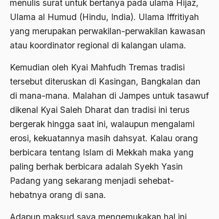
menulis surat untuk bertanya pada ulama Hijaz,
Bung karno
Ulama al Humud (Hindu, India). Ulama Iffritiyah
yang merupakan perwakilan-perwakilan kawasan
Bung Tomo
atau koordinator regional di kalangan ulama.
burdah
Kemudian oleh Kyai Mahfudh Tremas tradisi
Burhanudin
tersebut diteruskan di Kasingan, Bangkalan dan
Burung-Burung Manyar
di mana-mana. Malahan di Jampes untuk tasawuf
Buya Hamka
dikenal Kyai Saleh Dharat dan tradisi ini terus
bergerak hingga saat ini, walaupun mengalami
cak nur
erosi, kekuatannya masih dahsyat. Kalau orang
caleg
berbicara tentang Islam di Mekkah maka yang
Caligula
paling berhak berbicara adalah Syekh Yasin
Padang yang sekarang menjadi sehebat-
Calon Legislatif
hebatnya orang di sana.
Calon presiden
Adapun maksud saya mengemukakan hal ini