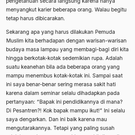
pengetahuan secara langsung karena hanya
Airport Noto Hadi Negoro
menyangkut karier beberapa orang. Walau begitu
Ajaran AGama
tetap harus dibicarakan.
Ajaran Agama Islam
Sekarang apa yang harus dilakukan Pemuda
Ajaran Islam
Muslim kita berhadapan dengan warisan-warisan
ajaran kemasyarakatan
budaya masa lampau yang membagi-bagi diri kita
hingga berkotak-kotak sedemikian rupa. Adalah
Ajengan SIngaparna
suatu keanehan bila ada beberapa orang yang
Akademi Betawi
mampu menembus kotak-kotak ini. Sampai saat
Akademi Jakarta
ini saya benar-benar sering merasa sakit hati
karena dalam seminar selalu dihadapkan pada
Akbar tanjung
pertanyaan: “Bapak ini pendidikannya di mana?
akhlak
Di Pesantren?! Kok bapak mampu ikut!” Ini selalu
Akhlaq
saya dengarkan. Dan ini baik karena mau
mengutarakannya. Tetapi yang paling susah
Akidah