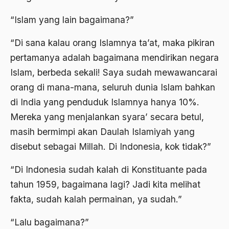
Arti Kepemimpinan
“Islam yang lain bagaimana?”
artikel gus dur
“Di sana kalau orang Islamnya ta’at, maka pikiran
asal-usul tradisi keilmuan pesantren
pertamanya adalah bagaimana mendirikan negara
Islam, berbeda sekali! Saya sudah mewawancarai
Asas Islam
orang di mana-mana, seluruh dunia Islam bahkan
Asas Keagamaan
di India yang penduduk Islamnya hanya 10%.
asas kebangsaan
Mereka yang menjalankan syara’ secara betul,
masih bermimpi akan Daulah Islamiyah yang
Asas Organisasi Islam
disebut sebagai Millah. Di Indonesia, kok tidak?”
Asas Pancasila
“Di Indonesia sudah kalah di Konstituante pada
Asas Permusyawaratan
tahun 1959, bagaimana lagi? Jadi kita melihat
Asas Pluralisme
fakta, sudah kalah permainan, ya sudah.”
Asas Tunggal
“Lalu bagaimana?”