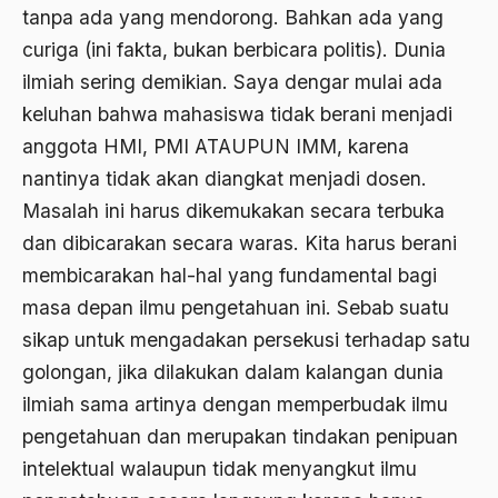
tanpa ada yang mendorong. Bahkan ada yang
Ahmad Dhani
curiga (ini fakta, bukan berbicara politis). Dunia
ilmiah sering demikian. Saya dengar mulai ada
Ahmad Hasan Rurbi
keluhan bahwa mahasiswa tidak berani menjadi
Ahmad Khomeini
anggota HMI, PMI ATAUPUN IMM, karena
Ahmad Syafi’i Ma’arif
nantinya tidak akan diangkat menjadi dosen.
Masalah ini harus dikemukakan secara terbuka
Ahmad Tirtisudiro
dan dibicarakan secara waras. Kita harus berani
ahmad wahib
membicarakan hal-hal yang fundamental bagi
Ahmad Wahid
masa depan ilmu pengetahuan ini. Sebab suatu
Ahmadiyah
sikap untuk mengadakan persekusi terhadap satu
golongan, jika dilakukan dalam kalangan dunia
AIDS
ilmiah sama artinya dengan memperbudak ilmu
Airport
pengetahuan dan merupakan tindakan penipuan
Airport Changi
intelektual walaupun tidak menyangkut ilmu