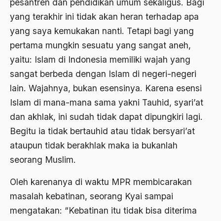
Amerika
pesantren dan pendidikan umum sekaligus. Bagi
yang terakhir ini tidak akan heran terhadap apa
amerika latin
yang saya kemukakan nanti. Tetapi bagi yang
amerika serikat
pertama mungkin sesuatu yang sangat aneh,
Amien Rais
yaitu: Islam di Indonesia memiliki wajah yang
sangat berbeda dengan Islam di negeri-negeri
Amin Iskandar
lain. Wajahnya, bukan esensinya. Karena esensi
Amir
Islam di mana-mana sama yakni Tauhid, syari’at
Amir Syakib Arsalan
dan akhlak, ini sudah tidak dapat dipungkiri lagi.
Begitu ia tidak bertauhid atau tidak bersyari’at
Amirn Rais
ataupun tidak berakhlak maka ia bukanlah
amrozi
seorang Muslim.
Anak ibrahim
Oleh karenanya di waktu MPR membicarakan
Anatomi
masalah kebatinan, seorang Kyai sampai
Andi Mallarangeng
mengatakan: “Kebatinan itu tidak bisa diterima