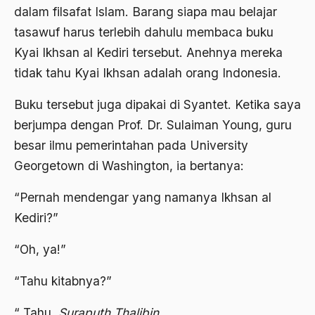
bom borobudur
dalam filsafat Islam. Barang siapa mau belajar
tasawuf harus terlebih dahulu membaca buku
bom irak
Kyai Ikhsan al Kediri tersebut. Anehnya mereka
BPKK
tidak tahu Kyai Ikhsan adalah orang Indonesia.
BPR
Buku tersebut juga dipakai di Syantet. Ketika saya
brawijaya
berjumpa dengan Prof. Dr. Sulaiman Young, guru
Brawijaya V
besar ilmu pemerintahan pada University
Georgetown di Washington, ia bertanya:
Brazil
Brigjen K
“Pernah mendengar yang namanya Ikhsan al
Kediri?”
Budak Sosiologis
budaya
“Oh, ya!”
Budaya Altenatif
“Tahu kitabnya?”
Budaya bangsa
“ Tahu,
Suraputh Thalibin.