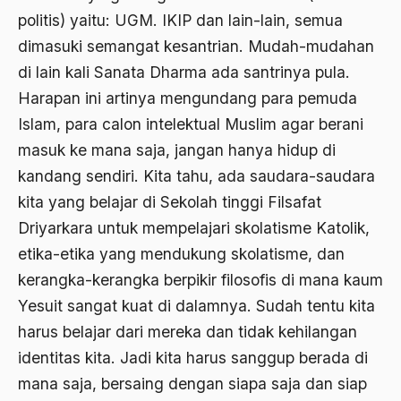
politis) yaitu: UGM. IKIP dan lain-lain, semua
Agama Demokrasi
dimasuki semangat kesantrian. Mudah-mudahan
Agama di Asia
di lain kali Sanata Dharma ada santrinya pula.
agama elitis
Harapan ini artinya mengundang para pemuda
Agama Hukum
Islam, para calon intelektual Muslim agar berani
masuk ke mana saja, jangan hanya hidup di
Agama Inovasi
kandang sendiri. Kita tahu, ada saudara-saudara
Agama Islam
kita yang belajar di Sekolah tinggi Filsafat
agama populer
Driyarkara untuk mempelajari skolatisme Katolik,
etika-etika yang mendukung skolatisme, dan
Agama Terang
kerangka-kerangka berpikir filosofis di mana kaum
Agamawan
Yesuit sangat kuat di dalamnya. Sudah tentu kita
Agenda Nasional
harus belajar dari mereka dan tidak kehilangan
identitas kita. Jadi kita harus sanggup berada di
Agraria
mana saja, bersaing dengan siapa saja dan siap
agraris