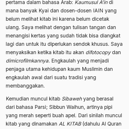
pertama dalam bahasa Arab:
Kaumusul A’in
di
Belgia
mana banyak Kyai dan dosen-dosen IAIN yang
Ben Anderson
belum melihat kitab ini karena belum dicetak
Benazir Bhutto
ulang. Saya melihat dengan tulisan tangan dan
menangisi kertas yang sudah tidak bisa diangkat
bencana alam
lagi dan untuk itu diperlukan sendok khusus. Saya
benny moerdani
menyaksikan ketika kitab itu akan
difotocopy
dan
Benturan Antar Budaya
dimicrofilmkannya.
Engkaulah yang menjadi
penjaga utama kehidupan kaum Muslimin dan
Beragama Secara Inklusif
engkaulah awal dari suatu tradisi yang
Berdzikir
membanggakan.
Berita
Kemudian muncul kitab
Sibaweh
yang berasal
bersabar
dari bahasa Parsi; Sibbun Waihun, artinya pipi
Bersyukur
yang merah seperti buah apel. Dari sinilah muncul
kitab yang dinamakan
AL KITAB
(dahulu Al Quran
Betawi