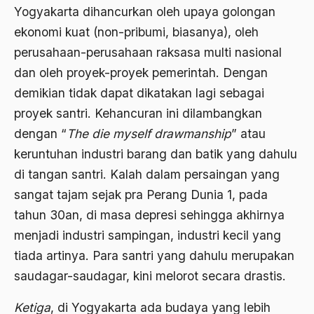
Adat Pra-Islam
Yogyakarta dihancurkan oleh upaya golongan
1988
Adat Siri
ekonomi kuat (non-pribumi, biasanya), oleh
perusahaan-perusahaan raksasa multi nasional
1987
Adi Sasono
dan oleh proyek-proyek pemerintah. Dengan
1986
Adil dan Makmur
demikian tidak dapat dikatakan lagi sebagai
1985
Adipati Unus
proyek santri. Kehancuran ini dilambangkan
1984
dengan “
The die myself drawmanship
” atau
Administrasi Negara
keruntuhan industri barang dan batik yang dahulu
1983
Adnan Buyung Nasution
di tangan santri. Kalah dalam persaingan yang
1982
Adopsi
sangat tajam sejak pra Perang Dunia 1, pada
1981
tahun 30an, di masa depresi sehingga akhirnya
Adu Pinalti
menjadi industri sampingan, industri kecil yang
1980
Advisors
tiada artinya. Para santri yang dahulu merupakan
1979
Aera-Europa
saudagar-saudagar, kini melorot secara drastis.
1978
Afganistan
Ketiga
, di Yogyakarta ada budaya yang lebih