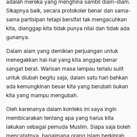
adalah mereka yang menghina sambil diam-diam.
Aktivis
Sikapnya baik, secara protokoler benar dan sama-
Aktivis Muda
sama partisipan tetapi bersifat tak mengacuhkan
kita, dianggap kita tidak punya nilai dan tidak ada
akulturasi
gunanya.
akulturasi budaya
Dalam alam yang demikian perjuangan untuk
Al Asnawi
menegakkan hal-hal yang kita anggap benar
al qaeda
sangat berat. Warisan masa lampau terlalu sulit
Al-Azhar
untuk diubah begitu saja, dalam satu hari bahkan
ada kemungkinan besar kita yang berubah bukan
Al-Ghazali
kita yang mampu mengubah.
Al-Ikhwanu Al-Muslimun
Oleh karenanya dalam konteks ini saya ingin
Al-Ikhwanul Muslimin
membicarakan tentang apa yang harus kita
al-Khalil Ibnu Ahmad al-Farahidi
lakukan sebagai pemuda Muslim. Siapa saja boleh
Al-Maududi
mencatatnya, bagaimana orang Islam berkiprah,