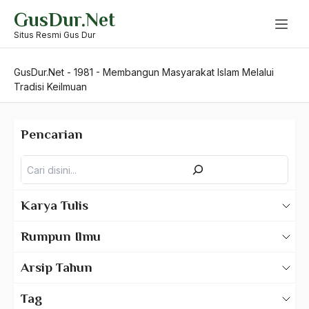
Skip
GusDur.Net
to
content
Situs Resmi Gus Dur
GusDur.Net
-
1981
-
Membangun Masyarakat Islam Melalui
Tradisi Keilmuan
Pencarian
Pencarian
Karya Tulis
Karya Tulis Gus Dur
Rumpun Ilmu
Karya Tulis Tentang Gus Dur
500 – Ilmu Bahasa
Arsip Tahun
530 – Ilmu Bahasa Asing
2025
Tag