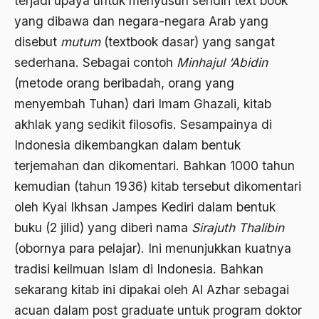
terjadi upaya untuk menyusun sendiri text book
yang dibawa dan negara-negara Arab yang
Birokratis
disebut
mutum
(textbook dasar) yang sangat
birokratisasi
sederhana. Sebagai contoh
Minhajul ‘Abidin
Bis Kota
(metode orang beribadah, orang yang
menyembah Tuhan) dari Imam Ghazali, kitab
bis PPD
akhlak yang sedikit filosofis. Sesampainya di
bisri syansuri
Indonesia dikembangkan dalam bentuk
BJ. Habibie
terjemahan dan dikomentari. Bahkan 1000 tahun
kemudian (tahun 1936) kitab tersebut dikomentari
BLBI
oleh Kyai Ikhsan Jampes Kediri dalam bentuk
Blitzkrieg
buku (2 jilid) yang diberi nama
Sirajuth Thalibin
Bobot Sangkaan
(obornya para pelajar). Ini menunjukkan kuatnya
tradisi keilmuan Islam di Indonesia. Bahkan
Bom
sekarang kitab ini dipakai oleh Al Azhar sebagai
bom bali
acuan dalam post graduate untuk program doktor