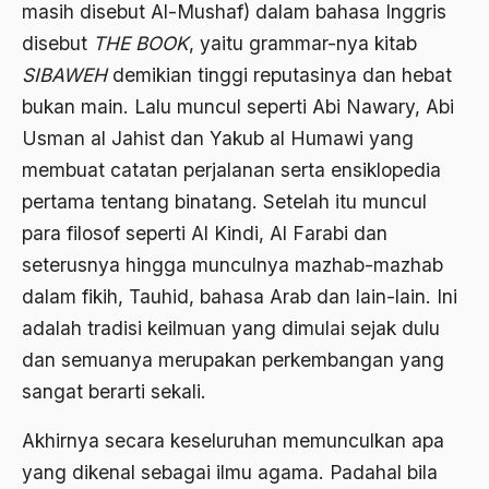
masih disebut Al-Mushaf) dalam bahasa Inggris
BHairawa
disebut
THE BOOK
, yaitu grammar-nya kitab
Bhairawan
SIBAWEH
demikian tinggi reputasinya dan hebat
bukan main. Lalu muncul seperti Abi Nawary, Abi
Bharatiya Janatha Party
Usman al Jahist dan Yakub al Humawi yang
Bhineka Tunggal Ika
membuat catatan perjalanan serta ensiklopedia
Bhinneka Tunggal Ika
pertama tentang binatang. Setelah itu muncul
biaya
para filosof seperti Al Kindi, Al Farabi dan
seterusnya hingga munculnya mazhab-mazhab
Bid'ah Phoby
dalam fikih, Tauhid, bahasa Arab dan lain-lain. Ini
Bidan NU
adalah tradisi keilmuan yang dimulai sejak dulu
Bidang Budaya dan Sastra
dan semuanya merupakan perkembangan yang
sangat berarti sekali.
Bidang Kebudayaan
Bidang Niaga
Akhirnya secara keseluruhan memunculkan apa
yang dikenal sebagai ilmu agama. Padahal bila
Bidang Produksi