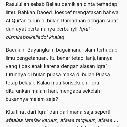
Rasulullah sebab Beliau demikian cinta terhadap
Banjar
ilmu. Bahkan Daoed Joesoef mengatakan bahwa:
Al Qur’an turun di bulan Ramadhan dengan surat
bank
dan ayat pertamanya berbunyi:
Iqra’
Bank Central Amerika
bismirabbikalladzi khalaq
Bank Mualat Indonesia
Bacalah! Bayangkan, bagaimana Islam terhadap
Bank Perkeditan rakyat
ilmu pengetahuan. Itu benar tetapi lanjutannya
Bank Summa
yang tidak enak karena dengan alasan Iqra’
turunnya di bulan puasa maka di bulan Puasa
bank syariah
tetap belajar. Kalau mau konsekuen. Iqra’
Banser
diturunkan malam hari, mengapa sekolah
Banten
bukannya malam saja?
Banyuwangi
Kita lihat dari Iqra’ dan dari mana saja seperti
Bapak Koperasi
afaalaa tatafak karuun, afalaa ta’qiluun, afalaa….