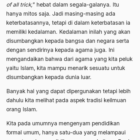
of all trick,
” hebat dalam segala-galanya. Itu
ALmanak
hanya mitos saja. Jadi masing-masing ada
Alternatif Moral
keterbatasannya, tetapi di dalam keterbatasan ia
memiliki kedalaman. Kedalaman inilah yang akan
Alternatif Nilai
disumbangkan kepada bangsa dan negara serta
Alternatif Politis
dengan sendirinya kepada agama juga. Ini
Alumni Sayid Al-Maliki
mengandaikan bahwa dari agama yang kita peluk
yaitu Islam, kita mampu menarik sesuatu untuk
Alvin W. Gouldner
disumbangkan kepada dunia luar.
Amangkurat
Banyak hal yang dapat dipergunakan tetapi lebih
Amar Ma'ruf Nahi Munkar
dahulu kita melihat pada aspek tradisi keilmuan
ambisi politik
orang Islam.
Ambivalen
Kita pada umumnya mengenyam pendidikan
ambon
formal umum, hanya satu-dua yang melampaui