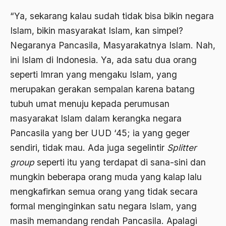
asean
“Ya, sekarang kalau sudah tidak bisa bikin negara
Asghar Ali Engineer
Islam, bikin masyarakat Islam, kan simpel?
Ashram Ghandi
Negaranya Pancasila, Masyarakatnya Islam. Nah,
ini Islam di Indonesia. Ya, ada satu dua orang
Asia
seperti Imran yang mengaku Islam, yang
Asia Tenggara
merupakan gerakan sempalan karena batang
Asimilasi
tubuh umat menuju kepada perumusan
Askar
masyarakat Islam dalam kerangka negara
Pancasila yang ber UUD ‘45; ia yang geger
Asosiasi
sendiri, tidak mau. Ada juga segelintir
Splitter
Aspek Etika
group
seperti itu yang terdapat di sana-sini dan
Aspek Politis
mungkin beberapa orang muda yang kalap lalu
mengkafirkan semua orang yang tidak secara
Aspek religius Agama
formal menginginkan satu negara Islam, yang
Aspek Teknis
masih memandang rendah Pancasila. Apalagi