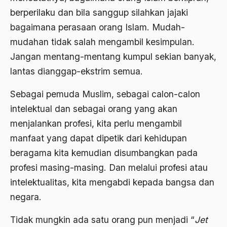
berperilaku dan bila sanggup silahkan jajaki
Al-qua'an dan Hadist
bagaimana perasaan orang Islam. Mudah-
al-quran
mudahan tidak salah mengambil kesimpulan.
Alexander Solzhenitsyin
Jangan mentang-mentang kumpul sekian banyak,
Ali Khomeini
lantas dianggap-ekstrim semua.
Ali Murtopo
Sebagai pemuda Muslim, sebagai calon-calon
intelektual dan sebagai orang yang akan
Ali Shariati
menjalankan profesi, kita perlu mengambil
Ali Sidikin
manfaat yang dapat dipetik dari kehidupan
Ali Syahbana
beragama kita kemudian disumbangkan pada
Aliran AHmadiyah
profesi masing-masing. Dan melalui profesi atau
intelektualitas, kita mengabdi kepada bangsa dan
Aliran Kepercayaan
negara.
Alistair Cook
Tidak mungkin ada satu orang pun menjadi “
Jet
Allah