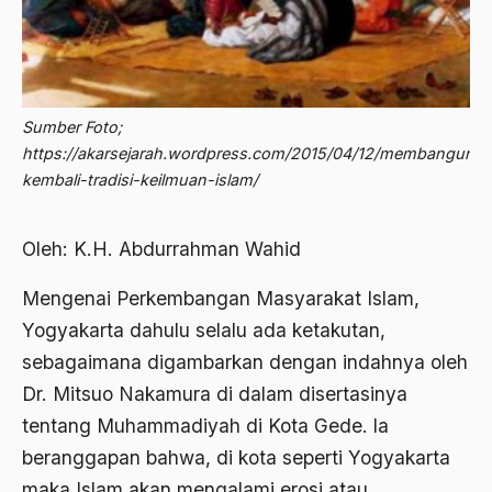
2012
Abdi Masyarakat
2011
abdul wahid hasyim
2010
Abdullah Badawi
Sumber Foto;
2009
https://akarsejarah.wordpress.com/2015/04/12/membangun-
Abdullah Sungkar
kembali-tradisi-keilmuan-islam/
2008
Abdullah Syafi'i
2007
Abdurrahman Addakhil
Oleh: K.H. Abdurrahman Wahid
2006
abdurrahman wahid
Mengenai Perkembangan Masyarakat Islam,
2005
Abolisi
Yogyakarta dahulu selalu ada ketakutan,
2004
sebagaimana digambarkan dengan indahnya oleh
Aboulhasan Bani Sadr
Dr. Mitsuo Nakamura di dalam disertasinya
2003
abri
tentang Muhammadiyah di Kota Gede. la
2002
Abu AMrin Ibnu Alla'
beranggapan bahwa, di kota seperti Yogyakarta
2001
maka Islam akan mengalami erosi atau
Abu Bakar Ba’asyir