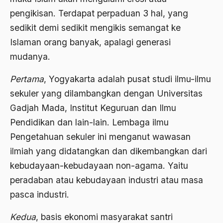
pengikisan. Terdapat perpaduan 3 hal, yang
2000
Abu Hanifah
sedikit demi sedikit mengikis semangat ke
1999
abu jihad
Islaman orang banyak, apalagi generasi
1998
Abu Sangkan
mudanya.
1997
Abu Zayd
Pertama
, Yogyakarta adalah pusat studi ilmu-ilmu
1996
sekuler yang dilambangkan dengan Universitas
Aceh
Gadjah Mada, Institut Keguruan dan Ilmu
1995
Ad-daulah
Pendidikan dan lain-lain. Lembaga ilmu
1994
Adagium
Pengetahuan sekuler ini menganut wawasan
1993
Adaptif Islam
ilmiah yang didatangkan dan dikembangkan dari
kebudayaan-kebudayaan non-agama. Yaitu
1992
adat
peradaban atau kebudayaan industri atau masa
1991
Adat dan Syari'at
pasca industri.
1990
Adat Ngada
Kedua
, basis ekonomi masyarakat santri
1989