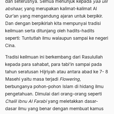
dan seterusnya. Semua menunjuk kepada
yaa ulil
Barathiya Janata Party
abshaar,
yang merupakan kalimat-kalimat Al
BArisan Nasional
Qur’an yang mengandung ajaran untuk berpikir.
Barroness Cox
Dan dengan berpikirlah kita mempunyai tradisi
keilmuan serta ditunjang oleh hadits-hadits
Batak
seperti: Tuntutlah ilmu walaupun sampai ke negeri
Batavia
Cina.
BBC
Tradisi keilmuan ini berkembang dari Rasulullah
BBM
kepada para sahabat, para tabi’in sampai pada
Beethoven
tahun seratusan Hijriyah atau antara abad ke 7- 8
Masehi yaitu masa terjadi
Flowering,
Begin
berbunganya pohon-pohon Islam di hidang ilmu
Beijing
pengetahuan. Dimulai dari orang-orang seperti
Belanakan
Chalil Ibnu Al Farabi
yang meletakkan dasar-
belanda
dasar ilmu yang benar dengan membuat kamus