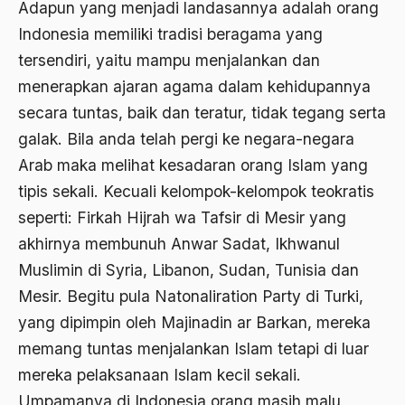
Adapun yang menjadi landasannya adalah orang
bacaan mulia
Indonesia memiliki tradisi beragama yang
Badan Usaha
tersendiri, yaitu mampu menjalankan dan
menerapkan ajaran agama dalam kehidupannya
Bagus Hadikusumo
secara tuntas, baik dan teratur, tidak tegang serta
Baha'i
galak. Bila anda telah pergi ke negara-negara
baharuddin Aritonang
Arab maka melihat kesadaran orang Islam yang
Bahasa Indonesia
tipis sekali. Kecuali kelompok-kelompok teokratis
seperti: Firkah Hijrah wa Tafsir di Mesir yang
Bahasa Internasional
akhirnya membunuh Anwar Sadat, Ikhwanul
Bahasa melayu
Muslimin di Syria, Libanon, Sudan, Tunisia dan
Bahasa Nasional
Mesir. Begitu pula Natonaliration Party di Turki,
yang dipimpin oleh Majinadin ar Barkan, mereka
Bahsul Masail
memang tuntas menjalankan Islam tetapi di luar
Baku Bae
mereka pelaksanaan Islam kecil sekali.
bali
Umpamanya di Indonesia orang masih malu