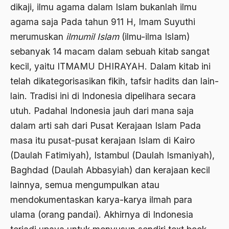
dikaji, ilmu agama dalam Islam bukanlah ilmu
Bidang Sejarah
agama saja Pada tahun 911 H, Imam Suyuthi
Bill Clinton
merumuskan
ilmumil Islam
(ilmu-ilma Islam)
sebanyak 14 macam dalam sebuah kitab sangat
Bio-mass
kecil, yaitu ITMAMU DHIRAYAH. Dalam kitab ini
Biografi
telah dikategorisasikan fikih, tafsir hadits dan lain-
Biografi Kiai Bisri Syansuri
lain. Tradisi ini di Indonesia dipelihara secara
utuh. Padahal Indonesia jauh dari mana saja
birokrasi
dalam arti sah dari Pusat Kerajaan Islam Pada
Birokrasi Agama
masa itu pusat-pusat kerajaan Islam di Kairo
Birokrasi Pemerintah
(Daulah Fatimiyah), Istambul (Daulah Ismaniyah),
Baghdad (Daulah Abbasyiah) dan kerajaan kecil
Birokrasi Politik
lainnya, semua mengumpulkan atau
Birokrasi Sosialis
mendokumentaskan karya-karya ilmah para
Birokrat
ulama (orang pandai). Akhirnya di Indonesia
Birokrat Islam