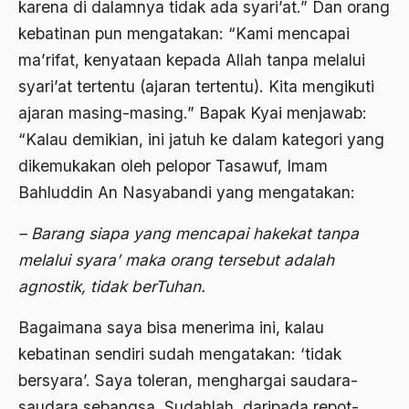
karena di dalamnya tidak ada syari’at.” Dan orang
Andre Gide
kebatinan pun mengatakan: “Kami mencapai
Angkatan Laut AS
ma’rifat, kenyataan kepada Allah tanpa melalui
Ansor
syari’at tertentu (ajaran tertentu). Kita mengikuti
ajaran masing-masing.” Bapak Kyai menjawab:
Antara Keyakinan dan Keuletan
“Kalau demikian, ini jatuh ke dalam kategori yang
Antarumat Beragama
dikemukakan oleh pelopor Tasawuf, Imam
Anti Kekerasan
Bahluddin An Nasyabandi yang mengatakan:
Anti Klimak
– Barang siapa yang mencapai hakekat tanpa
Anti-Kekerasan
melalui syara’ maka orang tersebut adalah
agnostik, tidak berTuhan.
António de Oliveira Salazar
Antonio Gramsci
Bagaimana saya bisa menerima ini, kalau
kebatinan sendiri sudah mengatakan: ‘tidak
Antony Van Leeuwenhoek
bersyara’. Saya toleran, menghargai saudara-
antropologi
saudara sebangsa. Sudahlah, daripada repot-