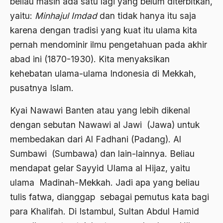
beliau masih ada satu lagi yang belum diterbitkan,
Budayawan
yaitu:
Minhajul Imdad
dan tidak hanya itu saja
karena dengan tradisi yang kuat itu ulama kita
Budd Schulberg
pernah mendominir ilmu pengetahuan pada akhir
buddha
abad ini (1870-1930). Kita menyaksikan
Budha
kehebatan ulama-ulama Indonesia di Mekkah,
pusatnya Islam.
Budu dan Rasa
Bugis
Kyai Nawawi Banten atau yang lebih dikenal
dengan sebutan Nawawi al Jawi (Jawa) untuk
Buku "1492"
membedakan dari Al Fadhani (Padang). Al
Buku P4
Sumbawi (Sumbawa) dan lain-lainnya. Beliau
Buku Primadosa
mendapat gelar Sayyid Ulama al Hijaz, yaitu
ulama Madinah-Mekkah. Jadi apa yang beliau
Bulgaria
tulis fatwa, dianggap sebagai pemutus kata bagi
BUMN
para Khalifah. Di Istambul, Sultan Abdul Hamid
Bung Hatta