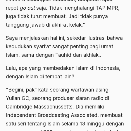
antroposentrisme
repot
go out
saja. Tidak menghalangi TAP MPR,
juga tidak turut membuat. Jadi tidak punya
Anwar Ibrahim
tanggung jawab di akhirat kelak.”
Anwar Sadat
Saya menjelaskan hal ini, sekedar ilustrasi bahwa
apa yang kau cari palupi
kedudukan syari’at sangat penting bagi umat
Aparat Keamanan
Islam, sama dengan Tauhid dan akhlak..
APEC
Lalu, apa yang membedakan Islam di Indonesia,
Apel Akbar NU
dengan Islam di tempat lain?
APRI
“Begini, pak” kata seorang wartawan asing.
Ar-Raniry
Yulian GC, seorang produser siaran radio di
arab
Cambridge Massachussetts. Dia memiliki
Independent Broadcasting Associated, membuat
arabisasi
satu seri tentang Islam selama 13 minggu dengan
arafat