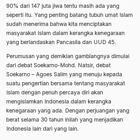
Aspirasi Politik
90% dari 147 juta jiwa tentu masih ada yang
seperti itu. Yang penting batang tubuh umat Islam
asrul sani
sudah menerima bahwa kita menciptakan
Aswad Mahasin
masyarakat Islam dalam kerangka kenegaraan
ASWAJA
yang berlandaskan Pancasila dan UUD 45.
Asyura 1414
Perumusan yang demikian gamblangnya dimulai
Atheisme
dari debat Soekarno-Mohd. Natsir, debat
Soekarno – Agoes Salim yang menuju kepada
Aturan Hukum
suatu pengertian bersama tentang masyarakat
Australia
Islam dengan penuh percaya diri akan
Austro Melanesia
mengislamkan Indonesia dalam kerangka
kenegaraan yang ada. Dengan perjuangan yang
Ayat Al-Quran
berat selama 30 tahun inilah yang menjadikan
Ayatullah Zanjani
Indonesia lain dari yang lain.
Azyumardi Azra