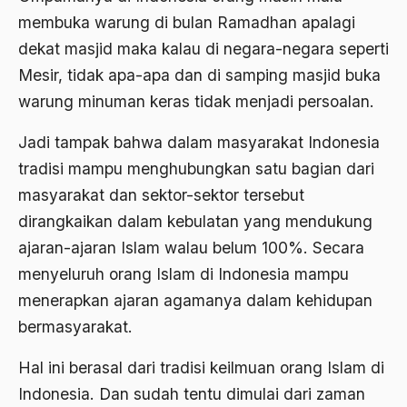
membuka warung di bulan Ramadhan apalagi
Bambang Pranomo
dekat masjid maka kalau di negara-negara seperti
Bangladesh
Mesir, tidak apa-apa dan di samping masjid buka
bangsa
warung minuman keras tidak menjadi persoalan.
bangsa arab
Jadi tampak bahwa dalam masyarakat Indonesia
Bangsa Berdaulat
tradisi mampu menghubungkan satu bagian dari
masyarakat dan sektor-sektor tersebut
Bangsa dan Negara
dirangkaikan dalam kebulatan yang mendukung
Bangsa Indonesia
ajaran-ajaran Islam walau belum 100%. Secara
Bangsa Jawa
menyeluruh orang Islam di Indonesia mampu
menerapkan ajaran agamanya dalam kehidupan
Bangsa Sunda
bermasyarakat.
Bangsa Tenggang Rasa
Hal ini berasal dari tradisi keilmuan orang Islam di
Bangsawan
Indonesia. Dan sudah tentu dimulai dari zaman
Bani Sadr