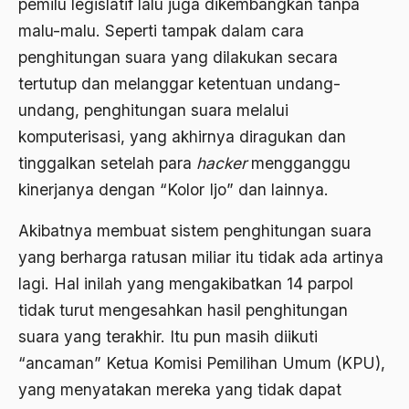
Al-qua'an dan Hadist
pemilu legislatif lalu juga dikembangkan tanpa
malu-malu. Seperti tampak dalam cara
al-quran
penghitungan suara yang dilakukan secara
Alexander Solzhenitsyin
tertutup dan melanggar ketentuan undang-
Ali Khomeini
undang, penghitungan suara melalui
komputerisasi, yang akhirnya diragukan dan
Ali Murtopo
tinggalkan setelah para
hacker
mengganggu
Ali Shariati
kinerjanya dengan “Kolor Ijo” dan lainnya.
Ali Sidikin
Akibatnya membuat sistem penghitungan suara
Ali Syahbana
yang berharga ratusan miliar itu tidak ada artinya
Aliran AHmadiyah
lagi. Hal inilah yang mengakibatkan 14 parpol
tidak turut mengesahkan hasil penghitungan
Aliran Kepercayaan
suara yang terakhir. Itu pun masih diikuti
Alistair Cook
“ancaman” Ketua Komisi Pemilihan Umum (KPU),
Allah
yang menyatakan mereka yang tidak dapat