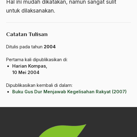
Hal ini mudah dikatakan, namun sangat sulit
Arti Kepemimpinan
untuk dilaksanakan.
artikel gus dur
asal-usul tradisi keilmuan pesantren
Catatan Tulisan
Asas Islam
Ditulis pada tahun
2004
Asas Keagamaan
Pertama kali dipublikasikan di:
asas kebangsaan
Harian Kompas,
10 Mei 2004
Asas Organisasi Islam
Asas Pancasila
Dipublikasikan kembali di dalam:
Buku Gus Dur Menjawab Kegelisahan Rakyat (2007)
Asas Permusyawaratan
Asas Pluralisme
Asas Tunggal
asean