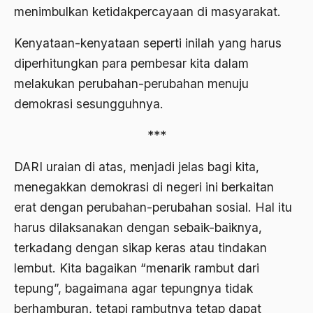
menimbulkan ketidakpercayaan di masyarakat.
Angkatan Laut AS
Kenyataan-kenyataan seperti inilah yang harus
Ansor
diperhitungkan para pembesar kita dalam
Antara Keyakinan dan Keuletan
melakukan perubahan-perubahan menuju
Antarumat Beragama
demokrasi sesungguhnya.
Anti Kekerasan
***
Anti Klimak
DARI uraian di atas, menjadi jelas bagi kita,
Anti-Kekerasan
menegakkan demokrasi di negeri ini berkaitan
António de Oliveira Salazar
erat dengan perubahan-perubahan sosial. Hal itu
harus dilaksanakan dengan sebaik-baiknya,
Antonio Gramsci
terkadang dengan sikap keras atau tindakan
Antony Van Leeuwenhoek
lembut. Kita bagaikan “menarik rambut dari
antropologi
tepung”, bagaimana agar tepungnya tidak
berhamburan, tetapi rambutnya tetap dapat
antroposentrisme