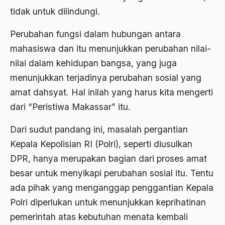
tidak untuk dilindungi.
1976
Afrika
1975
Perubahan fungsi dalam hubungan antara
Afrika utara
mahasiswa dan itu menunjukkan perubahan nilai-
1974
agama
nilai dalam kehidupan bangsa, yang juga
1973
Agama & Negara
menunjukkan terjadinya perubahan sosial yang
1972
amat dahsyat. Hal inilah yang harus kita mengerti
Agama Asli
dari “Peristiwa Makassar” itu.
1971
Agama Asli Indonesia
Dari sudut pandang ini, masalah pergantian
Agama dan Negara
Kepala Kepolisian RI (Polri), seperti diusulkan
Agama dan negaraa
DPR, hanya merupakan bagian dari proses amat
Agama dan Pemerintah
besar untuk menyikapi perubahan sosial itu. Tentu
ada pihak yang menganggap penggantian Kepala
Agama dan Politik
Polri diperlukan untuk menunjukkan keprihatinan
Agama dan Praktis
pemerintah atas kebutuhan menata kembali
Agama Demokrasi