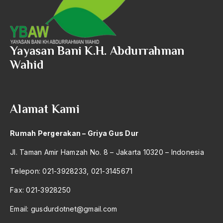
Asghar Ali Engineer
Ashram Ghandi
Asia
Yayasan Bani K.H. Abdurrahman
Wahid
Asia Tenggara
Asimilasi
Askar
Alamat Kami
Asosiasi
Rumah Pergerakan – Griya Gus Dur
Aspek Etika
Jl. Taman Amir Hamzah No. 8 – Jakarta 10320 – Indonesia
Aspek Politis
Telepon: 021-3928233, 021-3145671
Aspek religius Agama
Fax: 021-3928250
Aspek Teknis
Email:
gusdurdotnet@gmail.com
Aspirasi Politik