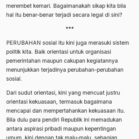
Ahmad Dhani
merembet kemari. Bagaimanakah sikap kita bila
hal itu benar-benar terjadi secara legal di sini?
Ahmad Hasan Rurbi
***
Ahmad Khomeini
Ahmad Syafi’i Ma’arif
PERUBAHAN sosial itu kini juga merasuki sistem
politik kita. Baik orientasi untuk organisasi
Ahmad Tirtisudiro
pemerintahan maupun cakupan kegiatannya
ahmad wahib
menunjukkan terjadinya perubahan-perubahan
Ahmad Wahid
sosial.
Ahmadiyah
Dari sudut orientasi, kini yang mencuat justru
AIDS
orientasi kekuasaan, termasuk bagaimana
mencapai dan mempertahankan kekuasaan itu.
Airport
Bila dulu para pendiri Republik ini memadukan
Airport Changi
antara aspirasi pribadi maupun kepentingan
Airport Noto Hadi Negoro
umum, kini dengan tak malu-malu, sebagian