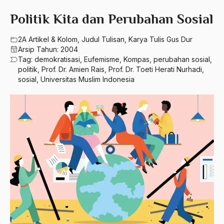
580 – Ilmu Sosial Humaniora
2023
Politik Kita dan Perubahan Sosial
A. Mukti Ali
630 – Agama Dan Filsafat
2022
A. Mustofa Bisri
2A Artikel & Kolom
,
Judul Tulisan
,
Karya Tulis Gus Dur
660 – Ilmu Seni, Desain dan Media
Arsip Tahun:
2004
2021
A. Yani
Tag:
demokratisasi
,
Eufemisme
,
Kompas
,
perubahan sosial
,
710 – Ilmu Pendidikan
politik
,
Prof. Dr. Amien Rais
,
Prof. Dr. Toeti Herati Nurhadi
,
2020
A.A. Baramudi
sosial
,
Universitas Muslim Indonesia
900 – Rumpun Ilmu Lainnya
2019
A.A. Navis
2018
A.H Nasution
2017
A.S
2016
Aal Usul Teroris
2015
Abad 21
2014
Abad Modern
2013
Abd. Moqsith Ghazali
2012