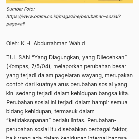
Abdi Masyarakat
Sumber Foto:
2011
abdul wahid hasyim
https://www.orami.co.id/magazine/perubahan-sosial?
2010
page=all
Abdullah Badawi
2009
Abdullah Sungkar
Oleh: K.H. Abdurrahman Wahid
2008
Abdullah Syafi'i
TULISAN “Yang Diagungkan, yang Dilecehkan”
2007
Abdurrahman Addakhil
(Kompas, 7/5/04), melaporkan perubahan besar
2006
abdurrahman wahid
yang terjadi dalam pagelaran wayang, merupakan
2005
contoh dari kuatnya arus perubahan sosial yang
Abolisi
kini sedang terjadi dalam kehidupan bangsa kita.
2004
Aboulhasan Bani Sadr
Perubahan sosial ini terjadi dalam hampir semua
2003
abri
bidang kehidupan, termasuk dalam
2002
“ketidaksopanan” berlalu lintas. Perubahan-
Abu AMrin Ibnu Alla'
perubahan sosial itu disebabkan berbagai faktor,
2001
Abu Bakar Ba’asyir
baik yang ada dalam kehidupan internal bangsa