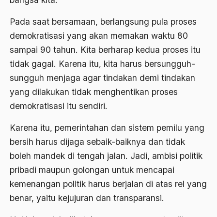
Ard
area studies
Pada saat bersamaan, berlangsung pula proses
demokratisasi yang akan memakan waktu 80
Argentina
sampai 90 tahun. Kita berharap kedua proses itu
Ariel Saron
tidak gagal. Karena itu, kita harus bersungguh-
Ariel Sharon
sungguh menjaga agar tindakan demi tindakan
yang dilakukan tidak menghentikan proses
Ario Wowor
demokratisasi itu sendiri.
Aristoteles
Karena itu, pemerintahan dan sistem pemilu yang
Arnold Y. Toynbeen
bersih harus dijaga sebaik-baiknya dan tidak
Arogansi Birokrasi
boleh mandek di tengah jalan. Jadi, ambisi politik
Arrigo Sacchi
pribadi maupun golongan untuk mencapai
kemenangan politik harus berjalan di atas rel yang
Arswendo
benar, yaitu kejujuran dan transparansi.
Arswendo Atmowiloto