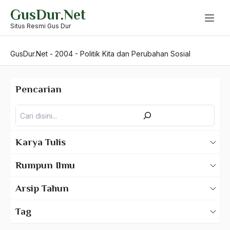
Skip
GusDur.Net
to
content
Situs Resmi Gus Dur
GusDur.Net
-
2004
-
Politik Kita dan Perubahan Sosial
Pencarian
Pencarian
Karya Tulis
Karya Tulis Gus Dur
Rumpun Ilmu
Karya Tulis Tentang Gus Dur
500 – Ilmu Bahasa
Arsip Tahun
530 – Ilmu Bahasa Asing
2025
Tag
550 – Ilmu Ekonomi
2024
A Hafidz