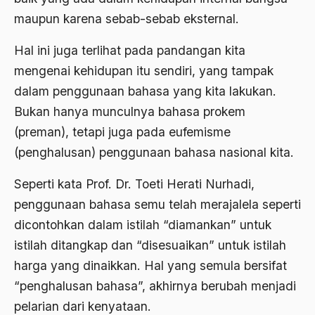
2000
Abu Hanifah
maupun karena sebab-sebab eksternal.
1999
abu jihad
Hal ini juga terlihat pada pandangan kita
1998
Abu Sangkan
mengenai kehidupan itu sendiri, yang tampak
1997
dalam penggunaan bahasa yang kita lakukan.
Abu Zayd
Bukan hanya munculnya bahasa prokem
1996
Aceh
(preman), tetapi juga pada eufemisme
1995
Ad-daulah
(penghalusan) penggunaan bahasa nasional kita.
1994
Adagium
Seperti kata Prof. Dr. Toeti Herati Nurhadi,
1993
Adaptif Islam
penggunaan bahasa semu telah merajalela seperti
1992
dicontohkan dalam istilah “diamankan” untuk
adat
istilah ditangkap dan “disesuaikan” untuk istilah
1991
Adat dan Syari'at
harga yang dinaikkan. Hal yang semula bersifat
1990
Adat Ngada
“penghalusan bahasa”, akhirnya berubah menjadi
1989
Adat Pra-Islam
pelarian dari kenyataan.