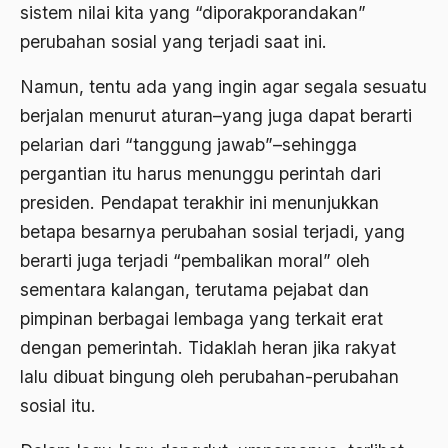
sistem nilai kita yang “diporakporandakan”
Agama di Asia
perubahan sosial yang terjadi saat ini.
agama elitis
Namun, tentu ada yang ingin agar segala sesuatu
berjalan menurut aturan–yang juga dapat berarti
Agama Hukum
pelarian dari “tanggung jawab”–sehingga
Agama Inovasi
pergantian itu harus menunggu perintah dari
Agama Islam
presiden. Pendapat terakhir ini menunjukkan
agama populer
betapa besarnya perubahan sosial terjadi, yang
berarti juga terjadi “pembalikan moral” oleh
Agama Terang
sementara kalangan, terutama pejabat dan
Agamawan
pimpinan berbagai lembaga yang terkait erat
Agenda Nasional
dengan pemerintah. Tidaklah heran jika rakyat
lalu dibuat bingung oleh perubahan-perubahan
Agraria
sosial itu.
agraris