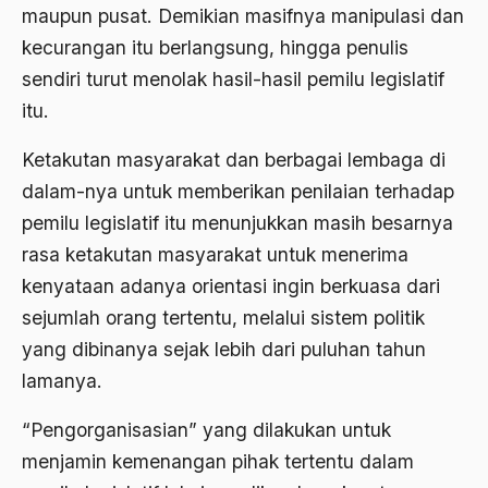
maupun pusat. Demikian masifnya manipulasi dan
Aktivis Muda
kecurangan itu berlangsung, hingga penulis
akulturasi
sendiri turut menolak hasil-hasil pemilu legislatif
itu.
akulturasi budaya
Ketakutan masyarakat dan berbagai lembaga di
Al Asnawi
dalam-nya untuk memberikan penilaian terhadap
al qaeda
pemilu legislatif itu menunjukkan masih besarnya
Al-Azhar
rasa ketakutan masyarakat untuk menerima
Al-Ghazali
kenyataan adanya orientasi ingin berkuasa dari
sejumlah orang tertentu, melalui sistem politik
Al-Ikhwanu Al-Muslimun
yang dibinanya sejak lebih dari puluhan tahun
Al-Ikhwanul Muslimin
lamanya.
al-Khalil Ibnu Ahmad al-Farahidi
“Pengorganisasian” yang dilakukan untuk
Al-Maududi
menjamin kemenangan pihak tertentu dalam