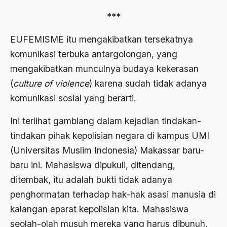
1988
Adat Siri
***
1987
Adi Sasono
EUFEMISME itu mengakibatkan tersekatnya
1986
Adil dan Makmur
komunikasi terbuka antargolongan, yang
1985
mengakibatkan munculnya budaya kekerasan
Adipati Unus
(
culture of violence
) karena sudah tidak adanya
1984
Administrasi Negara
komunikasi sosial yang berarti.
1983
Adnan Buyung Nasution
Ini terlihat gamblang dalam kejadian tindakan-
1982
Adopsi
tindakan pihak kepolisian negara di kampus UMI
1981
Adu Pinalti
(Universitas Muslim Indonesia) Makassar baru-
1980
baru ini. Mahasiswa dipukuli, ditendang,
Advisors
ditembak, itu adalah bukti tidak adanya
1979
Aera-Europa
penghormatan terhadap hak-hak asasi manusia di
1978
Afganistan
kalangan aparat kepolisian kita. Mahasiswa
1977
seolah-olah musuh mereka yang harus dibunuh,
Afiliasi Kultural