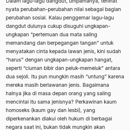
Dalam lagu-lagu dangdut, umpamanya, terlihat
Agum Gumelar
nyata perubahan-perubahan nilai sebagai bagian
Agus Miftah
perubahan sosial. Kalau penggemar lagu-lagu
Ahimsa
dangdut dulunya cukup disuguhi ungkapan-
ungkapan “pertemuan dua mata saling
Ahli
memandang dan berpegangan tangan” untuk
ahli fikih
menyatakan cinta kepada lawan jenis, kini sudah
Ahli Ilmu Agama
“harus” dengan ungkapan-ungkapan hangat,
seperti “ciuman bibir dan peluk-memeluk” antara
Ahli waris
dua sejoli. Itu pun mungkin masih “untung” karena
ahlul sunnah wal jamaah
mereka masih berlawanan jenis. Bagaimana
Ahlussunnah
halnya jika di masa depan orang yang saling
mencintai itu sama jenisnya? Perkawinan kaum
Ahlussunnah Wal jamaah
homoseks (kaum gay dan lesbi), yang
Ahmad Benbella
diperkenankan diakui oleh hukum di berbagai
Ahmad Daudy
negara saat ini, bukan tidak mungkin akan