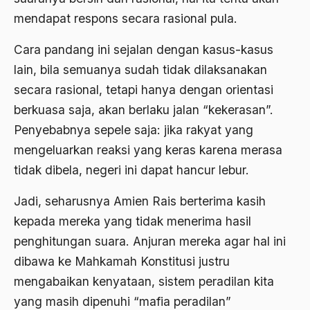
amerika latin
mendapat respons secara rasional pula.
amerika serikat
Cara pandang ini sejalan dengan kasus-kasus
Amien Rais
lain, bila semuanya sudah tidak dilaksanakan
secara rasional, tetapi hanya dengan orientasi
Amin Iskandar
berkuasa saja, akan berlaku jalan “kekerasan”.
Amir
Penyebabnya sepele saja: jika rakyat yang
Amir Syakib Arsalan
mengeluarkan reaksi yang keras karena merasa
tidak dibela, negeri ini dapat hancur lebur.
Amirn Rais
amrozi
Jadi, seharusnya Amien Rais berterima kasih
kepada mereka yang tidak menerima hasil
Anak ibrahim
penghitungan suara. Anjuran mereka agar hal ini
Anatomi
dibawa ke Mahkamah Konstitusi justru
Andi Mallarangeng
mengabaikan kenyataan, sistem peradilan kita
yang masih dipenuhi “mafia peradilan”
Andre Gide