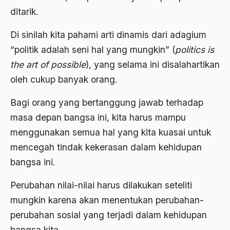
ditarik.
Anwar Ibrahim
Di sinilah kita pahami arti dinamis dari adagium
Anwar Sadat
“politik adalah seni hal yang mungkin” (
politics is
apa yang kau cari palupi
the art of possible
), yang selama ini disalahartikan
Aparat Keamanan
oleh cukup banyak orang.
APEC
Bagi orang yang bertanggung jawab terhadap
Apel Akbar NU
masa depan bangsa ini, kita harus mampu
menggunakan semua hal yang kita kuasai untuk
APRI
mencegah tindak kekerasan dalam kehidupan
Ar-Raniry
bangsa ini.
arab
Perubahan nilai-nilai harus dilakukan seteliti
arabisasi
mungkin karena akan menentukan perubahan-
arafat
perubahan sosial yang terjadi dalam kehidupan
bangsa kita.