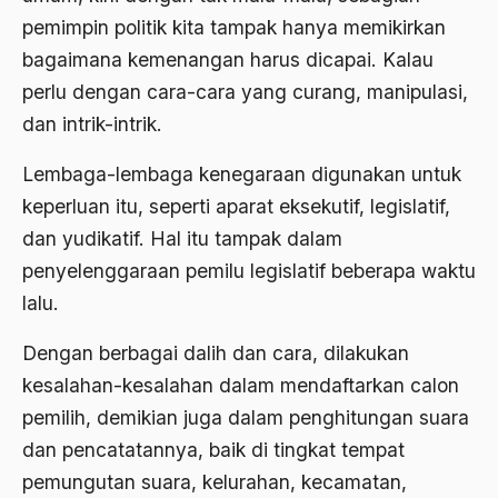
pemimpin politik kita tampak hanya memikirkan
Ajaran AGama
bagaimana kemenangan harus dicapai. Kalau
Ajaran Agama Islam
perlu dengan cara-cara yang curang, manipulasi,
Ajaran Islam
dan intrik-intrik.
ajaran kemasyarakatan
Lembaga-lembaga kenegaraan digunakan untuk
Ajengan SIngaparna
keperluan itu, seperti aparat eksekutif, legislatif,
dan yudikatif. Hal itu tampak dalam
Akademi Betawi
penyelenggaraan pemilu legislatif beberapa waktu
Akademi Jakarta
lalu.
Akbar tanjung
Dengan berbagai dalih dan cara, dilakukan
akhlak
kesalahan-kesalahan dalam mendaftarkan calon
Akhlaq
pemilih, demikian juga dalam penghitungan suara
dan pencatatannya, baik di tingkat tempat
Akidah
pemungutan suara, kelurahan, kecamatan,
Aktivis