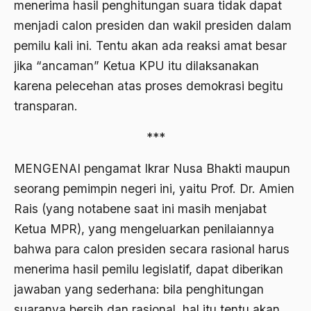
menerima hasil penghitungan suara tidak dapat
ALmanak
menjadi calon presiden dan wakil presiden dalam
Alternatif Moral
pemilu kali ini. Tentu akan ada reaksi amat besar
Alternatif Nilai
jika “ancaman” Ketua KPU itu dilaksanakan
karena pelecehan atas proses demokrasi begitu
Alternatif Politis
transparan.
Alumni Sayid Al-Maliki
***
Alvin W. Gouldner
Amangkurat
MENGENAI pengamat Ikrar Nusa Bhakti maupun
seorang pemimpin negeri ini, yaitu Prof. Dr. Amien
Amar Ma'ruf Nahi Munkar
Rais (yang notabene saat ini masih menjabat
ambisi politik
Ketua MPR), yang mengeluarkan penilaiannya
Ambivalen
bahwa para calon presiden secara rasional harus
menerima hasil pemilu legislatif, dapat diberikan
ambon
jawaban yang sederhana: bila penghitungan
Amerika
suaranya bersih dan rasional, hal itu tentu akan