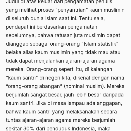
Judul di atas keluar dari pengamatan penulis
Abdi Masyarakat
yang melihat proses “penyantrian” kaum muslimin
2011
abdul wahid hasyim
di seluruh dunia Islam saat ini. Tentu saja,
2010
Abdullah Badawi
pendapat ini berdasarkan pengamatan
2009
sebelumnya, bahwa ratusan juta muslimin dapat
Abdullah Sungkar
dianggap sebagai orang-orang “Islam statistik”
2008
Abdullah Syafi'i
belaka alias kaum muslimin yang tidak mau atau
2007
Abdurrahman Addakhil
tidak dapat menjalankan ajaran-ajaran agama
2006
abdurrahman wahid
mereka. Orang-orang seperti itu, di kalangan
“kaum santri” di negeri kita, dikenal dengan nama
2005
Abolisi
“orang-orang abangan” (nominal muslim). Mereka
2004
Aboulhasan Bani Sadr
berjumlah sangat besar, jauh lebih besar daripada
2003
abri
kaum santri. Jika di masa lampau ada anggapan,
2002
bahwa kaum santri yang melaksanakan secara
Abu AMrin Ibnu Alla'
tuntas ajaran-ajaran agama mereka berjumlah
2001
Abu Bakar Ba’asyir
sekitar 30% dari penduduk Indonesia, maka