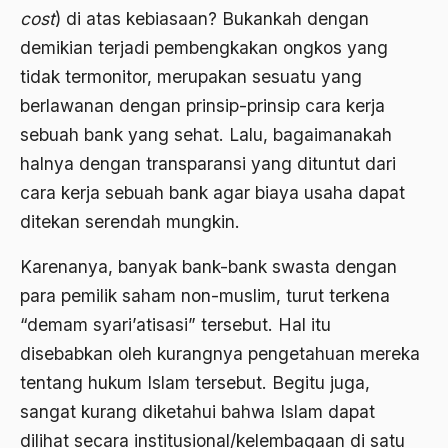
ALmanak
cost
) di atas kebiasaan? Bukankah dengan
demikian terjadi pembengkakan ongkos yang
Alternatif Moral
tidak termonitor, merupakan sesuatu yang
Alternatif Nilai
berlawanan dengan prinsip-prinsip cara kerja
Alternatif Politis
sebuah bank yang sehat. Lalu, bagaimanakah
halnya dengan transparansi yang dituntut dari
Alumni Sayid Al-Maliki
cara kerja sebuah bank agar biaya usaha dapat
Alvin W. Gouldner
ditekan serendah mungkin.
Amangkurat
Karenanya, banyak bank-bank swasta dengan
Amar Ma'ruf Nahi Munkar
para pemilik saham non-muslim, turut terkena
ambisi politik
“demam syari’atisasi” tersebut. Hal itu
disebabkan oleh kurangnya pengetahuan mereka
Ambivalen
tentang hukum Islam tersebut. Begitu juga,
ambon
sangat kurang diketahui bahwa Islam dapat
Amerika
dilihat secara institusional/kelembagaan di satu