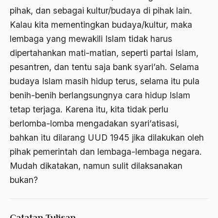
amerika latin
pihak, dan sebagai kultur/budaya di pihak lain.
Kalau kita mementingkan budaya/kultur, maka
amerika serikat
lembaga yang mewakili Islam tidak harus
Amien Rais
dipertahankan mati-matian, seperti partai Islam,
Amin Iskandar
pesantren, dan tentu saja bank syari’ah. Selama
budaya Islam masih hidup terus, selama itu pula
Amir
benih-benih berlangsungnya cara hidup Islam
Amir Syakib Arsalan
tetap terjaga. Karena itu, kita tidak perlu
Amirn Rais
berlomba-lomba mengadakan syari’atisasi,
bahkan itu dilarang UUD 1945 jika dilakukan oleh
amrozi
pihak pemerintah dan lembaga-lembaga negara.
Anak ibrahim
Mudah dikatakan, namun sulit dilaksanakan
Anatomi
bukan?
Andi Mallarangeng
Andre Gide
Catatan Tulisan