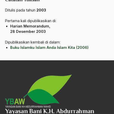
Angkatan Laut AS
Ditulis pada tahun
2003
Ansor
Pertama kali dipublikasikan di:
Antara Keyakinan dan Keuletan
Harian Memorandum,
28 Desember 2003
Antarumat Beragama
Dipublikasikan kembali di dalam:
Anti Kekerasan
Buku Islamku Islam Anda Islam Kita (2006)
Anti Klimak
Anti-Kekerasan
António de Oliveira Salazar
Antonio Gramsci
Antony Van Leeuwenhoek
antropologi
Yayasan Bani K.H. Abdurrahman
antroposentrisme