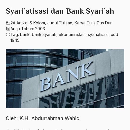
580 – Ilmu Sosial Humaniora
2023
Syari’atisasi dan Bank Syari’ah
A. Mukti Ali
630 – Agama Dan Filsafat
2022
A. Mustofa Bisri
2A Artikel & Kolom
,
Judul Tulisan
,
Karya Tulis Gus Dur
660 – Ilmu Seni, Desain dan Media
Arsip Tahun:
2003
2021
A. Yani
Tag:
bank
,
bank syariah
,
ekonomi islam
,
syariatisasi
,
uud
710 – Ilmu Pendidikan
1945
2020
A.A. Baramudi
900 – Rumpun Ilmu Lainnya
2019
A.A. Navis
2018
A.H Nasution
2017
A.S
2016
Aal Usul Teroris
2015
Abad 21
2014
Abad Modern
Oleh: K.H. Abdurrahman Wahid
2013
Abd. Moqsith Ghazali
2012