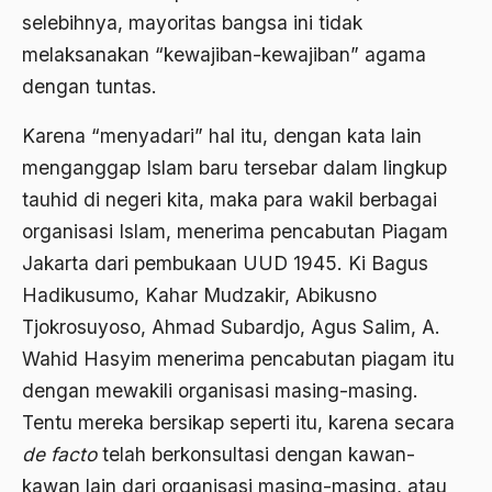
2000
Abu Hanifah
selebihnya, mayoritas bangsa ini tidak
1999
melaksanakan “kewajiban-kewajiban” agama
abu jihad
dengan tuntas.
1998
Abu Sangkan
1997
Karena “menyadari” hal itu, dengan kata lain
Abu Zayd
menganggap Islam baru tersebar dalam lingkup
1996
Aceh
tauhid di negeri kita, maka para wakil berbagai
1995
Ad-daulah
organisasi Islam, menerima pencabutan Piagam
1994
Jakarta dari pembukaan UUD 1945. Ki Bagus
Adagium
Hadikusumo, Kahar Mudzakir, Abikusno
1993
Adaptif Islam
Tjokrosuyoso, Ahmad Subardjo, Agus Salim, A.
1992
adat
Wahid Hasyim menerima pencabutan piagam itu
1991
dengan mewakili organisasi masing-masing.
Adat dan Syari'at
Tentu mereka bersikap seperti itu, karena secara
1990
Adat Ngada
de facto
telah berkonsultasi dengan kawan-
1989
Adat Pra-Islam
kawan lain dari organisasi masing-masing, atau