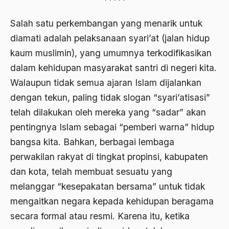
*****
Agama di Asia
Salah satu perkembangan yang menarik untuk
diamati adalah pelaksanaan syari’at (jalan hidup
agama elitis
kaum muslimin), yang umumnya terkodifikasikan
Agama Hukum
dalam kehidupan masyarakat santri di negeri kita.
Agama Inovasi
Walaupun tidak semua ajaran Islam dijalankan
dengan tekun, paling tidak slogan “syari’atisasi”
Agama Islam
telah dilakukan oleh mereka yang “sadar” akan
agama populer
pentingnya Islam sebagai “pemberi warna” hidup
Agama Terang
bangsa kita. Bahkan, berbagai lembaga
Agamawan
perwakilan rakyat di tingkat propinsi, kabupaten
dan kota, telah membuat sesuatu yang
Agenda Nasional
melanggar “kesepakatan bersama” untuk tidak
Agraria
mengaitkan negara kepada kehidupan beragama
agraris
secara formal atau resmi. Karena itu, ketika