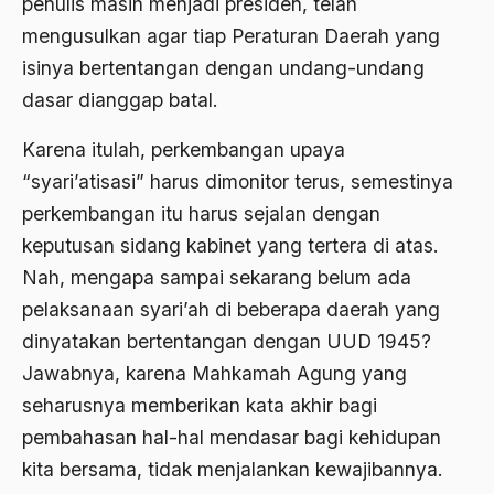
penulis masih menjadi presiden, telah
Agum Gumelar
mengusulkan agar tiap Peraturan Daerah yang
Agus Miftah
isinya bertentangan dengan undang-undang
Ahimsa
dasar dianggap batal.
Ahli
Karena itulah, perkembangan upaya
ahli fikih
“syari’atisasi” harus dimonitor terus, semestinya
perkembangan itu harus sejalan dengan
Ahli Ilmu Agama
keputusan sidang kabinet yang tertera di atas.
Ahli waris
Nah, mengapa sampai sekarang belum ada
ahlul sunnah wal jamaah
pelaksanaan syari’ah di beberapa daerah yang
dinyatakan bertentangan dengan UUD 1945?
Ahlussunnah
Jawabnya, karena Mahkamah Agung yang
Ahlussunnah Wal jamaah
seharusnya memberikan kata akhir bagi
Ahmad Benbella
pembahasan hal-hal mendasar bagi kehidupan
kita bersama, tidak menjalankan kewajibannya.
Ahmad Daudy