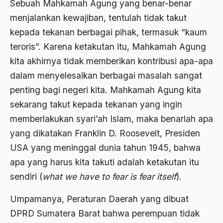
Sebuah Mahkamah Agung yang benar-benar
Ahmad Dhani
menjalankan kewajiban, tentulah tidak takut
Ahmad Hasan Rurbi
kepada tekanan berbagai pihak, termasuk “kaum
teroris”. Karena ketakutan itu, Mahkamah Agung
Ahmad Khomeini
kita akhirnya tidak memberikan kontribusi apa-apa
Ahmad Syafi’i Ma’arif
dalam menyelesaikan berbagai masalah sangat
Ahmad Tirtisudiro
penting bagi negeri kita. Mahkamah Agung kita
ahmad wahib
sekarang takut kepada tekanan yang ingin
memberlakukan syari’ah Islam, maka benarlah apa
Ahmad Wahid
yang dikatakan Franklin D. Roosevelt, Presiden
Ahmadiyah
USA yang meninggal dunia tahun 1945, bahwa
AIDS
apa yang harus kita takuti adalah ketakutan itu
sendiri (
what we have to fear is fear itself
).
Airport
Airport Changi
Umpamanya, Peraturan Daerah yang dibuat
DPRD Sumatera Barat bahwa perempuan tidak
Airport Noto Hadi Negoro