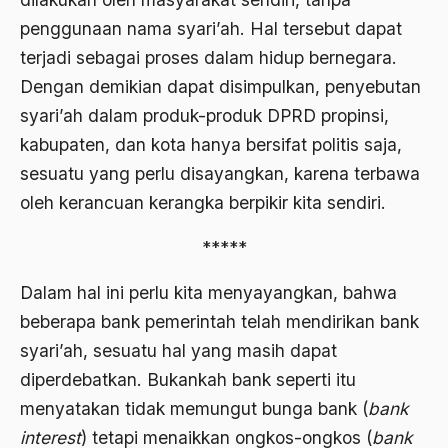
Al-qua'an dan Hadist
penggunaan nama syari’ah. Hal tersebut dapat
al-quran
terjadi sebagai proses dalam hidup bernegara.
Alexander Solzhenitsyin
Dengan demikian dapat disimpulkan, penyebutan
syari’ah dalam produk-produk DPRD propinsi,
Ali Khomeini
kabupaten, dan kota hanya bersifat politis saja,
Ali Murtopo
sesuatu yang perlu disayangkan, karena terbawa
Ali Shariati
oleh kerancuan kerangka berpikir kita sendiri.
Ali Sidikin
*****
Ali Syahbana
Dalam hal ini perlu kita menyayangkan, bahwa
Aliran AHmadiyah
beberapa bank pemerintah telah mendirikan bank
Aliran Kepercayaan
syari’ah, sesuatu hal yang masih dapat
diperdebatkan. Bukankah bank seperti itu
Alistair Cook
menyatakan tidak memungut bunga bank (
bank
Allah
interest
) tetapi menaikkan ongkos-ongkos (
bank