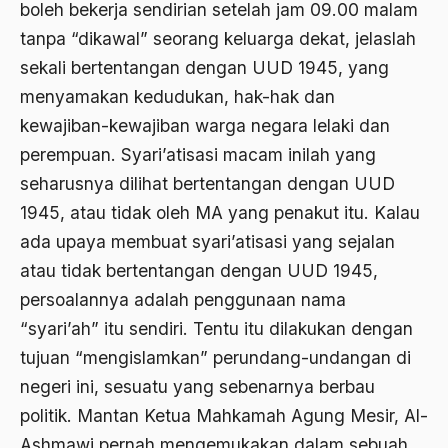
boleh bekerja sendirian setelah jam 09.00 malam
Ajaran AGama
tanpa “dikawal” seorang keluarga dekat, jelaslah
Ajaran Agama Islam
sekali bertentangan dengan UUD 1945, yang
menyamakan kedudukan, hak-hak dan
Ajaran Islam
kewajiban-kewajiban warga negara lelaki dan
ajaran kemasyarakatan
perempuan. Syari’atisasi macam inilah yang
Ajengan SIngaparna
seharusnya dilihat bertentangan dengan UUD
1945, atau tidak oleh MA yang penakut itu. Kalau
Akademi Betawi
ada upaya membuat syari’atisasi yang sejalan
Akademi Jakarta
atau tidak bertentangan dengan UUD 1945,
Akbar tanjung
persoalannya adalah penggunaan nama
“syari’ah” itu sendiri. Tentu itu dilakukan dengan
akhlak
tujuan “mengislamkan” perundang-undangan di
Akhlaq
negeri ini, sesuatu yang sebenarnya berbau
Akidah
politik. Mantan Ketua Mahkamah Agung Mesir, Al-
Aktivis
Ashmawi pernah mengemukakan dalam sebuah