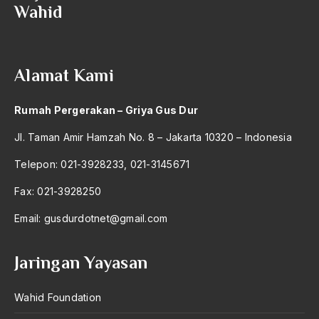
Wahid
Anwar Ibrahim
Anwar Sadat
Alamat Kami
apa yang kau cari palupi
Aparat Keamanan
Rumah Pergerakan – Griya Gus Dur
APEC
Jl. Taman Amir Hamzah No. 8 – Jakarta 10320 – Indonesia
Apel Akbar NU
Telepon: 021-3928233, 021-3145671
APRI
Fax: 021-3928250
Ar-Raniry
Email:
gusdurdotnet@gmail.com
arab
Jaringan Yayasan
arabisasi
arafat
Wahid Foundation