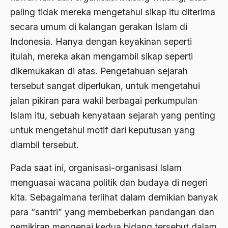
1988
paling tidak mereka mengetahui sikap itu diterima
Adat Siri
secara umum di kalangan gerakan Islam di
1987
Adi Sasono
Indonesia. Hanya dengan keyakinan seperti
1986
Adil dan Makmur
itulah, mereka akan mengambil sikap seperti
1985
Adipati Unus
dikemukakan di atas. Pengetahuan sejarah
tersebut sangat diperlukan, untuk mengetahui
1984
Administrasi Negara
jalan pikiran para wakil berbagai perkumpulan
1983
Adnan Buyung Nasution
Islam itu, sebuah kenyataan sejarah yang penting
1982
Adopsi
untuk mengetahui motif dari keputusan yang
1981
diambil tersebut.
Adu Pinalti
1980
Advisors
Pada saat ini, organisasi-organisasi Islam
menguasai wacana politik dan budaya di negeri
1979
Aera-Europa
kita. Sebagaimana terlihat dalam demikian banyak
1978
Afganistan
para “santri” yang membeberkan pandangan dan
1977
Afiliasi Kultural
pemikiran mengenai kedua bidang tersebut dalam