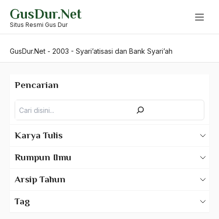
Skip
GusDur.Net
to
content
Situs Resmi Gus Dur
GusDur.Net
-
2003
-
Syari’atisasi dan Bank Syari’ah
Pencarian
Pencarian
Karya Tulis
Karya Tulis Gus Dur
Rumpun Ilmu
Karya Tulis Tentang Gus Dur
500 – Ilmu Bahasa
Arsip Tahun
530 – Ilmu Bahasa Asing
2025
Tag
550 – Ilmu Ekonomi
2024
A Hafidz