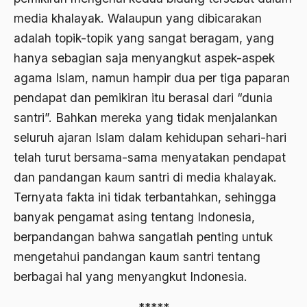
1976
media khalayak. Walaupun yang dibicarakan
Afrika
adalah topik-topik yang sangat beragam, yang
1975
Afrika utara
hanya sebagian saja menyangkut aspek-aspek
1974
agama
agama Islam, namun hampir dua per tiga paparan
1973
pendapat dan pemikiran itu berasal dari “dunia
Agama & Negara
santri”. Bahkan mereka yang tidak menjalankan
1972
Agama Asli
seluruh ajaran Islam dalam kehidupan sehari-hari
1971
Agama Asli Indonesia
telah turut bersama-sama menyatakan pendapat
dan pandangan kaum santri di media khalayak.
Agama dan Negara
Ternyata fakta ini tidak terbantahkan, sehingga
Agama dan negaraa
banyak pengamat asing tentang Indonesia,
Agama dan Pemerintah
berpandangan bahwa sangatlah penting untuk
Agama dan Politik
mengetahui pandangan kaum santri tentang
berbagai hal yang menyangkut Indonesia.
Agama dan Praktis
Agama Demokrasi