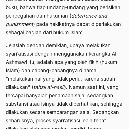
buku, bahwa tiap undang-undang yang berisikan
Aktivis Muda
pencegahan dan hukuman (
deterrence and
akulturasi
punishment
) pada hakikatnya dapat diperlakukan
akulturasi budaya
sebagai bagian dari hukum Islam.
Al Asnawi
Jelaslah dengan demikian, upaya melakukan
al qaeda
syari’atisasi dengan menggunakan kerangka Al-
Ashmawi itu, adalah apa yang oleh fikih (hukum
Al-Azhar
Islam) dan cabang-cabangnya dinamai
Al-Ghazali
“melakukan hal yang tidak perlu, karena sudah
Al-Ikhwanu Al-Muslimun
dilakukan” (
tahsil al-hasil
). Namun saat ini, yang
tercapai hanyalah penamaan saja, sedangkan
Al-Ikhwanul Muslimin
substansi atau isinya tidak diperhatikan, sehingga
al-Khalil Ibnu Ahmad al-Farahidi
dilakukan secara sembarangan saja. Sedangkan
Al-Maududi
seharusnya, proses syari’atisasi lebih tepat
dilakukan oleh masyarakat sendiri, tanpa