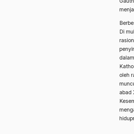
Gauth
menja
Berbe
Di mu
rasio
penyi
dalam
Katho
oleh 
muncu
abad 
Kesem
menga
hidup