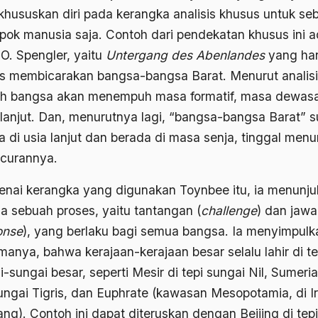
hususkan diri pada kerangka analisis khusus untuk se
pok manusia saja. Contoh dari pendekatan khusus ini a
 O. Spengler, yaitu
Untergang des Abenlandes
yang ha
s membicarakan bangsa-bangsa Barat. Menurut analisi
h bangsa akan menempuh masa formatif, masa dewasa
lanjut. Dan, menurutnya lagi, “bangsa-bangsa Barat” 
a di usia lanjut dan berada di masa senja, tinggal men
curannya.
nai kerangka yang digunakan Toynbee itu, ia menunju
a sebuah proses, yaitu tantangan (
challenge
) dan jaw
onse
), yang berlaku bagi semua bangsa. Ia menyimpulk
anya, bahwa kerajaan-kerajaan besar selalu lahir di te
-sungai besar, seperti Mesir di tepi sungai Nil, Sumeria
sungai Tigris, dan Euphrate (kawasan Mesopotamia, di I
ng). Contoh ini dapat diteruskan dengan Beijing di tepi