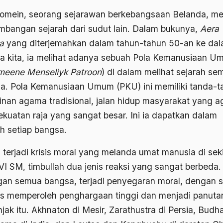
omein, seorang sejarawan berkebangsaan Belanda, mel
mbangan sejarah dari sudut lain. Dalam bukunya,
Aera
a
yang diterjemahkan dalam tahun-tahun 50-an ke da
a kita, ia melihat adanya sebuah Pola Kemanusiaan 
meene Menseliyk Patroon
) di dalam melihat sejarah se
a. Pola Kemanusiaan Umum (PKU) ini memiliki tanda-t
inan agama tradisional, jalan hidup masyarakat yang ag
ekuatan raja yang sangat besar. Ini ia dapatkan dalam
ah setiap bangsa.
 terjadi krisis moral yang melanda umat manusia di seki
VI SM, timbullah dua jenis reaksi yang sangat berbeda.
gan semua bangsa, terjadi penyegaran moral, dengan 
is memperoleh penghargaan tinggi dan menjadi panuta
jak itu. Akhnaton di Mesir, Zarathustra di Persia, Budh