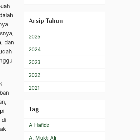
900 – Rumpun Ilmu
buah
Lainnya
dalah
Arsip Tahun
nya
snya,
2025
, dan
2024
sudah
unggu
2023
2022
k
2021
aban
2020
an,
Tag
pi
2019
 di
A Hafidz
2018
rak
A. Mukti Ali
2017