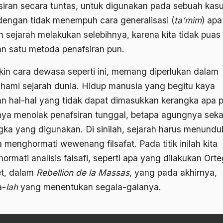
siran secara tuntas, untuk digunakan pada sebuah kas
 dengan tidak menempuh cara generalisasi (
taʼmim
) apa
ah sejarah melakukan selebihnya, karena kita tidak puas
n satu metoda penafsiran pun.
in cara dewasa seperti ini, memang diperlukan dalam
ami sejarah dunia. Hidup manusia yang begitu kaya
n hal-hal yang tidak dapat dimasukkan kerangka apa p
nya menolak penafsiran tunggal, betapa agungnya seka
gka yang digunakan. Di sinilah, sejarah harus menund
 menghormati wewenang filsafat. Pada titik inilah kita
rmati analisis falsafi, seperti apa yang dilakukan Orte
t, dalam
Rebellion de la Massas
, yang pada akhirnya,
a-
lah
yang menentukan segala-galanya.