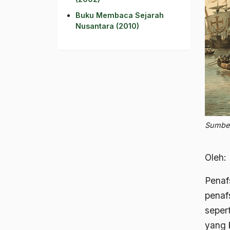
Buku Membaca Sejarah
Nusantara (2010)
Sumber
Oleh:
Penafs
penaf
seper
yang k