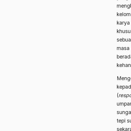
mengk
kelom
karya
khusu
sebua
masa 
berad
kehan
Menge
kepad
(
resp
umpam
sungai
tepi 
sekara