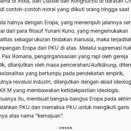
ama di India, dan Loutse dan Konghuchu di daratan Ch
di contoh-contoh moral yang diikuti orang hingga saat i
da halnya dengan Eropa, yang menempuh jalannya send
lai dari para filosuf Yunani Kuno, yang mengemukakan
nalitas sebagai ukuran tindakan manusia, maka terjadila
mpangan Eropa dari PKU di atas. Melalui supremasi h
 Pax Romana, pengorganisasian yang rapi oleh gereja
lik, dilanjutkan oleh masa pencerahan/
Aufklärung
, dite
rasionalitas yang bertumpu pada pendekatan empirik,
lnya revolusi industri, dilanjutkan dengan abad ideolog
XX M yang membawakan ketidakpastian ideologis.
uanya itu, membuat bangsa-bangsa Eropa pada akhir
lahkan PKU dan memaksa PKU untuk mengikuti garis
nya atas nama “kemajuan”.
*****