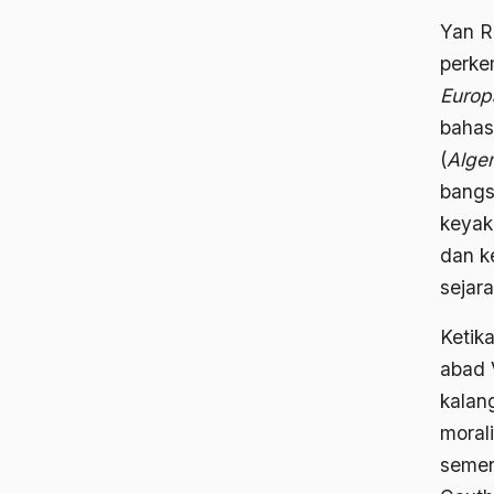
Yan R
perke
Europ
bahas
(
Alge
bangs
keyak
dan k
sejar
Ketika
abad 
kalan
moral
semen