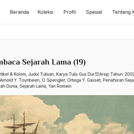
Beranda
Koleksi
Profil
Spesial
Tentang 
baca Sejarah Lama (19)
rtikel & Kolom
,
Judul Tulisan
,
Karya Tulis Gus Dur
Arsip Tahun:
200
Arnold Y. Toynbeen
,
O. Spengler
,
Ortega Y. Gasset
,
Penafsiran Seja
rah Dunia
,
Sejarah Lama
,
Yan Romein