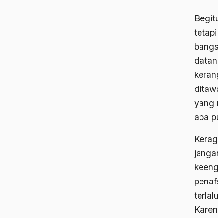
Begit
tetap
bangs
datan
keran
ditaw
yang 
apa p
Kerag
janga
keeng
penaf
terla
Karen