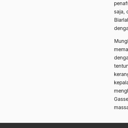
penaf
saja,
Biarl
denga
Mungk
memah
denga
tentu
keran
kepala
mengho
Gasse
mass