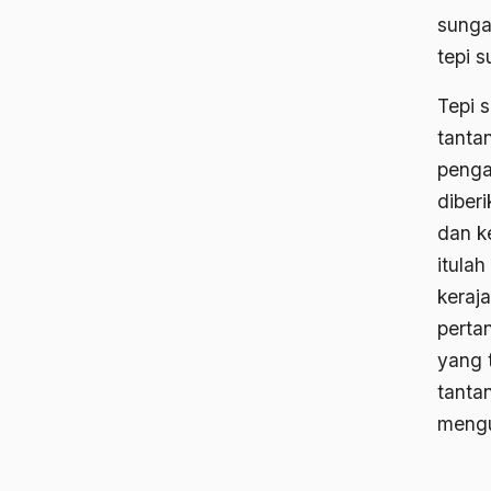
sunga
tepi s
Tepi 
tanta
penga
diber
dan k
itula
keraj
perta
yang 
tanta
meng