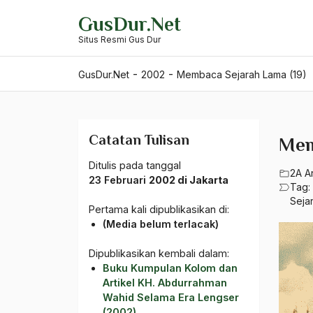
Skip
GusDur.Net
to
Situs Resmi Gus Dur
content
-
-
GusDur.Net
2002
Membaca Sejarah Lama (19)
Catatan Tulisan
Mem
Ditulis pada tanggal
2A A
23 Februari
2002 di Jakarta
Tag:
Seja
Pertama kali dipublikasikan di:
(Media belum terlacak)
Dipublikasikan kembali dalam:
Buku Kumpulan Kolom dan
Artikel KH. Abdurrahman
Wahid Selama Era Lengser
(2002)