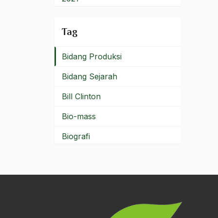
Bidang Kebudayaan
2020
Tag
Bidang Niaga
2019
Bidang Produksi
2018
Bidang Sejarah
2017
Bill Clinton
2016
Bio-mass
2015
Biografi
2014
Biografi Kiai Bisri Syansuri
2013
birokrasi
2012
Birokrasi Agama
2011
Birokrasi Pemerintah