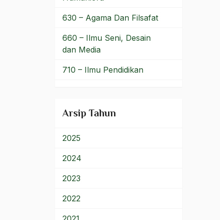
Bersyukur
630 – Agama Dan Filsafat
Betawi
660 – Ilmu Seni, Desain
dan Media
BHairawa
710 – Ilmu Pendidikan
Bhairawan
900 – Rumpun Ilmu
Bharatiya Janatha Party
Lainnya
Arsip Tahun
Bhineka Tunggal Ika
Bhinneka Tunggal Ika
2025
biaya
2024
Bid'ah Phoby
2023
Bidan NU
2022
Bidang Budaya dan Sastra
2021