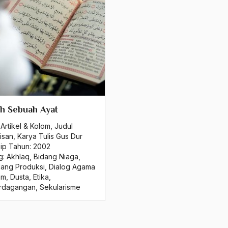
h Sebuah Ayat
Artikel & Kolom
,
Judul
isan
,
Karya Tulis Gus Dur
sip Tahun:
2002
g:
Akhlaq
,
Bidang Niaga
,
dang Produksi
,
Dialog Agama
am
,
Dusta
,
Etika
,
rdagangan
,
Sekularisme