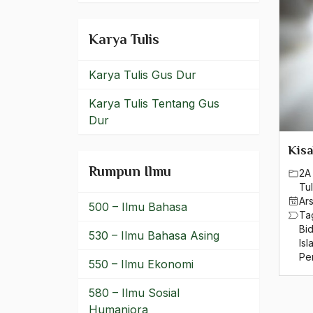
belanda
Karya Tulis
Belgia
Karya Tulis Gus Dur
Ben Anderson
Karya Tulis Tentang Gus
Benazir Bhutto
Dur
bencana alam
Kisa
benny moerdani
Rumpun Ilmu
2A 
Tul
Benturan Antar Budaya
Ar
500 – Ilmu Bahasa
Ta
Beragama Secara Inklusif
Bi
530 – Ilmu Bahasa Asing
Isl
Berdzikir
Pe
550 – Ilmu Ekonomi
Berita
580 – Ilmu Sosial
bersabar
Humaniora