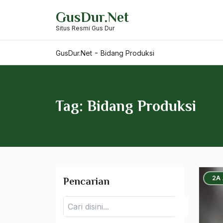
Skip
Barathiya Janata Party
GusDur.Net
to
Situs Resmi Gus Dur
content
BArisan Nasional
-
Barroness Cox
GusDur.Net
Bidang Produksi
Batak
Batavia
Tag: Bidang Produksi
BBC
BBM
Beethoven
Begin
2A
Pencarian
Beijing
Pencarian
Belanakan