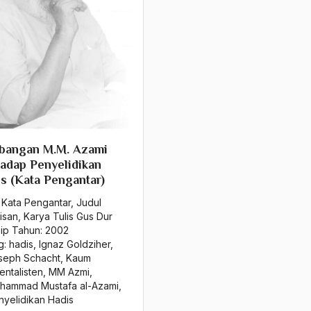
bangan M.M. Azami
adap Penyelidikan
s (Kata Pengantar)
 Kata Pengantar
,
Judul
isan
,
Karya Tulis Gus Dur
sip Tahun:
2002
g:
hadis
,
Ignaz Goldziher
,
seph Schacht
,
Kaum
entalisten
,
MM Azmi
,
hammad Mustafa al-Azami
,
nyelidikan Hadis