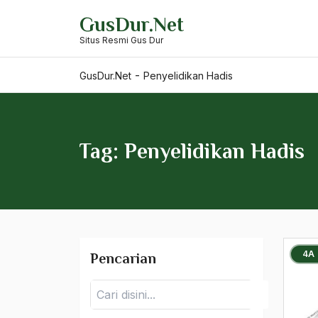
Pendidikan Agama
Skip
GusDur.Net
to
Pendidikan Formal
Situs Resmi Gus Dur
content
pendidikan islam
-
GusDur.Net
Penyelidikan Hadis
pendidikan keterampilan
Pendidikan Nasional
Tag: Penyelidikan Hadis
Pendidikan sebagai
Praktek Pembebasan
Penegakan Hukum
Penerbangan
Penev
4A
Pencarian
Pengadilan Agama
Pencarian
Pengajian Kitab