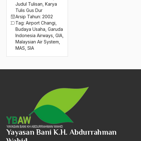
2016
Judul Tulisan
,
Karya
Akademi Jakarta
Tulis Gus Dur
2015
Akbar tanjung
Arsip Tahun:
2002
Tag:
Airport Changi
,
2014
akhlak
Budaya Usaha
,
Garuda
Indonesia Airways
,
GIA
,
2013
Akhlaq
Malaysian Air System
,
MAS
,
SIA
2012
Akidah
2011
Aktivis
2010
Aktivis Muda
2009
akulturasi
2008
akulturasi budaya
2007
Al Asnawi
2006
al qaeda
Yayasan Bani K.H. Abdurrahman
2005
Al-Azhar
Wahid