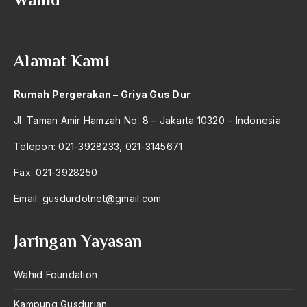
2004
Al-Ghazali
2003
Al-Ikhwanu Al-Muslimun
Alamat Kami
2002
Al-Ikhwanul Muslimin
2001
al-Khalil Ibnu Ahmad al-Farahidi
Rumah Pergerakan – Griya Gus Dur
2000
Al-Maududi
Jl. Taman Amir Hamzah No. 8 – Jakarta 10320 – Indonesia
1999
Al-qua'an dan Hadist
Telepon: 021-3928233, 021-3145671
1998
al-quran
Fax: 021-3928250
1997
Alexander Solzhenitsyin
Email:
gusdurdotnet@gmail.com
1996
Ali Khomeini
Jaringan Yayasan
1995
Ali Murtopo
1994
Wahid Foundation
Ali Shariati
1993
Ali Sidikin
Kampung Gusdurian