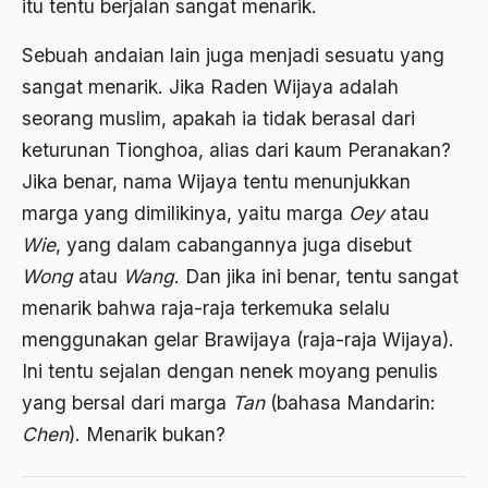
itu tentu berjalan sangat menarik.
Aktivis Muda
Sebuah andaian lain juga menjadi sesuatu yang
akulturasi
sangat menarik. Jika Raden Wijaya adalah
seorang muslim, apakah ia tidak berasal dari
akulturasi budaya
keturunan Tionghoa, alias dari kaum Peranakan?
Al Asnawi
Jika benar, nama Wijaya tentu menunjukkan
al qaeda
marga yang dimilikinya, yaitu marga
Oey
atau
Al-Azhar
Wie
, yang dalam cabangannya juga disebut
Wong
atau
Wang
. Dan jika ini benar, tentu sangat
Al-Ghazali
menarik bahwa raja-raja terkemuka selalu
Al-Ikhwanu Al-Muslimun
menggunakan gelar Brawijaya (raja-raja Wijaya).
Al-Ikhwanul Muslimin
Ini tentu sejalan dengan nenek moyang penulis
yang bersal dari marga
Tan
(bahasa Mandarin:
al-Khalil Ibnu Ahmad al-Farahidi
Chen
). Menarik bukan?
Al-Maududi