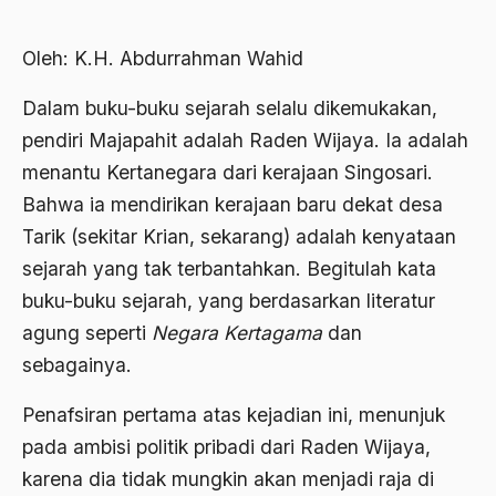
2000
Abu Hanifah
1999
Oleh: K.H. Abdurrahman Wahid
abu jihad
1998
Abu Sangkan
Dalam buku-buku sejarah selalu dikemukakan,
1997
pendiri Majapahit adalah Raden Wijaya. Ia adalah
Abu Zayd
menantu Kertanegara dari kerajaan Singosari.
1996
Aceh
Bahwa ia mendirikan kerajaan baru dekat desa
1995
Ad-daulah
Tarik (sekitar Krian, sekarang) adalah kenyataan
1994
sejarah yang tak terbantahkan. Begitulah kata
Adagium
buku-buku sejarah, yang berdasarkan literatur
1993
Adaptif Islam
agung seperti
Negara Kertagama
dan
1992
adat
sebagainya.
1991
Adat dan Syari'at
Penafsiran pertama atas kejadian ini, menunjuk
1990
Adat Ngada
pada ambisi politik pribadi dari Raden Wijaya,
1989
karena dia tidak mungkin akan menjadi raja di
Adat Pra-Islam