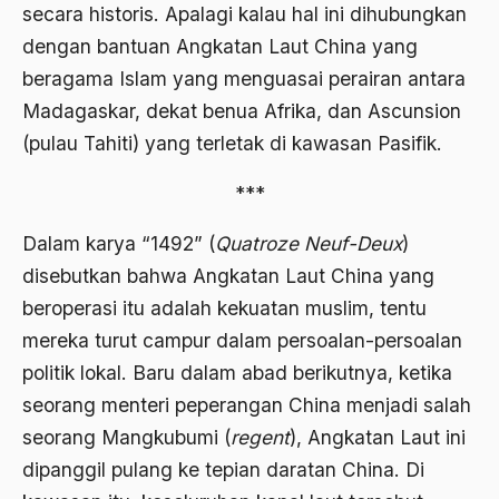
secara historis. Apalagi kalau hal ini dihubungkan
Ahmad Dhani
dengan bantuan Angkatan Laut China yang
Ahmad Hasan Rurbi
beragama Islam yang menguasai perairan antara
Ahmad Khomeini
Madagaskar, dekat benua Afrika, dan Ascunsion
(pulau Tahiti) yang terletak di kawasan Pasifik.
Ahmad Syafi’i Ma’arif
Ahmad Tirtisudiro
***
ahmad wahib
Dalam karya “1492” (
Quatroze Neuf-Deux
)
Ahmad Wahid
disebutkan bahwa Angkatan Laut China yang
beroperasi itu adalah kekuatan muslim, tentu
Ahmadiyah
mereka turut campur dalam persoalan-persoalan
AIDS
politik lokal. Baru dalam abad berikutnya, ketika
Airport
seorang menteri peperangan China menjadi salah
seorang Mangkubumi (
regent
), Angkatan Laut ini
Airport Changi
dipanggil pulang ke tepian daratan China. Di
Airport Noto Hadi Negoro