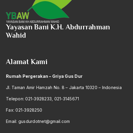
ALmanak
Alternatif Moral
Yayasan Bani K.H. Abdurrahman
Alternatif Nilai
Wahid
Alternatif Politis
Alumni Sayid Al-Maliki
Alvin W. Gouldner
Alamat Kami
Amangkurat
Rumah Pergerakan – Griya Gus Dur
Amar Ma'ruf Nahi Munkar
Jl. Taman Amir Hamzah No. 8 – Jakarta 10320 – Indonesia
ambisi politik
Telepon: 021-3928233, 021-3145671
Ambivalen
Fax: 021-3928250
ambon
Email:
gusdurdotnet@gmail.com
Amerika