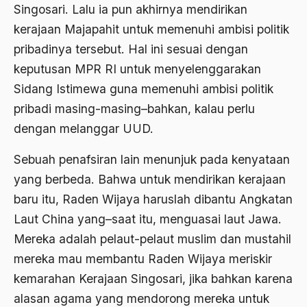
Singosari. Lalu ia pun akhirnya mendirikan
1988
Adat Siri
kerajaan Majapahit untuk memenuhi ambisi politik
1987
Adi Sasono
pribadinya tersebut. Hal ini sesuai dengan
1986
Adil dan Makmur
keputusan MPR RI untuk menyelenggarakan
Sidang Istimewa guna memenuhi ambisi politik
1985
Adipati Unus
pribadi masing-masing–bahkan, kalau perlu
1984
Administrasi Negara
dengan melanggar UUD.
1983
Adnan Buyung Nasution
Sebuah penafsiran lain menunjuk pada kenyataan
1982
Adopsi
yang berbeda. Bahwa untuk mendirikan kerajaan
1981
Adu Pinalti
baru itu, Raden Wijaya haruslah dibantu Angkatan
Laut China yang–saat itu, menguasai laut Jawa.
1980
Advisors
Mereka adalah pelaut-pelaut muslim dan mustahil
1979
Aera-Europa
mereka mau membantu Raden Wijaya meriskir
1978
Afganistan
kemarahan Kerajaan Singosari, jika bahkan karena
1977
alasan agama yang mendorong mereka untuk
Afiliasi Kultural