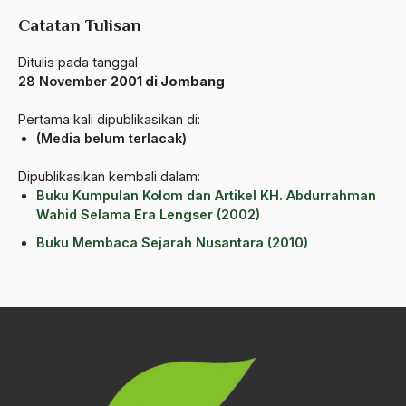
Al-qua'an dan Hadist
Catatan Tulisan
al-quran
Ditulis pada tanggal
Alexander Solzhenitsyin
28 November
2001 di Jombang
Ali Khomeini
Pertama kali dipublikasikan di:
(Media belum terlacak)
Ali Murtopo
Ali Shariati
Dipublikasikan kembali dalam:
Buku Kumpulan Kolom dan Artikel KH. Abdurrahman
Ali Sidikin
Wahid Selama Era Lengser (2002)
Ali Syahbana
Buku Membaca Sejarah Nusantara (2010)
Aliran AHmadiyah
Aliran Kepercayaan
Alistair Cook
Allah