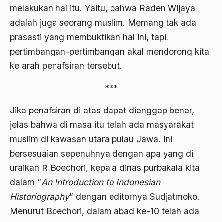
melakukan hal itu. Yaitu, bahwa Raden Wijaya
1976
Afrika
adalah juga seorang muslim. Memang tak ada
1975
Afrika utara
prasasti yang membuktikan hal ini, tapi,
1974
pertimbangan-pertimbangan akal mendorong kita
agama
ke arah penafsiran tersebut.
1973
Agama & Negara
1972
***
Agama Asli
1971
Agama Asli Indonesia
Jika penafsiran di atas dapat dianggap benar,
jelas bahwa di masa itu telah ada masyarakat
Agama dan Negara
muslim di kawasan utara pulau Jawa. Ini
Agama dan negaraa
bersesuaian sepenuhnya dengan apa yang di
Agama dan Pemerintah
uraikan R Boechori, kepala dinas purbakala kita
dalam “
An Introduction to Indonesian
Agama dan Politik
Historiography
” dengan editornya Sudjatmoko.
Agama dan Praktis
Menurut Boechori, dalam abad ke-10 telah ada
Agama Demokrasi