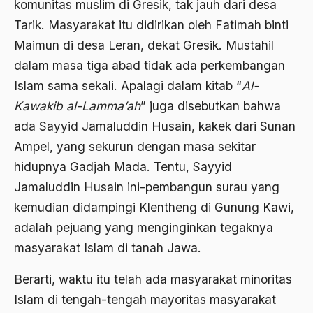
komunitas muslim di Gresik, tak jauh dari desa
Tarik. Masyarakat itu didirikan oleh Fatimah binti
Agama di Asia
Maimun di desa Leran, dekat Gresik. Mustahil
agama elitis
dalam masa tiga abad tidak ada perkembangan
Agama Hukum
Islam sama sekali. Apalagi dalam kitab “
Al-
Kawakib al-Lamma’ah
” juga disebutkan bahwa
Agama Inovasi
ada Sayyid Jamaluddin Husain, kakek dari Sunan
Agama Islam
Ampel, yang sekurun dengan masa sekitar
agama populer
hidupnya Gadjah Mada. Tentu, Sayyid
Agama Terang
Jamaluddin Husain ini-pembangun surau yang
kemudian didampingi Klentheng di Gunung Kawi,
Agamawan
adalah pejuang yang menginginkan tegaknya
Agenda Nasional
masyarakat Islam di tanah Jawa.
Agraria
Berarti, waktu itu telah ada masyarakat minoritas
agraris
Islam di tengah-tengah mayoritas masyarakat