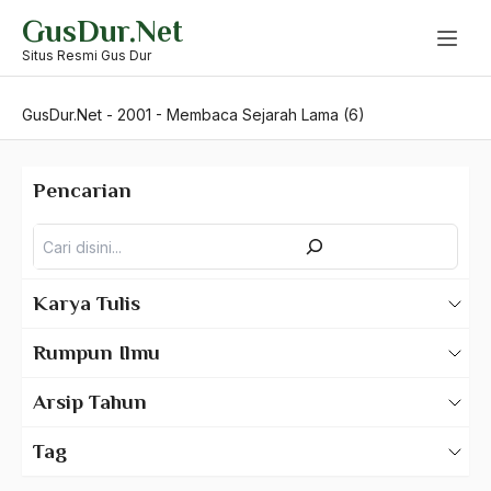
Skip
GusDur.Net
to
content
Situs Resmi Gus Dur
GusDur.Net
-
2001
-
Membaca Sejarah Lama (6)
Pencarian
Pencarian
Karya Tulis
Karya Tulis Gus Dur
Rumpun Ilmu
Karya Tulis Tentang Gus Dur
500 – Ilmu Bahasa
Arsip Tahun
530 – Ilmu Bahasa Asing
2025
Tag
550 – Ilmu Ekonomi
2024
A Hafidz