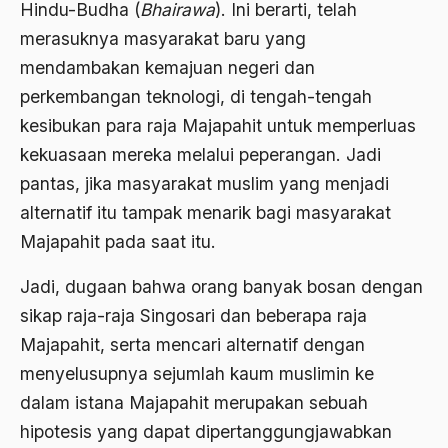
Agum Gumelar
Hindu-Budha (
Bhairawa
). Ini berarti, telah
merasuknya masyarakat baru yang
Agus Miftah
mendambakan kemajuan negeri dan
Ahimsa
perkembangan teknologi, di tengah-tengah
Ahli
kesibukan para raja Majapahit untuk memperluas
kekuasaan mereka melalui peperangan. Jadi
ahli fikih
pantas, jika masyarakat muslim yang menjadi
Ahli Ilmu Agama
alternatif itu tampak menarik bagi masyarakat
Ahli waris
Majapahit pada saat itu.
ahlul sunnah wal jamaah
Jadi, dugaan bahwa orang banyak bosan dengan
Ahlussunnah
sikap raja-raja Singosari dan beberapa raja
Majapahit, serta mencari alternatif dengan
Ahlussunnah Wal jamaah
menyelusupnya sejumlah kaum muslimin ke
Ahmad Benbella
dalam istana Majapahit merupakan sebuah
Ahmad Daudy
hipotesis yang dapat dipertanggungjawabkan