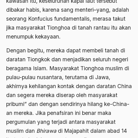
kawasan itu, keseluruhan kapal laut tersebut
Ajaran AGama
dibakar habis, karena sang menteri–yang, adalah
seorang Konfucius fundamentalis, merasa takut
Ajaran Agama Islam
jika masyarakat Tionghoa di tanah rantau itu akan
Ajaran Islam
menumpuk kekayaan.
ajaran kemasyarakatan
Dengan begitu, mereka dapat membeli tanah di
Ajengan SIngaparna
daratan Tiongkok dan menjadikan seluruh negeri
Akademi Betawi
beragama Islam. Masyarakat Tionghoa muslim di
pulau-pulau nusantara, terutama di Jawa,
Akademi Jakarta
akhirnya kehilangan kontak dengan daratan China
Akbar tanjung
dan segera mereka diserap oleh masyarakat
akhlak
pribumi” dan dengan sendirinya hilang ke-China-
an mereka. Jika penafsiran ini benar maka
Akhlaq
pergumulan yang terjadi antara masyarakat
Akidah
muslim dan
Bhirawa
di Majapahit dalam abad 14
Aktivis