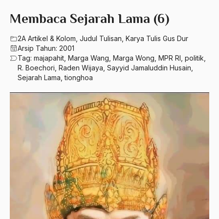
580 – Ilmu Sosial Humaniora
2023
Membaca Sejarah Lama (6)
A. Mukti Ali
630 – Agama Dan Filsafat
2022
A. Mustofa Bisri
2A Artikel & Kolom
,
Judul Tulisan
,
Karya Tulis Gus Dur
660 – Ilmu Seni, Desain dan Media
Arsip Tahun:
2001
2021
A. Yani
Tag:
majapahit
,
Marga Wang
,
Marga Wong
,
MPR RI
,
politik
,
710 – Ilmu Pendidikan
R. Boechori
,
Raden Wijaya
,
Sayyid Jamaluddin Husain
,
2020
A.A. Baramudi
Sejarah Lama
,
tionghoa
900 – Rumpun Ilmu Lainnya
2019
A.A. Navis
2018
A.H Nasution
2017
A.S
2016
Aal Usul Teroris
2015
Abad 21
2014
Abad Modern
2013
Abd. Moqsith Ghazali
2012