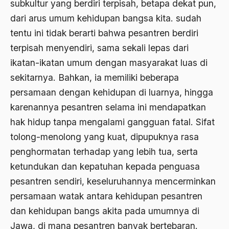
subkultur yang berdiri terpisah, betapa dekat pun,
Agum Gumelar
dari arus umum kehidupan bangsa kita. sudah
Agus Miftah
tentu ini tidak berarti bahwa pesantren berdiri
Ahimsa
terpisah menyendiri, sama sekali lepas dari
ikatan-ikatan umum dengan masyarakat luas di
Ahli
sekitarnya. Bahkan, ia memiliki beberapa
ahli fikih
persamaan dengan kehidupan di luarnya, hingga
Ahli Ilmu Agama
karenannya pesantren selama ini mendapatkan
Ahli waris
hak hidup tanpa mengalami gangguan fatal. Sifat
tolong-menolong yang kuat, dipupuknya rasa
ahlul sunnah wal jamaah
penghormatan terhadap yang lebih tua, serta
Ahlussunnah
ketundukan dan kepatuhan kepada penguasa
Ahlussunnah Wal jamaah
pesantren sendiri, keseluruhannya mencerminkan
persamaan watak antara kehidupan pesantren
Ahmad Benbella
dan kehidupan bangs akita pada umumnya di
Ahmad Daudy
Jawa, di mana pesantren banyak bertebaran.