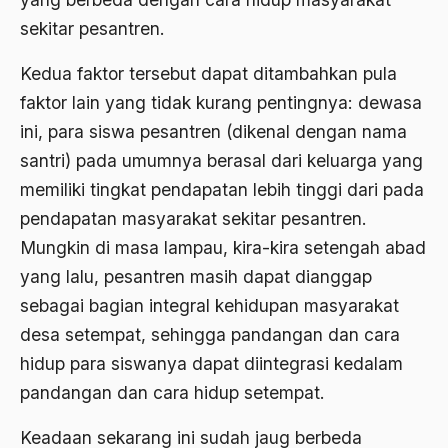
sekitar pesantren.
Aktivis Muda
akulturasi
Kedua faktor tersebut dapat ditambahkan pula
faktor lain yang tidak kurang pentingnya: dewasa
akulturasi budaya
ini, para siswa pesantren (dikenal dengan nama
Al Asnawi
santri) pada umumnya berasal dari keluarga yang
al qaeda
memiliki tingkat pendapatan lebih tinggi dari pada
pendapatan masyarakat sekitar pesantren.
Al-Azhar
Mungkin di masa lampau, kira-kira setengah abad
Al-Ghazali
yang lalu, pesantren masih dapat dianggap
Al-Ikhwanu Al-Muslimun
sebagai bagian integral kehidupan masyarakat
desa setempat, sehingga pandangan dan cara
Al-Ikhwanul Muslimin
hidup para siswanya dapat diintegrasi kedalam
al-Khalil Ibnu Ahmad al-Farahidi
pandangan dan cara hidup setempat.
Al-Maududi
Keadaan sekarang ini sudah jaug berbeda