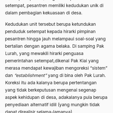
ALmanak
setempat, pesantren memiliki kedudukan unik di
Alternatif Moral
dalam pembagian kekuasaan di desa.
Alternatif Nilai
Kedudukan unit tersebut berupa ketundukan
penduduk setempat kepada hirarki pimpinan
Alternatif Politis
pesantren hingga jauh melampaui soal-soal yang
Alumni Sayid Al-Maliki
bertalian dengan agama belaka. Di samping Pak
Alvin W. Gouldner
Lurah, yang mewakili hirarki penguasa
Amangkurat
pemerintahan setempat,dikenal Pak Kiai yang
merasa mendapat kewajiban mengoreksi “sistem”
Amar Ma'ruf Nahi Munkar
dan
“establishment”
yang di bina oleh Pak Lurah.
ambisi politik
Koreksi itu ada kalanya berupa pertentangan
Ambivalen
yang tidak berkeputusan mengenai segenap
aspek kehidupan di desa, adakalanya pula berupa
ambon
penyediaan alternatif idiil (yang mungkin tidak
Amerika
dapat direalisir selama-lamanya).