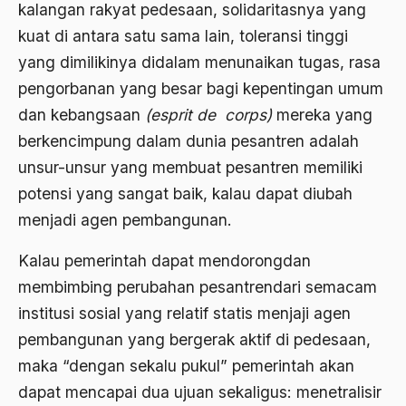
2000
kalangan rakyat pedesaan, solidaritasnya yang
Abu Hanifah
kuat di antara satu sama lain, toleransi tinggi
1999
abu jihad
yang dimilikinya didalam menunaikan tugas, rasa
1998
Abu Sangkan
pengorbanan yang besar bagi kepentingan umum
1997
dan kebangsaan
(esprit de corps)
mereka yang
Abu Zayd
berkencimpung dalam dunia pesantren adalah
1996
Aceh
unsur-unsur yang membuat pesantren memiliki
1995
Ad-daulah
potensi yang sangat baik, kalau dapat diubah
1994
menjadi agen pembangunan.
Adagium
1993
Adaptif Islam
Kalau pemerintah dapat mendorongdan
1992
membimbing perubahan pesantrendari semacam
adat
institusi sosial yang relatif statis menjaji agen
1991
Adat dan Syari'at
pembangunan yang bergerak aktif di pedesaan,
1990
Adat Ngada
maka “dengan sekalu pukul” pemerintah akan
1989
dapat mencapai dua ujuan sekaligus: menetralisir
Adat Pra-Islam