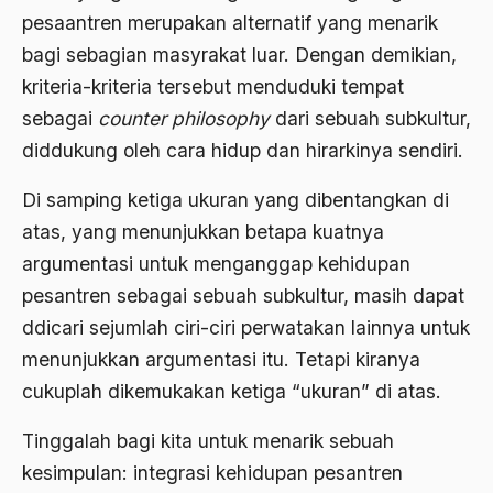
Ard
pesaantren merupakan alternatif yang menarik
area studies
bagi sebagian masyrakat luar. Dengan demikian,
kriteria-kriteria tersebut menduduki tempat
Argentina
sebagai
counter philosophy
dari sebuah subkultur,
Ariel Saron
diddukung oleh cara hidup dan hirarkinya sendiri.
Ariel Sharon
Di samping ketiga ukuran yang dibentangkan di
Ario Wowor
atas, yang menunjukkan betapa kuatnya
Aristoteles
argumentasi untuk menganggap kehidupan
pesantren sebagai sebuah subkultur, masih dapat
Arnold Y. Toynbeen
ddicari sejumlah ciri-ciri perwatakan lainnya untuk
Arogansi Birokrasi
menunjukkan argumentasi itu. Tetapi kiranya
Arrigo Sacchi
cukuplah dikemukakan ketiga “ukuran” di atas.
Arswendo
Tinggalah bagi kita untuk menarik sebuah
Arswendo Atmowiloto
kesimpulan: integrasi kehidupan pesantren