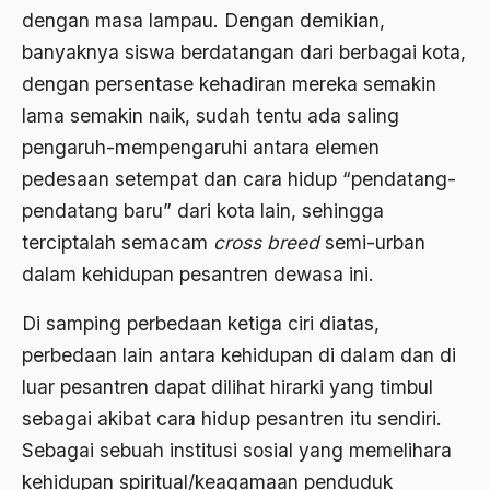
Al-qua'an dan Hadist
dengan masa lampau. Dengan demikian,
al-quran
banyaknya siswa berdatangan dari berbagai kota,
dengan persentase kehadiran mereka semakin
Alexander Solzhenitsyin
lama semakin naik, sudah tentu ada saling
Ali Khomeini
pengaruh-mempengaruhi antara elemen
Ali Murtopo
pedesaan setempat dan cara hidup “pendatang-
pendatang baru” dari kota lain, sehingga
Ali Shariati
terciptalah semacam
cross breed
semi-urban
Ali Sidikin
dalam kehidupan pesantren dewasa ini.
Ali Syahbana
Di samping perbedaan ketiga ciri diatas,
Aliran AHmadiyah
perbedaan lain antara kehidupan di dalam dan di
Aliran Kepercayaan
luar pesantren dapat dilihat hirarki yang timbul
sebagai akibat cara hidup pesantren itu sendiri.
Alistair Cook
Sebagai sebuah institusi sosial yang memelihara
Allah
kehidupan spiritual/keagamaan penduduk