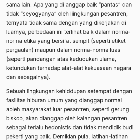
sama lain. Apa yang di anggap baik “pantas” dan
Angkatan Laut AS
tidak “seyogyanya” oleh liingkungan pesantren,
Ansor
ternyata tidak sama dengan yang dikerjakan di
luarnya, perbedaan ini terlihat baik dalam norma-
Antara Keyakinan dan Keuletan
norma etika yang bersifat sempit (seperti etiket
Antarumat Beragama
pergaulan) maupun dalam norma-norma luas
Anti Kekerasan
(seperti pandangan atas kedudukan ulama,
ketundukan terhadap alat-alat kekuasaan negara
Anti Klimak
dan sebagainya).
Anti-Kekerasan
Sebuah lingkungan kehiddupan setempat dengan
António de Oliveira Salazar
fasilitas hiburan umum yang dianggap normal
Antonio Gramsci
aoleh masyarakat luar pesantren, seperti gerung
Antony Van Leeuwenhoek
biskop, akan dianggap oleh kalangan pesantren
sebagai terlalu hedonistis dan tidak mendidik budi
antropologi
pekerti yang baik. Demikian pula, latihan-latihan
antroposentrisme