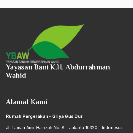
asrul sani
Aswad Mahasin
ASWAJA
Asyura 1414
Atheisme
Aturan Hukum
Yayasan Bani K.H. Abdurrahman
Wahid
Australia
Austro Melanesia
Ayat Al-Quran
Alamat Kami
Ayatullah Zanjani
Rumah Pergerakan – Griya Gus Dur
Azyumardi Azra
Jl. Taman Amir Hamzah No. 8 – Jakarta 10320 – Indonesia
bacaan mulia