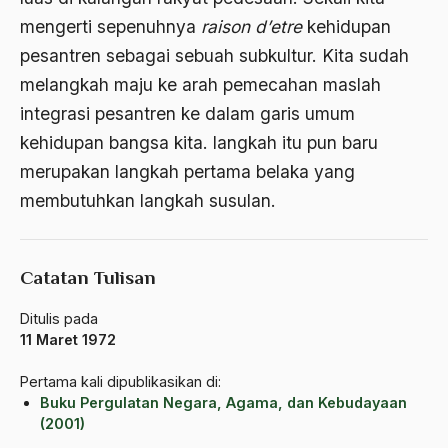
Asghar Ali Engineer
mengerti sepenuhnya
raison d’etre
kehidupan
pesantren sebagai sebuah subkultur. Kita sudah
Ashram Ghandi
melangkah maju ke arah pemecahan maslah
Asia
integrasi pesantren ke dalam garis umum
Asia Tenggara
kehidupan bangsa kita. langkah itu pun baru
merupakan langkah pertama belaka yang
Asimilasi
membutuhkan langkah susulan.
Askar
Asosiasi
Catatan Tulisan
Aspek Etika
Ditulis pada
Aspek Politis
11 Maret 1972
Aspek religius Agama
Pertama kali dipublikasikan di:
Aspek Teknis
Buku Pergulatan Negara, Agama, dan Kebudayaan
(2001)
Aspirasi Politik