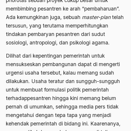
priorotas sebuah proyek cukup besar untuk
1976
membimbing pesantren ke arah “pembaharuan”.
Afrika
Ada kemungkinan juga, sebuah
master-plan
telah
1975
Afrika utara
tersusun, yang terutama memperhitungkan
1974
agama
tindakan pembaryan pesantren dari sudut
1973
sosiologi, antropologi, dan psikologi agama.
Agama & Negara
1972
Agama Asli
Dilihat dari kepentingan pemerintah untuk
1971
mensukseskan pembangunan dapat di mengerti
Agama Asli Indonesia
urgensi usaha tersebut, kalau memang sudah
Agama dan Negara
dilakukan. Usaha teratur dan sungguh-sungguh
Agama dan negaraa
untuk membuat formulasi politik pemerintah
terhadappesantren hingga kini memang belum
Agama dan Pemerintah
pernah di umumkan, sehingga media pers tidak
Agama dan Politik
mengetahui dengan tepa tapa yang menjadi
Agama dan Praktis
kehendak pemerintah di bidang ini. Kaarenanya,
Agama Demokrasi