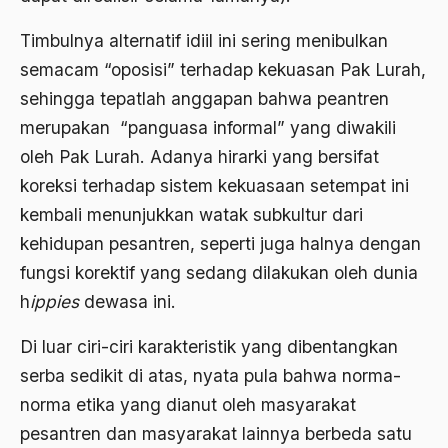
amerika latin
Timbulnya alternatif idiil ini sering menibulkan
amerika serikat
semacam “oposisi” terhadap kekuasan Pak Lurah,
Amien Rais
sehingga tepatlah anggapan bahwa peantren
merupakan “panguasa informal” yang diwakili
Amin Iskandar
oleh Pak Lurah. Adanya hirarki yang bersifat
Amir
koreksi terhadap sistem kekuasaan setempat ini
Amir Syakib Arsalan
kembali menunjukkan watak subkultur dari
kehidupan pesantren, seperti juga halnya dengan
Amirn Rais
fungsi korektif yang sedang dilakukan oleh dunia
amrozi
h
ippies
dewasa ini.
Anak ibrahim
Di luar ciri-ciri karakteristik yang dibentangkan
Anatomi
serba sedikit di atas, nyata pula bahwa norma-
Andi Mallarangeng
norma etika yang dianut oleh masyarakat
pesantren dan masyarakat lainnya berbeda satu
Andre Gide