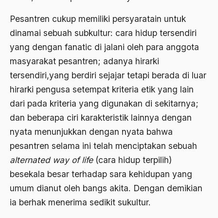
Ahmad Dhani
Pesantren cukup memiliki persyaratain untuk
Ahmad Hasan Rurbi
dinamai sebuah subkultur: cara hidup tersendiri
Ahmad Khomeini
yang dengan fanatic di jalani oleh para anggota
masyarakat pesantren; adanya hirarki
Ahmad Syafi’i Ma’arif
tersendiri,yang berdiri sejajar tetapi berada di luar
Ahmad Tirtisudiro
hirarki pengusa setempat kriteria etik yang lain
ahmad wahib
dari pada kriteria yang digunakan di sekitarnya;
dan beberapa ciri karakteristik lainnya dengan
Ahmad Wahid
nyata menunjukkan dengan nyata bahwa
Ahmadiyah
pesantren selama ini telah menciptakan sebuah
AIDS
alternated way of life
(cara hidup terpilih)
besekala besar terhadap sara kehidupan yang
Airport
umum dianut oleh bangs akita. Dengan demikian
Airport Changi
ia berhak menerima sedikit sukultur.
Airport Noto Hadi Negoro