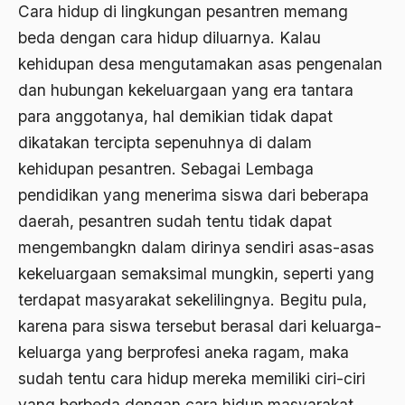
Cara hidup di lingkungan pesantren memang
Ajaran AGama
beda dengan cara hidup diluarnya. Kalau
Ajaran Agama Islam
kehidupan desa mengutamakan asas pengenalan
dan hubungan kekeluargaan yang era tantara
Ajaran Islam
para anggotanya, hal demikian tidak dapat
ajaran kemasyarakatan
dikatakan tercipta sepenuhnya di dalam
Ajengan SIngaparna
kehidupan pesantren. Sebagai Lembaga
pendidikan yang menerima siswa dari beberapa
Akademi Betawi
daerah, pesantren sudah tentu tidak dapat
Akademi Jakarta
mengembangkn dalam dirinya sendiri asas-asas
Akbar tanjung
kekeluargaan semaksimal mungkin, seperti yang
akhlak
terdapat masyarakat sekelilingnya. Begitu pula,
karena para siswa tersebut berasal dari keluarga-
Akhlaq
keluarga yang berprofesi aneka ragam, maka
Akidah
sudah tentu cara hidup mereka memiliki ciri-ciri
Aktivis
yang berbeda dengan cara hidup masyarakat