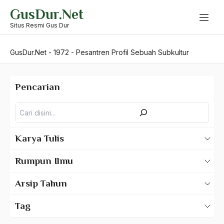
Skip
GusDur.Net
to
content
Situs Resmi Gus Dur
GusDur.Net
-
1972
-
Pesantren Profil Sebuah Subkultur
Pencarian
Pencarian
Karya Tulis
Karya Tulis Gus Dur
Rumpun Ilmu
Karya Tulis Tentang Gus Dur
500 – Ilmu Bahasa
Arsip Tahun
530 – Ilmu Bahasa Asing
2025
Tag
550 – Ilmu Ekonomi
2024
A Hafidz