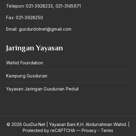
Telepon: 021-3928233, 021-3145671
Badan Usaha
Fax: 021-3928250
Bagus Hadikusumo
Email:
gusdurdotnet@gmail.com
Baha'i
baharuddin Aritonang
Jaringan Yayasan
Bahasa Indonesia
Wahid Foundation
Bahasa Internasional
Kampung Gusdurian
Bahasa melayu
Yayasan Jaringan Gusdurian Peduli
Bahasa Nasional
Bahsul Masail
Baku Bae
© 2026 GusDur.Net
|
Yayasan Bani K.H. Abdurrahman Wahid.
|
bali
Protected by reCAPTCHA —
Privacy
-
Terms