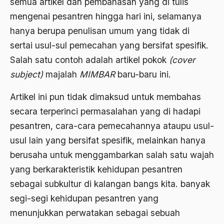
semua artikel dan pembahasan yang di tulis
mengenai pesantren hingga hari ini, selamanya
Agama di Asia
hanya berupa penulisan umum yang tidak di
agama elitis
sertai usul-sul pemecahan yang bersifat spesifik.
Agama Hukum
Salah satu contoh adalah artikel pokok
(cover
subject)
majalah
MIMBAR
baru-baru ini.
Agama Inovasi
Agama Islam
Artikel ini pun tidak dimaksud untuk membahas
secara terperinci permasalahan yang di hadapi
agama populer
pesantren, cara-cara pemecahannya ataupu usul-
Agama Terang
usul lain yang bersifat spesifik, melainkan hanya
Agamawan
berusaha untuk menggambarkan salah satu wajah
yang berkarakteristik kehidupan pesantren
Agenda Nasional
sebagai subkultur di kalangan bangs kita. banyak
Agraria
segi-segi kehidupan pesantren yang
agraris
menunjukkan perwatakan sebagai sebuah