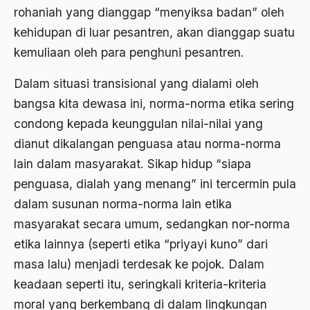
rohaniah yang dianggap “menyiksa badan” oleh
Anwar Ibrahim
kehidupan di luar pesantren, akan dianggap suatu
Anwar Sadat
kemuliaan oleh para penghuni pesantren.
apa yang kau cari palupi
Dalam situasi transisional yang dialami oleh
bangsa kita dewasa ini, norma-norma etika sering
Aparat Keamanan
condong kepada keunggulan nilai-nilai yang
APEC
dianut dikalangan penguasa atau norma-norma
Apel Akbar NU
lain dalam masyarakat. Sikap hidup “siapa
APRI
penguasa, dialah yang menang” ini tercermin pula
dalam susunan norma-norma lain etika
Ar-Raniry
masyarakat secara umum, sedangkan nor-norma
arab
etika lainnya (seperti etika “priyayi kuno” dari
arabisasi
masa lalu) menjadi terdesak ke pojok. Dalam
keadaan seperti itu, seringkali kriteria-kriteria
arafat
moral yang berkembang di dalam lingkungan