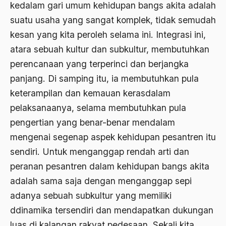
kedalam gari umum kehidupan bangs akita adalah
Arti Kepemimpinan
suatu usaha yang sangat komplek, tidak semudah
artikel gus dur
kesan yang kita peroleh selama ini. Integrasi ini,
asal-usul tradisi keilmuan pesantren
atara sebuah kultur dan subkultur, membutuhkan
perencanaan yang terperinci dan berjangka
Asas Islam
panjang. Di samping itu, ia membutuhkan pula
Asas Keagamaan
keterampilan dan kemauan kerasdalam
asas kebangsaan
pelaksanaanya, selama membutuhkan pula
Asas Organisasi Islam
pengertian yang benar-benar mendalam
mengenai segenap aspek kehidupan pesantren itu
Asas Pancasila
sendiri. Untuk menganggap rendah arti dan
Asas Permusyawaratan
peranan pesantren dalam kehidupan bangs akita
Asas Pluralisme
adalah sama saja dengan menganggap sepi
adanya sebuah subkultur yang memiliki
Asas Tunggal
ddinamika tersendiri dan mendapatkan dukungan
asean
luas di kalangan rakyat pedesaan. Sekali kita