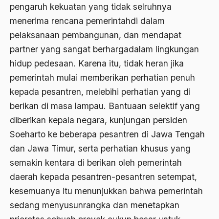
pengaruh kekuatan yang tidak selruhnya
1988
Adat Siri
menerima rencana pemerintahdi dalam
1987
Adi Sasono
pelaksanaan pembangunan, dan mendapat
1986
Adil dan Makmur
partner yang sangat berhargadalam lingkungan
hidup pedesaan. Karena itu, tidak heran jika
1985
Adipati Unus
pemerintah mulai memberikan perhatian penuh
1984
Administrasi Negara
kepada pesantren, melebihi perhatian yang di
1983
Adnan Buyung Nasution
berikan di masa lampau. Bantuaan selektif yang
1982
diberikan kepala negara, kunjungan persiden
Adopsi
Soeharto ke beberapa pesantren di Jawa Tengah
1981
Adu Pinalti
dan Jawa Timur, serta perhatian khusus yang
1980
Advisors
semakin kentara di berikan oleh pemerintah
1979
daerah kepada pesantren-pesantren setempat,
Aera-Europa
kesemuanya itu menunjukkan bahwa pemerintah
1978
Afganistan
sedang menyusunrangka dan menetapkan
1977
Afiliasi Kultural