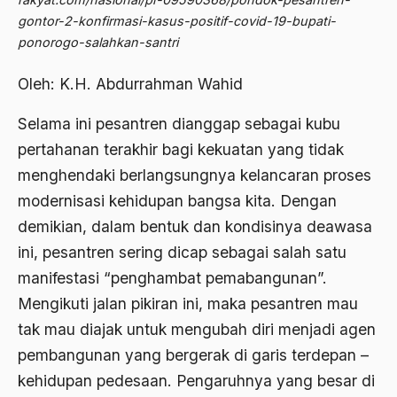
Abdi Masyarakat
gontor-2-konfirmasi-kasus-positif-covid-19-bupati-
2011
abdul wahid hasyim
ponorogo-salahkan-santri
2010
Abdullah Badawi
Oleh: K.H. Abdurrahman Wahid
2009
Abdullah Sungkar
Selama ini pesantren dianggap sebagai kubu
2008
Abdullah Syafi'i
pertahanan terakhir bagi kekuatan yang tidak
2007
menghendaki berlangsungnya kelancaran proses
Abdurrahman Addakhil
modernisasi kehidupan bangsa kita. Dengan
2006
abdurrahman wahid
demikian, dalam bentuk dan kondisinya deawasa
2005
Abolisi
ini, pesantren sering dicap sebagai salah satu
2004
Aboulhasan Bani Sadr
manifestasi “penghambat pemabangunan”.
Mengikuti jalan pikiran ini, maka pesantren mau
2003
abri
tak mau diajak untuk mengubah diri menjadi agen
2002
Abu AMrin Ibnu Alla'
pembangunan yang bergerak di garis terdepan –
2001
Abu Bakar Ba’asyir
kehidupan pedesaan. Pengaruhnya yang besar di