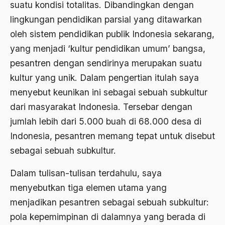
2000
suatu kondisi totalitas. Dibandingkan dengan
Abu Hanifah
lingkungan pendidikan parsial yang ditawarkan
1999
abu jihad
oleh sistem pendidikan publik Indonesia sekarang,
1998
Abu Sangkan
yang menjadi ‘kultur pendidikan umum’ bangsa,
1997
pesantren dengan sendirinya merupakan suatu
Abu Zayd
kultur yang unik. Dalam pengertian itulah saya
1996
Aceh
menyebut keunikan ini sebagai sebuah subkultur
1995
Ad-daulah
dari masyarakat Indonesia. Tersebar dengan
1994
jumlah lebih dari 5.000 buah di 68.000 desa di
Adagium
Indonesia, pesantren memang tepat untuk disebut
1993
Adaptif Islam
sebagai sebuah subkultur.
1992
adat
Dalam tulisan-tulisan terdahulu, saya
1991
Adat dan Syari'at
menyebutkan tiga elemen utama yang
1990
Adat Ngada
menjadikan pesantren sebagai sebuah subkultur:
1989
pola kepemimpinan di dalamnya yang berada di
Adat Pra-Islam