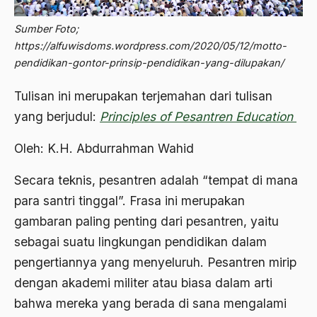
Abdi Masyarakat
2011
Sumber Foto;
abdul wahid hasyim
https://alfuwisdoms.wordpress.com/2020/05/12/motto-
2010
Abdullah Badawi
pendidikan-gontor-prinsip-pendidikan-yang-dilupakan/
2009
Abdullah Sungkar
Tulisan ini merupakan terjemahan dari tulisan
2008
Abdullah Syafi'i
yang berjudul:
Principles of Pesantren Education
2007
Abdurrahman Addakhil
Oleh: K.H. Abdurrahman Wahid
2006
abdurrahman wahid
Secara teknis, pesantren adalah “tempat di mana
2005
Abolisi
para santri tinggal”. Frasa ini merupakan
2004
Aboulhasan Bani Sadr
gambaran paling penting dari pesantren, yaitu
sebagai suatu lingkungan pendidikan dalam
2003
abri
pengertiannya yang menyeluruh. Pesantren mirip
2002
Abu AMrin Ibnu Alla'
dengan akademi militer atau biasa dalam arti
2001
Abu Bakar Ba’asyir
bahwa mereka yang berada di sana mengalami