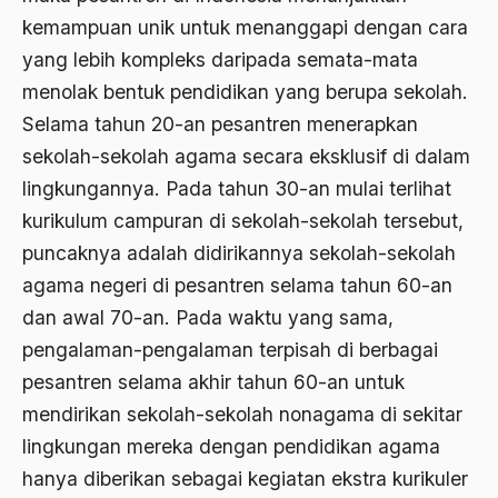
Bidang Sejarah
kemampuan unik untuk menanggapi dengan cara
Bill Clinton
yang lebih kompleks daripada semata-mata
menolak bentuk pendidikan yang berupa sekolah.
Bio-mass
Selama tahun 20-an pesantren menerapkan
Biografi
sekolah-sekolah agama secara eksklusif di dalam
Biografi Kiai Bisri Syansuri
lingkungannya. Pada tahun 30-an mulai terlihat
kurikulum campuran di sekolah-sekolah tersebut,
birokrasi
puncaknya adalah didirikannya sekolah-sekolah
Birokrasi Agama
agama negeri di pesantren selama tahun 60-an
Birokrasi Pemerintah
dan awal 70-an. Pada waktu yang sama,
Birokrasi Politik
pengalaman-pengalaman terpisah di berbagai
pesantren selama akhir tahun 60-an untuk
Birokrasi Sosialis
mendirikan sekolah-sekolah nonagama di sekitar
Birokrat
lingkungan mereka dengan pendidikan agama
Birokrat Islam
hanya diberikan sebagai kegiatan ekstra kurikuler