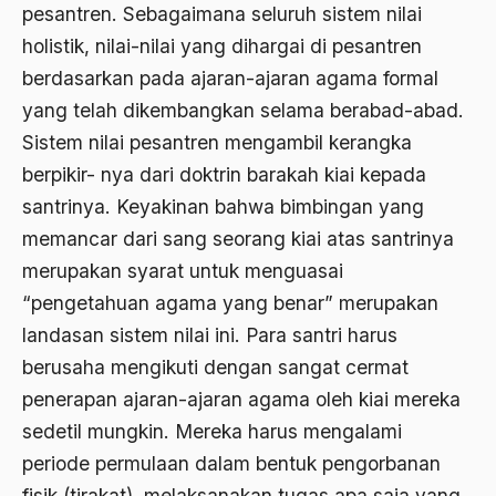
Bambang Pranomo
pesantren. Sebagaimana seluruh sistem nilai
holistik, nilai-nilai yang dihargai di pesantren
Bangladesh
berdasarkan pada ajaran-ajaran agama formal
bangsa
yang telah dikembangkan selama berabad-abad.
bangsa arab
Sistem nilai pesantren mengambil kerangka
berpikir- nya dari doktrin barakah kiai kepada
Bangsa Berdaulat
santrinya. Keyakinan bahwa bimbingan yang
Bangsa dan Negara
memancar dari sang seorang kiai atas santrinya
Bangsa Indonesia
merupakan syarat untuk menguasai
“pengetahuan agama yang benar” merupakan
Bangsa Jawa
landasan sistem nilai ini. Para santri harus
Bangsa Sunda
berusaha mengikuti dengan sangat cermat
Bangsa Tenggang Rasa
penerapan ajaran-ajaran agama oleh kiai mereka
Bangsawan
sedetil mungkin. Mereka harus mengalami
periode permulaan dalam bentuk pengorbanan
Bani Sadr
fisik (tirakat), melaksanakan tugas apa saja yang