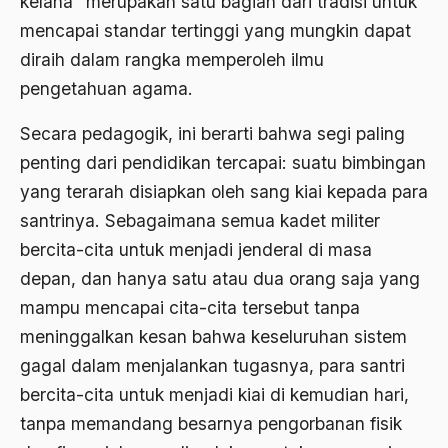
kelana” merupakan satu bagian dari tradisi untuk
Al-qua'an dan Hadist
mencapai standar tertinggi yang mungkin dapat
al-quran
diraih dalam rangka memperoleh ilmu
Alexander Solzhenitsyin
pengetahuan agama.
Ali Khomeini
Secara pedagogik, ini berarti bahwa segi paling
Ali Murtopo
penting dari pendidikan tercapai: suatu bimbingan
yang terarah disiapkan oleh sang kiai kepada para
Ali Shariati
santrinya. Sebagaimana semua kadet militer
Ali Sidikin
bercita-cita untuk menjadi jenderal di masa
Ali Syahbana
depan, dan hanya satu atau dua orang saja yang
mampu mencapai cita-cita tersebut tanpa
Aliran AHmadiyah
meninggalkan kesan bahwa keseluruhan sistem
Aliran Kepercayaan
gagal dalam menjalankan tugasnya, para santri
Alistair Cook
bercita-cita untuk menjadi kiai di kemudian hari,
Allah
tanpa memandang besarnya pengorbanan fisik