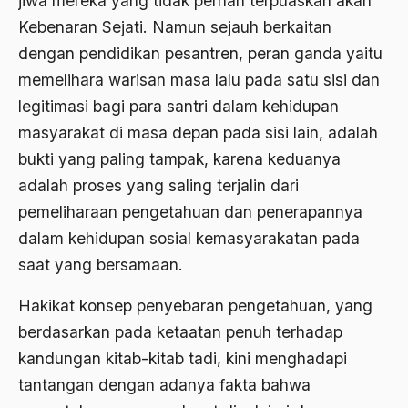
jiwa mereka yang tidak pernah terpuaskan akan
Ard
Kebenaran Sejati. Namun sejauh berkaitan
area studies
dengan pendidikan pesantren, peran ganda yaitu
Argentina
memelihara warisan masa lalu pada satu sisi dan
legitimasi bagi para santri dalam kehidupan
Ariel Saron
masyarakat di masa depan pada sisi lain, adalah
Ariel Sharon
bukti yang paling tampak, karena keduanya
Ario Wowor
adalah proses yang saling terjalin dari
pemeliharaan pengetahuan dan penerapannya
Aristoteles
dalam kehidupan sosial kemasyarakatan pada
Arnold Y. Toynbeen
saat yang bersamaan.
Arogansi Birokrasi
Hakikat konsep penyebaran pengetahuan, yang
Arrigo Sacchi
berdasarkan pada ketaatan penuh terhadap
Arswendo
kandungan kitab-kitab tadi, kini menghadapi
tantangan dengan adanya fakta bahwa
Arswendo Atmowiloto