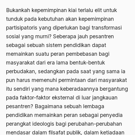
Bukankah kepemimpinan kiai terlalu elit untuk
Budaya baru
tunduk pada kebutuhan akan kepemimpinan
budaya daerah
partisipatoris yang diperlukan bagi transformasi
Budaya dan Pendidikan
sosial yang murni? Seberapa jauh pesantren
Budaya Indonesia
sebagai sebuah sistem pendidikan dapat
memainkan suatu peran pembebasan bagi
budaya jawa
masyarakat dari era lama bentuk-bentuk
Budaya Kaum Santri
perbudakan, sedangkan pada saat yang sama ia
Budaya Keraton
pun harus memenuhi permintaan dari masyarakat
itu sendiri yang mana keberadaannya bergantung
Budaya Lama
pada faktor-faktor eksternal di luar jangkauan
Budaya Pesantren
pesantren? Bagaimana sebuah lembaga
Budaya Politik
pendidikan memainkan peran sebagai penyedia
perangkat ideologis bagi perubahan-perubahan
Budaya Usaha
mendasar dalam filsafat publik, dalam ketiadaan