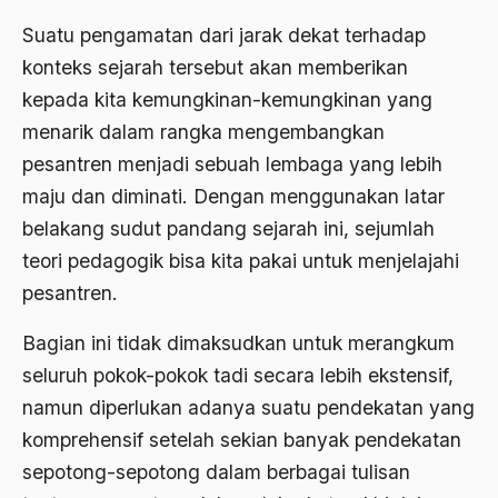
1976
Suatu pengamatan dari jarak dekat terhadap
Afrika
konteks sejarah tersebut akan memberikan
1975
Afrika utara
kepada kita kemungkinan-kemungkinan yang
1974
agama
menarik dalam rangka mengembangkan
1973
Agama & Negara
pesantren menjadi sebuah lembaga yang lebih
maju dan diminati. Dengan menggunakan latar
1972
Agama Asli
belakang sudut pandang sejarah ini, sejumlah
1971
Agama Asli Indonesia
teori pedagogik bisa kita pakai untuk menjelajahi
Agama dan Negara
pesantren.
Agama dan negaraa
Bagian ini tidak dimaksudkan untuk merangkum
Agama dan Pemerintah
seluruh pokok-pokok tadi secara lebih ekstensif,
namun diperlukan adanya suatu pendekatan yang
Agama dan Politik
komprehensif setelah sekian banyak pendekatan
Agama dan Praktis
sepotong-sepotong dalam berbagai tulisan
Agama Demokrasi