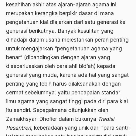
kesahihan akhir atas ajaran-ajaran agama ini
Aktivis Muda
merupakan kerangka berpikir dasar di mana
akulturasi
pengetahuan kiai diajarkan dari satu generasi ke
generasi berikutnya. Banyak kesulitan yang
akulturasi budaya
dihadapi dalam usaha melestarikan peran penting
Al Asnawi
untuk mengajarkan “pengetahuan agama yang
al qaeda
benar” (dibandingkan dengan ajaran yang
disebarluaskan oleh para ahli bid’ah) kepada
Al-Azhar
generasi yang muda, karena ada hal yang sangat
Al-Ghazali
penting yang lebih harus dilaksanakan dengan
Al-Ikhwanu Al-Muslimun
cermat sebelumnya: yaitu pencapaian standar
ilmu agama yang sangat tinggi pada diri para kiai
Al-Ikhwanul Muslimin
itu sendiri. Sebagaimana ditunjukkan oleh
al-Khalil Ibnu Ahmad al-Farahidi
Zamakhsyari Dhofier dalam bukunya
Tradisi
Al-Maududi
Pesantren
, keberadaan yang unik dari “para santri