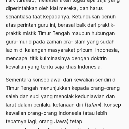
Banjar
diperintahkan oleh kiai mereka, dan harus
bank
senantiasa taat kepadanya. Ketundukan penuh
atas perintah guru ini, berasal baik dari praktik-
Bank Central Amerika
praktik mistik Timur Tengah maupun hubungan
Bank Mualat Indonesia
guru-murid pada zaman pra-Islam yang sudah
Bank Perkeditan rakyat
lazim di kalangan masyarakat pribumi Indonesia,
mencapai titik kulminasinya dengan doktrin
Bank Summa
kewalian yang tentu saja khas Indonesia.
bank syariah
Sementara konsep awal dari kewalian sendiri di
Banser
Timur Tengah menunjukkan kepada orang-orang
Banten
saleh dan suci yang menolak keduniawian dan
Banyuwangi
larut dalam perilaku kefanaan diri (
tafani
), konsep
kewalian orang-orang Indonesia (atau lebih
Bapak Koperasi
tepatnya lagi, orang Jawa) tetap
Barathiya Janata Party