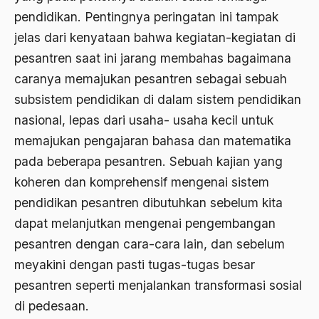
Bung karno
pendidikan. Pentingnya peringatan ini tampak
Bung Tomo
jelas dari kenyataan bahwa kegiatan-kegiatan di
pesantren saat ini jarang membahas bagaimana
burdah
caranya memajukan pesantren sebagai sebuah
Burhanudin
subsistem pendidikan di dalam sistem pendidikan
Burung-Burung Manyar
nasional, lepas dari usaha- usaha kecil untuk
memajukan pengajaran bahasa dan matematika
Buya Hamka
pada beberapa pesantren. Sebuah kajian yang
cak nur
koheren dan komprehensif mengenai sistem
caleg
pendidikan pesantren dibutuhkan sebelum kita
dapat melanjutkan mengenai pengembangan
Caligula
pesantren dengan cara-cara lain, dan sebelum
Calon Legislatif
meyakini dengan pasti tugas-tugas besar
Calon presiden
pesantren seperti menjalankan transformasi sosial
di pedesaan.
Capres