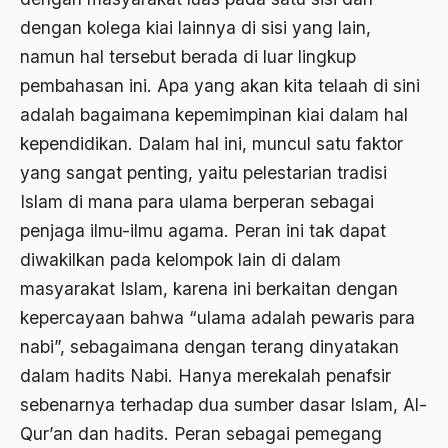
Ajaran AGama
dengan kolega kiai lainnya di sisi yang lain,
namun hal tersebut berada di luar lingkup
Ajaran Agama Islam
pembahasan ini. Apa yang akan kita telaah di sini
Ajaran Islam
adalah bagaimana kepemimpinan kiai dalam hal
ajaran kemasyarakatan
kependidikan. Dalam hal ini, muncul satu faktor
yang sangat penting, yaitu pelestarian tradisi
Ajengan SIngaparna
Islam di mana para ulama berperan sebagai
Akademi Betawi
penjaga ilmu-ilmu agama. Peran ini tak dapat
Akademi Jakarta
diwakilkan pada kelompok lain di dalam
masyarakat Islam, karena ini berkaitan dengan
Akbar tanjung
kepercayaan bahwa “ulama adalah pewaris para
akhlak
nabi”, sebagaimana dengan terang dinyatakan
Akhlaq
dalam hadits Nabi. Hanya merekalah penafsir
sebenarnya terhadap dua sumber dasar Islam, Al-
Akidah
Qur’an dan hadits. Peran sebagai pemegang
Aktivis