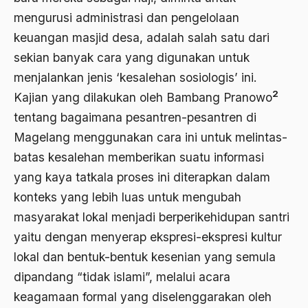
mengurusi administrasi dan pengelolaan
Badan Usaha
keuangan masjid desa, adalah salah satu dari
Bagus Hadikusumo
sekian banyak cara yang digunakan untuk
menjalankan jenis ‘kesalehan sosiologis’ ini.
Baha'i
2
Kajian yang dilakukan oleh Bambang Pranowo
baharuddin Aritonang
tentang bagaimana pesantren-pesantren di
Bahasa Indonesia
Magelang menggunakan cara ini untuk melintas-
Bahasa Internasional
batas kesalehan memberikan suatu informasi
yang kaya tatkala proses ini diterapkan dalam
Bahasa melayu
konteks yang lebih luas untuk mengubah
Bahasa Nasional
masyarakat lokal menjadi berperikehidupan santri
Bahsul Masail
yaitu dengan menyerap ekspresi-ekspresi kultur
lokal dan bentuk-bentuk kesenian yang semula
Baku Bae
dipandang “tidak islami”, melalui acara
bali
keagamaan formal yang diselenggarakan oleh