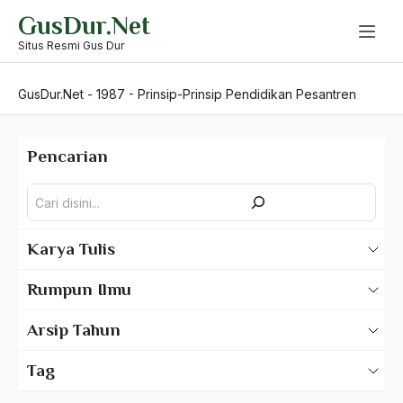
Skip
GusDur.Net
to
content
Situs Resmi Gus Dur
GusDur.Net
-
1987
-
Prinsip-Prinsip Pendidikan Pesantren
Pencarian
Pencarian
Karya Tulis
Karya Tulis Gus Dur
Rumpun Ilmu
Karya Tulis Tentang Gus Dur
500 – Ilmu Bahasa
Arsip Tahun
530 – Ilmu Bahasa Asing
2025
Tag
550 – Ilmu Ekonomi
2024
A Hafidz