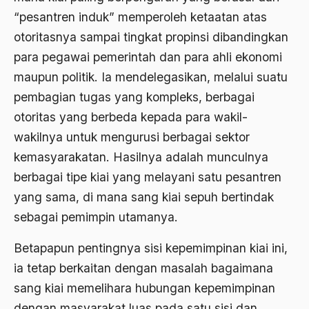
Ahmad Dhani
“pesantren induk” memperoleh ketaatan atas
otoritasnya sampai tingkat propinsi dibandingkan
Ahmad Hasan Rurbi
para pegawai pemerintah dan para ahli ekonomi
Ahmad Khomeini
maupun politik. Ia mendelegasikan, melalui suatu
Ahmad Syafi’i Ma’arif
pembagian tugas yang kompleks, berbagai
otoritas yang berbeda kepada para wakil-
Ahmad Tirtisudiro
wakilnya untuk mengurusi berbagai sektor
ahmad wahib
kemasyarakatan. Hasilnya adalah munculnya
Ahmad Wahid
berbagai tipe kiai yang melayani satu pesantren
Ahmadiyah
yang sama, di mana sang kiai sepuh bertindak
sebagai pemimpin utamanya.
AIDS
Betapapun pentingnya sisi kepemimpinan kiai ini,
Airport
ia tetap berkaitan dengan masalah bagaimana
Airport Changi
sang kiai memelihara hubungan kepemimpinan
Airport Noto Hadi Negoro
dengan masyarakat luas pada satu sisi dan