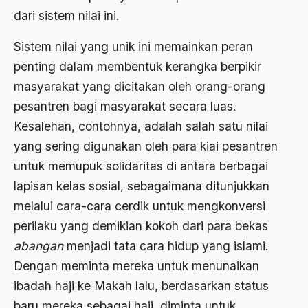
dari sistem nilai ini.
asrul sani
Sistem nilai yang unik ini memainkan peran
Aswad Mahasin
penting dalam membentuk kerangka berpikir
ASWAJA
masyarakat yang dicitakan oleh orang-orang
Asyura 1414
pesantren bagi masyarakat secara luas.
Atheisme
Kesalehan, contohnya, adalah salah satu nilai
yang sering digunakan oleh para kiai pesantren
Aturan Hukum
untuk memupuk solidaritas di antara berbagai
Australia
lapisan kelas sosial, sebagaimana ditunjukkan
Austro Melanesia
melalui cara-cara cerdik untuk mengkonversi
perilaku yang demikian kokoh dari para bekas
Ayat Al-Quran
abangan
menjadi tata cara hidup yang islami.
Ayatullah Zanjani
Dengan meminta mereka untuk menunaikan
Azyumardi Azra
ibadah haji ke Makah lalu, berdasarkan status
baru mereka sebagai haji, diminta untuk
bacaan mulia