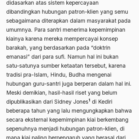
didasarkan atas sistem kepercayaan
Agum Gumelar
dibandingkan hubungan patron-klien yang semu
Agus Miftah
sebagaimana diterapkan dalam masyarakat pada
Ahimsa
umumnya. Para santri menerima kepemimpinan
Ahli
kiainya karena mereka mempercayai konsep
barakah, yang berdasarkan pada “doktrin
ahli fikih
emanasi” dari para sufi. Namun hal ini bukan
Ahli Ilmu Agama
satu-satunya sumber ketaatan tersebut, karena
Ahli waris
tradisi pra-Islam, Hindu, Budha mengenai
hubungan guru-santri juga berperan dalam hal ini.
ahlul sunnah wal jamaah
Meski demikian, hasil-hasil riset yang belum
Ahlussunnah
1
dipublikasikan dari Sidney Jones
di Kediri
Ahlussunnah Wal jamaah
beberapa tahun yang lalu mengungkapkan bahwa
secara eksternal kepemimpinan kiai berkembang
Ahmad Benbella
sepenuhnya menjadi hubungan patron-klien, di
Ahmad Daudy
mana kiai paling berpengaruh yang berasal dari