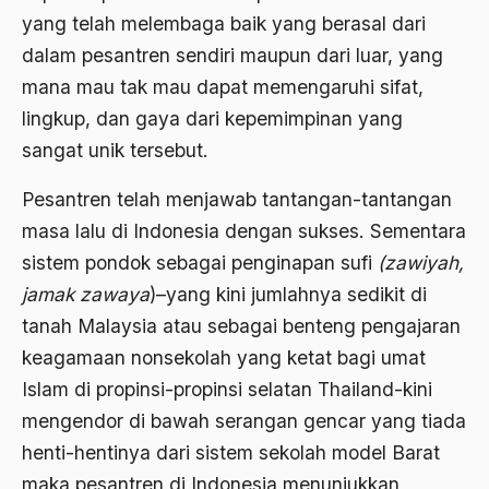
yang telah melembaga baik yang berasal dari
Bhairawan
dalam pesantren sendiri maupun dari luar, yang
Bharatiya Janatha Party
mana mau tak mau dapat memengaruhi sifat,
lingkup, dan gaya dari kepemimpinan yang
Bhineka Tunggal Ika
sangat unik tersebut.
Bhinneka Tunggal Ika
Pesantren telah menjawab tantangan-tantangan
biaya
masa lalu di Indonesia dengan sukses. Sementara
Bid'ah Phoby
sistem pondok sebagai penginapan sufi
(zawiyah,
Bidan NU
jamak zawaya
)–yang kini jumlahnya sedikit di
tanah Malaysia atau sebagai benteng pengajaran
Bidang Budaya dan Sastra
keagamaan nonsekolah yang ketat bagi umat
Bidang Kebudayaan
Islam di propinsi-propinsi selatan Thailand-kini
Bidang Niaga
mengendor di bawah serangan gencar yang tiada
henti-hentinya dari sistem sekolah model Barat
Bidang Produksi
maka pesantren di Indonesia menunjukkan