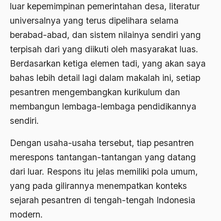
luar kepemimpinan pemerintahan desa, literatur
1988
Adat Siri
universalnya yang terus dipelihara selama
1987
Adi Sasono
berabad-abad, dan sistem nilainya sendiri yang
1986
terpisah dari yang diikuti oleh masyarakat luas.
Adil dan Makmur
Berdasarkan ketiga elemen tadi, yang akan saya
1985
Adipati Unus
bahas lebih detail lagi dalam makalah ini, setiap
1984
Administrasi Negara
pesantren mengembangkan kurikulum dan
1983
Adnan Buyung Nasution
membangun lembaga-lembaga pendidikannya
sendiri.
1982
Adopsi
1981
Dengan usaha-usaha tersebut, tiap pesantren
Adu Pinalti
merespons tantangan-tantangan yang datang
1980
Advisors
dari luar. Respons itu jelas memiliki pola umum,
1979
Aera-Europa
yang pada gilirannya menempatkan konteks
1978
Afganistan
sejarah pesantren di tengah-tengah Indonesia
modern.
1977
Afiliasi Kultural