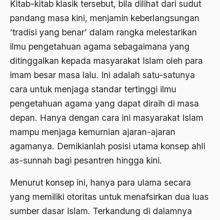
Kitab-kitab klasik tersebut, bila dilihat dari sudut
amerika latin
pandang masa kini, menjamin keberlangsungan
amerika serikat
‘tradisi yang benar’ dalam rangka melestarikan
ilmu pengetahuan agama sebagaimana yang
Amien Rais
ditinggalkan kepada masyarakat Islam oleh para
Amin Iskandar
imam besar masa lalu. Ini adalah satu-satunya
Amir
cara untuk menjaga standar tertinggi ilmu
Amir Syakib Arsalan
pengetahuan agama yang dapat diraih di masa
depan. Hanya dengan cara ini masyarakat Islam
Amirn Rais
mampu menjaga kemurnian ajaran-ajaran
amrozi
agamanya. Demikianlah posisi utama konsep ahli
Anak ibrahim
as-sunnah bagi pesantren hingga kini.
Anatomi
Menurut konsep ini, hanya para ulama secara
Andi Mallarangeng
yang memiliki otoritas untuk menafsirkan dua luas
sumber dasar Islam. Terkandung di dalamnya
Andre Gide