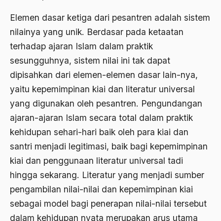
Asghar Ali Engineer
Elemen dasar ketiga dari pesantren adalah sistem
Ashram Ghandi
nilainya yang unik. Berdasar pada ketaatan
terhadap ajaran Islam dalam praktik
Asia
sesungguhnya, sistem nilai ini tak dapat
Asia Tenggara
dipisahkan dari elemen-elemen dasar lain-nya,
Asimilasi
yaitu kepemimpinan kiai dan literatur universal
yang digunakan oleh pesantren. Pengundangan
Askar
ajaran-ajaran Islam secara total dalam praktik
Asosiasi
kehidupan sehari-hari baik oleh para kiai dan
Aspek Etika
santri menjadi legitimasi, baik bagi kepemimpinan
kiai dan penggunaan literatur universal tadi
Aspek Politis
hingga sekarang. Literatur yang menjadi sumber
Aspek religius Agama
pengambilan nilai-nilai dan kepemimpinan kiai
Aspek Teknis
sebagai model bagi penerapan nilai-nilai tersebut
Aspirasi Politik
dalam kehidupan nyata merupakan arus utama