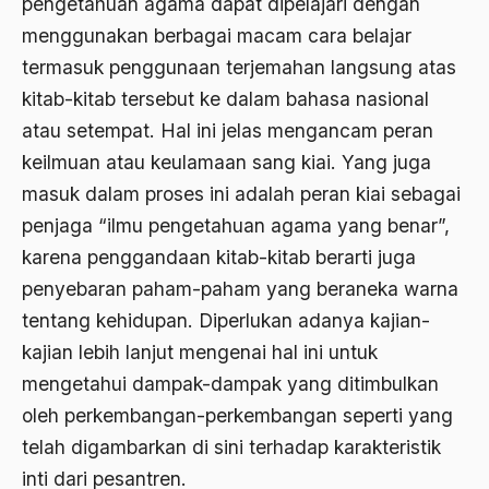
pengetahuan agama dapat dipelajari dengan
Arti Kepemimpinan
menggunakan berbagai macam cara belajar
artikel gus dur
termasuk penggunaan terjemahan langsung atas
asal-usul tradisi keilmuan pesantren
kitab-kitab tersebut ke dalam bahasa nasional
atau setempat. Hal ini jelas mengancam peran
Asas Islam
keilmuan atau keulamaan sang kiai. Yang juga
Asas Keagamaan
masuk dalam proses ini adalah peran kiai sebagai
asas kebangsaan
penjaga “ilmu pengetahuan agama yang benar”,
karena penggandaan kitab-kitab berarti juga
Asas Organisasi Islam
penyebaran paham-paham yang beraneka warna
Asas Pancasila
tentang kehidupan. Diperlukan adanya kajian-
Asas Permusyawaratan
kajian lebih lanjut mengenai hal ini untuk
mengetahui dampak-dampak yang ditimbulkan
Asas Pluralisme
oleh perkembangan-perkembangan seperti yang
Asas Tunggal
telah digambarkan di sini terhadap karakteristik
asean
inti dari pesantren.