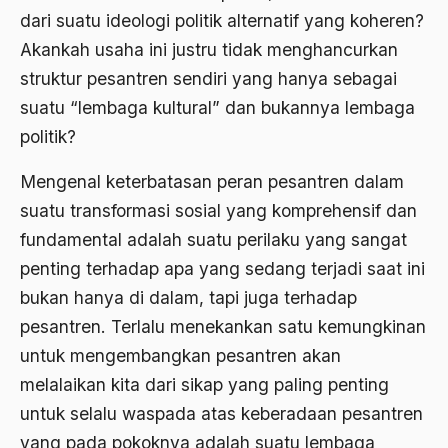
Budayawan
dari suatu ideologi politik alternatif yang koheren?
Budd Schulberg
Akankah usaha ini justru tidak menghancurkan
struktur pesantren sendiri yang hanya sebagai
buddha
suatu “lembaga kultural” dan bukannya lembaga
Budha
politik?
Budu dan Rasa
Mengenal keterbatasan peran pesantren dalam
Bugis
suatu transformasi sosial yang komprehensif dan
Buku "1492"
fundamental adalah suatu perilaku yang sangat
penting terhadap apa yang sedang terjadi saat ini
Buku P4
bukan hanya di dalam, tapi juga terhadap
Buku Primadosa
pesantren. Terlalu menekankan satu kemungkinan
Bulgaria
untuk mengembangkan pesantren akan
BUMN
melalaikan kita dari sikap yang paling penting
untuk selalu waspada atas keberadaan pesantren
Bung Hatta
yang pada pokoknya adalah suatu lembaga