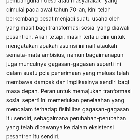
pembangunan desa atau masyarakat” yang
bom irak
dimulai pada awal tahun 70-an, kini telah
berkembang pesat menjadi suatu usaha oleh
BPKK
yang masif bagi transformasi sosial yang diawali
BPR
pesantren. Akan tetapi, masih terlalu dini untuk
brawijaya
mengatakan apakah asumsi ini naif ataukah
semata-mata ambisius, namun bagaimanapun
Brawijaya V
juga munculnya gagasan-gagasan seperti ini
Brazil
dalam suatu pola penerimaan yang meluas telah
Brigjen K
membawa dampak dan implikasinya sendiri bagi
masa depan. Peran untuk memajukan tranformasi
Budak Sosiologis
sosial seperti ini memerlukan penelaahan yang
budaya
mendalam terhadap fisibilitas gagasan-gagasan
Budaya Altenatif
itu sendiri, sebagaimana perubahan-perubahan
Budaya bangsa
yang telah dibawanya ke dalam eksistensi
pesantren itu sendiri.
budaya Barat