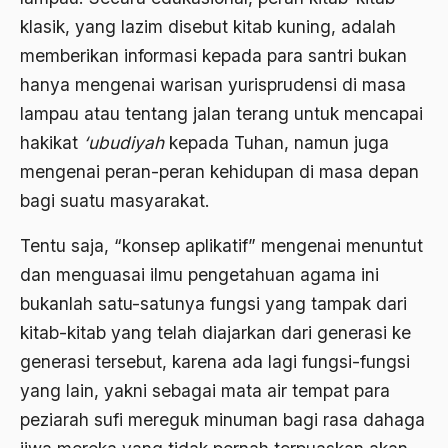
klasik, yang lazim disebut kitab kuning, adalah
Anwar Ibrahim
memberikan informasi kepada para santri bukan
Anwar Sadat
hanya mengenai warisan yurisprudensi di masa
apa yang kau cari palupi
lampau atau tentang jalan terang untuk mencapai
hakikat
‘ubudiyah
kepada Tuhan, namun juga
Aparat Keamanan
mengenai peran-peran kehidupan di masa depan
APEC
bagi suatu masyarakat.
Apel Akbar NU
Tentu saja, “konsep aplikatif” mengenai menuntut
APRI
dan menguasai ilmu pengetahuan agama ini
Ar-Raniry
bukanlah satu-satunya fungsi yang tampak dari
kitab-kitab yang telah diajarkan dari generasi ke
arab
generasi tersebut, karena ada lagi fungsi-fungsi
arabisasi
yang lain, yakni sebagai mata air tempat para
arafat
peziarah sufi mereguk minuman bagi rasa dahaga