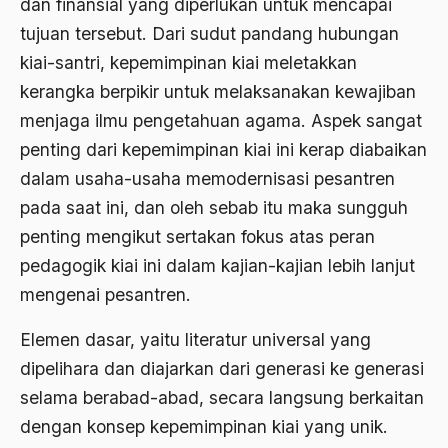
dan finansial yang diperlukan untuk mencapai
ALmanak
tujuan tersebut. Dari sudut pandang hubungan
Alternatif Moral
kiai-santri, kepemimpinan kiai meletakkan
Alternatif Nilai
kerangka berpikir untuk melaksanakan kewajiban
menjaga ilmu pengetahuan agama. Aspek sangat
Alternatif Politis
penting dari kepemimpinan kiai ini kerap diabaikan
Alumni Sayid Al-Maliki
dalam usaha-usaha memodernisasi pesantren
Alvin W. Gouldner
pada saat ini, dan oleh sebab itu maka sungguh
penting mengikut sertakan fokus atas peran
Amangkurat
pedagogik kiai ini dalam kajian-kajian lebih lanjut
Amar Ma'ruf Nahi Munkar
mengenai pesantren.
ambisi politik
Elemen dasar, yaitu literatur universal yang
Ambivalen
dipelihara dan diajarkan dari generasi ke generasi
ambon
selama berabad-abad, secara langsung berkaitan
dengan konsep kepemimpinan kiai yang unik.
Amerika