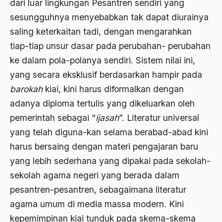
dari luar lingkungan Pesantren sendiri yang
Ben Anderson
sesungguhnya menyebabkan tak dapat diurainya
saling keterkaitan tadi, dengan mengarahkan
Benazir Bhutto
tiap-tiap unsur dasar pada perubahan- perubahan
bencana alam
ke dalam pola-polanya sendiri. Sistem nilai ini,
benny moerdani
yang secara eksklusif berdasarkan hampir pada
bar
okah
kiai, kini harus diformalkan dengan
Benturan Antar Budaya
adanya diploma tertulis yang dikeluarkan oleh
Beragama Secara Inklusif
pemerintah sebagai “
ijasah
”. Literatur universal
Berdzikir
yang telah diguna-kan selama berabad-abad kini
harus bersaing dengan materi pengajaran baru
Berita
yang lebih sederhana yang dipakai pada sekolah-
bersabar
sekolah agama negeri yang berada dalam
Bersyukur
pesantren-pesantren, sebagaimana literatur
agama umum di media massa modern. Kini
Betawi
kepemimpinan kiai tunduk pada skema-skema
BHairawa