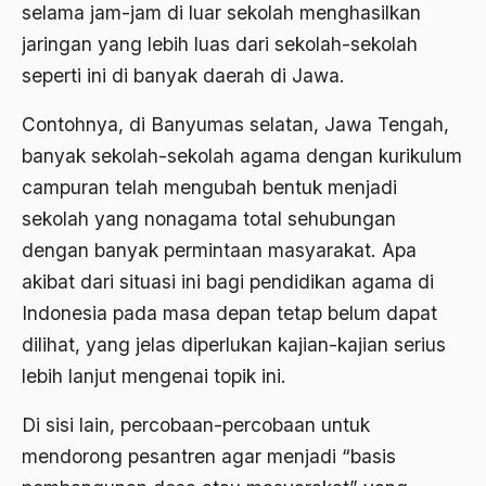
selama jam-jam di luar sekolah menghasilkan
Birokratis
jaringan yang lebih luas dari sekolah-sekolah
birokratisasi
seperti ini di banyak daerah di Jawa.
Bis Kota
Contohnya, di Banyumas selatan, Jawa Tengah,
bis PPD
banyak sekolah-sekolah agama dengan kurikulum
bisri syansuri
campuran telah mengubah bentuk menjadi
sekolah yang nonagama total sehubungan
BJ. Habibie
dengan banyak permintaan masyarakat. Apa
BLBI
akibat dari situasi ini bagi pendidikan agama di
Blitzkrieg
Indonesia pada masa depan tetap belum dapat
dilihat, yang jelas diperlukan kajian-kajian serius
Bobot Sangkaan
lebih lanjut mengenai topik ini.
Bom
Di sisi lain, percobaan-percobaan untuk
bom bali
mendorong pesantren agar menjadi “basis
bom borobudur