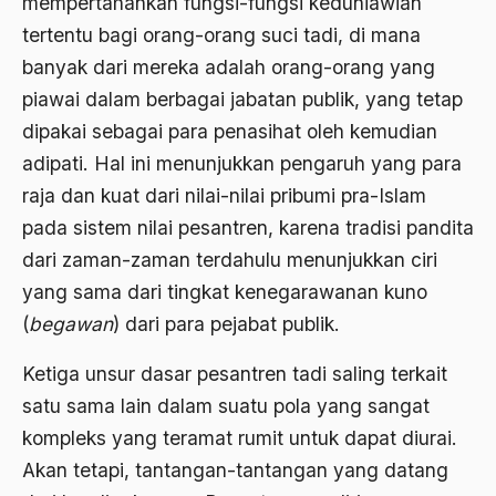
mempertahankan fungsi-fungsi keduniawian
BArisan Nasional
tertentu bagi orang-orang suci tadi, di mana
banyak dari mereka adalah orang-orang yang
Barroness Cox
piawai dalam berbagai jabatan publik, yang tetap
Batak
dipakai sebagai para penasihat oleh kemudian
Batavia
adipati. Hal ini menunjukkan pengaruh yang para
BBC
raja dan kuat dari nilai-nilai pribumi pra-Islam
pada sistem nilai pesantren, karena tradisi pandita
BBM
dari zaman-zaman terdahulu menunjukkan ciri
Beethoven
yang sama dari tingkat kenegarawanan kuno
Begin
(
begawan
) dari para pejabat publik.
Beijing
Ketiga unsur dasar pesantren tadi saling terkait
Belanakan
satu sama lain dalam suatu pola yang sangat
kompleks yang teramat rumit untuk dapat diurai.
belanda
Akan tetapi, tantangan-tantangan yang datang
Belgia