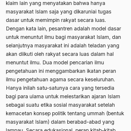
klaim lain yang menyatakan bahwa hanya
Angkatan Laut AS
masyarakat Islam saja yang dikaruniai tugas
Ansor
dasar untuk memimpin rakyat secara luas.
Dengan kata lain, pesantren adalah model dasar
Antara Keyakinan dan Keuletan
untuk menuntut ilmu bagi masyarakat Islam, dan
Antarumat Beragama
selanjutnya masyarakat ini adalah teladan yang
Anti Kekerasan
akan diikuti oleh rakyat secara luas dalam hal
menuntut ilmu. Dua model pencarian ilmu
Anti Klimak
pengetahuan ini menggambarkan ikatan peran
Anti-Kekerasan
ilmu pengetahuan agama secara keseluruhan.
António de Oliveira Salazar
Hanya inilah satu-satunya cara yang tersedia
bagi para ulama untuk melestarikan ajaran Islam
Antonio Gramsci
sebagai suatu etika sosial masyarakat setelah
Antony Van Leeuwenhoek
kemacetan konsep politik tentang ummah (bentuk
antropologi
masyarakat Islam) dalam berabad-abad yang
lampau. Secara edukasional, peran kitab-kitab
antroposentrisme