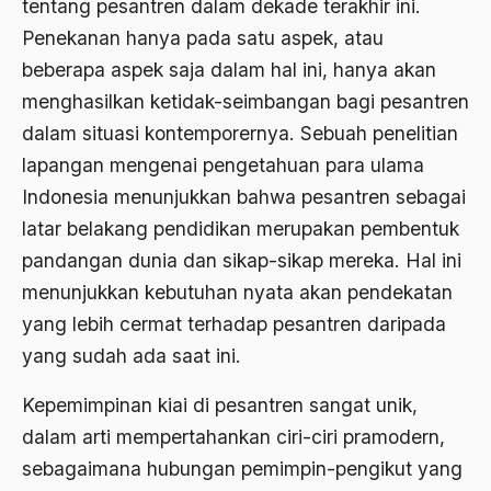
tentang pesantren dalam dekade terakhir ini.
Penekanan hanya pada satu aspek, atau
Agama di Asia
beberapa aspek saja dalam hal ini, hanya akan
agama elitis
menghasilkan ketidak-seimbangan bagi pesantren
Agama Hukum
dalam situasi kontemporernya. Sebuah penelitian
lapangan mengenai pengetahuan para ulama
Agama Inovasi
Indonesia menunjukkan bahwa pesantren sebagai
Agama Islam
latar belakang pendidikan merupakan pembentuk
agama populer
pandangan dunia dan sikap-sikap mereka. Hal ini
menunjukkan kebutuhan nyata akan pendekatan
Agama Terang
yang lebih cermat terhadap pesantren daripada
Agamawan
yang sudah ada saat ini.
Agenda Nasional
Kepemimpinan kiai di pesantren sangat unik,
Agraria
dalam arti mempertahankan ciri-ciri pramodern,
agraris
sebagaimana hubungan pemimpin-pengikut yang