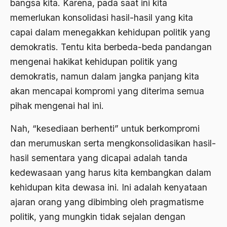
Al-qua'an dan Hadist
bangsa kita. Karena, pada saat ini kita
memerlukan konsolidasi hasil-hasil yang kita
al-quran
capai dalam menegakkan kehidupan politik yang
Alexander Solzhenitsyin
demokratis. Tentu kita berbeda-beda pandangan
Ali Khomeini
mengenai hakikat kehidupan politik yang
demokratis, namun dalam jangka panjang kita
Ali Murtopo
akan mencapai kompromi yang diterima semua
Ali Shariati
pihak mengenai hal ini.
Ali Sidikin
Nah, “kesediaan berhenti” untuk berkompromi
Ali Syahbana
dan merumuskan serta mengkonsolidasikan hasil-
Aliran AHmadiyah
hasil sementara yang dicapai adalah tanda
kedewasaan yang harus kita kembangkan dalam
Aliran Kepercayaan
kehidupan kita dewasa ini. Ini adalah kenyataan
Alistair Cook
ajaran orang yang dibimbing oleh pragmatisme
Allah
politik, yang mungkin tidak sejalan dengan