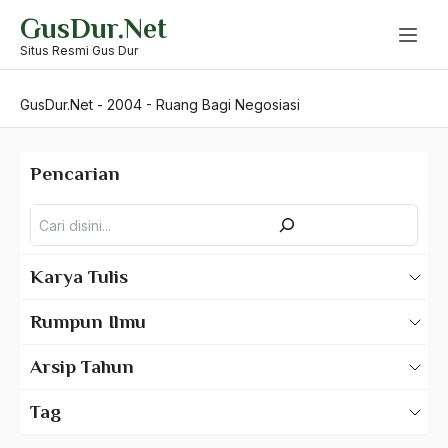
Skip
GusDur.Net
to
content
Situs Resmi Gus Dur
GusDur.Net
-
2004
-
Ruang Bagi Negosiasi
Pencarian
Pencarian
Karya Tulis
Karya Tulis Gus Dur
Rumpun Ilmu
Karya Tulis Tentang Gus Dur
500 – Ilmu Bahasa
Arsip Tahun
530 – Ilmu Bahasa Asing
2025
Tag
550 – Ilmu Ekonomi
2024
A Hafidz