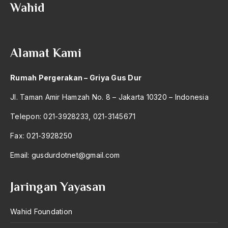
Wahid
Anwar Ibrahim
Anwar Sadat
Alamat Kami
apa yang kau cari palupi
Aparat Keamanan
Rumah Pergerakan – Griya Gus Dur
APEC
Jl. Taman Amir Hamzah No. 8 – Jakarta 10320 – Indonesia
Apel Akbar NU
Telepon: 021-3928233, 021-3145671
APRI
Fax: 021-3928250
Ar-Raniry
Email:
gusdurdotnet@gmail.com
arab
Jaringan Yayasan
arabisasi
arafat
Wahid Foundation