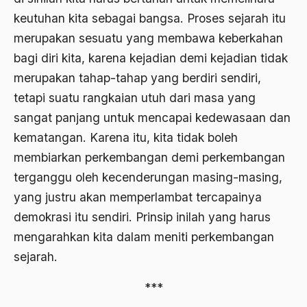
1976
keutuhan kita sebagai bangsa. Proses sejarah itu
Afrika
merupakan sesuatu yang membawa keberkahan
1975
Afrika utara
bagi diri kita, karena kejadian demi kejadian tidak
1974
agama
merupakan tahap-tahap yang berdiri sendiri,
1973
tetapi suatu rangkaian utuh dari masa yang
Agama & Negara
sangat panjang untuk mencapai kedewasaan dan
1972
Agama Asli
kematangan. Karena itu, kita tidak boleh
1971
Agama Asli Indonesia
membiarkan perkembangan demi perkembangan
terganggu oleh kecenderungan masing-masing,
Agama dan Negara
yang justru akan memperlambat tercapainya
Agama dan negaraa
demokrasi itu sendiri. Prinsip inilah yang harus
Agama dan Pemerintah
mengarahkan kita dalam meniti perkembangan
Agama dan Politik
sejarah.
Agama dan Praktis
***
Agama Demokrasi