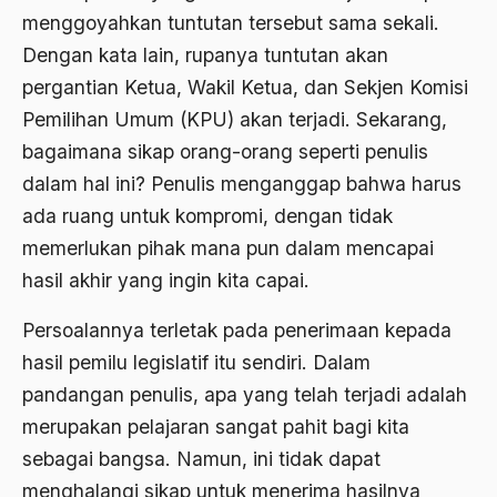
2000
Abu Hanifah
menggoyahkan tuntutan tersebut sama sekali.
1999
Dengan kata lain, rupanya tuntutan akan
abu jihad
pergantian Ketua, Wakil Ketua, dan Sekjen Komisi
1998
Abu Sangkan
Pemilihan Umum (KPU) akan terjadi. Sekarang,
1997
Abu Zayd
bagaimana sikap orang-orang seperti penulis
1996
dalam hal ini? Penulis menganggap bahwa harus
Aceh
ada ruang untuk kompromi, dengan tidak
1995
Ad-daulah
memerlukan pihak mana pun dalam mencapai
1994
Adagium
hasil akhir yang ingin kita capai.
1993
Adaptif Islam
Persoalannya terletak pada penerimaan kepada
1992
adat
hasil pemilu legislatif itu sendiri. Dalam
1991
pandangan penulis, apa yang telah terjadi adalah
Adat dan Syari'at
merupakan pelajaran sangat pahit bagi kita
1990
Adat Ngada
sebagai bangsa. Namun, ini tidak dapat
1989
Adat Pra-Islam
menghalangi sikap untuk menerima hasilnya