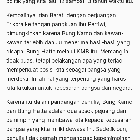
politik yang kita lalui 12 sampai 13 tahun waktu itu.
Agum Gumelar
Agus Miftah
Kembalinya Irian Barat, dengan perjuangan
Trikora ke tangan pangkuan Ibu Pertiwi,
Ahimsa
dimungkinkan karena Bung Karno dan kawan-
Ahli
kawan terlebih dahulu menerima hasil-hasil yang
ahli fikih
dicapai Bung Hatta melalui KMB itu. Memang ia
tidak puas, tetapi belakangan apa yang terjadi
Ahli Ilmu Agama
memperkuat posisi kita sebagai bangsa yang
Ahli waris
merdeka. Inilah hal yang terpenting yang harus
ahlul sunnah wal jamaah
kita lakukan untuk kebesaran bangsa dan negara.
Ahlussunnah
Karena itu dalam pandangan penulis, Bung Karno
Ahlussunnah Wal jamaah
dan Bung Hatta adalah dua sosok pejuang dan
pemimpin yang membawa kita kepada kebesaran
Ahmad Benbella
bangsa yang kita miliki dewasa ini. Sedetik pun,
Ahmad Daudy
penulis tidak pernah menganggap kepemimpinan