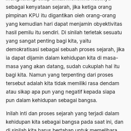
1988
sebagai kenyataan sejarah, jika ketiga orang
Adat Siri
pimpinan KPU itu digantikan oleh orang-orang
1987
Adi Sasono
yang kemudian hari dapat menjamin obyektivitas
1986
Adil dan Makmur
hasil pemilu itu sendiri. Di sinilah terletak sesuatu
1985
Adipati Unus
yang sangat penting bagi kita, yaitu
demokratisasi sebagai sebuah proses sejarah, jika
1984
Administrasi Negara
ia dapat dijamin dalam kehidupan kita di masa-
1983
Adnan Buyung Nasution
masa yang akan datang, sudah cukuplah hal itu
1982
Adopsi
bagi kita. Namun yang terpenting dari proses
1981
tersebut adalah kita tidak memiliki rasa dendam
Adu Pinalti
atau sikap apa pun yang negatif kepada siapa
1980
Advisors
pun dalam kehidupan sebagai bangsa.
1979
Aera-Europa
Inilah inti dan proses sejarah yang terjadi dalam
1978
Afganistan
kehidupan kita sebagai bangsa pada saat ini, dan
1977
Afiliasi Kultural
di sinilah kita harus bertahan untuk memelihara