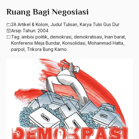
580 – Ilmu Sosial Humaniora
2023
Ruang Bagi Negosiasi
A. Mukti Ali
630 – Agama Dan Filsafat
2022
A. Mustofa Bisri
2A Artikel & Kolom
,
Judul Tulisan
,
Karya Tulis Gus Dur
660 – Ilmu Seni, Desain dan Media
Arsip Tahun:
2004
2021
A. Yani
Tag:
ambisi politik
,
demokrasi
,
demokratisasi
,
Irian barat
,
710 – Ilmu Pendidikan
Konferensi Meja Bundar
,
Konsolidasi
,
Mohammad Hatta
,
2020
A.A. Baramudi
parpol
,
Trikora Bung Karno
900 – Rumpun Ilmu Lainnya
2019
A.A. Navis
2018
A.H Nasution
2017
A.S
2016
Aal Usul Teroris
2015
Abad 21
2014
Abad Modern
2013
Abd. Moqsith Ghazali
2012