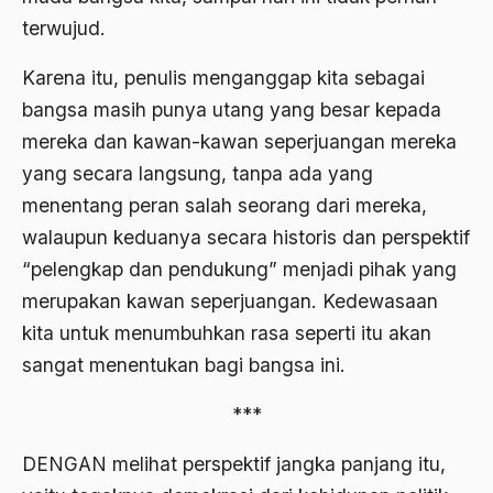
terwujud.
Ajaran AGama
Ajaran Agama Islam
Karena itu, penulis menganggap kita sebagai
bangsa masih punya utang yang besar kepada
Ajaran Islam
mereka dan kawan-kawan seperjuangan mereka
ajaran kemasyarakatan
yang secara langsung, tanpa ada yang
Ajengan SIngaparna
menentang peran salah seorang dari mereka,
walaupun keduanya secara historis dan perspektif
Akademi Betawi
“pelengkap dan pendukung” menjadi pihak yang
Akademi Jakarta
merupakan kawan seperjuangan. Kedewasaan
Akbar tanjung
kita untuk menumbuhkan rasa seperti itu akan
akhlak
sangat menentukan bagi bangsa ini.
Akhlaq
***
Akidah
DENGAN melihat perspektif jangka panjang itu,
Aktivis