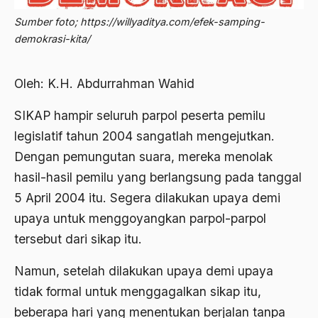
Abdi Masyarakat
Sumber foto; https://willyaditya.com/efek-samping-
2011
abdul wahid hasyim
demokrasi-kita/
2010
Abdullah Badawi
2009
Oleh: K.H. Abdurrahman Wahid
Abdullah Sungkar
2008
Abdullah Syafi'i
SIKAP hampir seluruh parpol peserta pemilu
2007
legislatif tahun 2004 sangatlah mengejutkan.
Abdurrahman Addakhil
Dengan pemungutan suara, mereka menolak
2006
abdurrahman wahid
hasil-hasil pemilu yang berlangsung pada tanggal
2005
Abolisi
5 April 2004 itu. Segera dilakukan upaya demi
2004
upaya untuk menggoyangkan parpol-parpol
Aboulhasan Bani Sadr
tersebut dari sikap itu.
2003
abri
2002
Namun, setelah dilakukan upaya demi upaya
Abu AMrin Ibnu Alla'
tidak formal untuk menggagalkan sikap itu,
2001
Abu Bakar Ba’asyir
beberapa hari yang menentukan berjalan tanpa