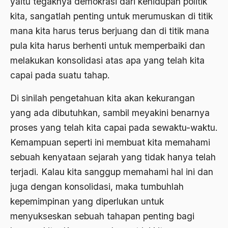
yaitu tegaknya demokrasi dari kehidupan politik
kita, sangatlah penting untuk merumuskan di titik
Aktivis Muda
mana kita harus terus berjuang dan di titik mana
akulturasi
pula kita harus berhenti untuk memperbaiki dan
akulturasi budaya
melakukan konsolidasi atas apa yang telah kita
capai pada suatu tahap.
Al Asnawi
al qaeda
Di sinilah pengetahuan kita akan kekurangan
yang ada dibutuhkan, sambil meyakini benarnya
Al-Azhar
proses yang telah kita capai pada sewaktu-waktu.
Al-Ghazali
Kemampuan seperti ini membuat kita memahami
Al-Ikhwanu Al-Muslimun
sebuah kenyataan sejarah yang tidak hanya telah
terjadi. Kalau kita sanggup memahami hal ini dan
Al-Ikhwanul Muslimin
juga dengan konsolidasi, maka tumbuhlah
al-Khalil Ibnu Ahmad al-Farahidi
kepemimpinan yang diperlukan untuk
Al-Maududi
menyukseskan sebuah tahapan penting bagi