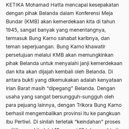
KETIKA Mohamad Hatta mencapai kesepakatan
Agama di Asia
dengan pihak Belanda dalam Konferensi Meja
Bundar (KMB) akan kemerdekaan kita di tahun
agama elitis
1945, sangat banyak yang menentangnya,
Agama Hukum
termasuk Bung Karno sahabat karibnya, dan
Agama Inovasi
teman seperjuangan. Bung Karno khawatir
persetujuan melalui KMB akan memungkinkan
Agama Islam
pihak Belanda untuk menyalahi janji kemerdekaan
agama populer
dan kita akan dijajah kembali oleh Belanda. Di
Agama Terang
antara bukti yang dikemukakan adalah kenyataan
Agamawan
Irian Barat masih “dipegang” Belanda. Dengan
usaha yang sangat bersungguh-sungguh oleh
Agenda Nasional
para pejuang lainnya, dengan Trikora Bung Karno
Agraria
berhasil mengembalikan provinsi itu ke pangkuan
agraris
Ibu Pertiwi. Di sinilah terletak “keindahan” proses