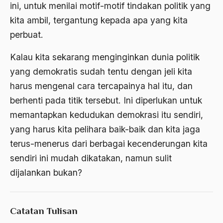
ini, untuk menilai motif-motif tindakan politik yang
amerika latin
kita ambil, tergantung kepada apa yang kita
amerika serikat
perbuat.
Amien Rais
Kalau kita sekarang menginginkan dunia politik
Amin Iskandar
yang demokratis sudah tentu dengan jeli kita
Amir
harus mengenal cara tercapainya hal itu, dan
berhenti pada titik tersebut. Ini diperlukan untuk
Amir Syakib Arsalan
memantapkan kedudukan demokrasi itu sendiri,
Amirn Rais
yang harus kita pelihara baik-baik dan kita jaga
amrozi
terus-menerus dari berbagai kecenderungan kita
sendiri ini mudah dikatakan, namun sulit
Anak ibrahim
dijalankan bukan?
Anatomi
Andi Mallarangeng
Catatan Tulisan
Andre Gide