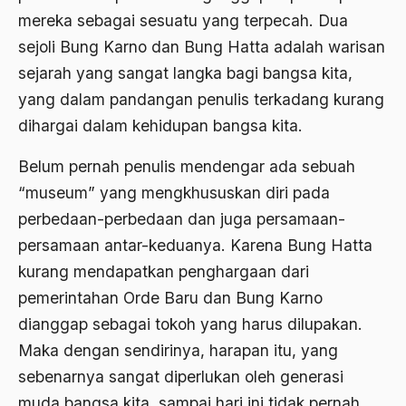
Ahmad Dhani
mereka sebagai sesuatu yang terpecah. Dua
sejoli Bung Karno dan Bung Hatta adalah warisan
Ahmad Hasan Rurbi
sejarah yang sangat langka bagi bangsa kita,
Ahmad Khomeini
yang dalam pandangan penulis terkadang kurang
Ahmad Syafi’i Ma’arif
dihargai dalam kehidupan bangsa kita.
Ahmad Tirtisudiro
Belum pernah penulis mendengar ada sebuah
ahmad wahib
“museum” yang mengkhususkan diri pada
perbedaan-perbedaan dan juga persamaan-
Ahmad Wahid
persamaan antar-keduanya. Karena Bung Hatta
Ahmadiyah
kurang mendapatkan penghargaan dari
AIDS
pemerintahan Orde Baru dan Bung Karno
dianggap sebagai tokoh yang harus dilupakan.
Airport
Maka dengan sendirinya, harapan itu, yang
Airport Changi
sebenarnya sangat diperlukan oleh generasi
Airport Noto Hadi Negoro
muda bangsa kita, sampai hari ini tidak pernah