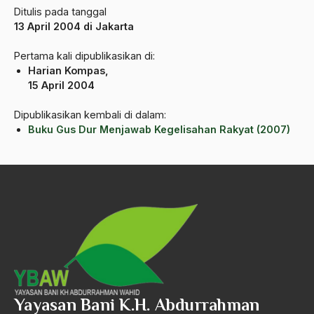
Ditulis pada tanggal
Angkatan Laut AS
13 April 2004 di Jakarta
Ansor
Pertama kali dipublikasikan di:
Harian Kompas,
Antara Keyakinan dan Keuletan
15 April 2004
Antarumat Beragama
Dipublikasikan kembali di dalam:
Anti Kekerasan
Buku Gus Dur Menjawab Kegelisahan Rakyat (2007)
Anti Klimak
Anti-Kekerasan
António de Oliveira Salazar
Antonio Gramsci
Antony Van Leeuwenhoek
antropologi
Yayasan Bani K.H. Abdurrahman
antroposentrisme