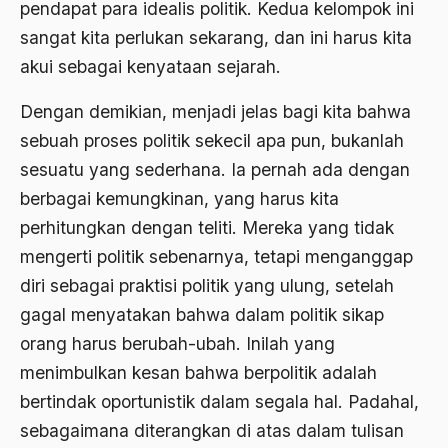
pendapat para idealis politik. Kedua kelompok ini
ALmanak
sangat kita perlukan sekarang, dan ini harus kita
Alternatif Moral
akui sebagai kenyataan sejarah.
Alternatif Nilai
Dengan demikian, menjadi jelas bagi kita bahwa
Alternatif Politis
sebuah proses politik sekecil apa pun, bukanlah
Alumni Sayid Al-Maliki
sesuatu yang sederhana. Ia pernah ada dengan
berbagai kemungkinan, yang harus kita
Alvin W. Gouldner
perhitungkan dengan teliti. Mereka yang tidak
Amangkurat
mengerti politik sebenarnya, tetapi menganggap
Amar Ma'ruf Nahi Munkar
diri sebagai praktisi politik yang ulung, setelah
gagal menyatakan bahwa dalam politik sikap
ambisi politik
orang harus berubah-ubah. Inilah yang
Ambivalen
menimbulkan kesan bahwa berpolitik adalah
ambon
bertindak oportunistik dalam segala hal. Padahal,
Amerika
sebagaimana diterangkan di atas dalam tulisan