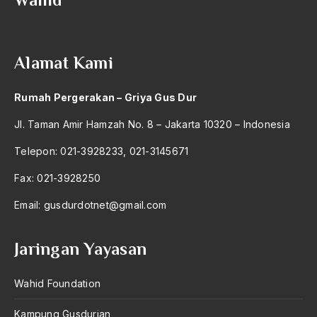
2004
DI
2003
DI-TII
Alamat Kami
2002
DI/TII
2001
Dialektika Islam
Rumah Pergerakan – Griya Gus Dur
2000
dialog
Jl. Taman Amir Hamzah No. 8 – Jakarta 10320 – Indonesia
1999
Dialog Agama
Telepon: 021-3928233, 021-3145671
1998
Dialog Agama Islam
Fax: 021-3928250
1997
Dialog Antaragama
Email:
gusdurdotnet@gmail.com
1996
dialog lintas iman
Jaringan Yayasan
1995
Dialog Nasional
1994
Wahid Foundation
Dialog: Kritik dan Identitas Agama
1993
dian interfidei
Kampung Gusdurian