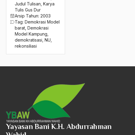
2016
Judul Tulisan
,
Karya
Demontrasi
Tulis Gus Dur
2015
Denokratisasi
Arsip Tahun:
2003
Tag:
Demokrasi Model
2014
departemen agama
barat
,
Demokrasi
Model Kampung
,
2013
Der Tagesspiegel
demokratisasi
,
NU
,
rekonsiliasi
2012
desentralisasi
2011
desentralisasi kebudayaan bangsa
2010
destabilitasi perekonomian
2009
dewa 19
2008
dewa wisnu
2007
Dewan Perdamaian Antar-Agama Internasional
2006
Dewan Pertimbangan Agung
Yayasan Bani K.H. Abdurrahman
2005
Dewi Sartika
Wahid