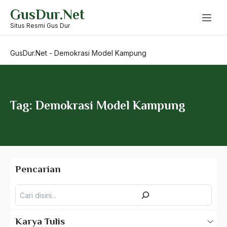
Skip
GusDur.Net
to
Dekrit 5 juli 1958
content
Situs Resmi Gus Dur
Dekrit 5 Juli 1959
GusDur.Net
-
Demokrasi Model Kampung
Dekrit Anti-Teror
Dekrit Presiden 5 Juli 59
Demikrasi Pancasila
Tag: Demokrasi Model Kampung
Demo
democratic state
demokrasi
Pencarian
Demokrasi Atas Bawah
Pencarian
Demokrasi dan Keadilan
Demokrasi Fiqh
Karya Tulis