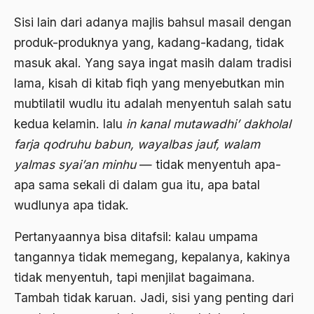
amerika latin
Sisi lain dari adanya majlis bahsul masail dengan
amerika serikat
produk-produknya yang, kadang-kadang, tidak
masuk akal. Yang saya ingat masih dalam tradisi
Amien Rais
lama, kisah di kitab fiqh yang menyebutkan min
Amin Iskandar
mubtilatil wudlu itu adalah menyentuh salah satu
Amir
kedua kelamin. lalu
in kanal mutawadhi’ dakholal
farja qodruhu babun, wayalbas jauf, walam
Amir Syakib Arsalan
yalmas syai’an minhu
— tidak menyentuh apa-
Amirn Rais
apa sama sekali di dalam gua itu, apa batal
amrozi
wudlunya apa tidak.
Anak ibrahim
Pertanyaannya bisa ditafsil: kalau umpama
Anatomi
tangannya tidak memegang, kepalanya, kakinya
tidak menyentuh, tapi menjilat bagaimana.
Andi Mallarangeng
Tambah tidak karuan. Jadi, sisi yang penting dari
Andre Gide