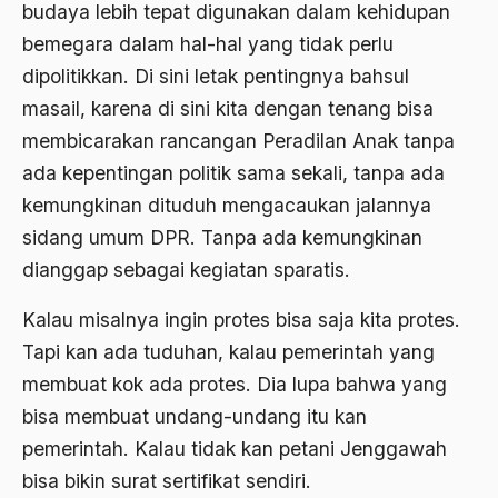
budaya lebih tepat digunakan dalam kehidupan
BArisan Nasional
bemegara dalam hal-hal yang tidak perlu
Barroness Cox
dipolitikkan. Di sini letak pentingnya bahsul
masail, karena di sini kita dengan tenang bisa
Batak
membicarakan rancangan Peradilan Anak tanpa
Batavia
ada kepentingan politik sama sekali, tanpa ada
BBC
kemungkinan dituduh mengacaukan jalannya
BBM
sidang umum DPR. Tanpa ada kemungkinan
dianggap sebagai kegiatan sparatis.
Beethoven
Kalau misalnya ingin protes bisa saja kita protes.
Begin
Tapi kan ada tuduhan, kalau pemerintah yang
Beijing
membuat kok ada protes. Dia lupa bahwa yang
Belanakan
bisa membuat undang-undang itu kan
belanda
pemerintah. Kalau tidak kan petani Jenggawah
bisa bikin surat sertifikat sendiri.
Belgia