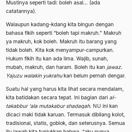
Budayawan
Mustinya seperti tadi: boleh asal… (ada
catatannya).
Budd Schulberg
buddha
Walaupun kadang-kdang kita bingun dengan
bahasa fikih seperti “boleh tapi makruh.” Makruh
Budha
ya makruh, kok boleh. Makruh itu barang yang
Budu dan Rasa
tidak boleh. Kita kok menyampur-campurkan.
Bugis
Hukum fikih itu kan ada lima. Wajib, sunah,
mubah, makruh, dan haram. Boleh itu kan
jawaz.
Buku "1492"
Yajuzu walakin yukrahu
kan belum pernah dengar.
Buku P4
Suatu hal yang harus kita lihat secara mendalam,
Buku Primadosa
kita batidakan secara tepat. Ini bagian dari
al-
Bulgaria
takabbur ‘ala mutakabur shadaqah
. NU ini kan
BUMN
dicaci maki tidak karuan. Termasuk dibilang kolot,
tradisional, statis, goblok, dan seterusnya. Semua
Bung Hatta
itu jawab kita tunjukkan bahwa, “aku punya