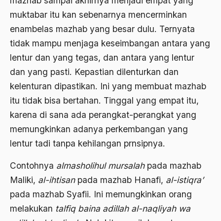
mazhab sampai akhirnya menjadi empat yang
Ajaran AGama
muktabar itu kan sebenarnya mencerminkan
enambelas mazhab yang besar dulu. Ternyata
Ajaran Agama Islam
tidak mampu menjaga keseimbangan antara yang
Ajaran Islam
lentur dan yang tegas, dan antara yang lentur
ajaran kemasyarakatan
dan yang pasti. Kepastian dilenturkan dan
kelenturan dipastikan. Ini yang membuat mazhab
Ajengan SIngaparna
itu tidak bisa bertahan. Tinggal yang empat itu,
Akademi Betawi
karena di sana ada perangkat-perangkat yang
Akademi Jakarta
memungkinkan adanya perkembangan yang
lentur tadi tanpa kehilangan prnsipnya.
Akbar tanjung
akhlak
Contohnya
almasholihul mursalah
pada mazhab
Maliki,
al-ihtisan
pada mazhab Hanafi,
al-istiqra’
Akhlaq
pada mazhab Syafii. Ini memungkinkan orang
Akidah
melakukan
talfiq baina adillah al-naqliyah wa
Aktivis