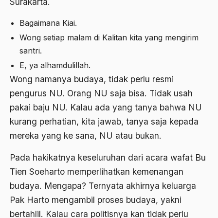
Surakarta.
Bambang Pranomo
Bangladesh
Bagaimana Kiai.
Wong setiap malam di Kalitan kita yang mengirim
bangsa
santri.
bangsa arab
E, ya alhamdulillah.
Bangsa Berdaulat
Wong namanya budaya, tidak perlu resmi
pengurus NU. Orang NU saja bisa. Tidak usah
Bangsa dan Negara
pakai baju NU. Kalau ada yang tanya bahwa NU
Bangsa Indonesia
kurang perhatian, kita jawab, tanya saja kepada
Bangsa Jawa
mereka yang ke sana, NU atau bukan.
Bangsa Sunda
Pada hakikatnya keseluruhan dari acara wafat Bu
Bangsa Tenggang Rasa
Tien Soeharto memperlihatkan kemenangan
budaya. Mengapa? Ternyata akhirnya keluarga
Bangsawan
Pak Harto mengambil proses budaya, yakni
Bani Sadr
bertahlil. Kalau cara politisnya kan tidak perlu