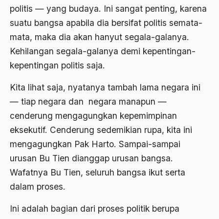
Arti Kepemimpinan
politis — yang budaya. Ini sangat penting, karena
suatu bangsa apabila dia bersifat politis semata-
artikel gus dur
mata, maka dia akan hanyut segala-galanya.
asal-usul tradisi keilmuan pesantren
Kehilangan segala-galanya demi kepentingan-
Asas Islam
kepentingan politis saja.
Asas Keagamaan
Kita lihat saja, nyatanya tambah lama negara ini
asas kebangsaan
— tiap negara dan negara manapun —
cenderung mengagungkan kepemimpinan
Asas Organisasi Islam
eksekutif. Cenderung sedemikian rupa, kita ini
Asas Pancasila
mengagungkan Pak Harto. Sampai-sampai
Asas Permusyawaratan
urusan Bu Tien dianggap urusan bangsa.
Wafatnya Bu Tien, seluruh bangsa ikut serta
Asas Pluralisme
dalam proses.
Asas Tunggal
Ini adalah bagian dari proses politik berupa
asean