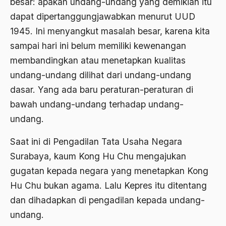
besar: apakah undang-undang yang demikian itu
dapat dipertanggungjawabkan menurut UUD
Bhairawan
1945. Ini menyangkut masalah besar, karena kita
Bharatiya Janatha Party
sampai hari ini belum memiliki kewenangan
Bhineka Tunggal Ika
membandingkan atau menetapkan kualitas
undang-undang dilihat dari undang-undang
Bhinneka Tunggal Ika
dasar. Yang ada baru peraturan-peraturan di
biaya
bawah undang-undang terhadap undang-
Bid'ah Phoby
undang.
Bidan NU
Saat ini di Pengadilan Tata Usaha Negara
Bidang Budaya dan Sastra
Surabaya, kaum Kong Hu Chu mengajukan
gugatan kepada negara yang menetapkan Kong
Bidang Kebudayaan
Hu Chu bukan agama. Lalu Kepres itu ditentang
Bidang Niaga
dan dihadapkan di pengadilan kepada undang-
Bidang Produksi
undang.