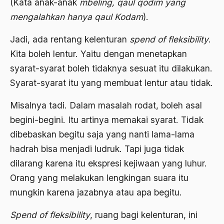
(Kata anak-anak
mbeling, qaul qodim yang
Agum Gumelar
mengalahkan hanya qaul Kodam
).
Agus Miftah
Jadi, ada rentang kelenturan
spend of fleksibility
.
Ahimsa
Kita boleh lentur. Yaitu dengan menetapkan
Ahli
syarat-syarat boleh tidaknya sesuat itu dilakukan.
ahli fikih
Syarat-syarat itu yang membuat lentur atau tidak.
Ahli Ilmu Agama
Misalnya tadi. Dalam masalah rodat, boleh asal
Ahli waris
begini-begini. Itu artinya memakai syarat. Tidak
dibebaskan begitu saja yang nanti lama-lama
ahlul sunnah wal jamaah
hadrah bisa menjadi ludruk. Tapi juga tidak
Ahlussunnah
dilarang karena itu ekspresi kejiwaan yang luhur.
Ahlussunnah Wal jamaah
Orang yang melakukan lengkingan suara itu
mungkin karena jazabnya atau apa begitu.
Ahmad Benbella
Ahmad Daudy
Spend of fleksibility
, ruang bagi kelenturan, ini