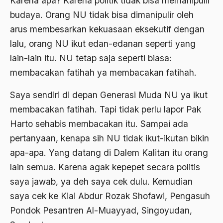
Karena apa? Karena politik tidak bisa memanipulir
budaya. Orang NU tidak bisa dimanipulir oleh
Badan Usaha
arus membesarkan kekuasaan eksekutif dengan
Bagus Hadikusumo
lalu, orang NU ikut edan-edanan seperti yang
Baha'i
lain-lain itu. NU tetap saja seperti biasa:
membacakan fatihah ya membacakan fatihah.
baharuddin Aritonang
Bahasa Indonesia
Saya sendiri di depan Generasi Muda NU ya ikut
membacakan fatihah. Tapi tidak perlu lapor Pak
Bahasa Internasional
Harto sehabis membacakan itu. Sampai ada
Bahasa melayu
pertanyaan, kenapa sih NU tidak ikut-ikutan bikin
Bahasa Nasional
apa-apa. Yang datang di Dalem Kalitan itu orang
lain semua. Karena agak kepepet secara politis
Bahsul Masail
saya jawab, ya deh saya cek dulu. Kemudian
Baku Bae
saya cek ke Kiai Abdur Rozak Shofawi, Pengasuh
bali
Pondok Pesantren Al-Muayyad, Singoyudan,