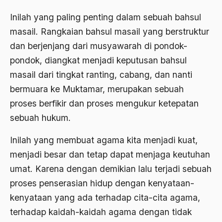
1988
Adat Siri
Inilah yang paling penting dalam sebuah bahsul
1987
Adi Sasono
masail. Rangkaian bahsul masail yang berstruktur
1986
dan berjenjang dari musyawarah di pondok-
Adil dan Makmur
pondok, diangkat menjadi keputusan bahsul
1985
Adipati Unus
masail dari tingkat ranting, cabang, dan nanti
1984
Administrasi Negara
bermuara ke Muktamar, merupakan sebuah
1983
proses berfikir dan proses mengukur ketepatan
Adnan Buyung Nasution
sebuah hukum.
1982
Adopsi
1981
Inilah yang membuat agama kita menjadi kuat,
Adu Pinalti
menjadi besar dan tetap dapat menjaga keutuhan
1980
Advisors
umat. Karena dengan demikian lalu terjadi sebuah
1979
Aera-Europa
proses penserasian hidup dengan kenyataan-
1978
kenyataan yang ada terhadap cita-cita agama,
Afganistan
terhadap kaidah-kaidah agama dengan tidak
1977
Afiliasi Kultural