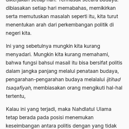
Ard
dibiasakan setiap hari memabahas, memikirkan
area studies
serta memutuskan masalah seperti itu, kita turut
Argentina
menentukan arah dari perkembangan politik di
negeri kita.
Ariel Saron
Ariel Sharon
Ini yang sebetulnya mungkin kita kurang
menyadari. Mungkin kita kurang memahami,
Ario Wowor
bahwa fungsi bahsul masail itu bisa bersifat politis
Aristoteles
dalam jangka panjang melalui penataan budaya,
Arnold Y. Toynbeen
pengarahan-pengarahan budaya melalalui
ijtihad
tsaqafiyah
, membiasakan orang mengikuti hal-hal
Arogansi Birokrasi
tertentu,
Arrigo Sacchi
Kalau ini yang terjadi, maka Nahdlatul Ulama
Arswendo
tetap berada pada posisi menemukan
Arswendo Atmowiloto
keseimbangan antara politis dengan yang tidak