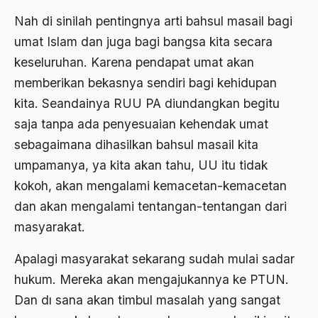
Nah di sinilah pentingnya arti bahsul masail bagi
Ben Anderson
umat Islam dan juga bagi bangsa kita secara
Benazir Bhutto
keseluruhan. Karena pendapat umat akan
bencana alam
memberikan bekasnya sendiri bagi kehidupan
benny moerdani
kita. Seandainya RUU PA diundangkan begitu
saja tanpa ada penyesuaian kehendak umat
Benturan Antar Budaya
sebagaimana dihasilkan bahsul masail kita
Beragama Secara Inklusif
umpamanya, ya kita akan tahu, UU itu tidak
Berdzikir
kokoh, akan mengalami kemacetan-kemacetan
dan akan mengalami tentangan-tentangan dari
Berita
masyarakat.
bersabar
Apalagi masyarakat sekarang sudah mulai sadar
Bersyukur
hukum. Mereka akan mengajukannya ke PTUN.
Betawi
Dan dı sana akan timbul masalah yang sangat
BHairawa