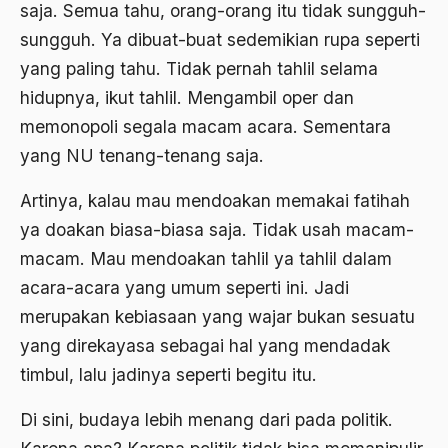
saja. Semua tahu, orang-orang itu tidak sungguh-
asrul sani
sungguh. Ya dibuat-buat sedemikian rupa seperti
Aswad Mahasin
yang paling tahu. Tidak pernah tahlil selama
hidupnya, ikut tahlil. Mengambil oper dan
ASWAJA
memonopoli segala macam acara. Sementara
Asyura 1414
yang NU tenang-tenang saja.
Atheisme
Artinya, kalau mau mendoakan memakai fatihah
Aturan Hukum
ya doakan biasa-biasa saja. Tidak usah macam-
Australia
macam. Mau mendoakan tahlil ya tahlil dalam
acara-acara yang umum seperti ini. Jadi
Austro Melanesia
merupakan kebiasaan yang wajar bukan sesuatu
Ayat Al-Quran
yang direkayasa sebagai hal yang mendadak
Ayatullah Zanjani
timbul, lalu jadinya seperti begitu itu.
Azyumardi Azra
Di sini, budaya lebih menang dari pada politik.
bacaan mulia