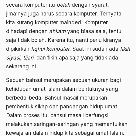
2000
Abu Hanifah
secara komputer itu
boleh
dengan syarat,
jima’nya juga harus secara komputer. Ternyata
1999
abu jihad
kita kurang komputer mainded. Komputer
1998
Abu Sangkan
dihadapi dengan
ahkam
yang biasa saja, tentu
1997
Abu Zayd
saja tidak boleh. Karena itu, nanti perlu kiranya
1996
dipikirkan
fiqhul komputer
. Saat ini sudah ada
fikih
Aceh
siyasi, tijari
, dan fikih apa saja yang tidak ada
1995
Ad-daulah
sekarang ini.
1994
Adagium
Sebuah bahsul merupakan sebuah ukuran bagi
1993
Adaptif Islam
kehidupan umat Islam dalam bentuknya yang
1992
adat
berbeda-beda. Bahsul masail merupakan
1991
pembentuk sikap dan pandangan hidup umat.
Adat dan Syari'at
Dalam proses itu, bahsul masail berfungsi
1990
Adat Ngada
melakukan saringan-saringan yang memantulkan
1989
Adat Pra-Islam
kewajaran dalam hidup kita sebagai umat Islam.