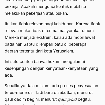
bekerja. Apakah mengunci kontak mobil itu
Agama di Asia
melakukan pekerjaan atau bukan.
agama elitis
Itu kan tidak relevan bagi kehidupan. Karena tidak
Agama Hukum
relevan maka tidak diterima masyarakat umum.
Agama Inovasi
Mereka menjadi ekstrem, kalau ada mobil lewat
pada hari Sabtu dilempari batu di beberapa
Agama Islam
daerah tertentu dari kota Yerusalem.
agama populer
Ini satu contoh bahwa hukum mengalamai
Agama Terang
kesenjangan dengan kenyataan-kenyataan yang
Agamawan
ada.
Agenda Nasional
Sebaliknya dalam Islam, ada proses penyesuaian
Agraria
terus-menerus. Tadi baru disebutkan, menurut
agraris
qaul qadim begini, menurut
qaul jadid
begitu.