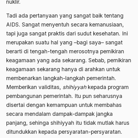
nuklir.
Budaya baru
Tadi ada pertanyaan yang sangat baik tentang
budaya daerah
AIDS. Sangat menyentuh secara kemanusiaan,
tapi juga sangat praktis dari sudut kesehatan. Ini
Budaya dan Pendidikan
merupakan suatu hal yang –bagi saya– sangat
Budaya Indonesia
berarti di tengah-tengah merosotnya pemikiran
budaya jawa
keagamaan yang ada sekarang. Sebab, pemikiran
Budaya Kaum Santri
keagamaan sekarang hanya di arahkan untuk
membenarkan langkah-langkah pemerintah.
Budaya Keraton
Memberikan validitas,
shihiyyah
kepada program
Budaya Lama
pembangunan pemerintah. Itu pun seharusnya
Budaya Pesantren
disertai dengan kemampuan untuk membahas
secara mendalam dampak-dampak jangka
Budaya Politik
panjang, sehinga shihiyyah itu tidak mutlak harus
Budaya Usaha
ditundukkan kepada persyaratan-persyaratan.