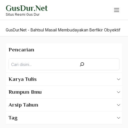
Skip
GusDur.Net
to
content
Situs Resmi Gus Dur
GusDur.Net
-
Bahtsul Masail Membudayakan Berfikir Obyektif
Pencarian
Pencarian
Karya Tulis
Karya Tulis Gus Dur
Rumpun Ilmu
Karya Tulis Tentang Gus Dur
500 – Ilmu Bahasa
Arsip Tahun
530 – Ilmu Bahasa Asing
2025
Tag
550 – Ilmu Ekonomi
2024
A Hafidz