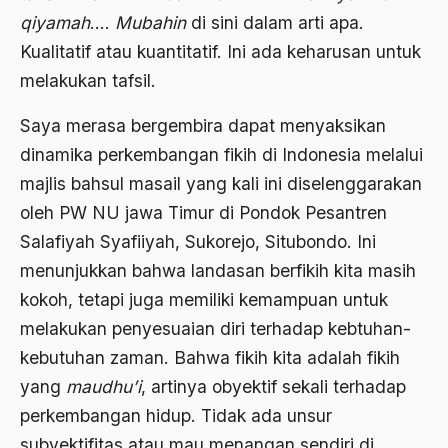
Al-qua'an dan Hadist
qiyamah
….
Mubahin
di sini dalam arti apa.
al-quran
Kualitatif atau kuantitatif. Ini ada keharusan untuk
Alexander Solzhenitsyin
melakukan tafsil.
Ali Khomeini
Saya merasa bergembira dapat menyaksikan
dinamika perkembangan fikih di Indonesia melalui
Ali Murtopo
majlis bahsul masail yang kali ini diselenggarakan
Ali Shariati
oleh PW NU jawa Timur di Pondok Pesantren
Ali Sidikin
Salafiyah Syafiiyah, Sukorejo, Situbondo. Ini
Ali Syahbana
menunjukkan bahwa landasan berfikih kita masih
kokoh, tetapi juga memiliki kemampuan untuk
Aliran AHmadiyah
melakukan penyesuaian diri terhadap kebtuhan-
Aliran Kepercayaan
kebutuhan zaman. Bahwa fikih kita adalah fikih
Alistair Cook
yang
maudhu’i
, artinya obyektif sekali terhadap
perkembangan hidup. Tidak ada unsur
Allah
subyektifitas atau mau menangan sendiri di