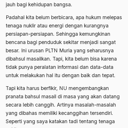
jauh bagi kehidupan bangsa.
bom irak
Padahal kita belum berbicara, apa hukum melepas
BPKK
tenaga nuklir atau energi dengan kurangnya
BPR
persiapan-persiapan. Sehingga kemungkinan
brawijaya
bencana bagi penduduk sekitar menjadi sangat
besar. Ini urusan PLTN Muria yang seharusnya
Brawijaya V
dibahsul masailkan. Tapi, kita belum bisa karena
Brazil
tidak punya peralatan informasi dan data-data
Brigjen K
untuk melakukan hal itu dengan baik dan tepat.
Budak Sosiologis
Tapi kita harus berfikir, NU mengembangkan
budaya
pranata bahsul masail di masa yang akan datang
secara lebih canggih. Artinya masalah-masalah
Budaya Altenatif
yang dibahas memiliki kecanggihan tersendiri.
Budaya bangsa
Seperti yang saya katakan tadi tentang tenaga
budaya Barat