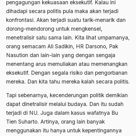
pengagungan kekuasaan eksekutif. Kalau ini
Asghar Ali Engineer
dihadapi secara politis pula maka akan terjadi
Ashram Ghandi
konfrontasi. Akan terjadi suatu tarik-menarik dan
dorong-mendorong untuk mengkensel,
Asia
menetralisir satu sama lain. Kita lihat umpamanya,
Asia Tenggara
orang semacam Ali Sadikin, HR Darsono, Pak
Asimilasi
Nasution dan lain-lain yang dengan sengaja
menentang arus memuliakan atau memenangkan
Askar
eksekutif. Dengan segala risiko dan pengorbanan
Asosiasi
mereka. Dan kita tahu mereka kalah secara politis.
Aspek Etika
Tapi sebenarnya, kecenderungan politik demikian
Aspek Politis
dapat dinetralisir melalui budaya. Dan itu sudah
Aspek religius Agama
terjadi di NU. Juga dalam kasus wafatnya Bu
Tien Suharto. Artinya, orang lain banyak
Aspek Teknis
menggunakan itu hanya untuk kepentingannya
Aspirasi Politik