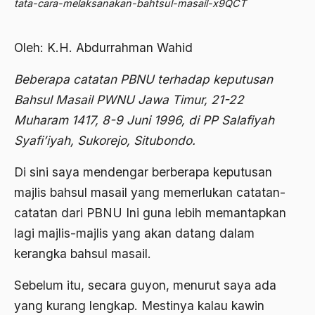
tata-cara-melaksanakan-bahtsul-masail-x9QCT
Abdi Masyarakat
2011
abdul wahid hasyim
Oleh: K.H. Abdurrahman Wahid
2010
Abdullah Badawi
Beberapa catatan PBNU terhadap keputusan
2009
Abdullah Sungkar
Bahsul Masail PWNU Jawa Timur, 21-22
2008
Abdullah Syafi'i
Muharam 1417, 8-9 Juni 1996, di PP Salafiyah
2007
Abdurrahman Addakhil
Syafi’iyah, Sukorejo, Situbondo.
2006
abdurrahman wahid
Di sini saya mendengar berberapa keputusan
2005
Abolisi
majlis bahsul masail yang memerlukan catatan-
catatan dari PBNU Ini guna lebih memantapkan
2004
Aboulhasan Bani Sadr
lagi majlis-majlis yang akan datang dalam
2003
abri
kerangka bahsul masail.
2002
Abu AMrin Ibnu Alla'
Sebelum itu, secara guyon, menurut saya ada
2001
Abu Bakar Ba’asyir
yang kurang lengkap. Mestinya kalau kawin