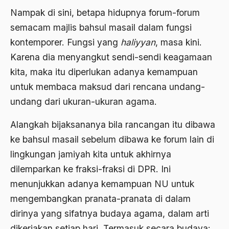
Nampak di sini, betapa hidupnya forum-forum
Anwar Ibrahim
semacam majlis bahsul masail dalam fungsi
Anwar Sadat
kontemporer. Fungsi yang
haliyyan
, masa kini.
apa yang kau cari palupi
Karena dia menyangkut sendi-sendi keagamaan
kita, maka itu diperlukan adanya kemampuan
Aparat Keamanan
untuk membaca maksud dari rencana undang-
APEC
undang dari ukuran-ukuran agama.
Apel Akbar NU
Alangkah bijaksananya bila rancangan itu dibawa
APRI
ke bahsul masail sebelum dibawa ke forum lain di
Ar-Raniry
lingkungan jamiyah kita untuk akhirnya
dilemparkan ke fraksi-fraksi di DPR. Ini
arab
menunjukkan adanya kemampuan NU untuk
arabisasi
mengembangkan pranata-pranata di dalam
arafat
dirinya yang sifatnya budaya agama, dalam arti
dikerjakan setiap hari. Termasuk secara budaya: