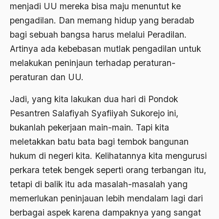
menjadi UU mereka bisa maju menuntut ke
Birokratis
pengadilan. Dan memang hidup yang beradab
birokratisasi
bagi sebuah bangsa harus melalui Peradilan.
Bis Kota
Artinya ada kebebasan mutlak pengadilan untuk
melakukan peninjaun terhadap peraturan-
bis PPD
peraturan dan UU.
bisri syansuri
Jadi, yang kita lakukan dua hari di Pondok
BJ. Habibie
Pesantren Salafiyah Syafiiyah Sukorejo ini,
BLBI
bukanlah pekerjaan main-main. Tapi kita
Blitzkrieg
meletakkan batu bata bagi tembok bangunan
hukum di negeri kita. Kelihatannya kita mengurusi
Bobot Sangkaan
perkara tetek bengek seperti orang terbangan itu,
Bom
tetapi di balik itu ada masalah-masalah yang
bom bali
memerlukan peninjauan lebih mendalam lagi dari
berbagai aspek karena dampaknya yang sangat
bom borobudur