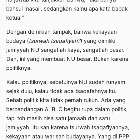
Bung karno
bahsul masail, sedangkan kamu apa kata bapak
Bung Tomo
ketua.”
burdah
Dengan demikian tampak, bahwa kekayaan
Burhanudin
budaya (
tsurwah tsaqafiyah?
) yang dimiliki
jamiyyah NU sangatlah kaya, sangatlah besar.
Burung-Burung Manyar
Dan, ini yang membuat NU besar. Bukan karena
Buya Hamka
politiknya.
cak nur
Kalau politiknya, sebetulnya NU sudah runyam
caleg
sejak dulu, kalau tidak ada tsaqafahnya itu.
Caligula
Sebab politik kita tidak pernah rukun. Ada yang
berpandangan A, B, C begitu rupa dalam politik,
Calon Legislatif
tapi toh masih bisa satu jamaah dan satu
Calon presiden
jamiyyah. Itu kan karena tsurwah tsaqafiyahnya,
Capres
kekayaan atau warisan budayanya. Yang di PPP