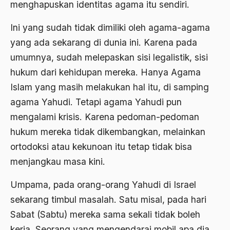
menghapuskan identitas agama itu sendiri.
1976
Afrika
Ini yang sudah tidak dimiliki oleh agama-agama
1975
Afrika utara
yang ada sekarang di dunia ini. Karena pada
1974
agama
umumnya, sudah melepaskan sisi legalistik, sisi
1973
hukum dari kehidupan mereka. Hanya Agama
Agama & Negara
Islam yang masih melakukan hal itu, di samping
1972
Agama Asli
agama Yahudi. Tetapi agama Yahudi pun
1971
Agama Asli Indonesia
mengalami krisis. Karena pedoman-pedoman
hukum mereka tidak dikembangkan, melainkan
Agama dan Negara
ortodoksi atau kekunoan itu tetap tidak bisa
Agama dan negaraa
menjangkau masa kini.
Agama dan Pemerintah
Umpama, pada orang-orang Yahudi di Israel
Agama dan Politik
sekarang timbul masalah. Satu misal, pada hari
Agama dan Praktis
Sabat (Sabtu) mereka sama sekali tidak boleh
kerja. Seorang yang mengendarai mobil apa dia
Agama Demokrasi