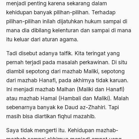
menjadi penting karena sekarang dalam
Ahmad Dhani
kehidupan banyak pilihan-pilihan. Terhadap
Ahmad Hasan Rurbi
pilihan-pilihan inilah dijatuhkan hukum sampai di
Ahmad Khomeini
mana dia dibilang kelenturan dan sampai di mana
itu keluar dari aturan agama.
Ahmad Syafi’i Ma’arif
Ahmad Tirtisudiro
Tadi disebut adanya talfik. Kita teringat yang
pernah terjadi pada masalah perkawinan. Di situ
ahmad wahib
diambil sepotong dari mazhab Maliki, sepotong
Ahmad Wahid
dari mazhab Hanafi, pada akhirnya tidak karuan.
Ahmadiyah
Ini menjadi mazhab Malhan (Maliki dan Hanafi)
atau mazhab Hamal (Hambali dan Maliki). Malah
AIDS
sebenarnya banyak ke Daud az-Zhahiri. Tapi
Airport
masih bisa diartikan fiqhul mazahib.
Airport Changi
Saya tidak mengerti itu. Kehidupan mazhab-
Airport Noto Hadi Negoro