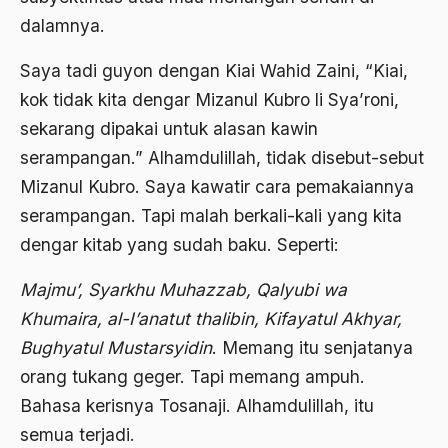
ALmanak
dalamnya.
Alternatif Moral
Saya tadi guyon dengan Kiai Wahid Zaini, “Kiai,
Alternatif Nilai
kok tidak kita dengar Mizanul Kubro li Sya’roni,
Alternatif Politis
sekarang dipakai untuk alasan kawin
serampangan.” Alhamdulillah, tidak disebut-sebut
Alumni Sayid Al-Maliki
Mizanul Kubro. Saya kawatir cara pemakaiannya
Alvin W. Gouldner
serampangan. Tapi malah berkali-kali yang kita
Amangkurat
dengar kitab yang sudah baku. Seperti:
Amar Ma'ruf Nahi Munkar
Majmu’, Syarkhu Muhazzab, Qalyubi wa
ambisi politik
Khumaira, al-I’anatut thalibin, Kifayatul Akhyar,
Bughyatul Mustarsyidin
. Memang itu senjatanya
Ambivalen
orang tukang geger. Tapi memang ampuh.
ambon
Bahasa kerisnya Tosanaji. Alhamdulillah, itu
Amerika
semua terjadi.