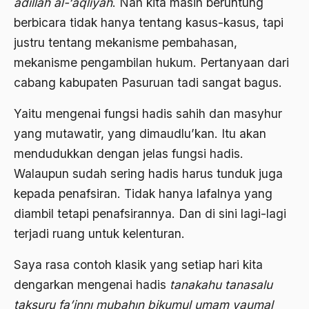
adillah al-‘aqliyah
. Nah kita masih beruntung
berbicara tidak hanya tentang kasus-kasus, tapi
Aktivis Muda
justru tentang mekanisme pembahasan,
akulturasi
mekanisme pengambilan hukum. Pertanyaan dari
akulturasi budaya
cabang kabupaten Pasuruan tadi sangat bagus.
Al Asnawi
Yaitu mengenai fungsi hadis sahih dan masyhur
al qaeda
yang mutawatir, yang dimaudlu’kan. Itu akan
mendudukkan dengan jelas fungsi hadis.
Al-Azhar
Walaupun sudah sering hadis harus tunduk juga
Al-Ghazali
kepada penafsiran. Tidak hanya lafalnya yang
Al-Ikhwanu Al-Muslimun
diambil tetapi penafsirannya. Dan di sini lagi-lagi
Al-Ikhwanul Muslimin
terjadi ruang untuk kelenturan.
al-Khalil Ibnu Ahmad al-Farahidi
Saya rasa contoh klasik yang setiap hari kita
dengarkan mengenai hadis
tanakahu tanasalu
Al-Maududi
taksuru fa’innı mubahın bikumul umam yaumal