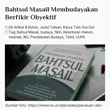
580 – Ilmu Sosial Humaniora
2023
Bahtsul Masail Membudayakan
A. Mukti Ali
630 – Agama Dan Filsafat
Berfikir Obyektif
2022
A. Mustofa Bisri
660 – Ilmu Seni, Desain dan Media
2021
2A Artikel & Kolom
,
Judul Tulisan
,
Karya Tulis Gus Dur
A. Yani
Tag:
Bahsul Masail
,
budaya
,
fikih
,
Kelenturan Hukum
,
710 – Ilmu Pendidikan
2020
A.A. Baramudi
mazhab
,
NU
,
Pendekatan Budaya
,
Tafsil
,
UUPA
900 – Rumpun Ilmu Lainnya
2019
A.A. Navis
2018
A.H Nasution
2017
A.S
2016
Aal Usul Teroris
2015
Abad 21
2014
Abad Modern
2013
Abd. Moqsith Ghazali
Sumber foto: https://www.nu.or.id/pustaka/panduan-dan-
2012