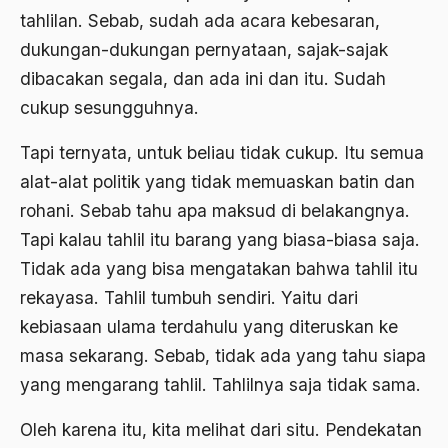
Banjar
tahlilan. Sebab, sudah ada acara kebesaran,
dukungan-dukungan pernyataan, sajak-sajak
bank
dibacakan segala, dan ada ini dan itu. Sudah
Bank Central Amerika
cukup sesungguhnya.
Bank Mualat Indonesia
Tapi ternyata, untuk beliau tidak cukup. Itu semua
Bank Perkeditan rakyat
alat-alat politik yang tidak memuaskan batin dan
Bank Summa
rohani. Sebab tahu apa maksud di belakangnya.
Tapi kalau tahlil itu barang yang biasa-biasa saja.
bank syariah
Tidak ada yang bisa mengatakan bahwa tahlil itu
Banser
rekayasa. Tahlil tumbuh sendiri. Yaitu dari
Banten
kebiasaan ulama terdahulu yang diteruskan ke
masa sekarang. Sebab, tidak ada yang tahu siapa
Banyuwangi
yang mengarang tahlil. Tahlilnya saja tidak sama.
Bapak Koperasi
Oleh karena itu, kita melihat dari situ. Pendekatan
Barathiya Janata Party