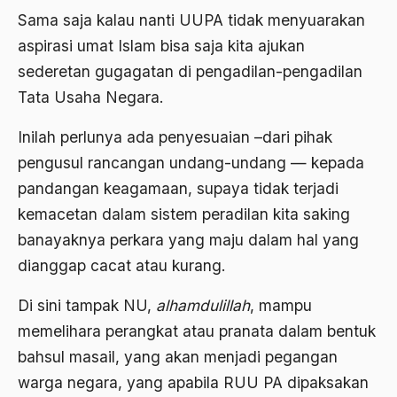
Bidang Sejarah
Sama saja kalau nanti UUPA tidak menyuarakan
Bill Clinton
aspirasi umat Islam bisa saja kita ajukan
sederetan gugagatan di pengadilan-pengadilan
Bio-mass
Tata Usaha Negara.
Biografi
Inilah perlunya ada penyesuaian –dari pihak
Biografi Kiai Bisri Syansuri
pengusul rancangan undang-undang — kepada
birokrasi
pandangan keagamaan, supaya tidak terjadi
Birokrasi Agama
kemacetan dalam sistem peradilan kita saking
banayaknya perkara yang maju dalam hal yang
Birokrasi Pemerintah
dianggap cacat atau kurang.
Birokrasi Politik
Di sini tampak NU,
alhamdulillah
, mampu
Birokrasi Sosialis
memelihara perangkat atau pranata dalam bentuk
Birokrat
bahsul masail, yang akan menjadi pegangan
Birokrat Islam
warga negara, yang apabila RUU PA dipaksakan