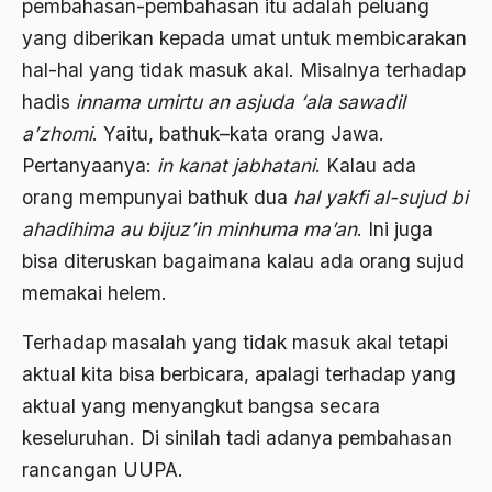
pembahasan-pembahasan itu adalah peluang
Angkatan Laut AS
yang diberikan kepada umat untuk membicarakan
hal-hal yang tidak masuk akal. Misalnya terhadap
Ansor
hadis
innama umirtu an asjuda ‘ala sawadil
Antara Keyakinan dan Keuletan
a’zhomi
. Yaitu, bathuk–kata orang Jawa.
Antarumat Beragama
Pertanyaanya:
in kanat jabhatani
. Kalau ada
Anti Kekerasan
orang mempunyai bathuk dua
hal yakfi al-sujud bi
ahadihima au bijuz’in minhuma ma’an
. Ini juga
Anti Klimak
bisa diteruskan bagaimana kalau ada orang sujud
Anti-Kekerasan
memakai helem.
António de Oliveira Salazar
Terhadap masalah yang tidak masuk akal tetapi
Antonio Gramsci
aktual kita bisa berbicara, apalagi terhadap yang
Antony Van Leeuwenhoek
aktual yang menyangkut bangsa secara
keseluruhan. Di sinilah tadi adanya pembahasan
antropologi
rancangan UUPA.
antroposentrisme