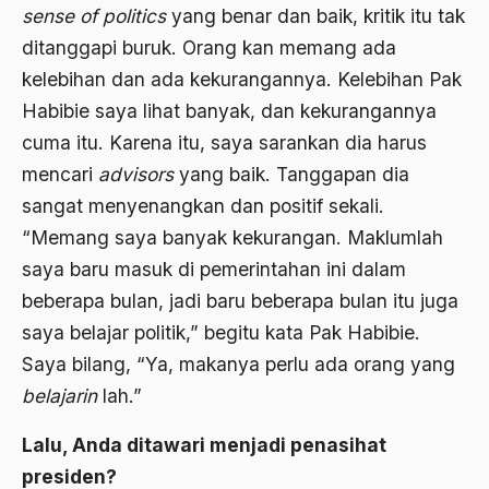
sense of politics
yang benar dan baik, kritik itu tak
Agama Demokrasi
ditanggapi buruk. Orang kan memang ada
Agama di Asia
kelebihan dan ada kekurangannya. Kelebihan Pak
agama elitis
Habibie saya lihat banyak, dan kekurangannya
cuma itu. Karena itu, saya sarankan dia harus
Agama Hukum
mencari
advisors
yang baik. Tanggapan dia
Agama Inovasi
sangat menyenangkan dan positif sekali.
Agama Islam
“Memang saya banyak kekurangan. Maklumlah
saya baru masuk di pemerintahan ini dalam
agama populer
beberapa bulan, jadi baru beberapa bulan itu juga
Agama Terang
saya belajar politik,” begitu kata Pak Habibie.
Agamawan
Saya bilang, “Ya, makanya perlu ada orang yang
belajarin
lah.”
Agenda Nasional
Agraria
Lalu, Anda ditawari menjadi penasihat
presiden?
agraris