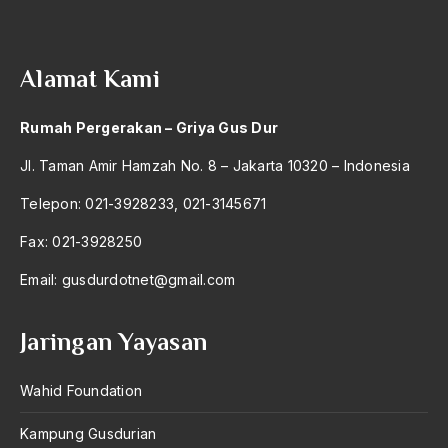
antroposentrisme
Anwar Ibrahim
Alamat Kami
Anwar Sadat
Rumah Pergerakan – Griya Gus Dur
apa yang kau cari palupi
Jl. Taman Amir Hamzah No. 8 – Jakarta 10320 – Indonesia
Aparat Keamanan
Telepon: 021-3928233, 021-3145671
APEC
Fax: 021-3928250
Apel Akbar NU
Email:
gusdurdotnet@gmail.com
APRI
Ar-Raniry
Jaringan Yayasan
arab
Wahid Foundation
arabisasi
Kampung Gusdurian
arafat