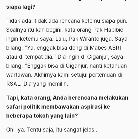
siapa lagi?
Al-qua'an dan Hadist
al-quran
Tidak ada, tidak ada rencana ketemu siapa pun.
Soalnya itu kan begini, kata orang Pak Habibie
Alexander Solzhenitsyin
ingin ketemu saya. Lalu, Pak Wiranto juga. Saya
Ali Khomeini
bilang, “Ya, enggak bisa dong di Mabes ABRI
Ali Murtopo
atau di tempat dia.” Dia ingin di Ciganjur, saya
bilang, “Enggak bisa di Ciganjur, nanti ketahuan
Ali Shariati
wartawan. Akhirnya kami setujui pertemuan di
Ali Sidikin
RSAL. Dia yang memilih.
Ali Syahbana
Tapi, kata orang, Anda berencana melakukan
Aliran AHmadiyah
safari politik membawakan aspirasi ke
Aliran Kepercayaan
beberapa tokoh yang lain?
Alistair Cook
Oh, iya. Tentu saja, itu sangat jelas…
Allah