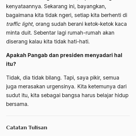
Amerika
kenyataannya. Sekarang ini, bayangkan,
amerika latin
bagaimana kita tidak ngeri, setiap kita berhenti di
traffic light
, orang sudah berani ketok-ketok kaca
amerika serikat
minta duit. Sebentar lagi rumah-rumah akan
Amien Rais
diserang kalau kita tidak hati-hati.
Amin Iskandar
Apakah Pangab dan presiden menyadari hal
Amir
itu?
Amir Syakib Arsalan
Tidak, dia tidak bilang. Tapi, saya pikir, semua
Amirn Rais
juga merasakan urgensinya. Kita ketemunya dari
amrozi
sudut itu, kita sebagai bangsa harus belajar hidup
bersama.
Anak ibrahim
Anatomi
Catatan Tulisan
Andi Mallarangeng