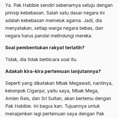
Airport Noto Hadi Negoro
Ya. Pak Habibie sendiri sebenarnya setuju dengan
Ajaran AGama
prinsip kebebasan. Salah satu dasar negara ini
adalah kebebasan memeluk agama. Jadi, dia
Ajaran Agama Islam
menyatakan, setiap warga negara bebas, dan
Ajaran Islam
negara harus pandai melindungi mereka.
ajaran kemasyarakatan
Soal pembentukan rakyat terlatih?
Ajengan SIngaparna
Tidak, dia tidak berbicara soal itu.
Akademi Betawi
Adakah kira-kira pertemuan lanjutannya?
Akademi Jakarta
Akbar tanjung
Seperti yang dikatakan Mbak Megawati, nantinya,
kelompok Ciganjur, yaitu saya, Mbak Mega,
akhlak
Amien Rais, dan Sri Sultan, akan bertemu dengan
Akhlaq
Pak Habibie. Ini bagus kan. Tujuannya untuk
Akidah
menajamkan lagi pertemuan saya dengan Pak