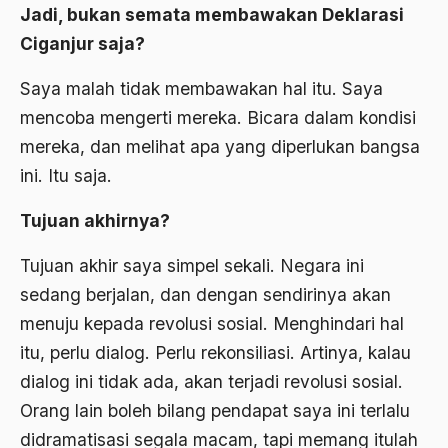
Jadi, bukan semata membawakan Deklarasi
ALmanak
Ciganjur saja?
Alternatif Moral
Saya malah tidak membawakan hal itu. Saya
Alternatif Nilai
mencoba mengerti mereka. Bicara dalam kondisi
mereka, dan melihat apa yang diperlukan bangsa
Alternatif Politis
ini. Itu saja.
Alumni Sayid Al-Maliki
Tujuan akhirnya?
Alvin W. Gouldner
Amangkurat
Tujuan akhir saya simpel sekali. Negara ini
sedang berjalan, dan dengan sendirinya akan
Amar Ma'ruf Nahi Munkar
menuju kepada revolusi sosial. Menghindari hal
ambisi politik
itu, perlu dialog. Perlu rekonsiliasi. Artinya, kalau
Ambivalen
dialog ini tidak ada, akan terjadi revolusi sosial.
Orang lain boleh bilang pendapat saya ini terlalu
ambon
didramatisasi segala macam, tapi memang itulah