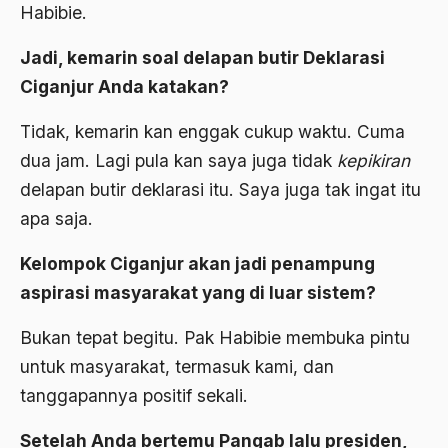
Habibie.
Aktivis
Aktivis Muda
Jadi, kemarin soal delapan butir Deklarasi
Ciganjur Anda katakan?
akulturasi
akulturasi budaya
Tidak, kemarin kan enggak cukup waktu. Cuma
dua jam. Lagi pula kan saya juga tidak
kepikiran
Al Asnawi
delapan butir deklarasi itu. Saya juga tak ingat itu
al qaeda
apa saja.
Al-Azhar
Kelompok Ciganjur akan jadi penampung
Al-Ghazali
aspirasi masyarakat yang di luar sistem?
Al-Ikhwanu Al-Muslimun
Bukan tepat begitu. Pak Habibie membuka pintu
Al-Ikhwanul Muslimin
untuk masyarakat, termasuk kami, dan
tanggapannya positif sekali.
al-Khalil Ibnu Ahmad al-Farahidi
Al-Maududi
Setelah Anda bertemu Pangab lalu presiden,