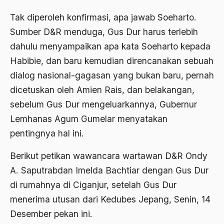
Adat Pra-Islam
Tak diperoleh konfirmasi, apa jawab Soeharto.
1988
Adat Siri
Sumber D&R menduga, Gus Dur harus terlebih
1987
Adi Sasono
dahulu menyampaikan apa kata Soeharto kepada
1986
Adil dan Makmur
Habibie, dan baru kemudian direncanakan sebuah
dialog nasional-gagasan yang bukan baru, pernah
1985
Adipati Unus
dicetuskan oleh Amien Rais, dan belakangan,
1984
Administrasi Negara
sebelum Gus Dur mengeluarkannya, Gubernur
1983
Adnan Buyung Nasution
Lemhanas Agum Gumelar menyatakan
1982
pentingnya hal ini.
Adopsi
1981
Adu Pinalti
Berikut petikan wawancara wartawan D&R Ondy
A. Saputrabdan Imelda Bachtiar dengan Gus Dur
1980
Advisors
di rumahnya di Ciganjur, setelah Gus Dur
1979
Aera-Europa
menerima utusan dari Kedubes Jepang, Senin, 14
1978
Afganistan
Desember pekan ini.