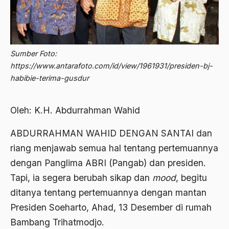
2012
Abdi Masyarakat
2011
abdul wahid hasyim
2010
Abdullah Badawi
Sumber Foto:
https://www.antarafoto.com/id/view/1961931/presiden-bj-
2009
Abdullah Sungkar
habibie-terima-gusdur
2008
Abdullah Syafi'i
2007
Oleh: K.H. Abdurrahman Wahid
Abdurrahman Addakhil
2006
abdurrahman wahid
ABDURRAHMAN WAHID DENGAN SANTAI dan
2005
riang menjawab semua hal tentang pertemuannya
Abolisi
dengan Panglima ABRI (Pangab) dan presiden.
2004
Aboulhasan Bani Sadr
Tapi, ia segera berubah sikap dan
mood
, begitu
2003
abri
ditanya tentang pertemuannya dengan mantan
2002
Presiden Soeharto, Ahad, 13 Desember di rumah
Abu AMrin Ibnu Alla'
Bambang Trihatmodjo.
2001
Abu Bakar Ba’asyir