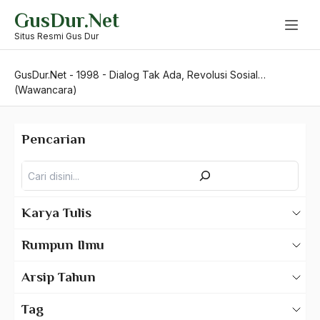
Skip
GusDur.Net
to
content
Situs Resmi Gus Dur
GusDur.Net
-
1998
-
Dialog Tak Ada, Revolusi Sosial…
(Wawancara)
Pencarian
Pencarian
Karya Tulis
Karya Tulis Gus Dur
Rumpun Ilmu
Karya Tulis Tentang Gus Dur
500 – Ilmu Bahasa
Arsip Tahun
530 – Ilmu Bahasa Asing
2025
Tag