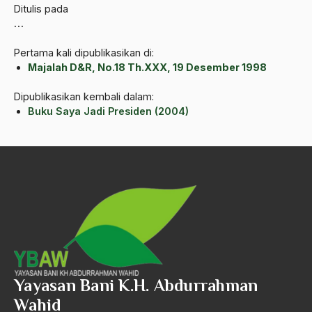
Andre Gide
Ditulis pada
…
Angkatan Laut AS
Pertama kali dipublikasikan di:
Ansor
Majalah D&R, No.18 Th.XXX, 19 Desember 1998
Antara Keyakinan dan Keuletan
Dipublikasikan kembali dalam:
Buku Saya Jadi Presiden (2004)
Antarumat Beragama
Anti Kekerasan
Anti Klimak
Anti-Kekerasan
António de Oliveira Salazar
Antonio Gramsci
Antony Van Leeuwenhoek
Yayasan Bani K.H. Abdurrahman
antropologi
Wahid