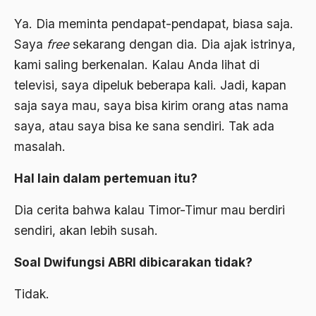
Agum Gumelar
Ya. Dia meminta pendapat-pendapat, biasa saja.
Saya
free
sekarang dengan dia. Dia ajak istrinya,
Agus Miftah
kami saling berkenalan. Kalau Anda lihat di
Ahimsa
televisi, saya dipeluk beberapa kali. Jadi, kapan
Ahli
saja saya mau, saya bisa kirim orang atas nama
saya, atau saya bisa ke sana sendiri. Tak ada
ahli fikih
masalah.
Ahli Ilmu Agama
Hal lain dalam pertemuan itu?
Ahli waris
ahlul sunnah wal jamaah
Dia cerita bahwa kalau Timor-Timur mau berdiri
sendiri, akan lebih susah.
Ahlussunnah
Soal Dwifungsi ABRI dibicarakan tidak?
Ahlussunnah Wal jamaah
Ahmad Benbella
Tidak.
Ahmad Daudy