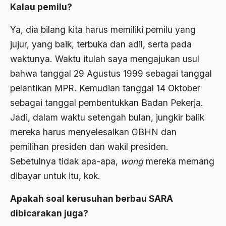
Kalau pemilu?
Ahmad Dhani
Ya, dia bilang kita harus memiliki pemilu yang
Ahmad Hasan Rurbi
jujur, yang baik, terbuka dan adil, serta pada
Ahmad Khomeini
waktunya. Waktu itulah saya mengajukan usul
bahwa tanggal 29 Agustus 1999 sebagai tanggal
Ahmad Syafi’i Ma’arif
pelantikan MPR. Kemudian tanggal 14 Oktober
Ahmad Tirtisudiro
sebagai tanggal pembentukkan Badan Pekerja.
ahmad wahib
Jadi, dalam waktu setengah bulan, jungkir balik
mereka harus menyelesaikan GBHN dan
Ahmad Wahid
pemilihan presiden dan wakil presiden.
Ahmadiyah
Sebetulnya tidak apa-apa,
wong
mereka memang
AIDS
dibayar untuk itu, kok.
Airport
Apakah soal kerusuhan berbau SARA
Airport Changi
dibicarakan juga?