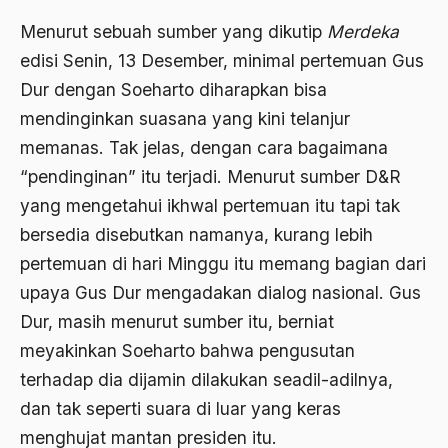
2000
Menurut sebuah sumber yang dikutip
Merdeka
Abu Hanifah
edisi Senin, 13 Desember, minimal pertemuan Gus
1999
abu jihad
Dur dengan Soeharto diharapkan bisa
1998
Abu Sangkan
mendinginkan suasana yang kini telanjur
1997
memanas. Tak jelas, dengan cara bagaimana
Abu Zayd
“pendinginan” itu terjadi. Menurut sumber D&R
1996
Aceh
yang mengetahui ikhwal pertemuan itu tapi tak
1995
Ad-daulah
bersedia disebutkan namanya, kurang lebih
1994
pertemuan di hari Minggu itu memang bagian dari
Adagium
upaya Gus Dur mengadakan dialog nasional. Gus
1993
Adaptif Islam
Dur, masih menurut sumber itu, berniat
1992
adat
meyakinkan Soeharto bahwa pengusutan
1991
Adat dan Syari'at
terhadap dia dijamin dilakukan seadil-adilnya,
dan tak seperti suara di luar yang keras
1990
Adat Ngada
menghujat mantan presiden itu.
1989