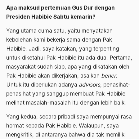
1977
Afiliasi Kultural
Apa maksud pertemuan Gus Dur dengan
1976
Afrika
Presiden Habibie Sabtu kemarin?
1975
Afrika utara
Yang utama cuma satu, yaitu menyatakan
1974
kebolehan kami bekerja sama dengan Pak
agama
Habibie. Jadi, saya katakan, yang terpenting
1973
Agama & Negara
untuk diketahui Pak Habibie itu ada dua. Pertama,
1972
Agama Asli
masyarakat sudah siap, apa yang dikatakan oleh
1971
Agama Asli Indonesia
Pak Habibie akan dikerjakan, asalkan
bener
.
Untuk itu diperlukan adanya
advisors
, penasihat-
Agama dan Negara
penasihat yang sanggup membuat Pak Habibie
Agama dan negaraa
melihat masalah-masalah itu dengan lebih baik.
Agama dan Pemerintah
Yang kedua, secara pribadi saya mempunyai rasa
Agama dan Politik
hormat kepada Pak Habibie. Walaupun, saya
Agama dan Praktis
mengkritik, di antaranya bahwa dia tak memiliki