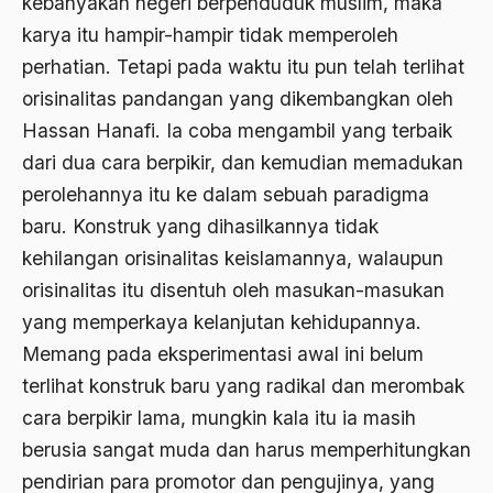
kebanyakan negeri berpenduduk muslim, maka
Adat Pra-Islam
karya itu hampir-hampir tidak memperoleh
1988
Adat Siri
perhatian. Tetapi pada waktu itu pun telah terlihat
1987
Adi Sasono
orisinalitas pandangan yang dikembangkan oleh
1986
Hassan Hanafi. Ia coba mengambil yang terbaik
Adil dan Makmur
dari dua cara berpikir, dan kemudian memadukan
1985
Adipati Unus
perolehannya itu ke dalam sebuah paradigma
1984
Administrasi Negara
baru. Konstruk yang dihasilkannya tidak
1983
kehilangan orisinalitas keislamannya, walaupun
Adnan Buyung Nasution
orisinalitas itu disentuh oleh masukan-masukan
1982
Adopsi
yang memperkaya kelanjutan kehidupannya.
1981
Adu Pinalti
Memang pada eksperimentasi awal ini belum
1980
Advisors
terlihat konstruk baru yang radikal dan merombak
cara berpikir lama, mungkin kala itu ia masih
1979
Aera-Europa
berusia sangat muda dan harus memperhitungkan
1978
Afganistan
pendirian para promotor dan pengujinya, yang