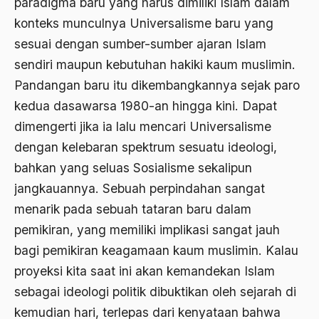
paradigma baru yang harus dimiliki Islam dalam
konteks munculnya Universalisme baru yang
Arti Kepemimpinan
sesuai dengan sumber-sumber ajaran Islam
artikel gus dur
sendiri maupun kebutuhan hakiki kaum muslimin.
asal-usul tradisi keilmuan pesantren
Pandangan baru itu dikembangkannya sejak paro
kedua dasawarsa 1980-an hingga kini. Dapat
Asas Islam
dimengerti jika ia lalu mencari Universalisme
Asas Keagamaan
dengan kelebaran spektrum sesuatu ideologi,
asas kebangsaan
bahkan yang seluas Sosialisme sekalipun
Asas Organisasi Islam
jangkauannya. Sebuah perpindahan sangat
menarik pada sebuah tataran baru dalam
Asas Pancasila
pemikiran, yang memiliki implikasi sangat jauh
Asas Permusyawaratan
bagi pemikiran keagamaan kaum muslimin. Kalau
Asas Pluralisme
proyeksi kita saat ini akan kemandekan Islam
sebagai ideologi politik dibuktikan oleh sejarah di
Asas Tunggal
kemudian hari, terlepas dari kenyataan bahwa