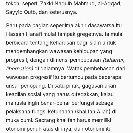
tokoh, seperti Zakki Naquib Mahmud, al-Aqqad,
Ahmad Dhani
Sayyid Qutb, dan seterusnya.
Ahmad Hasan Rurbi
Baru pada bagian seperlima akhir dasawarsa itu
Hassan Hanafi mulai tampak gregetnya. Ia mulai
Ahmad Khomeini
berbicara tentang keharusan bagi islam untuk
Ahmad Syafi’i Ma’arif
mengembangkan wawasan kehidupan yang
Ahmad Tirtisudiro
progresif, dengan dimensi pembebasan
(ta
h
arrur,
ahmad wahib
libernation)
di dalamnya. Watak pembebasan dari
wawasan progresif itu bertumpu pada beberapa
Ahmad Wahid
unsur penopang. Di satu pihak, gagasan akan
Ahmadiyah
keadilan sosial yang harus ditegakkan, kalau
AIDS
manusia ingin benar-benar berfungsi sebagai
pelaksana fungsi ketuhanan (khalifah Allah) di
Airport
muka bumi. Seorang khalifah harus memiliki
Airport Changi
otonomi penuh atas dirinya, dan otonomi itu