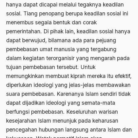
Airport Noto Hadi Negoro
hanya dapat dicapai melalui tegaknya keadilan
sosial. Tiang penopang berupa keadilan sosial ini
Ajaran AGama
menembus segala bentuk dan corak
Ajaran Agama Islam
pemerintahan. Di pihak lain, keadilan sosial hanya
Ajaran Islam
dapat berwujud, bilamana ada para pejuang
pembebasan umat manusia yang tergabung
ajaran kemasyarakatan
dalam kegiatan terorganisir yang mengarah pada
Ajengan SIngaparna
tujuan pembebasan tersebut. Untuk
Akademi Betawi
memungkinkan membuat kiprah mereka itu efektif,
Akademi Jakarta
diperlukan ideologi yang jelas-jelas membawakan
suara pembebasan. Karenanya Islam sendiri tidak
Akbar tanjung
dapat dijadikan ideologi yang semata-mata
akhlak
berfungsi pembebasan. Keseluruhan warisan
Akhlaq
kesejarahan Islam menunjuk pada keharusan
pencegahan hubungan langsung antara Islam dan
Akidah