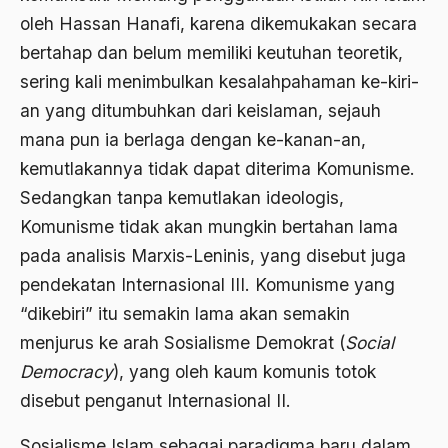
Amerika
oleh Hassan Hanafi, karena dikemukakan secara
amerika latin
bertahap dan belum memiliki keutuhan teoretik,
amerika serikat
sering kali menimbulkan kesalahpahaman ke-kiri-
an yang ditumbuhkan dari keislaman, sejauh
Amien Rais
mana pun ia berlaga dengan ke-kanan-an,
Amin Iskandar
kemutlakannya tidak dapat diterima Komunisme.
Amir
Sedangkan tanpa kemutlakan ideologis,
Komunisme tidak akan mungkin bertahan lama
Amir Syakib Arsalan
pada analisis Marxis-Leninis, yang disebut juga
Amirn Rais
pendekatan Internasional III. Komunisme yang
amrozi
“dikebiri” itu semakin lama akan semakin
menjurus ke arah Sosialisme Demokrat (
Social
Anak ibrahim
Democracy
), yang oleh kaum komunis totok
Anatomi
disebut penganut Internasional II.
Andi Mallarangeng
Sosialisme Islam sebagai paradigma baru dalam