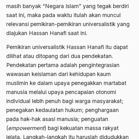
asean
masih banyak “Negara Islam” yang tegak berdiri
Asghar Ali Engineer
saat ini, maka pada waktu itulah akan muncul
relevansi pemikiran-pemikiran universalistik yang
Ashram Ghandi
diajukan Hassan Hanafi saat ini.
Asia
Pemikiran universalistik Hassan Hanafi itu dapat
Asia Tenggara
dilihat atau ditopang dari dua pendekatan.
Asimilasi
Pendekatan pertama adalah pengintegrasian
Askar
wawasan keislaman dari kehidupan kaum
muslimin ke dalam upaya penegakkan martabat
Asosiasi
manusia melalui upaya pencapaian otonomi
Aspek Etika
individual lebih penuh bagi warga masyarakat;
Aspek Politis
penegakan kedaulatan hukum; penghargaan
pada hak-hak asasi manusia; penguatan
Aspek religius Agama
(
empowerment
) bagi kekuatan massa rakyat
Aspek Teknis
jelata. Langkah-langkah itu haruslah didudukkan