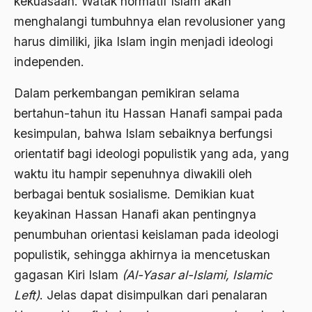
kekuasaan. Watak normatif Islam akan
Aktivis
menghalangi tumbuhnya elan revolusioner yang
Aktivis Muda
harus dimiliki, jika Islam ingin menjadi ideologi
independen.
akulturasi
akulturasi budaya
Dalam perkembangan pemikiran selama
bertahun-tahun itu Hassan Hanafi sampai pada
Al Asnawi
kesimpulan, bahwa Islam sebaiknya berfungsi
al qaeda
orientatif bagi ideologi populistik yang ada, yang
Al-Azhar
waktu itu hampir sepenuhnya diwakili oleh
berbagai bentuk sosialisme. Demikian kuat
Al-Ghazali
keyakinan Hassan Hanafi akan pentingnya
Al-Ikhwanu Al-Muslimun
penumbuhan orientasi keislaman pada ideologi
Al-Ikhwanul Muslimin
populistik, sehingga akhirnya ia mencetuskan
gagasan Kiri Islam
(Al-Yasar al-Islami, Islamic
al-Khalil Ibnu Ahmad al-Farahidi
Left)
. Jelas dapat disimpulkan dari penalaran
Al-Maududi