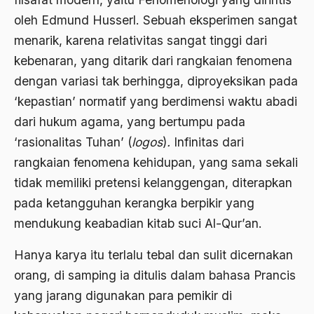
oleh Edmund Husserl. Sebuah eksperimen sangat
2000
Abu Hanifah
menarik, karena relativitas sangat tinggi dari
1999
abu jihad
kebenaran, yang ditarik dari rangkaian fenomena
1998
Abu Sangkan
dengan variasi tak berhingga, diproyeksikan pada
1997
‘kepastian’ normatif yang berdimensi waktu abadi
Abu Zayd
dari hukum agama, yang bertumpu pada
1996
Aceh
‘rasionalitas Tuhan’ (
logos
)
.
Infinitas dari
1995
Ad-daulah
rangkaian fenomena kehidupan, yang sama sekali
1994
tidak memiliki pretensi kelanggengan, diterapkan
Adagium
pada ketangguhan kerangka berpikir yang
1993
Adaptif Islam
mendukung keabadian kitab suci Al-Qur’an.
1992
adat
Hanya karya itu terlalu tebal dan sulit dicernakan
1991
Adat dan Syari'at
orang, di samping ia ditulis dalam bahasa Prancis
1990
Adat Ngada
yang jarang digunakan para pemikir di
1989