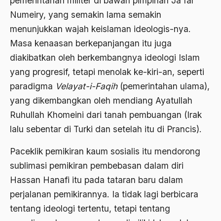
pemerintahan militer di bawah pimpinan Ja’far
Ard
Numeiry, yang semakin lama semakin
menunjukkan wajah keislaman ideologis-nya.
area studies
Masa kenaasan berkepanjangan itu juga
Argentina
diakibatkan oleh berkembangnya ideologi Islam
Ariel Saron
yang progresif, tetapi menolak ke-kiri-an, seperti
paradigma
Velayat-i-Faqih
(pemerintahan ulama),
Ariel Sharon
yang dikembangkan oleh mendiang Ayatullah
Ario Wowor
Ruhullah Khomeini dari tanah pembuangan (Irak
Aristoteles
lalu sebentar di Turki dan setelah itu di Prancis).
Arnold Y. Toynbeen
Paceklik pemikiran kaum sosialis itu mendorong
Arogansi Birokrasi
sublimasi pemikiran pembebasan dalam diri
Hassan Hanafi itu pada tataran baru dalam
Arrigo Sacchi
perjalanan pemikirannya. Ia tidak lagi berbicara
Arswendo
tentang ideologi tertentu, tetapi tentang
Arswendo Atmowiloto