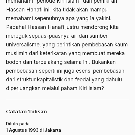
memahami ”periode Kiri Islam” dari pemikiran
Barathiya Janata Party
Hassan Hanafi ini, kita tidak akan mampu
BArisan Nasional
memahami sepenuhnya apa yang ia yakini.
Barroness Cox
Padahal Hassan Hanafi justru mendorong kita
mereguk sepuas-puasnya air dari sumber
Batak
universalisme, yang berintikan pembebasan kaum
Batavia
muslimin dari keterikatan yang membuat mereka
BBC
bodoh dan terbelakang selama ini. Bukankan
pembebasan seperti ini juga esensi pembebasan
BBM
dari struktur kapitalistik dan feodal yang dahulu
Beethoven
diperjuangkan melalui paham Kiri Islam?
Begin
Beijing
Catatan Tulisan
Belanakan
Ditulis pada
belanda
1 Agustus
1993 di
Jakarta