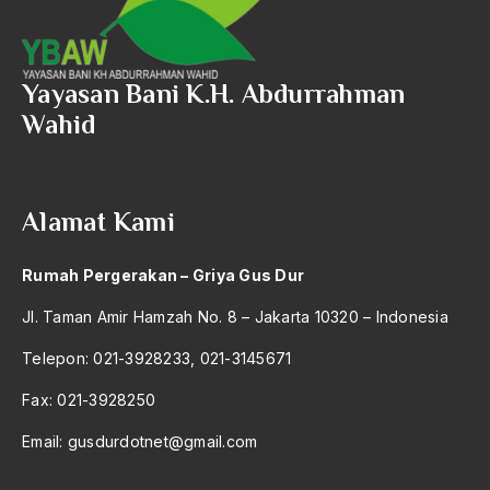
BHairawa
Bhairawan
Yayasan Bani K.H. Abdurrahman
Bharatiya Janatha Party
Wahid
Bhineka Tunggal Ika
Bhinneka Tunggal Ika
Alamat Kami
biaya
Bid'ah Phoby
Rumah Pergerakan – Griya Gus Dur
Bidan NU
Jl. Taman Amir Hamzah No. 8 – Jakarta 10320 – Indonesia
Bidang Budaya dan Sastra
Telepon: 021-3928233, 021-3145671
Bidang Kebudayaan
Fax: 021-3928250
Bidang Niaga
Email:
gusdurdotnet@gmail.com
Bidang Produksi