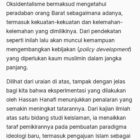
Oksidentalisme bermaksud mengetahui
Bambang Pranomo
peradaban orang Barat sebagaimana adanya,
Bangladesh
termasuk kekuatan-kekuatan dan kelemahan-
kelemahan yang dimilikinya. Dari pendekatan
bangsa
seperti inilah lalu akan muncul kemampuan
bangsa arab
mengembangkan kebijakan (
policy development
)
Bangsa Berdaulat
yang diperlukan kaum muslimin dalam jangka
panjang
.
Bangsa dan Negara
Bangsa Indonesia
Dilihat dari uraian di atas, tampak dengan jelas
bagi kita bahwa eksperimentasi yang dilakukan
Bangsa Jawa
oleh Hassan Hanafi menunjukkan penalaran yang
Bangsa Sunda
semakin meningkat tatarannya. Dari kajian ilmiah
Bangsa Tenggang Rasa
atas satu bidang studi keislaman, ia menaikkan
taraf pemikirannya pada pembuatan paradigma
Bangsawan
ideologi baru, termasuk pengajuan Islam sebagai
Bani Sadr