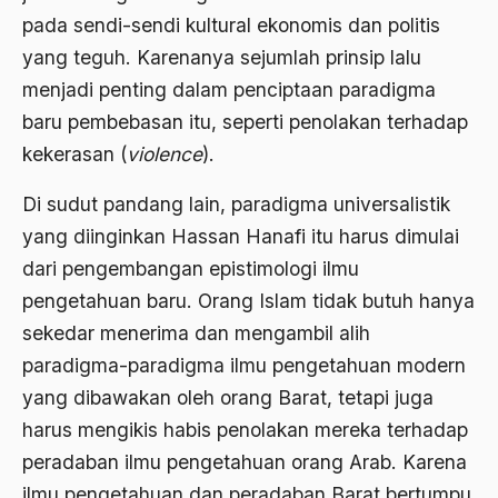
Aspirasi Politik
pada sendi-sendi kultural ekonomis dan politis
asrul sani
yang teguh. Karenanya sejumlah prinsip lalu
menjadi penting dalam penciptaan paradigma
Aswad Mahasin
baru pembebasan itu, seperti penolakan terhadap
ASWAJA
kekerasan (
violence
).
Asyura 1414
Di sudut pandang lain, paradigma universalistik
Atheisme
yang diinginkan Hassan Hanafi itu harus dimulai
Aturan Hukum
dari pengembangan epistimologi ilmu
pengetahuan baru. Orang Islam tidak butuh hanya
Australia
sekedar menerima dan mengambil alih
Austro Melanesia
paradigma-paradigma ilmu pengetahuan modern
Ayat Al-Quran
yang dibawakan oleh orang Barat, tetapi juga
harus mengikis habis penolakan mereka terhadap
Ayatullah Zanjani
peradaban ilmu pengetahuan orang Arab. Karena
Azyumardi Azra
ilmu pengetahuan dan peradaban Barat bertumpu