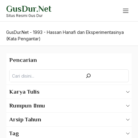
Skip
GusDur.Net
to
content
Situs Resmi Gus Dur
GusDur.Net
-
1993
-
Hassan Hanafi dan Eksperimentasinya
(Kata Pengantar)
Pencarian
Pencarian
Karya Tulis
Karya Tulis Gus Dur
Rumpun Ilmu
Karya Tulis Tentang Gus Dur
500 – Ilmu Bahasa
Arsip Tahun
530 – Ilmu Bahasa Asing
2025
Tag