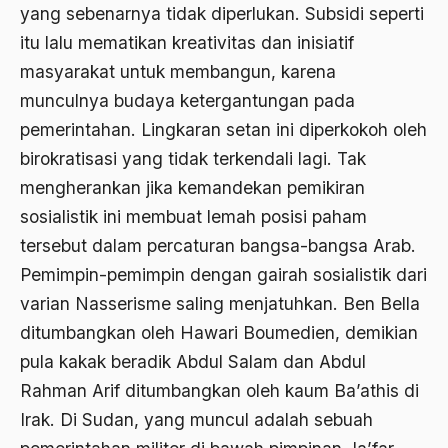
yang sebenarnya tidak diperlukan. Subsidi seperti
antroposentrisme
itu lalu mematikan kreativitas dan inisiatif
Anwar Ibrahim
masyarakat untuk membangun, karena
Anwar Sadat
munculnya budaya ketergantungan pada
pemerintahan. Lingkaran setan ini diperkokoh oleh
apa yang kau cari palupi
birokratisasi yang tidak terkendali lagi. Tak
Aparat Keamanan
mengherankan jika kemandekan pemikiran
APEC
sosialistik ini membuat lemah posisi paham
tersebut dalam percaturan bangsa-bangsa Arab.
Apel Akbar NU
Pemimpin-pemimpin dengan gairah sosialistik dari
APRI
varian Nasserisme saling menjatuhkan. Ben Bella
Ar-Raniry
ditumbangkan oleh Hawari Boumedien, demikian
arab
pula kakak beradik Abdul Salam dan Abdul
Rahman Arif ditumbangkan oleh kaum Ba’athis di
arabisasi
Irak. Di Sudan, yang muncul adalah sebuah
arafat