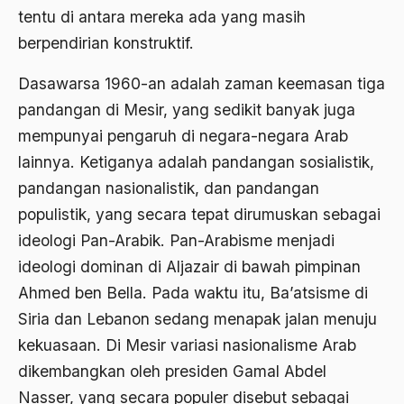
1977
Afiliasi Kultural
tentu di antara mereka ada yang masih
1976
berpendirian konstruktif.
Afrika
1975
Afrika utara
Dasawarsa 1960-an adalah zaman keemasan tiga
pandangan di Mesir, yang sedikit banyak juga
1974
agama
mempunyai pengaruh di negara-negara Arab
1973
Agama & Negara
lainnya. Ketiganya adalah pandangan sosialistik,
1972
Agama Asli
pandangan nasionalistik, dan pandangan
1971
populistik, yang secara tepat dirumuskan sebagai
Agama Asli Indonesia
ideologi Pan-Arabik. Pan-Arabisme menjadi
Agama dan Negara
ideologi dominan di Aljazair di bawah pimpinan
Agama dan negaraa
Ahmed ben Bella. Pada waktu itu, Ba’atsisme di
Siria dan Lebanon sedang menapak jalan menuju
Agama dan Pemerintah
kekuasaan. Di Mesir variasi nasionalisme Arab
Agama dan Politik
dikembangkan oleh presiden Gamal Abdel
Agama dan Praktis
Nasser, yang secara populer disebut sebagai