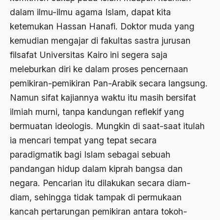
dalam ilmu-ilmu agama Islam, dapat kita
Agum Gumelar
ketemukan Hassan Hanafi. Doktor muda yang
Agus Miftah
kemudian mengajar di fakultas sastra jurusan
Ahimsa
filsafat Universitas Kairo ini segera saja
meleburkan diri ke dalam proses pencernaan
Ahli
pemikiran-pemikiran Pan-Arabik secara langsung.
ahli fikih
Namun sifat kajiannya waktu itu masih bersifat
Ahli Ilmu Agama
ilmiah murni, tanpa kandungan reflekif yang
bermuatan ideologis. Mungkin di saat-saat itulah
Ahli waris
ia mencari tempat yang tepat secara
ahlul sunnah wal jamaah
paradigmatik bagi Islam sebagai sebuah
Ahlussunnah
pandangan hidup dalam kiprah bangsa dan
negara. Pencarian itu dilakukan secara diam-
Ahlussunnah Wal jamaah
diam, sehingga tidak tampak di permukaan
Ahmad Benbella
kancah pertarungan pemikiran antara tokoh-
Ahmad Daudy