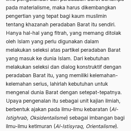
bacaan mulia
pada materialisme, maka harus dikembangkan
pengertian yang tepat bagi kaum muslimin
Badan Usaha
tentang khazanah peradaban Barat itu sendiri.
Bagus Hadikusumo
Hanya hal-hal yang fitrah, yang memang ditolak
Baha'i
oleh Islam yang perlu digunakan dalam
melakukan seleksi atas partikel peradaban Barat
baharuddin Aritonang
yang masuk ke dunia Islam. Dari kebutuhan
Bahasa Indonesia
melakukan seleksi dan dialog konstruktif dengan
Bahasa Internasional
peradaban Barat itu, yang memiliki kelemahan-
kelemahan serius, lahirlah kebutuhan untuk
Bahasa melayu
mengenal dunia Barat dengan setepat-tepatnya.
Bahasa Nasional
Upaya pengenalan itu sebagai unit kajian ilmiah,
Bahsul Masail
berbentuk ajakan pada ilmu-ilmu kebaratan (
Al-
Baku Bae
Istighrab, Oksidentalisme
) sebagai imbangan bagi
ilmu-ilmu ketimuran (
Al-Istisyraq, Orientalisme
).
bali