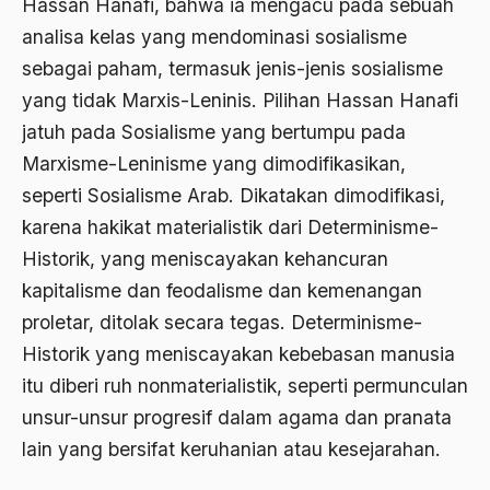
Hassan Hanafi, bahwa ia mengacu pada sebuah
Al-qua'an dan Hadist
analisa kelas yang mendominasi sosialisme
sebagai paham, termasuk jenis-jenis sosialisme
al-quran
yang tidak Marxis-Leninis. Pilihan Hassan Hanafi
Alexander Solzhenitsyin
jatuh pada Sosialisme yang bertumpu pada
Ali Khomeini
Marxisme-Leninisme yang dimodifikasikan,
Ali Murtopo
seperti Sosialisme Arab. Dikatakan dimodifikasi,
karena hakikat materialistik dari Determinisme-
Ali Shariati
Historik, yang meniscayakan kehancuran
Ali Sidikin
kapitalisme dan feodalisme dan kemenangan
Ali Syahbana
proletar, ditolak secara tegas. Determinisme-
Historik yang meniscayakan kebebasan manusia
Aliran AHmadiyah
itu diberi ruh nonmaterialistik, seperti permunculan
Aliran Kepercayaan
unsur-unsur progresif dalam agama dan pranata
Alistair Cook
lain yang bersifat keruhanian atau kesejarahan.
Allah