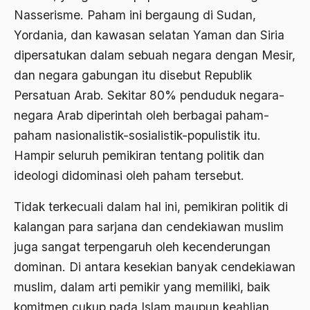
Nasserisme. Paham ini bergaung di Sudan,
Agama Demokrasi
Yordania, dan kawasan selatan Yaman dan Siria
Agama di Asia
dipersatukan dalam sebuah negara dengan Mesir,
agama elitis
dan negara gabungan itu disebut Republik
Agama Hukum
Persatuan Arab. Sekitar 80% penduduk negara-
negara Arab diperintah oleh berbagai paham-
Agama Inovasi
paham nasionalistik-sosialistik-populistik itu.
Agama Islam
Hampir seluruh pemikiran tentang politik dan
agama populer
ideologi didominasi oleh paham tersebut.
Agama Terang
Tidak terkecuali dalam hal ini, pemikiran politik di
Agamawan
kalangan para sarjana dan cendekiawan muslim
juga sangat terpengaruh oleh kecenderungan
Agenda Nasional
dominan. Di antara kesekian banyak cendekiawan
Agraria
muslim, dalam arti pemikir yang memiliki, baik
agraris
komitmen cukup pada Islam maupun keahlian