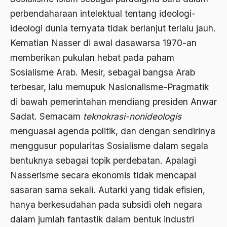
Andre Gide
perbendaharaan intelektual tentang ideologi-
Angkatan Laut AS
ideologi dunia ternyata tidak berlanjut terlalu jauh.
Kematian Nasser di awal dasawarsa 1970-an
Ansor
memberikan pukulan hebat pada paham
Antara Keyakinan dan Keuletan
Sosialisme Arab. Mesir, sebagai bangsa Arab
Antarumat Beragama
terbesar, lalu memupuk Nasionalisme-Pragmatik
di bawah pemerintahan mendiang presiden Anwar
Anti Kekerasan
Sadat. Semacam
teknokrasi-nonideologis
Anti Klimak
menguasai agenda politik, dan dengan sendirinya
Anti-Kekerasan
menggusur popularitas Sosialisme dalam segala
António de Oliveira Salazar
bentuknya sebagai topik perdebatan. Apalagi
Nasserisme secara ekonomis tidak mencapai
Antonio Gramsci
sasaran sama sekali. Autarki yang tidak efisien,
Antony Van Leeuwenhoek
hanya berkesudahan pada subsidi oleh negara
antropologi
dalam jumlah fantastik dalam bentuk industri