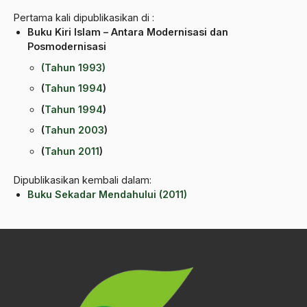
Belgia
Pertama kali dipublikasikan di :
Buku Kiri Islam – Antara Modernisasi dan
Ben Anderson
Posmodernisasi
Benazir Bhutto
(Tahun 1993)
bencana alam
(
Tahun 1994
)
(
Tahun 1994
)
benny moerdani
(
Tahun 2003
)
Benturan Antar Budaya
(
Tahun 2011
)
Beragama Secara Inklusif
Dipublikasikan kembali dalam:
Berdzikir
Buku Sekadar Mendahului
(2011)
Berita
bersabar
Bersyukur
Betawi