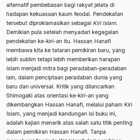
alternatif pembebasan bagi rakyat jelata di
Banjar
hadapan kekuasaan kaum feodal. Pendekatan
tersebut diproklamasikan sebagai
Kiri Islam
.
bank
Demikian pula setelah menyadari kegagalan
Bank Central Amerika
pendekatan ke-kiri-an itu. Hassan Hanafi
Bank Mualat Indonesia
membawa kita ke tataran pemikiran baru, yang
Bank Perkeditan rakyat
lebih sublim tetapi lebih memberikan harapan
Islam menjadi mitra bagi peradaban-peradaban
Bank Summa
lain, dalam penciptaan peradaban dunia yang
bank syariah
baru dan universal. Kritik yang dilancarkan
Banser
Shimogaki atas orientasi ke-kiri-an yang
dikembangkan Hassan Hanafi, melalui paham Kiri
Banten
Islam, yang menjadi kandungan isi buku ini,
Banyuwangi
adalah kajian menarik atas salah satu titik penting
Bapak Koperasi
dalam pemikiran Hassan Hanafi. Tanpa