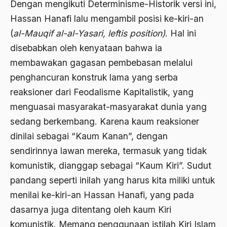
Dengan mengikuti Determinisme-Historik versi ini,
ALmanak
Hassan Hanafi lalu mengambil posisi ke-kiri-an
(
al-Mauqif al-al-Yasari, leftis position)
. Hal ini
Alternatif Moral
disebabkan oleh kenyataan bahwa ia
Alternatif Nilai
membawakan gagasan pembebasan melalui
Alternatif Politis
penghancuran konstruk lama yang serba
reaksioner dari Feodalisme Kapitalistik, yang
Alumni Sayid Al-Maliki
menguasai masyarakat-masyarakat dunia yang
Alvin W. Gouldner
sedang berkembang. Karena kaum reaksioner
Amangkurat
dinilai sebagai “Kaum Kanan”, dengan
sendirinnya lawan mereka, termasuk yang tidak
Amar Ma'ruf Nahi Munkar
komunistik, dianggap sebagai “Kaum Kiri”. Sudut
ambisi politik
pandang seperti inilah yang harus kita miliki untuk
Ambivalen
menilai ke-kiri-an Hassan Hanafi, yang pada
ambon
dasarnya juga ditentang oleh kaum Kiri
komunistik. Memang penggunaan istilah Kiri Islam