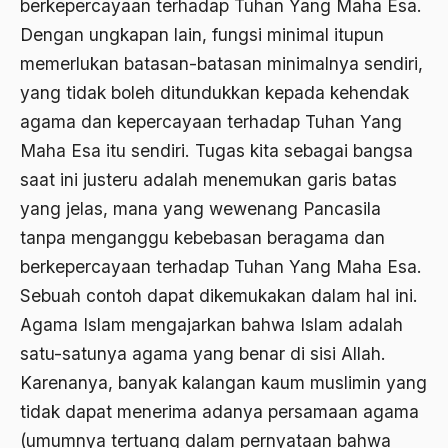
berkepercayaan terhadap Tuhan Yang Maha Esa.
agraris
Dengan ungkapan lain, fungsi minimal itupun
Agum Gumelar
memerlukan batasan-batasan minimalnya sendiri,
Agus Miftah
yang tidak boleh ditundukkan kepada kehendak
agama dan kepercayaan terhadap Tuhan Yang
Ahimsa
Maha Esa itu sendiri. Tugas kita sebagai bangsa
Ahli
saat ini justeru adalah menemukan garis batas
ahli fikih
yang jelas, mana yang wewenang Pancasila
tanpa menganggu kebebasan beragama dan
Ahli Ilmu Agama
berkepercayaan terhadap Tuhan Yang Maha Esa.
Ahli waris
Sebuah contoh dapat dikemukakan dalam hal ini.
ahlul sunnah wal jamaah
Agama Islam mengajarkan bahwa Islam adalah
satu-satunya agama yang benar di sisi Allah.
Ahlussunnah
Karenanya, banyak kalangan kaum muslimin yang
Ahlussunnah Wal jamaah
tidak dapat menerima adanya persamaan agama
Ahmad Benbella
(umumnya tertuang dalam pernyataan bahwa