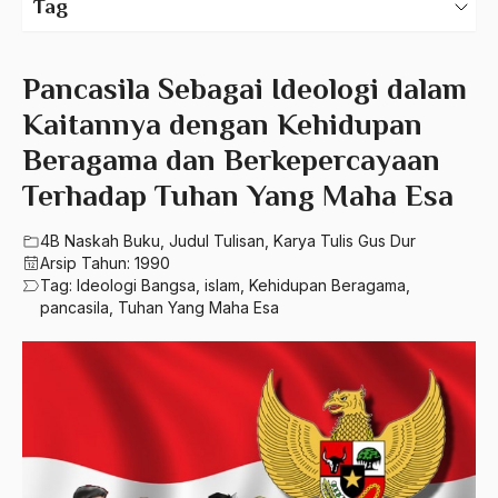
Tag
550 – Ilmu Ekonomi
2024
A Hafidz
580 – Ilmu Sosial Humaniora
2023
Pancasila Sebagai Ideologi dalam
A. Mukti Ali
630 – Agama Dan Filsafat
Kaitannya dengan Kehidupan
2022
A. Mustofa Bisri
Beragama dan Berkepercayaan
660 – Ilmu Seni, Desain dan Media
2021
A. Yani
Terhadap Tuhan Yang Maha Esa
710 – Ilmu Pendidikan
2020
A.A. Baramudi
900 – Rumpun Ilmu Lainnya
4B Naskah Buku
,
Judul Tulisan
,
Karya Tulis Gus Dur
2019
A.A. Navis
Arsip Tahun:
1990
Tag:
Ideologi Bangsa
,
islam
,
Kehidupan Beragama
,
2018
A.H Nasution
pancasila
,
Tuhan Yang Maha Esa
2017
A.S
2016
Aal Usul Teroris
2015
Abad 21
2014
Abad Modern