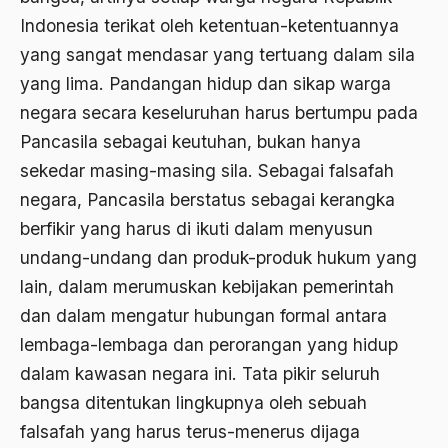
2001
Abu Bakar Ba’asyir
Indonesia terikat oleh ketentuan-ketentuannya
2000
yang sangat mendasar yang tertuang dalam sila
Abu Hanifah
yang lima. Pandangan hidup dan sikap warga
1999
abu jihad
negara secara keseluruhan harus bertumpu pada
1998
Abu Sangkan
Pancasila sebagai keutuhan, bukan hanya
1997
sekedar masing-masing sila. Sebagai falsafah
Abu Zayd
negara, Pancasila berstatus sebagai kerangka
1996
Aceh
berfikir yang harus di ikuti dalam menyusun
1995
Ad-daulah
undang-undang dan produk-produk hukum yang
1994
Adagium
lain, dalam merumuskan kebijakan pemerintah
dan dalam mengatur hubungan formal antara
1993
Adaptif Islam
lembaga-lembaga dan perorangan yang hidup
1992
adat
dalam kawasan negara ini. Tata pikir seluruh
1991
Adat dan Syari'at
bangsa ditentukan lingkupnya oleh sebuah
1990
falsafah yang harus terus-menerus dijaga
Adat Ngada