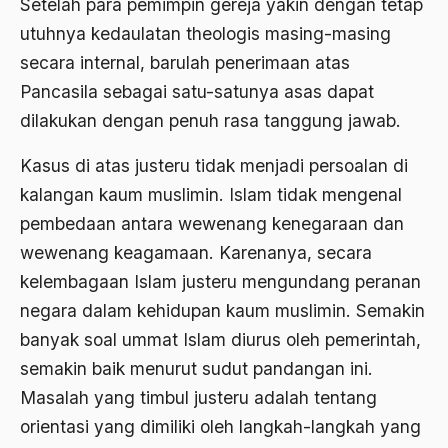
Setelah para pemimpin gereja yakin dengan tetap
Amerika
utuhnya kedaulatan theologis masing-masing
amerika latin
secara internal, barulah penerimaan atas
Pancasila sebagai satu-satunya asas dapat
amerika serikat
dilakukan dengan penuh rasa tanggung jawab.
Amien Rais
Kasus di atas justeru tidak menjadi persoalan di
Amin Iskandar
kalangan kaum muslimin. Islam tidak mengenal
Amir
pembedaan antara wewenang kenegaraan dan
Amir Syakib Arsalan
wewenang keagamaan. Karenanya, secara
kelembagaan Islam justeru mengundang peranan
Amirn Rais
negara dalam kehidupan kaum muslimin. Semakin
amrozi
banyak soal ummat Islam diurus oleh pemerintah,
Anak ibrahim
semakin baik menurut sudut pandangan ini.
Masalah yang timbul justeru adalah tentang
Anatomi
orientasi yang dimiliki oleh langkah-langkah yang
Andi Mallarangeng