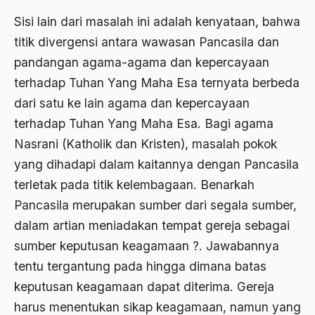
Al-Maududi
Sisi lain dari masalah ini adalah kenyataan, bahwa
Al-qua'an dan Hadist
titik divergensi antara wawasan Pancasila dan
al-quran
pandangan agama-agama dan kepercayaan
terhadap Tuhan Yang Maha Esa ternyata berbeda
Alexander Solzhenitsyin
dari satu ke lain agama dan kepercayaan
Ali Khomeini
terhadap Tuhan Yang Maha Esa. Bagi agama
Ali Murtopo
Nasrani (Katholik dan Kristen), masalah pokok
yang dihadapi dalam kaitannya dengan Pancasila
Ali Shariati
terletak pada titik kelembagaan. Benarkah
Ali Sidikin
Pancasila merupakan sumber dari segala sumber,
Ali Syahbana
dalam artian meniadakan tempat gereja sebagai
Aliran AHmadiyah
sumber keputusan keagamaan ?. Jawabannya
tentu tergantung pada hingga dimana batas
Aliran Kepercayaan
keputusan keagamaan dapat diterima. Gereja
Alistair Cook
harus menentukan sikap keagamaan, namun yang