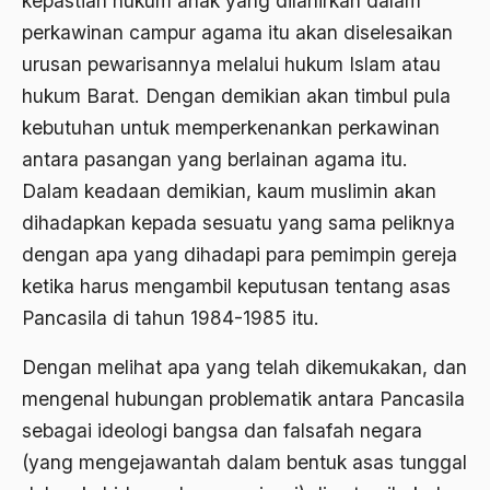
kepastian hukum anak yang dilahirkan dalam
asean
perkawinan campur agama itu akan diselesaikan
urusan pewarisannya melalui hukum Islam atau
Asghar Ali Engineer
hukum Barat. Dengan demikian akan timbul pula
Ashram Ghandi
kebutuhan untuk memperkenankan perkawinan
Asia
antara pasangan yang berlainan agama itu.
Dalam keadaan demikian, kaum muslimin akan
Asia Tenggara
dihadapkan kepada sesuatu yang sama peliknya
Asimilasi
dengan apa yang dihadapi para pemimpin gereja
Askar
ketika harus mengambil keputusan tentang asas
Pancasila di tahun 1984-1985 itu.
Asosiasi
Aspek Etika
Dengan melihat apa yang telah dikemukakan, dan
mengenal hubungan problematik antara Pancasila
Aspek Politis
sebagai ideologi bangsa dan falsafah negara
Aspek religius Agama
(yang mengejawantah dalam bentuk asas tunggal
Aspek Teknis