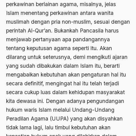
perkawinan berlainan agama, misalnya, jelas
Arswendo Atmowiloto
Islam menentang perkawinan antara wanita
Arti Kepemimpinan
muslimah dengan pria non-muslim, sesuai dengan
artikel gus dur
perintah Al-Qur’an. Bukankah Pancasila harus
menjawab pertanyaan apa pandangannya
asal-usul tradisi keilmuan pesantren
tentang keputusan agama seperti itu. Akan
Asas Islam
dilarang untuk seterusnya, demi mengikuti ajaran
Asas Keagamaan
yang sudah dibakukan dalam Islam itu, berarti
asas kebangsaan
mengabaikan kebutuhan akan pengaturan hal itu
secara definitif, mengingat hal itu telah terjadi
Asas Organisasi Islam
secara cukup luas dalam kehidupan masyarakat
Asas Pancasila
kita dewasa ini. Dengan adanya pengundangan
Asas Permusyawaratan
hukum waris Islam melalui Undang-Undang
Peradilan Agama (UUPA) yang akan disyahkan
Asas Pluralisme
tidak lama lagi, lalu timbul kebutuhan akan
Asas Tunggal