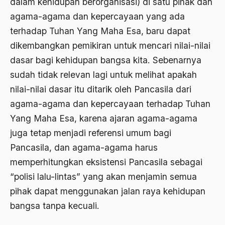
dalam kehidupan berorganisasi) di satu pihak dan
agama-agama dan kepercayaan yang ada
Aspirasi Politik
terhadap Tuhan Yang Maha Esa, baru dapat
asrul sani
dikembangkan pemikiran untuk mencari nilai-nilai
Aswad Mahasin
dasar bagi kehidupan bangsa kita. Sebenarnya
ASWAJA
sudah tidak relevan lagi untuk melihat apakah
nilai-nilai dasar itu ditarik oleh Pancasila dari
Asyura 1414
agama-agama dan kepercayaan terhadap Tuhan
Atheisme
Yang Maha Esa, karena ajaran agama-agama
Aturan Hukum
juga tetap menjadi referensi umum bagi
Pancasila, dan agama-agama harus
Australia
memperhitungkan eksistensi Pancasila sebagai
Austro Melanesia
“polisi lalu-lintas” yang akan menjamin semua
Ayat Al-Quran
pihak dapat menggunakan jalan raya kehidupan
bangsa tanpa kecuali.
Ayatullah Zanjani