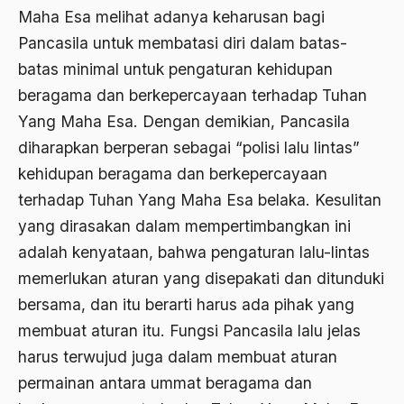
Agama dan Praktis
Maha Esa melihat adanya keharusan bagi
Agama Demokrasi
Pancasila untuk membatasi diri dalam batas-
batas minimal untuk pengaturan kehidupan
Agama di Asia
beragama dan berkepercayaan terhadap Tuhan
agama elitis
Yang Maha Esa. Dengan demikian, Pancasila
Agama Hukum
diharapkan berperan sebagai “polisi lalu lintas”
kehidupan beragama dan berkepercayaan
Agama Inovasi
terhadap Tuhan Yang Maha Esa belaka. Kesulitan
Agama Islam
yang dirasakan dalam mempertimbangkan ini
agama populer
adalah kenyataan, bahwa pengaturan lalu-lintas
memerlukan aturan yang disepakati dan ditunduki
Agama Terang
bersama, dan itu berarti harus ada pihak yang
Agamawan
membuat aturan itu. Fungsi Pancasila lalu jelas
Agenda Nasional
harus terwujud juga dalam membuat aturan
Agraria
permainan antara ummat beragama dan