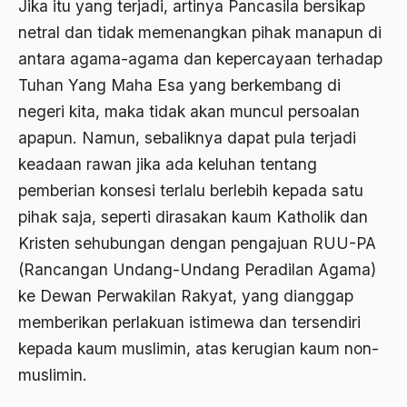
Azyumardi Azra
Jika itu yang terjadi, artinya Pancasila bersikap
netral dan tidak memenangkan pihak manapun di
bacaan mulia
antara agama-agama dan kepercayaan terhadap
Badan Usaha
Tuhan Yang Maha Esa yang berkembang di
Bagus Hadikusumo
negeri kita, maka tidak akan muncul persoalan
apapun. Namun, sebaliknya dapat pula terjadi
Baha'i
keadaan rawan jika ada keluhan tentang
baharuddin Aritonang
pemberian konsesi terlalu berlebih kepada satu
Bahasa Indonesia
pihak saja, seperti dirasakan kaum Katholik dan
Kristen sehubungan dengan pengajuan RUU-PA
Bahasa Internasional
(Rancangan Undang-Undang Peradilan Agama)
Bahasa melayu
ke Dewan Perwakilan Rakyat, yang dianggap
Bahasa Nasional
memberikan perlakuan istimewa dan tersendiri
Bahsul Masail
kepada kaum muslimin, atas kerugian kaum non-
muslimin.
Baku Bae