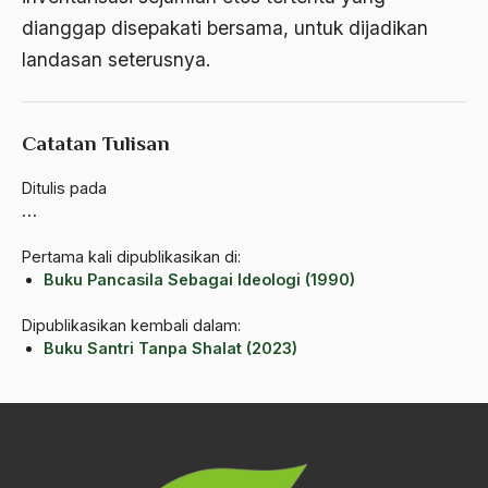
Bani Sadr
dianggap disepakati bersama, untuk dijadikan
landasan seterusnya.
Banjar
bank
Catatan Tulisan
Bank Central Amerika
Bank Mualat Indonesia
Ditulis pada
…
Bank Perkeditan rakyat
Pertama kali dipublikasikan di:
Bank Summa
Buku Pancasila Sebagai Ideologi (1990)
bank syariah
Dipublikasikan kembali dalam:
Buku Santri Tanpa Shalat (2023)
Banser
Banten
Banyuwangi
Bapak Koperasi