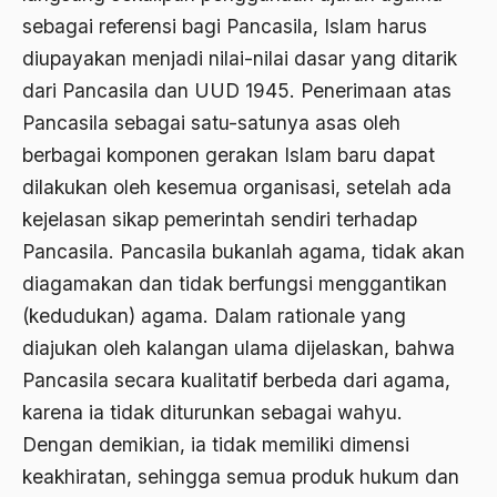
sebagai referensi bagi Pancasila, Islam harus
antroposentrisme
diupayakan menjadi nilai-nilai dasar yang ditarik
Anwar Ibrahim
dari Pancasila dan UUD 1945. Penerimaan atas
Pancasila sebagai satu-satunya asas oleh
Anwar Sadat
berbagai komponen gerakan Islam baru dapat
apa yang kau cari palupi
dilakukan oleh kesemua organisasi, setelah ada
Aparat Keamanan
kejelasan sikap pemerintah sendiri terhadap
Pancasila. Pancasila bukanlah agama, tidak akan
APEC
diagamakan dan tidak berfungsi menggantikan
Apel Akbar NU
(kedudukan) agama. Dalam rationale yang
APRI
diajukan oleh kalangan ulama dijelaskan, bahwa
Pancasila secara kualitatif berbeda dari agama,
Ar-Raniry
karena ia tidak diturunkan sebagai wahyu.
arab
Dengan demikian, ia tidak memiliki dimensi
arabisasi
keakhiratan, sehingga semua produk hukum dan