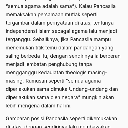
Ahmad Daudy
“semua agama adalah sama”). Kalau Pancasila
memaksakan persamaan mutlak seperti
Ahmad Dhani
tergambar dalam pernyataan di atas, tentunya
Ahmad Hasan Rurbi
independensi Islam sebagai agama lalu menjadi
Ahmad Khomeini
terganggu. Sebaliknya, jika Pancasila mampu
menemukan titik temu dalam pandangan yang
Ahmad Syafi’i Ma’arif
saling berbeda itu, dengan sendirinya ia berperan
Ahmad Tirtisudiro
menjadi jembatan penghubung tanpa
ahmad wahib
mengganggu kedaulatan theologis masing-
masing. Rumusan seperti “semua agama
Ahmad Wahid
diperlakukan sama dimuka Undang-undang dan
Ahmadiyah
diperlakukan sama oleh negara” mungkin akan
AIDS
lebih mengena dalam hal ini.
Airport
Gambaran posisi Pancasila seperti dikemukakan
Airport Changi
di atas, dengan sendirinya lalu membawakan