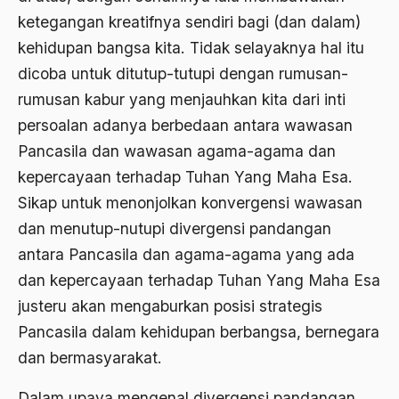
ketegangan kreatifnya sendiri bagi (dan dalam)
Airport Noto Hadi Negoro
kehidupan bangsa kita. Tidak selayaknya hal itu
Ajaran AGama
dicoba untuk ditutup-tutupi dengan rumusan-
Ajaran Agama Islam
rumusan kabur yang menjauhkan kita dari inti
persoalan adanya berbedaan antara wawasan
Ajaran Islam
Pancasila dan wawasan agama-agama dan
ajaran kemasyarakatan
kepercayaan terhadap Tuhan Yang Maha Esa.
Ajengan SIngaparna
Sikap untuk menonjolkan konvergensi wawasan
dan menutup-nutupi divergensi pandangan
Akademi Betawi
antara Pancasila dan agama-agama yang ada
Akademi Jakarta
dan kepercayaan terhadap Tuhan Yang Maha Esa
Akbar tanjung
justeru akan mengaburkan posisi strategis
akhlak
Pancasila dalam kehidupan berbangsa, bernegara
dan bermasyarakat.
Akhlaq
Dalam upaya mengenal divergensi pandangan
Akidah