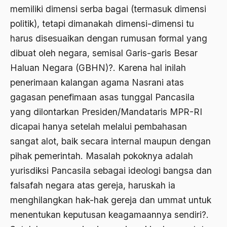
Allah
memiliki dimensi serba bagai (termasuk dimensi
politik), tetapi dimanakah dimensi-dimensi tu
ALmanak
harus disesuaikan dengan rumusan formal yang
Alternatif Moral
dibuat oleh negara, semisal Garis-garis Besar
Alternatif Nilai
Haluan Negara (GBHN)?. Karena hal inilah
penerimaan kalangan agama Nasrani atas
Alternatif Politis
gagasan penefimaan asas tunggal Pancasila
Alumni Sayid Al-Maliki
yang dilontarkan Presiden/Mandataris MPR-RI
Alvin W. Gouldner
dicapai hanya setelah melalui pembahasan
sangat alot, baik secara internal maupun dengan
Amangkurat
pihak pemerintah. Masalah pokoknya adalah
Amar Ma'ruf Nahi Munkar
yurisdiksi Pancasila sebagai ideologi bangsa dan
ambisi politik
falsafah negara atas gereja, haruskah ia
menghilangkan hak-hak gereja dan ummat untuk
Ambivalen
menentukan keputusan keagamaannya sendiri?.
ambon