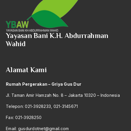
Barathiya Janata Party
BArisan Nasional
Barroness Cox
Yayasan Bani K.H. Abdurrahman
Batak
Wahid
Batavia
BBC
Alamat Kami
BBM
Rumah Pergerakan – Griya Gus Dur
Beethoven
Jl. Taman Amir Hamzah No. 8 – Jakarta 10320 – Indonesia
Begin
Telepon: 021-3928233, 021-3145671
Beijing
Fax: 021-3928250
Belanakan
Email:
gusdurdotnet@gmail.com
belanda