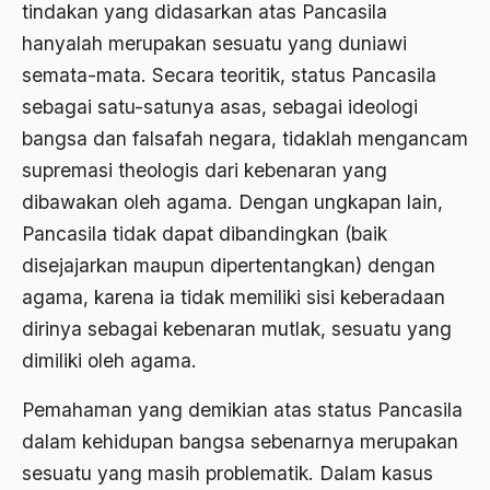
arafat
tindakan yang didasarkan atas Pancasila
hanyalah merupakan sesuatu yang duniawi
Ard
semata-mata. Secara teoritik, status Pancasila
area studies
sebagai satu-satunya asas, sebagai ideologi
Argentina
bangsa dan falsafah negara, tidaklah mengancam
supremasi theologis dari kebenaran yang
Ariel Saron
dibawakan oleh agama. Dengan ungkapan lain,
Ariel Sharon
Pancasila tidak dapat dibandingkan (baik
Ario Wowor
disejajarkan maupun dipertentangkan) dengan
agama, karena ia tidak memiliki sisi keberadaan
Aristoteles
dirinya sebagai kebenaran mutlak, sesuatu yang
Arnold Y. Toynbeen
dimiliki oleh agama.
Arogansi Birokrasi
Pemahaman yang demikian atas status Pancasila
Arrigo Sacchi
dalam kehidupan bangsa sebenarnya merupakan
Arswendo
sesuatu yang masih problematik. Dalam kasus