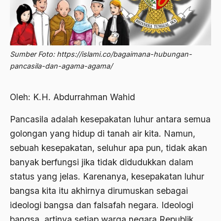
2013
Abd. Moqsith Ghazali
2012
Abdi Masyarakat
2011
abdul wahid hasyim
Sumber Foto: https://islami.co/bagaimana-hubungan-
2010
Abdullah Badawi
pancasila-dan-agama-agama/
2009
Abdullah Sungkar
2008
Oleh: K.H. Abdurrahman Wahid
Abdullah Syafi'i
2007
Abdurrahman Addakhil
Pancasila adalah kesepakatan luhur antara semua
2006
golongan yang hidup di tanah air kita. Namun,
abdurrahman wahid
sebuah kesepakatan, seluhur apa pun, tidak akan
2005
Abolisi
banyak berfungsi jika tidak didudukkan dalam
2004
Aboulhasan Bani Sadr
status yang jelas. Karenanya, kesepakatan luhur
2003
bangsa kita itu akhirnya dirumuskan sebagai
abri
ideologi bangsa dan falsafah negara. Ideologi
2002
Abu AMrin Ibnu Alla'
bangsa, artinya setiap warga negara Republik