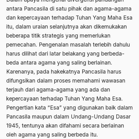
antara Pancasila di satu pihak dan agama-agama
Aktivis
dan kepercayaan terhadap Tuhan Yang Maha Esa
Aktivis Muda
itu, dalam uraian selanjutnya akan dikemukakan
akulturasi
beberapa titik strategis yang memerlukan
pemecahan. Pengenalan masalah terlebih dahulu
akulturasi budaya
harus dilihat dari latar belakang yang berbeda-
Al Asnawi
beda antara agama yang saling berlainan.
al qaeda
Karenanya, pada hakekatnya Pancasila harus
difungsikan dalam proses memahami wawasan
Al-Azhar
terjauh dari agama-agama yang ada dan
Al-Ghazali
kepercayaan terhadap Tuhan Yang Maha Esa.
Al-Ikhwanu Al-Muslimun
Pengertian kata “Esa” yang digunakan baik dalam
Pancasila maupun dalam Undang-Undang Dasar
Al-Ikhwanul Muslimin
1945, tentunya akan difahami secara berlainan
al-Khalil Ibnu Ahmad al-Farahidi
oleh agama yang saling berbeda itu.