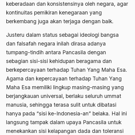
keberadaan dan konsistensinya oleh negara, agar
1989
Adat Pra-Islam
kontinuitas pemikiran kenegaraan yang
1988
Adat Siri
berkembang juga akan terjaga dengan baik.
1987
Adi Sasono
Justeru dalam status sebagai ideologi bangsa
1986
Adil dan Makmur
dan falsafah negara inilah dirasa adanya
1985
tumpang-tindih antara Pancasila dengan
Adipati Unus
sebagian sisi-sisi kehidupan beragama dan
1984
Administrasi Negara
berkepercayaan terhadap Tuhan Yang Maha Esa.
1983
Adnan Buyung Nasution
Agama dan kepercayaan terhadap Tuhan Yang
1982
Maha Esa memiliki lingkup masing-masing yang
Adopsi
berjangkauan universal, berlaku seluruh ummat
1981
Adu Pinalti
manusia, sehingga terasa sulit untuk dibatasi
1980
Advisors
hanya pada “sisi ke-Indonesia-an” belaka. Hal ini
1979
langsung tampak dalam upaya Pancasila untuk
Aera-Europa
menekankan sisi kelapangan dada dan toleransi
1978
Afganistan