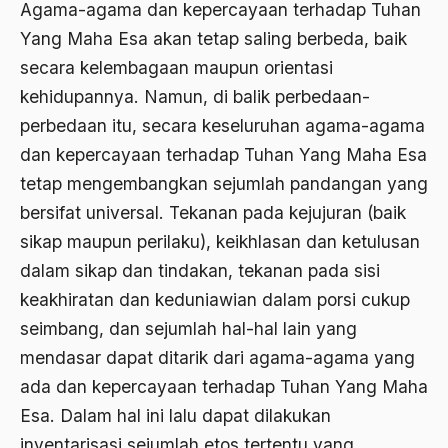
Agama-agama dan kepercayaan terhadap Tuhan
bali
Yang Maha Esa akan tetap saling berbeda, baik
Bambang Pranomo
secara kelembagaan maupun orientasi
Bangladesh
kehidupannya. Namun, di balik perbedaan-
bangsa
perbedaan itu, secara keseluruhan agama-agama
dan kepercayaan terhadap Tuhan Yang Maha Esa
bangsa arab
tetap mengembangkan sejumlah pandangan yang
Bangsa Berdaulat
bersifat universal. Tekanan pada kejujuran (baik
Bangsa dan Negara
sikap maupun perilaku), keikhlasan dan ketulusan
dalam sikap dan tindakan, tekanan pada sisi
Bangsa Indonesia
keakhiratan dan keduniawian dalam porsi cukup
Bangsa Jawa
seimbang, dan sejumlah hal-hal lain yang
Bangsa Sunda
mendasar dapat ditarik dari agama-agama yang
ada dan kepercayaan terhadap Tuhan Yang Maha
Bangsa Tenggang Rasa
Esa. Dalam hal ini lalu dapat dilakukan
Bangsawan
inventarisasi sejumlah etos tertentu yang