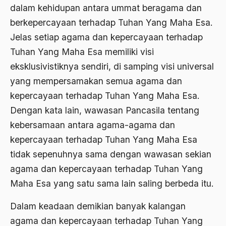
dalam kehidupan antara ummat beragama dan
1977
Afiliasi Kultural
berkepercayaan terhadap Tuhan Yang Maha Esa.
1976
Afrika
Jelas setiap agama dan kepercayaan terhadap
Tuhan Yang Maha Esa memiliki visi
1975
Afrika utara
eksklusivistiknya sendiri, di samping visi universal
1974
agama
yang mempersamakan semua agama dan
1973
Agama & Negara
kepercayaan terhadap Tuhan Yang Maha Esa.
1972
Dengan kata lain, wawasan Pancasila tentang
Agama Asli
kebersamaan antara agama-agama dan
1971
Agama Asli Indonesia
kepercayaan terhadap Tuhan Yang Maha Esa
Agama dan Negara
tidak sepenuhnya sama dengan wawasan sekian
agama dan kepercayaan terhadap Tuhan Yang
Agama dan negaraa
Maha Esa yang satu sama lain saling berbeda itu.
Agama dan Pemerintah
Dalam keadaan demikian banyak kalangan
Agama dan Politik
agama dan kepercayaan terhadap Tuhan Yang