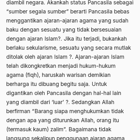
diambil negara. Akankah status Pancasila sebagai
Andre Gide
“sumber segala sumber” berarti Pancasila bebas
menggantikan ajaran-ajaran agama yang sudah
Angkatan Laut AS
baku dengan sesuatu yang tidak bersesuaian
Ansor
dengan ajaran Islam?. Jika itu terjadi, bukankah
Antara Keyakinan dan Keuletan
berlaku sekularisme, sesuatu yang secara mutlak
ditolak oleh ajaran Islam ?. Ajaran-ajaran Islam
Antarumat Beragama
telah dikongkretkan menjadi hukum-hukum
Anti Kekerasan
agama (fiqh), haruskah warisan demikian
Anti Klimak
berharga itu dibuang begitu saja. Untuk
Anti-Kekerasan
digantikan oleh Pancasila dengan hal-hal lain
yang diambil dari ‘luar’ ?. Sedangkan Allah
António de Oliveira Salazar
berfirman “Barang siapa menghukumkan tidak
Antonio Gramsci
dengan apa yang diturunkan Allah, orang itu
Antony Van Leeuwenhoek
(termasuk kaum) zalim”. Bagaimana tidak
langsung sekalipun penggunaan ajaran agama
antropologi