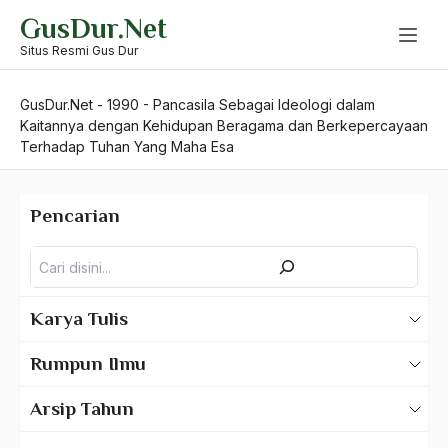
Skip
GusDur.Net
to
content
Situs Resmi Gus Dur
GusDur.Net
-
1990
-
Pancasila Sebagai Ideologi dalam
Kaitannya dengan Kehidupan Beragama dan Berkepercayaan
Terhadap Tuhan Yang Maha Esa
Pencarian
Pencarian
Karya Tulis
Karya Tulis Gus Dur
Rumpun Ilmu
Karya Tulis Tentang Gus Dur
500 – Ilmu Bahasa
Arsip Tahun
530 – Ilmu Bahasa Asing
2025