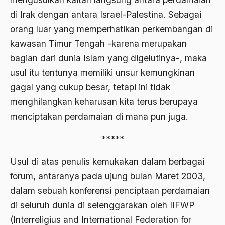
Ahmad Dhani
di Irak dengan antara Israel-Palestina. Sebagai
Ahmad Hasan Rurbi
orang luar yang memperhatikan perkembangan di
kawasan Timur Tengah -karena merupakan
Ahmad Khomeini
bagian dari dunia Islam yang digelutinya-, maka
Ahmad Syafi’i Ma’arif
usul itu tentunya memiliki unsur kemungkinan
Ahmad Tirtisudiro
gagal yang cukup besar, tetapi ini tidak
menghilangkan keharusan kita terus berupaya
ahmad wahib
menciptakan perdamaian di mana pun juga.
Ahmad Wahid
*****
Ahmadiyah
Usul di atas penulis kemukakan dalam berbagai
AIDS
forum, antaranya pada ujung bulan Maret 2003,
Airport
dalam sebuah konferensi penciptaan perdamaian
Airport Changi
di seluruh dunia di selenggarakan oleh IIFWP
Airport Noto Hadi Negoro
(Interreligius and International Federation for