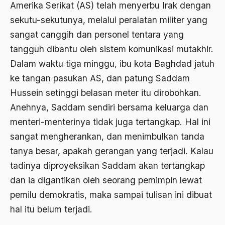
Abdi Masyarakat
Amerika Serikat (AS) telah menyerbu Irak dengan
2011
sekutu-sekutunya, melalui peralatan militer yang
abdul wahid hasyim
sangat canggih dan personel tentara yang
2010
Abdullah Badawi
tangguh dibantu oleh sistem komunikasi mutakhir.
2009
Abdullah Sungkar
Dalam waktu tiga minggu, ibu kota Baghdad jatuh
2008
ke tangan pasukan AS, dan patung Saddam
Abdullah Syafi'i
Hussein setinggi belasan meter itu dirobohkan.
2007
Abdurrahman Addakhil
Anehnya, Saddam sendiri bersama keluarga dan
2006
abdurrahman wahid
menteri-menterinya tidak juga tertangkap. Hal ini
2005
sangat mengherankan, dan menimbulkan tanda
Abolisi
tanya besar, apakah gerangan yang terjadi. Kalau
2004
Aboulhasan Bani Sadr
tadinya diproyeksikan Saddam akan tertangkap
2003
abri
dan ia digantikan oleh seorang pemimpin lewat
2002
pemilu demokratis, maka sampai tulisan ini dibuat
Abu AMrin Ibnu Alla'
hal itu belum terjadi.
2001
Abu Bakar Ba’asyir