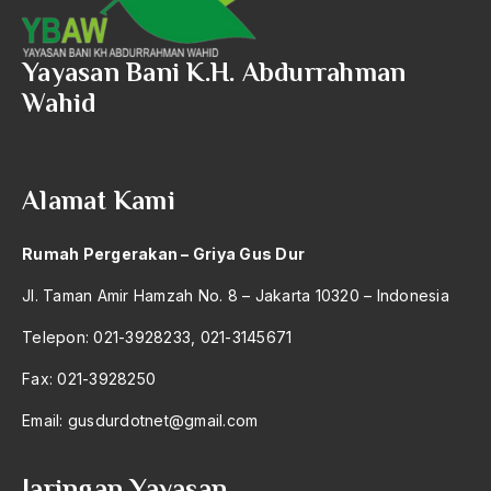
amerika latin
amerika serikat
Yayasan Bani K.H. Abdurrahman
Wahid
Amien Rais
Amin Iskandar
Amir
Alamat Kami
Amir Syakib Arsalan
Rumah Pergerakan – Griya Gus Dur
Amirn Rais
Jl. Taman Amir Hamzah No. 8 – Jakarta 10320 – Indonesia
amrozi
Telepon: 021-3928233, 021-3145671
Anak ibrahim
Fax: 021-3928250
Anatomi
Email:
gusdurdotnet@gmail.com
Andi Mallarangeng
Andre Gide
Jaringan Yayasan