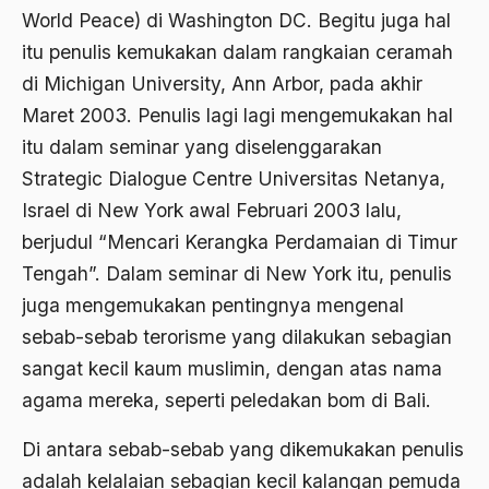
World Peace) di Washington DC. Begitu juga hal
Ajaran AGama
itu penulis kemukakan dalam rangkaian ceramah
Ajaran Agama Islam
di Michigan University, Ann Arbor, pada akhir
Ajaran Islam
Maret 2003. Penulis lagi lagi mengemukakan hal
itu dalam seminar yang diselenggarakan
ajaran kemasyarakatan
Strategic Dialogue Centre Universitas Netanya,
Ajengan SIngaparna
Israel di New York awal Februari 2003 lalu,
Akademi Betawi
berjudul “Mencari Kerangka Perdamaian di Timur
Tengah”. Dalam seminar di New York itu, penulis
Akademi Jakarta
juga mengemukakan pentingnya mengenal
Akbar tanjung
sebab-sebab terorisme yang dilakukan sebagian
akhlak
sangat kecil kaum muslimin, dengan atas nama
agama mereka, seperti peledakan bom di Bali.
Akhlaq
Akidah
Di antara sebab-sebab yang dikemukakan penulis
adalah kelalaian sebagian kecil kalangan pemuda
Aktivis