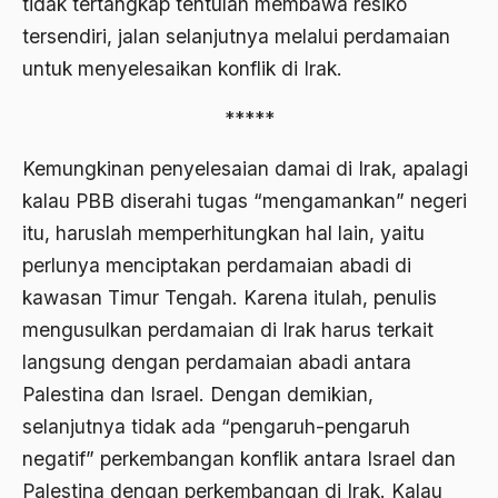
tidak tertangkap tentulah membawa resiko
1976
Afrika
tersendiri, jalan selanjutnya melalui perdamaian
untuk menyelesaikan konflik di Irak.
1975
Afrika utara
1974
*****
agama
1973
Agama & Negara
Kemungkinan penyelesaian damai di Irak, apalagi
1972
kalau PBB diserahi tugas “mengamankan” negeri
Agama Asli
itu, haruslah memperhitungkan hal lain, yaitu
1971
Agama Asli Indonesia
perlunya menciptakan perdamaian abadi di
Agama dan Negara
kawasan Timur Tengah. Karena itulah, penulis
mengusulkan perdamaian di Irak harus terkait
Agama dan negaraa
langsung dengan perdamaian abadi antara
Agama dan Pemerintah
Palestina dan Israel. Dengan demikian,
Agama dan Politik
selanjutnya tidak ada “pengaruh-pengaruh
Agama dan Praktis
negatif” perkembangan konflik antara Israel dan
Palestina dengan perkembangan di Irak. Kalau
Agama Demokrasi