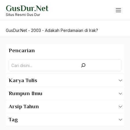
Skip
GusDur.Net
to
content
Situs Resmi Gus Dur
GusDur.Net
-
2003
-
Adakah Perdamaian di Irak?
Pencarian
Pencarian
Karya Tulis
Karya Tulis Gus Dur
Rumpun Ilmu
Karya Tulis Tentang Gus Dur
500 – Ilmu Bahasa
Arsip Tahun
530 – Ilmu Bahasa Asing
2025
Tag
550 – Ilmu Ekonomi
2024
A Hafidz