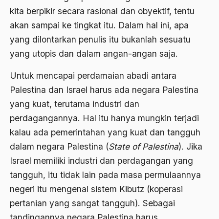
kita berpikir secara rasional dan obyektif, tentu
Agama di Asia
akan sampai ke tingkat itu. Dalam hal ini, apa
agama elitis
yang dilontarkan penulis itu bukanlah sesuatu
yang utopis dan dalam angan-angan saja.
Agama Hukum
Agama Inovasi
Untuk mencapai perdamaian abadi antara
Palestina dan Israel harus ada negara Palestina
Agama Islam
yang kuat, terutama industri dan
agama populer
perdagangannya. Hal itu hanya mungkin terjadi
Agama Terang
kalau ada pemerintahan yang kuat dan tangguh
dalam negara Palestina (
State of Palestina
). Jika
Agamawan
Israel memiliki industri dan perdagangan yang
Agenda Nasional
tangguh, itu tidak lain pada masa permulaannya
Agraria
negeri itu mengenal sistem Kibutz (koperasi
pertanian yang sangat tangguh). Sebagai
agraris
tandingannya negara Palestina harus