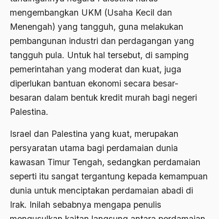
Agum Gumelar
mengembangkan UKM (Usaha Kecil dan
Agus Miftah
Menengah) yang tangguh, guna melakukan
pembangunan industri dan perdagangan yang
Ahimsa
tangguh pula. Untuk hal tersebut, di samping
Ahli
pemerintahan yang moderat dan kuat, juga
ahli fikih
diperlukan bantuan ekonomi secara besar-
besaran dalam bentuk kredit murah bagi negeri
Ahli Ilmu Agama
Palestina.
Ahli waris
Israel dan Palestina yang kuat, merupakan
ahlul sunnah wal jamaah
persyaratan utama bagi perdamaian dunia
Ahlussunnah
kawasan Timur Tengah, sedangkan perdamaian
Ahlussunnah Wal jamaah
seperti itu sangat tergantung kepada kemampuan
dunia untuk menciptakan perdamaian abadi di
Ahmad Benbella
Irak. Inilah sebabnya mengapa penulis
Ahmad Daudy
mengusulkan kaitan langsung antara perdamaian