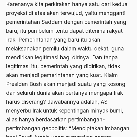
2000
Karenanya kita perkirakan hanya satu dari kedua
Abu Hanifah
proyeksi di atas akan terwujud, yaitu mengganti
1999
abu jihad
pemerintahan Saddam dengan pemerintah yang
1998
Abu Sangkan
baru, itu pun belum tentu dapat diterima rakyat
1997
Irak. Pemerintahan yang baru itu akan
Abu Zayd
melaksanakan pemilu dalam waktu dekat, guna
1996
Aceh
mendirikan legitimasi bagi dirinya. Dan tanpa
1995
Ad-daulah
legitimasi itu, pemerintah yang didirikan, tidak
1994
Adagium
akan menjadi pemerintahan yang kuat. Klaim
Presiden Bush akan menjadi suatu yang kosong
1993
Adaptif Islam
dan seluruh dunia akan bertanya mengapa Irak
1992
adat
harus diserang? Jawabannya adalah, AS
1991
Adat dan Syari'at
menyerbu Irak untuk kepentingan minyak bumi,
1990
alias hanya berdasarkan pertimbangan-
Adat Ngada
pertimbangan geopolitis: “Menciptakan imbangan
1989
Adat Pra-Islam