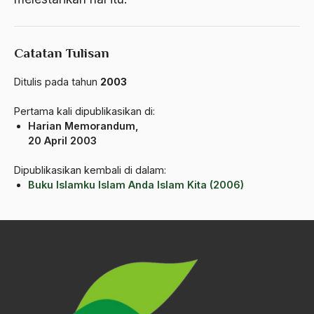
ALmanak
Alternatif Moral
Catatan Tulisan
Alternatif Nilai
Ditulis pada tahun
2003
Alternatif Politis
Pertama kali dipublikasikan di:
Alumni Sayid Al-Maliki
Harian Memorandum,
Alvin W. Gouldner
20 April 2003
Amangkurat
Dipublikasikan kembali di dalam:
Buku Islamku Islam Anda Islam Kita (2006)
Amar Ma'ruf Nahi Munkar
ambisi politik
Ambivalen
ambon
Amerika