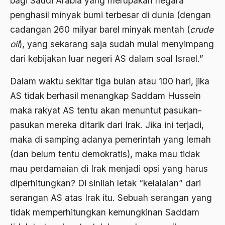
bagi Saudi Arabia yang merupakan negara
1988
Adat Siri
penghasil minyak bumi terbesar di dunia (dengan
1987
cadangan 260 milyar barel minyak mentah (
crude
Adi Sasono
oil
), yang sekarang saja sudah mulai menyimpang
1986
Adil dan Makmur
dari kebijakan luar negeri AS dalam soal Israel.”
1985
Adipati Unus
Dalam waktu sekitar tiga bulan atau 100 hari, jika
1984
Administrasi Negara
AS tidak berhasil menangkap Saddam Hussein
1983
Adnan Buyung Nasution
maka rakyat AS tentu akan menuntut pasukan-
1982
pasukan mereka ditarik dari Irak. Jika ini terjadi,
Adopsi
maka di samping adanya pemerintah yang lemah
1981
Adu Pinalti
(dan belum tentu demokratis), maka mau tidak
1980
Advisors
mau perdamaian di Irak menjadi opsi yang harus
1979
diperhitungkan? Di sinilah letak “kelalaian” dari
Aera-Europa
serangan AS atas Irak itu. Sebuah serangan yang
1978
Afganistan
tidak memperhitungkan kemungkinan Saddam
1977
Afiliasi Kultural