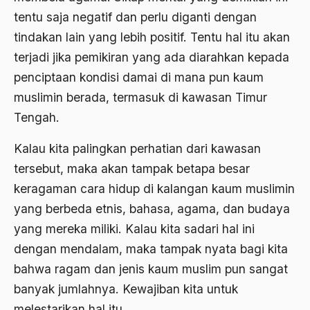
Al-qua'an dan Hadist
tentu saja negatif dan perlu diganti dengan
al-quran
tindakan lain yang lebih positif. Tentu hal itu akan
Alexander Solzhenitsyin
terjadi jika pemikiran yang ada diarahkan kepada
penciptaan kondisi damai di mana pun kaum
Ali Khomeini
muslimin berada, termasuk di kawasan Timur
Ali Murtopo
Tengah.
Ali Shariati
Kalau kita palingkan perhatian dari kawasan
Ali Sidikin
tersebut, maka akan tampak betapa besar
Ali Syahbana
keragaman cara hidup di kalangan kaum muslimin
yang berbeda etnis, bahasa, agama, dan budaya
Aliran AHmadiyah
yang mereka miliki. Kalau kita sadari hal ini
Aliran Kepercayaan
dengan mendalam, maka tampak nyata bagi kita
Alistair Cook
bahwa ragam dan jenis kaum muslim pun sangat
banyak jumlahnya. Kewajiban kita untuk
Allah
melestarikan hal itu.