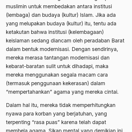
muslimin untuk membedakan antara institusi
Aktivis Muda
(lembaga) dan budaya (kultur) Islam. Jika ada
akulturasi
yang melupakan budaya (kultur) itu, tentu ada
ketakutan bahwa institusi (kelembagaan)
akulturasi budaya
keislaman sedang diancam oleh peradaban Barat
Al Asnawi
dalam bentuk modernisasi. Dengan sendirinya,
al qaeda
mereka merasa tantangan modernisasi dan
Al-Azhar
kebarat-baratan sulit untuk dihadapi, maka
mereka menggunakan segala macam cara
Al-Ghazali
(termasuk penggunaan kekerasan) dalam
Al-Ikhwanu Al-Muslimun
“mempertahankan” agama yang mereka cintai.
Al-Ikhwanul Muslimin
Dalam hal itu, mereka tidak memperhitungkan
al-Khalil Ibnu Ahmad al-Farahidi
nyawa para korban yang berjatuhan, yang
Al-Maududi
terpenting “rasa puas” karena telah dapat
membela agama. Sikap mental yang demikian ini