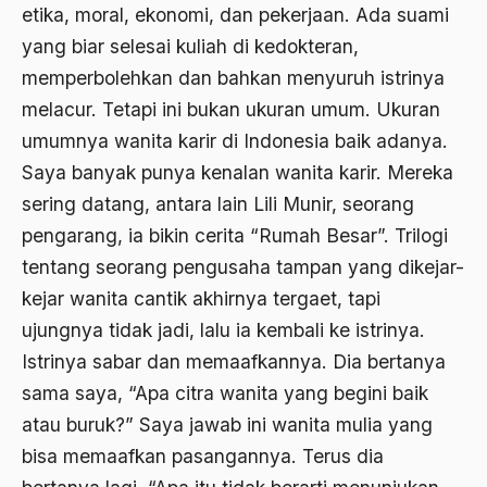
etika, moral, ekonomi, dan pekerjaan. Ada suami
asrul sani
yang biar selesai kuliah di kedokteran,
Aswad Mahasin
memperbolehkan dan bahkan menyuruh istrinya
melacur. Tetapi ini bukan ukuran umum. Ukuran
ASWAJA
umumnya wanita karir di Indonesia baik adanya.
Asyura 1414
Saya banyak punya kenalan wanita karir. Mereka
Atheisme
sering datang, antara lain Lili Munir, seorang
pengarang, ia bikin cerita “Rumah Besar”. Trilogi
Aturan Hukum
tentang seorang pengusaha tampan yang dikejar-
Australia
kejar wanita cantik akhirnya tergaet, tapi
Austro Melanesia
ujungnya tidak jadi, lalu ia kembali ke istrinya.
Istrinya sabar dan memaafkannya. Dia bertanya
Ayat Al-Quran
sama saya, “Apa citra wanita yang begini baik
Ayatullah Zanjani
atau buruk?” Saya jawab ini wanita mulia yang
Azyumardi Azra
bisa memaafkan pasangannya. Terus dia
bacaan mulia