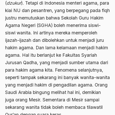
(
dzukur
). Tetapi di Indonesia menteri agama, para
amerika latin
kiai NU dan pesantren, yang berpegang pada fiqh
amerika serikat
justru memutuskan bahwa Sekolah Guru Hakim
Amien Rais
Agama Negeri (SGHA) boleh menerima siswi-
siswi wanita. Ini artinya mereka memperoleh
Amin Iskandar
ijazah-ijazah dan dibolehkan untuk menjadi juru
Amir
hakim agama. Dan lama kelamaan menjadi hakim
Amir Syakib Arsalan
agama. Hal itu berlanjut ke Fakultas Syariah
Jurusan Qadha, yang menjadi sumber utama dari
Amirn Rais
para hakim agama kita. Fenomena selanjutnya,
amrozi
seperti tampak sekarang ini banyak wanita-wanita
Anak ibrahim
yang menjadi hakim di pengadilan agama. Orang
Saudi Arabia bingung melihat hal ini, demikian
Anatomi
juga orang Mesir. Sementara di Mesir sampai
Andi Mallarangeng
sekarang wanita tidak boleh membaca tilawatil
Andre Gide
Qur’an dengan suara keras.