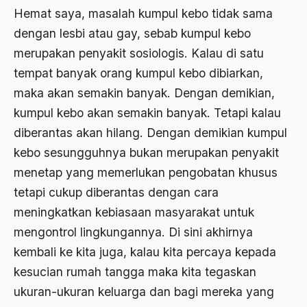
Bambang Pranomo
Hemat saya, masalah kumpul kebo tidak sama
Bangladesh
dengan lesbi atau gay, sebab kumpul kebo
merupakan penyakit sosiologis. Kalau di satu
bangsa
tempat banyak orang kumpul kebo dibiarkan,
bangsa arab
maka akan semakin banyak. Dengan demikian,
Bangsa Berdaulat
kumpul kebo akan semakin banyak. Tetapi kalau
diberantas akan hilang. Dengan demikian kumpul
Bangsa dan Negara
kebo sesungguhnya bukan merupakan penyakit
Bangsa Indonesia
menetap yang memerlukan pengobatan khusus
Bangsa Jawa
tetapi cukup diberantas dengan cara
meningkatkan kebiasaan masyarakat untuk
Bangsa Sunda
mengontrol lingkungannya. Di sini akhirnya
Bangsa Tenggang Rasa
kembali ke kita juga, kalau kita percaya kepada
Bangsawan
kesucian rumah tangga maka kita tegaskan
ukuran-ukuran keluarga dan bagi mereka yang
Bani Sadr