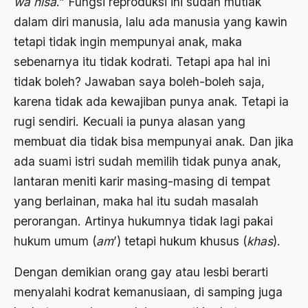
wa nisa
.” Fungsi reproduksi ini sudah mutlak
dalam diri manusia, lalu ada manusia yang kawin
Bhairawan
tetapi tidak ingin mempunyai anak, maka
Bharatiya Janatha Party
sebenarnya itu tidak kodrati. Tetapi apa hal ini
Bhineka Tunggal Ika
tidak boleh? Jawaban saya boleh-boleh saja,
karena tidak ada kewajiban punya anak. Tetapi ia
Bhinneka Tunggal Ika
rugi sendiri. Kecuali ia punya alasan yang
biaya
membuat dia tidak bisa mempunyai anak. Dan jika
Bid'ah Phoby
ada suami istri sudah memilih tidak punya anak,
lantaran meniti karir masing-masing di tempat
Bidan NU
yang berlainan, maka hal itu sudah masalah
Bidang Budaya dan Sastra
perorangan. Artinya hukumnya tidak lagi pakai
Bidang Kebudayaan
hukum umum (
am
’) tetapi hukum khusus (
khas
).
Bidang Niaga
Dengan demikian orang gay atau lesbi berarti
Bidang Produksi
menyalahi kodrat kemanusiaan, di samping juga