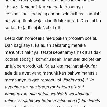
khusus. Kenapa? Karena pada dasarnya
Ben Anderson
lesbianisme—penyimpangan seksualitas—adalah
Benazir Bhutto
hal yang tidak wajar dan tidak kodrati. Dan hal itu
bencana alam
sudah terjadi sejak Nabi Luth.
benny moerdani
Lesbi dan homoseks merupakan problem sosial.
Benturan Antar Budaya
Dan bagi saya, kalaulah sekarang mereka
menuntut haknya, tetapi sebenarnya hak itu tidak
Beragama Secara Inklusif
kodrati sebagai kemanusiaan. Manusia diciptakan
Berdzikir
untuk bereproduksi. Kalau kita melihat al-Qur’an
Berita
ada dua ayat yang menunjukan bahwa manusia
mempunyai tugas reproduksi (
ijabin nasl
). “
Ya
bersabar
ayyuhan an-nas ittaqu robbakum alladzi
Bersyukur
kholaqakum min nafsin wahidah wa khalaqa
Betawi
minha zaujaha wa batstsa minhuma rijalan katsira
BHairawa