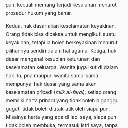
pun, kecuali memang terjadi kesalahan menurut
1976
Afrika
prosedur hukum yang benar.
1975
Afrika utara
Kedua, hak dasar akan keselamatan keyakinan.
1974
agama
Orang tidak bisa dipaksa untuk mengikuti suatu
1973
Agama & Negara
keyakinan, tetapi ia boleh berkeyakinan menurut
1972
pilihannya sendiri dalam hal agama. Ketiga, hak
Agama Asli
dasar mengenai kesucian keturunan dan
1971
Agama Asli Indonesia
keselamatan keluarga. Wanita juga ikut di dalam
Agama dan Negara
hak itu, pria maupun wanita sama-sama
mempunyai hak dasar yang sama akan
Agama dan negaraa
keselamatan pribadi (
milk al-fardi
), setiap orang
Agama dan Pemerintah
memiliki harta pribadi yang tidak boleh diganggu
Agama dan Politik
gugat, tidak boleh diutak-atik oleh siapa pun.
Misalnya harta yang ada di laci saya, siapa pun
Agama dan Praktis
tidak boleh membuka, termasuk istri saya, tanpa
Agama Demokrasi