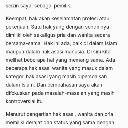
seizin saya, sebagai pemilik.
Agama di Asia
Keempat, hak akan keselamatan profesi atau
agama elitis
pekerjaan. Satu hak yang dengan sendirinya
Agama Hukum
dimiliki oleh sekaligus pria dan wanita secara
bersama-sama. Hak ini ada, baik di dalam Islam
Agama Inovasi
maupun dalam hak asasi manusia. Di sini kita
Agama Islam
melihat beberapa hal yang memang sama. Ada
agama populer
beberapa hak asasi wanita yang masuk dalam
kategori hak asasi yang masih dipersoalkan
Agama Terang
dalam Islam. Dan pembahasan saya akan
Agamawan
difokuskan pada masalah-masalah yang masih
Agenda Nasional
kontroversial itu.
Agraria
Menurut pengertian hak asasi, wanita dan pria
agraris
memiliki derajat dan status yang sama dengan