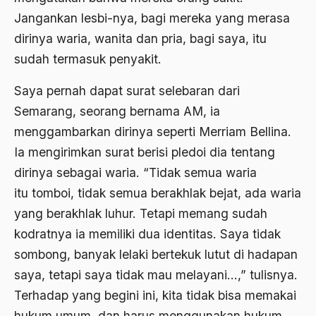
BArisan Nasional
Jangankan lesbi-nya, bagi mereka yang merasa
dirinya waria, wanita dan pria, bagi saya, itu
Barroness Cox
sudah termasuk penyakit.
Batak
Saya pernah dapat surat selebaran dari
Batavia
Semarang, seorang bernama AM, ia
BBC
menggambarkan dirinya seperti Merriam Bellina.
BBM
Ia mengirimkan surat berisi pledoi dia tentang
dirinya sebagai waria. “Tidak semua waria
Beethoven
itu tomboi, tidak semua berakhlak bejat, ada waria
Begin
yang berakhlak luhur. Tetapi memang sudah
Beijing
kodratnya ia memiliki dua identitas. Saya tidak
sombong, banyak lelaki bertekuk lutut di hadapan
Belanakan
saya, tetapi saya tidak mau melayani…,” tulisnya.
belanda
Terhadap yang begini ini, kita tidak bisa memakai
Belgia
hukum umum, dan harus menggunakan hukum