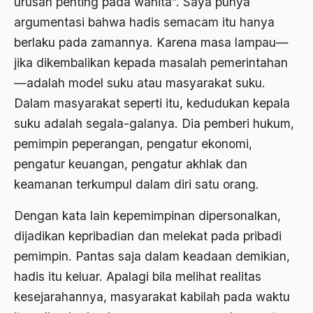
urusan penting pada wanita”. Saya punya
argumentasi bahwa hadis semacam itu hanya
Aktivis Muda
berlaku pada zamannya. Karena masa lampau—
akulturasi
jika dikembalikan kepada masalah pemerintahan
akulturasi budaya
—adalah model suku atau masyarakat suku.
Dalam masyarakat seperti itu, kedudukan kepala
Al Asnawi
suku adalah segala-galanya. Dia pemberi hukum,
al qaeda
pemimpin peperangan, pengatur ekonomi,
Al-Azhar
pengatur keuangan, pengatur akhlak dan
Al-Ghazali
keamanan terkumpul dalam diri satu orang.
Al-Ikhwanu Al-Muslimun
Dengan kata lain kepemimpinan dipersonalkan,
dijadikan kepribadian dan melekat pada pribadi
Al-Ikhwanul Muslimin
pemimpin. Pantas saja dalam keadaan demikian,
al-Khalil Ibnu Ahmad al-Farahidi
hadis itu keluar. Apalagi bila melihat realitas
Al-Maududi
kesejarahannya, masyarakat kabilah pada waktu