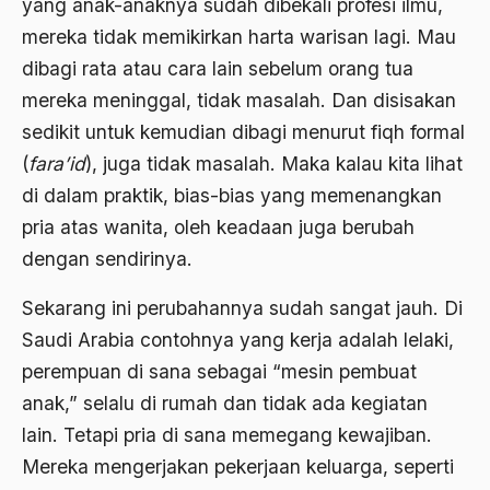
yang anak-anaknya sudah dibekali profesi ilmu,
Ard
mereka tidak memikirkan harta warisan lagi. Mau
area studies
dibagi rata atau cara lain sebelum orang tua
Argentina
mereka meninggal, tidak masalah. Dan disisakan
Ariel Saron
sedikit untuk kemudian dibagi menurut fiqh formal
(
fara’id
), juga tidak masalah. Maka kalau kita lihat
Ariel Sharon
di dalam praktik, bias-bias yang memenangkan
Ario Wowor
pria atas wanita, oleh keadaan juga berubah
Aristoteles
dengan sendirinya.
Arnold Y. Toynbeen
Sekarang ini perubahannya sudah sangat jauh. Di
Arogansi Birokrasi
Saudi Arabia contohnya yang kerja adalah lelaki,
perempuan di sana sebagai “mesin pembuat
Arrigo Sacchi
anak,” selalu di rumah dan tidak ada kegiatan
Arswendo
lain. Tetapi pria di sana memegang kewajiban.
Arswendo Atmowiloto
Mereka mengerjakan pekerjaan keluarga, seperti