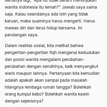
bertanya lagi, “Apa itu tidak berarti menunjukan
wanita Indonesia itu lemah?” Jawab saya sama
Badan Usaha
saja. Kalau seandainya ada istri yang tidak
Bagus Hadikusumo
karuan, maka suaminya harus mengerti. Harus
Baha'i
mawas diri dan terus hidup bersama. Ini
pandangan saya.
baharuddin Aritonang
Bahasa Indonesia
Dalam realitas sosial, kita melihat bahwa
pengertian-pengertian fiqh mengenai kedudukan
Bahasa Internasional
dan posisi wanita mengalami perubahan-
Bahasa melayu
perubahan dengan sendirinya, baik menyangkut
Bahasa Nasional
waris maupun lainnya. Pertanyaan kita kemudian
adalah apakah akan sampai pada masalah
Bahsul Masail
hilangnya lembaga rumah tangga? Bolehkah
Baku Bae
orang kumpul kebo? Bolehkah wanita kawin
bali
dengan sejenisnya?