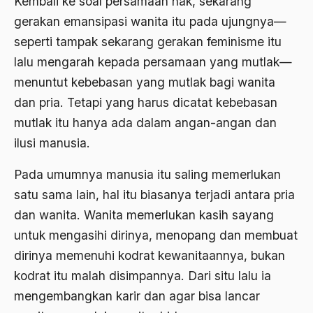
Kembali ke soal persamaan hak, sekarang
gerakan emansipasi wanita itu pada ujungnya—
Budaya baru
seperti tampak sekarang gerakan feminisme itu
budaya daerah
lalu mengarah kepada persamaan yang mutlak—
Budaya dan Pendidikan
menuntut kebebasan yang mutlak bagi wanita
dan pria. Tetapi yang harus dicatat kebebasan
Budaya Indonesia
mutlak itu hanya ada dalam angan-angan dan
budaya jawa
ilusi manusia.
Budaya Kaum Santri
Pada umumnya manusia itu saling memerlukan
Budaya Keraton
satu sama lain, hal itu biasanya terjadi antara pria
Budaya Lama
dan wanita. Wanita memerlukan kasih sayang
untuk mengasihi dirinya, menopang dan membuat
Budaya Pesantren
dirinya memenuhi kodrat kewanitaannya, bukan
Budaya Politik
kodrat itu malah disimpannya. Dari situ lalu ia
Budaya Usaha
mengembangkan karir dan agar bisa lancar