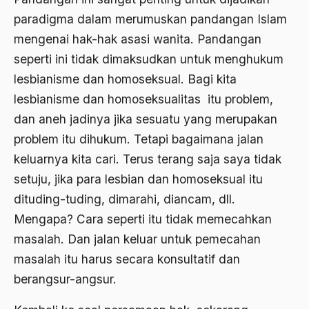
bom irak
paradigma dalam merumuskan pandangan Islam
mengenai hak-hak asasi wanita. Pandangan
BPKK
seperti ini tidak dimaksudkan untuk menghukum
BPR
lesbianisme dan homoseksual. Bagi kita
brawijaya
lesbianisme dan homoseksualitas itu problem,
dan aneh jadinya jika sesuatu yang merupakan
Brawijaya V
problem itu dihukum. Tetapi bagaimana jalan
Brazil
keluarnya kita cari. Terus terang saja saya tidak
Brigjen K
setuju, jika para lesbian dan homoseksual itu
dituding-tuding, dimarahi, diancam, dll.
Budak Sosiologis
Mengapa? Cara seperti itu tidak memecahkan
budaya
masalah. Dan jalan keluar untuk pemecahan
Budaya Altenatif
masalah itu harus secara konsultatif dan
berangsur-angsur.
Budaya bangsa
budaya Barat