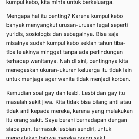
kumpul kebo, kita minta untuk berkeluarga.
Banjar
Mengapa hal itu penting? Karena kumpul kebo
bank
banyak menyangkut urusan-urusan legal seperti
Bank Central Amerika
yuridis, sosiologis dan sebagainya. Bisa saja
Bank Mualat Indonesia
misalnya sudah kumpul kebo sekian tahun tiba-
tiba lelakinya minggat tanpa ada perlindungan
Bank Perkeditan rakyat
terhadap wanitanya. Nah di sini, pentingnya kita
Bank Summa
menegaskan ukuran-ukuran keluarga itu tidak lain
bank syariah
untuk menjaga agar wanita tidak menjadi korban.
Banser
Kemudian soal gay dan lesbi. Lesbi dan gay itu
Banten
masalah sakit jiwa. Kita tidak bisa bilang anti atau
tidak anti kepada mereka, karena yang melakukan
Banyuwangi
itu orang sakit. Saya berani berhadapan dengan
Bapak Koperasi
siapa pun, termasuk lesbian sendiri, untuk
Barathiya Janata Party
mengatakan bahwa mereka orang sakit.