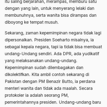
Al-qua'an dan Hadist
itu saling berjarahan, merampas, memburu satu
dengan yang lain, untuk menyerang lelaki dan
al-quran
membunuhnya, serta wanita bisa dirampas dan
Alexander Solzhenitsyin
diboyong ke tempat musuh.
Ali Khomeini
Sekarang, zaman kepemimpinan negara tidak lagi
Ali Murtopo
dipersonalkan. Presiden Soeharto misalnya, ia
Ali Shariati
sebagai kepala negara, tapi ia tidak bisa membuat
undang-Undang sendiri. Ada DPR, ada yudikatif
Ali Sidikin
yang melaksanakan undang-undang.
Ali Syahbana
Kepemimpinan sudah dilembagakan dan
Aliran AHmadiyah
dikolektifkan. Kita ambil contoh sekarang di
Pakistan dengan PM Benazir Butto, ia perdana
Aliran Kepercayaan
menteri wanita dan tidak ada maalah. Secara
Alistair Cook
protokoler ia adalah seorang PM,
Allah
pemerintahannya presiden. Undang-undang baru