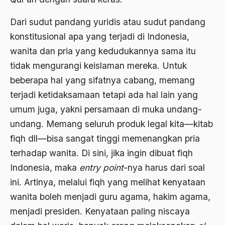
Angkatan Laut AS
Dari sudut pandang yuridis atau sudut pandang
Ansor
konstitusional apa yang terjadi di Indonesia,
wanita dan pria yang kedudukannya sama itu
Antara Keyakinan dan Keuletan
tidak mengurangi keislaman mereka. Untuk
Antarumat Beragama
beberapa hal yang sifatnya cabang, memang
Anti Kekerasan
terjadi ketidaksamaan tetapi ada hal lain yang
umum juga, yakni persamaan di muka undang-
Anti Klimak
undang. Memang seluruh produk legal kita—kitab
Anti-Kekerasan
fiqh dll—bisa sangat tinggi memenangkan pria
António de Oliveira Salazar
terhadap wanita. Di sini, jika ingin dibuat fiqh
Antonio Gramsci
Indonesia, maka
entry point
-nya harus dari soal
ini. Artinya, melalui fiqh yang melihat kenyataan
Antony Van Leeuwenhoek
wanita boleh menjadi guru agama, hakim agama,
antropologi
menjadi presiden. Kenyataan paling niscaya
antroposentrisme