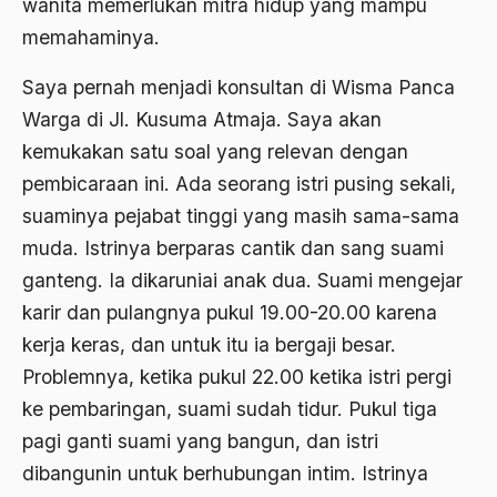
Budayawan
wanita memerlukan mitra hidup yang mampu
memahaminya.
Budd Schulberg
Saya pernah menjadi konsultan di Wisma Panca
buddha
Warga di Jl. Kusuma Atmaja. Saya akan
Budha
kemukakan satu soal yang relevan dengan
Budu dan Rasa
pembicaraan ini. Ada seorang istri pusing sekali,
Bugis
suaminya pejabat tinggi yang masih sama-sama
muda. Istrinya berparas cantik dan sang suami
Buku "1492"
ganteng. Ia dikaruniai anak dua. Suami mengejar
Buku P4
karir dan pulangnya pukul 19.00-20.00 karena
Buku Primadosa
kerja keras, dan untuk itu ia bergaji besar.
Problemnya, ketika pukul 22.00 ketika istri pergi
Bulgaria
ke pembaringan, suami sudah tidur. Pukul tiga
BUMN
pagi ganti suami yang bangun, dan istri
Bung Hatta
dibangunin untuk berhubungan intim. Istrinya