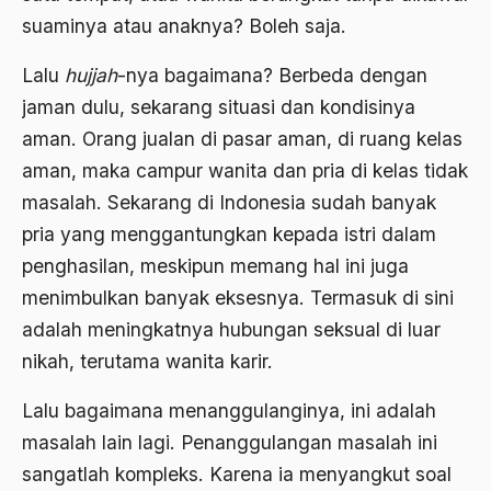
Asghar Ali Engineer
suaminya atau anaknya? Boleh saja.
Ashram Ghandi
Lalu
hujjah
-nya bagaimana? Berbeda dengan
jaman dulu, sekarang situasi dan kondisinya
Asia
aman. Orang jualan di pasar aman, di ruang kelas
Asia Tenggara
aman, maka campur wanita dan pria di kelas tidak
Asimilasi
masalah. Sekarang di Indonesia sudah banyak
Askar
pria yang menggantungkan kepada istri dalam
penghasilan, meskipun memang hal ini juga
Asosiasi
menimbulkan banyak eksesnya. Termasuk di sini
Aspek Etika
adalah meningkatnya hubungan seksual di luar
Aspek Politis
nikah, terutama wanita karir.
Aspek religius Agama
Lalu bagaimana menanggulanginya, ini adalah
Aspek Teknis
masalah lain lagi. Penanggulangan masalah ini
sangatlah kompleks. Karena ia menyangkut soal
Aspirasi Politik