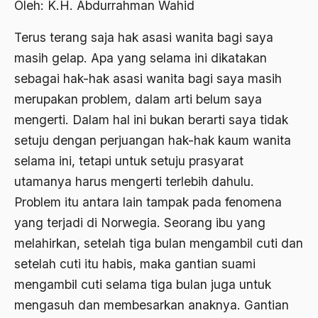
Oleh: K.H. Abdurrahman Wahid
Abdi Masyarakat
2011
abdul wahid hasyim
Terus terang saja hak asasi wanita bagi saya
2010
masih gelap. Apa yang selama ini dikatakan
Abdullah Badawi
sebagai hak-hak asasi wanita bagi saya masih
2009
Abdullah Sungkar
merupakan problem, dalam arti belum saya
2008
Abdullah Syafi'i
mengerti. Dalam hal ini bukan berarti saya tidak
2007
setuju dengan perjuangan hak-hak kaum wanita
Abdurrahman Addakhil
selama ini, tetapi untuk setuju prasyarat
2006
abdurrahman wahid
utamanya harus mengerti terlebih dahulu.
2005
Abolisi
Problem itu antara lain tampak pada fenomena
2004
Aboulhasan Bani Sadr
yang terjadi di Norwegia. Seorang ibu yang
melahirkan, setelah tiga bulan mengambil cuti dan
2003
abri
setelah cuti itu habis, maka gantian suami
2002
Abu AMrin Ibnu Alla'
mengambil cuti selama tiga bulan juga untuk
2001
Abu Bakar Ba’asyir
mengasuh dan membesarkan anaknya. Gantian