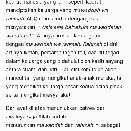
kodrat manusia yang lain, seperti kodrat
Bidang Sejarah
menciptakan keluarga yang
mawaddah wa
Bill Clinton
rahmah
. Al-Qur’an sendiri dengan jelas
Bio-mass
menyatakan; “
Waja’alna bainakum mawaddatan
wa rahmah
”. Artinya uruslah keluargamu
Biografi
dengan
mawaddah wa rahmah
.
Rahmah
di sini
Biografi Kiai Bisri Syansuri
artinya ikatan, persambungan tali, dan itu terjadi
birokrasi
dalam keluarga yang didahului oleh kasih sayang
antara suami dan istri. Dari sini kemudian akan
Birokrasi Agama
muncul tali yang mengikat anak-anak mereka, tali
Birokrasi Pemerintah
yang mengikat keluarga besar kedua belah pihak
Birokrasi Politik
serta mengikat masyarakat.
Birokrasi Sosialis
Dari ayat di atas menunjukkan bahwa dari
Birokrat
awalnya saja Allah sudah
menurunkan
Birokrat Islam
mawaddah
dan
rahmah
ini sebagai