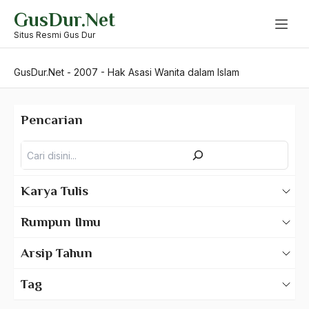
Skip
GusDur.Net
to
content
Situs Resmi Gus Dur
GusDur.Net
-
2007
-
Hak Asasi Wanita dalam Islam
Pencarian
Pencarian
Karya Tulis
Karya Tulis Gus Dur
Rumpun Ilmu
Karya Tulis Tentang Gus Dur
500 – Ilmu Bahasa
Arsip Tahun
530 – Ilmu Bahasa Asing
2025
Tag
550 – Ilmu Ekonomi
2024
A Hafidz