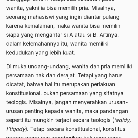
Ahmad Dhani
wanita, yakni ia bisa memilih pria. Misalnya,
seorang mahasiswi yang ingin diantar pulang
Ahmad Hasan Rurbi
karena kemalaman, maka wanita bisa memilih
Ahmad Khomeini
siapa yang mengantar si A atau si B. Artinya,
Ahmad Syafi’i Ma’arif
dalam kelemahannya itu, wanita memiliki
Ahmad Tirtisudiro
kedudukan yang lebih kuat.
ahmad wahib
Di muka undang-undang, wanita dan pria memiliki
persamaan hak dan derajat. Tetapi yang harus
Ahmad Wahid
dicatat, bahwa hal itu merupakan perlakuan
Ahmadiyah
konstitusional, bukan persamaan yang sifatnya
AIDS
teologis. Misalnya, jangan menyerahkan urusan-
Airport
urusan penting kepada wanita, maka pandangan
seperti itu mungkin terjadi secara teologis (
‘aqidy,
Airport Changi
I’tiqody
). Tetapi secara konstitusional, konstitusi
Airport Noto Hadi Negoro
negara mana pun memberikan hak yang sama