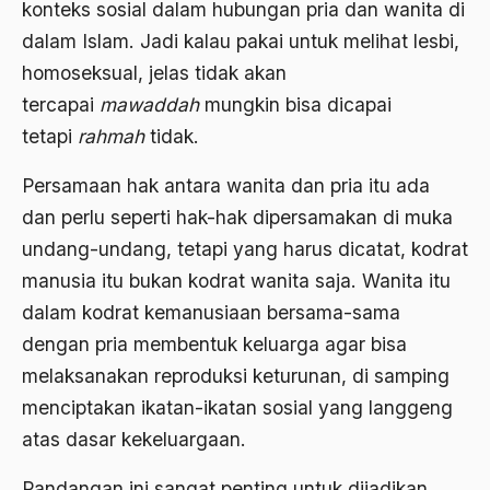
konteks sosial dalam hubungan pria dan wanita di
Birokratis
dalam Islam. Jadi kalau pakai untuk melihat lesbi,
birokratisasi
homoseksual, jelas tidak akan
Bis Kota
tercapai
mawaddah
mungkin bisa dicapai
tetapi
rahmah
tidak.
bis PPD
Persamaan hak antara wanita dan pria itu ada
bisri syansuri
dan perlu seperti hak-hak dipersamakan di muka
BJ. Habibie
undang-undang, tetapi yang harus dicatat, kodrat
BLBI
manusia itu bukan kodrat wanita saja. Wanita itu
Blitzkrieg
dalam kodrat kemanusiaan bersama-sama
dengan pria membentuk keluarga agar bisa
Bobot Sangkaan
melaksanakan reproduksi keturunan, di samping
Bom
menciptakan ikatan-ikatan sosial yang langgeng
bom bali
atas dasar kekeluargaan.
bom borobudur
Pandangan ini sangat penting untuk dijadikan