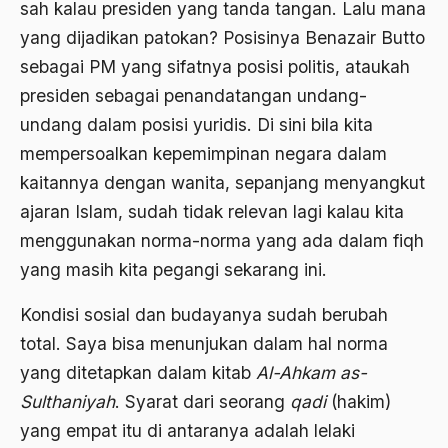
sah kalau presiden yang tanda tangan. Lalu mana
ALmanak
yang dijadikan patokan? Posisinya Benazair Butto
Alternatif Moral
sebagai PM yang sifatnya posisi politis, ataukah
Alternatif Nilai
presiden sebagai penandatangan undang-
undang dalam posisi yuridis. Di sini bila kita
Alternatif Politis
mempersoalkan kepemimpinan negara dalam
Alumni Sayid Al-Maliki
kaitannya dengan wanita, sepanjang menyangkut
Alvin W. Gouldner
ajaran Islam, sudah tidak relevan lagi kalau kita
Amangkurat
menggunakan norma-norma yang ada dalam fiqh
yang masih kita pegangi sekarang ini.
Amar Ma'ruf Nahi Munkar
Kondisi sosial dan budayanya sudah berubah
ambisi politik
total. Saya bisa menunjukan dalam hal norma
Ambivalen
yang ditetapkan dalam kitab
Al-Ahkam as-
ambon
Sulthaniyah
. Syarat dari seorang
qadi
(hakim)
Amerika
yang empat itu di antaranya adalah lelaki