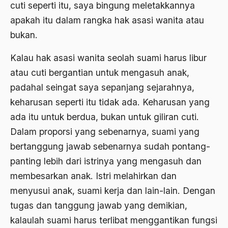
2000
cuti seperti itu, saya bingung meletakkannya
Abu Hanifah
apakah itu dalam rangka hak asasi wanita atau
1999
abu jihad
bukan.
1998
Abu Sangkan
Kalau hak asasi wanita seolah suami harus libur
1997
Abu Zayd
atau cuti bergantian untuk mengasuh anak,
1996
Aceh
padahal seingat saya sepanjang sejarahnya,
1995
keharusan seperti itu tidak ada. Keharusan yang
Ad-daulah
ada itu untuk berdua, bukan untuk giliran cuti.
1994
Adagium
Dalam proporsi yang sebenarnya, suami yang
1993
Adaptif Islam
bertanggung jawab sebenarnya sudah pontang-
1992
panting lebih dari istrinya yang mengasuh dan
adat
membesarkan anak. Istri melahirkan dan
1991
Adat dan Syari'at
menyusui anak, suami kerja dan lain-lain. Dengan
1990
Adat Ngada
tugas dan tanggung jawab yang demikian,
1989
kalaulah suami harus terlibat menggantikan fungsi
Adat Pra-Islam