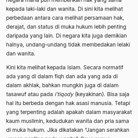
Ajaran AGama
kepada laki-laki dan wanita. Di sini kita melihat
perbedaan antara cara melihat persamaan hak,
Ajaran Agama Islam
derajat, dan status di muka hukum lebih penting
Ajaran Islam
daripada yang lain. Di negara kita juga demikian
ajaran kemasyarakatan
halnya, undang-undang tidak membedakan lelaki
dan wanita.
Ajengan SIngaparna
Akademi Betawi
Kini kita melihat kepada Islam. Secara normatif
ada yang di dalam fiqh dan ada yang ada di
Akademi Jakarta
dalam akhlak, bahkan mungkin juga di dalam
Akbar tanjung
tasawuf atau pada
i’tiqody
(keyakinan). Bisa saja
akhlak
hal itu berbeda dengan hak asasi manusia. Tetapi
yang terpenting adalah apakah dalam masyarakat
Akhlaq
kaum muslimin, kedudukan wanita dan pria sama
Akidah
di muka hukum. Jika dikatakan “Jangan serahkan
Aktivis