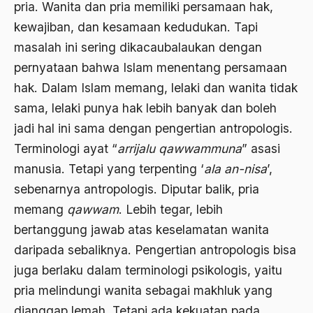
pria. Wanita dan pria memiliki persamaan hak,
Agum Gumelar
kewajiban, dan kesamaan kedudukan. Tapi
Agus Miftah
masalah ini sering dikacaubalaukan dengan
Ahimsa
pernyataan bahwa Islam menentang persamaan
Ahli
hak. Dalam Islam memang, lelaki dan wanita tidak
sama, lelaki punya hak lebih banyak dan boleh
ahli fikih
jadi hal ini sama dengan pengertian antropologis.
Ahli Ilmu Agama
Terminologi ayat “
arrijalu qawwammuna
” asasi
Ahli waris
manusia. Tetapi yang terpenting ‘
ala an-nisa
’,
sebenarnya antropologis. Diputar balik, pria
ahlul sunnah wal jamaah
memang
qawwam
. Lebih tegar, lebih
Ahlussunnah
bertanggung jawab atas keselamatan wanita
Ahlussunnah Wal jamaah
daripada sebaliknya. Pengertian antropologis bisa
juga berlaku dalam terminologi psikologis, yaitu
Ahmad Benbella
pria melindungi wanita sebagai makhluk yang
Ahmad Daudy
dianggap lemah. Tetapi ada kekuatan pada