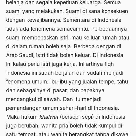
belanja dan segala keperluan keluarga. Semua
Arti Kepemimpinan
suami yang melakukan. Suami di sana konsekuen
artikel gus dur
dengan kewajibannya. Sementara di Indonesia
asal-usul tradisi keilmuan pesantren
tidak ada fenomena semacam itu. Perbedaannya
suami membebaskan istri, mau ke luar rumah atau
Asas Islam
di dalam rumah boleh saja. Berbeda dengan di
Asas Keagamaan
Arab Saudi, istri tidak boleh keluar. Di Indonesia
asas kebangsaan
ini kalau perlu istri juga kerja. Ini artinya fiqh
Indonesia ini sudah berjalan dan sudah menjadi
Asas Organisasi Islam
fenomena umum. Ibu-ibu yang jualan tempe, tahu
Asas Pancasila
dan sebagainya di pasar, dan bapaknya
Asas Permusyawaratan
mencangkul di sawah. Dan itu menjadi
pemandangan umum sehari-hari di Indonesia.
Asas Pluralisme
Maka hukum
khalwat
(bersepi-sepi) di Indonesia
Asas Tunggal
juga berubah, wanita pria boleh tidak kumpul di
asean
satu tempat, atau wanita berangkat tanpa dikawal