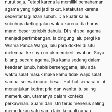
nurut saja. Tetapi karena ia memiliki pemahaman
Bung karno
agama yang rigid jadi takut, ketakutan karena
Bung Tomo
sebentar lagi azan subuh. Dia kuatir kalau
burdah
subuhnya ketinggalan waktu karena dia harus
mandi besar terlebih dahulu. Di sini soal agama
Burhanudin
menjadi pertimbangan. Ia bingung lalu pergi ke
Burung-Burung Manyar
Wisma Panca Warga, lalu para dokter di situ
Buya Hamka
melempar ke saya untuk memberi jawaban. Saya
bilang, secara agama, jika kamu sedang dalam
cak nur
keadaan junub, habis bersenggama, lalu ada
caleg
waktu salat masuk maka kamu tidak wajib salat
Caligula
sampai selesai mandi besar. Hal-hal semacam ini
Calon Legislatif
menunjukan kodrat pria dan wanita itu saling
memerlukan, utamanya dalam konteks
Calon presiden
perkawinan. Suami dan istri terus menerus saling
Capres
memerlukan satu sama lain, kecuali rumah