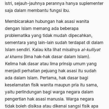
istri, sejauh-jauhnya perannya hanya suplementer
1988
Adat Siri
saja dalam membantu fungsi ibu.
1987
Adi Sasono
Membicarakan hubungan hak asasi wanita
1986
Adil dan Makmur
dengan Islam memang ada beberapa
1985
Adipati Unus
problematika yang tidak mudah dipecahkan,
1984
sementara yang lain-lain sudah terdapat di dalam
Administrasi Negara
Islam sendiri. Kalau kita lihat misalnya
al-kulliyat
1983
Adnan Buyung Nasution
al khams
(lima hak-hak dasar dalam Islam).
1982
Adopsi
Kelima hak dasar atau lima prinsip umum yang
1981
Adu Pinalti
menjadi perhatian pejuang hak asasi itu sudah
ada dalam Islam. Pertama, hak dasar bagi
1980
Advisors
keselamatan fisik wanita maupun pria itu sama,
1979
Aera-Europa
yaitu perlindungan bagi warga negara dalam
1978
Afganistan
pengertian hak asasi manusia. Warga negara
1977
tidak boleh disiksa atau dikenai sangsi fisik apa
Afiliasi Kultural