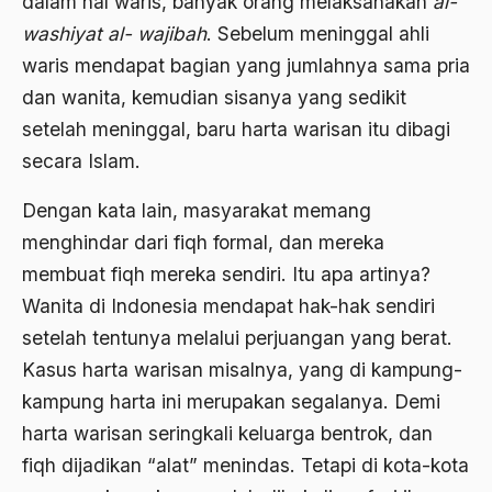
dalam hal waris, banyak orang melaksanakan
al-
washiyat al- wajibah
. Sebelum meninggal ahli
Anwar Ibrahim
waris mendapat bagian yang jumlahnya sama pria
Anwar Sadat
dan wanita, kemudian sisanya yang sedikit
apa yang kau cari palupi
setelah meninggal, baru harta warisan itu dibagi
secara Islam.
Aparat Keamanan
APEC
Dengan kata lain, masyarakat memang
menghindar dari fiqh formal, dan mereka
Apel Akbar NU
membuat fiqh mereka sendiri. Itu apa artinya?
APRI
Wanita di Indonesia mendapat hak-hak sendiri
Ar-Raniry
setelah tentunya melalui perjuangan yang berat.
Kasus harta warisan misalnya, yang di kampung-
arab
kampung harta ini merupakan segalanya. Demi
arabisasi
harta warisan seringkali keluarga bentrok, dan
arafat
fiqh dijadikan “alat” menindas. Tetapi di kota-kota