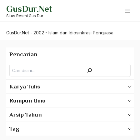
Skip
GusDur.Net
to
content
Situs Resmi Gus Dur
GusDur.Net
-
2002
-
Islam dan Idiosinkrasi Penguasa
Pencarian
Pencarian
Karya Tulis
Karya Tulis Gus Dur
Rumpun Ilmu
Karya Tulis Tentang Gus Dur
500 – Ilmu Bahasa
Arsip Tahun
530 – Ilmu Bahasa Asing
2025
Tag
550 – Ilmu Ekonomi
2024
A Hafidz