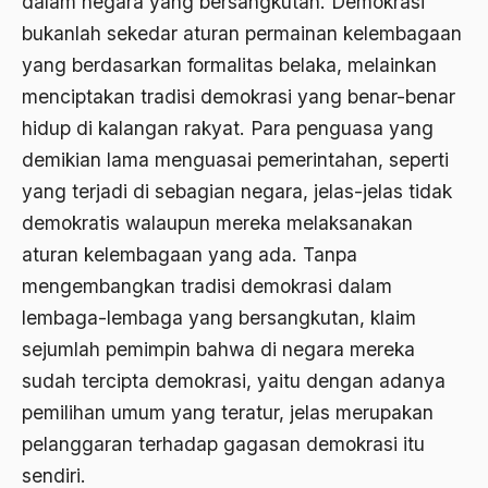
dalam negara yang bersangkutan. Demokrasi
Agum Gumelar
bukanlah sekedar aturan permainan kelembagaan
Agus Miftah
yang berdasarkan formalitas belaka, melainkan
Ahimsa
menciptakan tradisi demokrasi yang benar­-benar
hidup di kalangan rakyat. Para penguasa yang
Ahli
demikian lama menguasai pemerintahan, seperti
ahli fikih
yang terjadi di sebagian negara, jelas-­jelas tidak
Ahli Ilmu Agama
demokratis walaupun mereka melaksanakan
aturan kelembagaan yang ada. Tanpa
Ahli waris
mengembangkan tradisi demokrasi dalam
ahlul sunnah wal jamaah
lembaga­-lembaga yang bersangkutan, klaim
Ahlussunnah
sejumlah pemimpin bahwa di negara mereka
sudah tercipta demokrasi, yaitu dengan adanya
Ahlussunnah Wal jamaah
pemilihan umum yang teratur, jelas merupakan
Ahmad Benbella
pelanggaran terhadap gagasan demokrasi itu
Ahmad Daudy
sendiri.