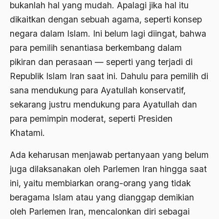
bukanlah hal yang mudah. Apa­lagi jika hal itu
Aktivis Muda
dikaitkan dengan sebuah agama, seperti konsep
negara dalam Islam. Ini belum lagi diingat, bahwa
akulturasi
para pemilih senantiasa berkembang dalam
akulturasi budaya
pikiran dan perasaan — seperti yang terjadi di
Al Asnawi
Republik Islam Iran saat ini. Dahulu para pemilih di
sana mendukung para Ayatullah konservatif,
al qaeda
sekarang justru mendukung para Ayatullah dan
Al-Azhar
para pemimpin moderat, seperti Presiden
Al-Ghazali
Khatami.
Al-Ikhwanu Al-Muslimun
Ada keharusan menjawab pertanyaan yang belum
Al-Ikhwanul Muslimin
juga dilaksanakan oleh Parlemen Iran hingga saat
ini, yaitu membiarkan orang­-orang yang tidak
al-Khalil Ibnu Ahmad al-Farahidi
beragama Islam atau yang dianggap demikian
Al-Maududi
oleh Parlemen Iran, mencalonkan diri sebagai