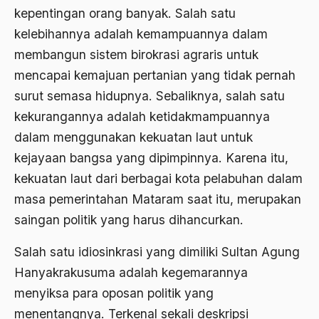
2000
Abu Hanifah
kepentingan orang banyak. Salah satu
1999
kelebihannya adalah kemampuannya dalam
abu jihad
membangun sistem birokrasi agraris untuk
1998
Abu Sangkan
mencapai kemajuan pertanian yang tidak pernah
1997
Abu Zayd
surut semasa hidupnya. Sebaliknya, salah satu
1996
kekurangannya adalah ketidakmampuannya
Aceh
dalam menggunakan kekuatan laut untuk
1995
Ad-daulah
kejayaan bangsa yang dipimpinnya. Karena itu,
1994
Adagium
kekuatan laut dari berbagai kota pelabuhan dalam
1993
masa pemerintahan Mataram saat itu, merupakan
Adaptif Islam
saingan politik yang harus dihancurkan.
1992
adat
1991
Salah satu idiosinkrasi yang dimiliki Sultan Agung
Adat dan Syari'at
Hanyakrakusuma adalah kegemarannya
1990
Adat Ngada
menyiksa para oposan politik yang
1989
Adat Pra-Islam
menentangnya. Terkenal sekali deskripsi