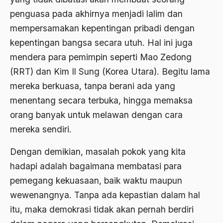
penguasa pada akhirnya menjadi lalim dan
Agama di Asia
mempersamakan kepentingan pribadi dengan
agama elitis
kepentingan bangsa secara utuh. Hal ini juga
mendera para pemimpin seperti Mao Zedong
Agama Hukum
(RRT) dan Kim Il Sung (Korea Utara). Begitu lama
Agama Inovasi
mereka berkuasa, tanpa berani ada yang
Agama Islam
menentang secara terbuka, hingga memaksa
agama populer
orang banyak untuk melawan dengan cara
mereka sendiri.
Agama Terang
Dengan demikian, masalah pokok yang kita
Agamawan
hadapi adalah bagaimana membatasi para
Agenda Nasional
pemegang kekuasaan, baik waktu maupun
Agraria
wewenangnya. Tanpa ada kepastian dalam hal
agraris
itu, maka demokrasi tidak akan pernah berdiri