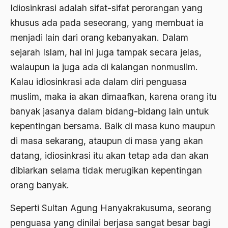
Abdi Masyarakat
Idiosinkrasi adalah sifat-­sifat perorangan yang
2011
khusus ada pada seseorang, yang membuat ia
abdul wahid hasyim
menjadi lain dari orang kebanyakan. Dalam
2010
Abdullah Badawi
sejarah Islam, hal ini juga tampak secara jelas,
2009
Abdullah Sungkar
walaupun ia juga ada di kalangan non­muslim.
2008
Abdullah Syafi'i
Kalau idiosinkrasi ada dalam diri penguasa
muslim, maka ia akan dimaafkan, karena orang itu
2007
Abdurrahman Addakhil
banyak jasanya dalam bidang­-bidang lain untuk
2006
abdurrahman wahid
kepentingan bersama. Baik di masa kuno maupun
2005
Abolisi
di masa sekarang, ataupun di masa yang akan
2004
datang, idiosinkrasi itu akan tetap ada dan akan
Aboulhasan Bani Sadr
dibiarkan selama tidak merugikan kepentingan
2003
abri
orang banyak.
2002
Abu AMrin Ibnu Alla'
Seperti Sultan Agung Hanyakrakusuma, seorang
2001
Abu Bakar Ba’asyir
penguasa yang dinilai berjasa sangat besar bagi