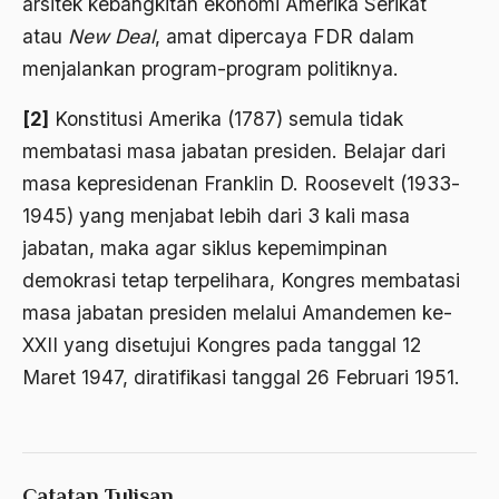
arsitek kebangkitan ekonomi Amerika Serikat
ALmanak
atau
New Deal
, amat dipercaya FDR dalam
Alternatif Moral
menjalankan program-­program politiknya.
Alternatif Nilai
[2]
Konstitusi Amerika (1787) semula tidak
Alternatif Politis
membatasi masa jabatan presi­den. Belajar dari
Alumni Sayid Al-Maliki
masa kepresidenan Franklin D. Roosevelt (1933­
1945) yang menjabat lebih dari 3 kali masa
Alvin W. Gouldner
jabatan, maka agar siklus kepemimpinan
Amangkurat
demokrasi tetap terpelihara, Kongres membatasi
Amar Ma'ruf Nahi Munkar
masa jabatan presiden melalui Amandemen ke­-
XXII yang disetujui Kongres pada tanggal 12
ambisi politik
Maret 1947, di­ratifikasi tanggal 26 Februari 1951.
Ambivalen
ambon
Amerika
Catatan Tulisan