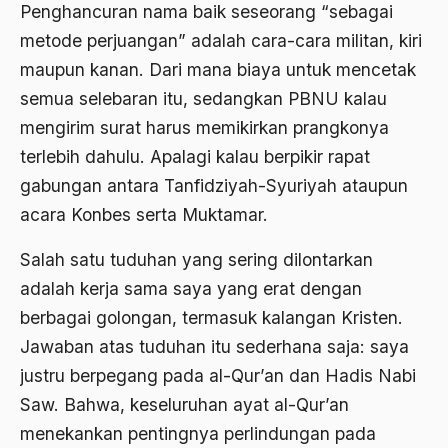
Penghancuran nama baik seseorang “sebagai
1976
Afrika
metode perjuangan” adalah cara-cara militan, kiri
1975
maupun kanan. Dari mana biaya untuk mencetak
Afrika utara
semua selebaran itu, sedangkan PBNU kalau
1974
agama
mengirim surat harus memikirkan prangkonya
1973
Agama & Negara
terlebih dahulu. Apalagi kalau berpikir rapat
1972
Agama Asli
gabungan antara Tanfidziyah-Syuriyah ataupun
acara Konbes serta Muktamar.
1971
Agama Asli Indonesia
Salah satu tuduhan yang sering dilontarkan
Agama dan Negara
adalah kerja sama saya yang erat dengan
Agama dan negaraa
berbagai golongan, termasuk kalangan Kristen.
Agama dan Pemerintah
Jawaban atas tuduhan itu sederhana saja: saya
Agama dan Politik
justru berpegang pada al-Qur’an dan Hadis Nabi
Saw. Bahwa, keseluruhan ayat al-Qur’an
Agama dan Praktis
menekankan pentingnya perlindungan pada
Agama Demokrasi