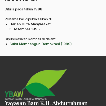
Ahmad Dhani
Ditulis pada tahun
1998
Ahmad Hasan Rurbi
Pertama kali dipublikasikan di:
Ahmad Khomeini
Harian Duta Masyarakat,
5 Desember 1998
Ahmad Syafi’i Ma’arif
Dipublikasikan kembali di dalam:
Ahmad Tirtisudiro
Buku Membangun Demokrasi (1999)
ahmad wahib
Ahmad Wahid
Ahmadiyah
AIDS
Airport
Airport Changi
Yayasan Bani K.H. Abdurrahman
Airport Noto Hadi Negoro