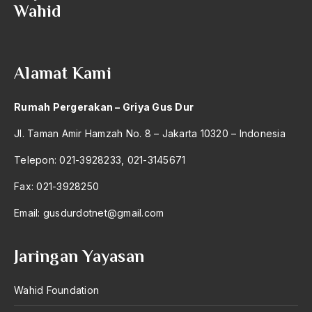
Wahid
Ajaran AGama
Ajaran Agama Islam
Alamat Kami
Ajaran Islam
ajaran kemasyarakatan
Rumah Pergerakan – Griya Gus Dur
Ajengan SIngaparna
Jl. Taman Amir Hamzah No. 8 – Jakarta 10320 – Indonesia
Akademi Betawi
Telepon: 021-3928233, 021-3145671
Akademi Jakarta
Fax: 021-3928250
Akbar tanjung
Email:
gusdurdotnet@gmail.com
akhlak
Jaringan Yayasan
Akhlaq
Akidah
Wahid Foundation
Aktivis