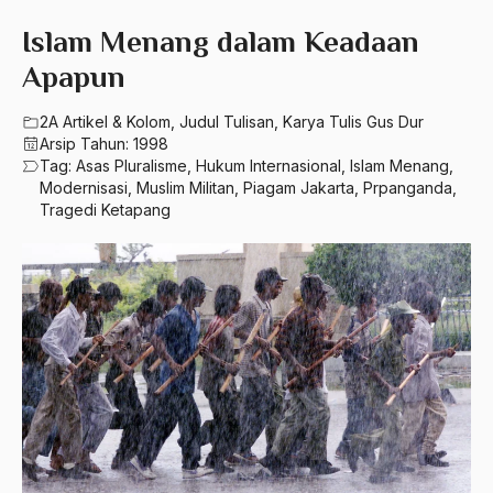
580 – Ilmu Sosial Humaniora
2023
Islam Menang dalam Keadaan
A. Mukti Ali
630 – Agama Dan Filsafat
Apapun
2022
A. Mustofa Bisri
660 – Ilmu Seni, Desain dan Media
2021
2A Artikel & Kolom
,
Judul Tulisan
,
Karya Tulis Gus Dur
A. Yani
Arsip Tahun:
1998
710 – Ilmu Pendidikan
2020
A.A. Baramudi
Tag:
Asas Pluralisme
,
Hukum Internasional
,
Islam Menang
,
Modernisasi
,
Muslim Militan
,
Piagam Jakarta
,
Prpanganda
,
900 – Rumpun Ilmu Lainnya
2019
A.A. Navis
Tragedi Ketapang
2018
A.H Nasution
2017
A.S
2016
Aal Usul Teroris
2015
Abad 21
2014
Abad Modern
2013
Abd. Moqsith Ghazali
2012