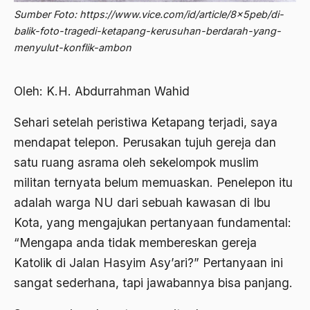
Abdi Masyarakat
Sumber Foto: https://www.vice.com/id/article/8x5peb/di-
2011
abdul wahid hasyim
balik-foto-tragedi-ketapang-kerusuhan-berdarah-yang-
menyulut-konflik-ambon
2010
Abdullah Badawi
2009
Abdullah Sungkar
Oleh: K.H. Abdurrahman Wahid
2008
Abdullah Syafi'i
Sehari setelah peristiwa Ketapang terjadi, saya
2007
Abdurrahman Addakhil
mendapat telepon. Perusakan tujuh gereja dan
2006
satu ruang asrama oleh sekelompok muslim
abdurrahman wahid
militan ternyata belum memuaskan. Penelepon itu
2005
Abolisi
adalah warga NU dari sebuah kawasan di Ibu
2004
Aboulhasan Bani Sadr
Kota, yang mengajukan pertanyaan fundamental:
2003
abri
“Mengapa anda tidak membereskan gereja
Katolik di Jalan Hasyim Asy’ari?” Pertanyaan ini
2002
Abu AMrin Ibnu Alla'
sangat sederhana, tapi jawabannya bisa panjang.
2001
Abu Bakar Ba’asyir