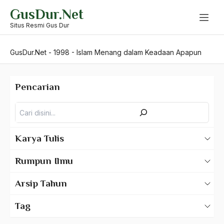
Skip
GusDur.Net
to
content
Situs Resmi Gus Dur
GusDur.Net
-
1998
-
Islam Menang dalam Keadaan Apapun
Pencarian
Pencarian
Karya Tulis
Karya Tulis Gus Dur
Rumpun Ilmu
Karya Tulis Tentang Gus Dur
500 – Ilmu Bahasa
Arsip Tahun
530 – Ilmu Bahasa Asing
2025
Tag
550 – Ilmu Ekonomi
2024
A Hafidz