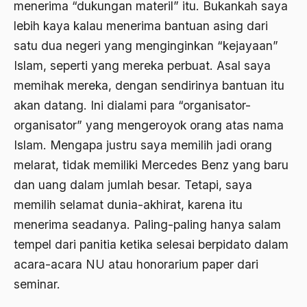
menerima “dukungan materil” itu. Bukankah saya
1988
Adat Siri
lebih kaya kalau menerima bantuan asing dari
1987
Adi Sasono
satu dua negeri yang menginginkan “kejayaan”
1986
Islam, seperti yang mereka perbuat. Asal saya
Adil dan Makmur
memihak mereka, dengan sendirinya bantuan itu
1985
Adipati Unus
akan datang. Ini dialami para “organisator-
1984
Administrasi Negara
organisator” yang mengeroyok orang atas nama
1983
Islam. Mengapa justru saya memilih jadi orang
Adnan Buyung Nasution
melarat, tidak memiliki Mercedes Benz yang baru
1982
Adopsi
dan uang dalam jumlah besar. Tetapi, saya
1981
Adu Pinalti
memilih selamat dunia-akhirat, karena itu
1980
menerima seadanya. Paling-paling hanya salam
Advisors
tempel dari panitia ketika selesai berpidato dalam
1979
Aera-Europa
acara-acara NU atau honorarium paper dari
1978
Afganistan
seminar.
1977
Afiliasi Kultural