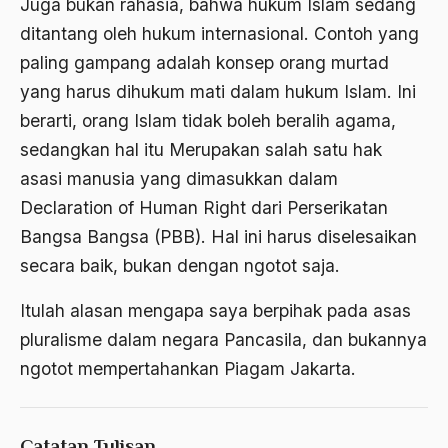
Juga bukan rahasia, bahwa hukum Islam sedang
Agum Gumelar
ditantang oleh hukum internasional. Contoh yang
Agus Miftah
paling gampang adalah konsep orang murtad
Ahimsa
yang harus dihukum mati dalam hukum Islam. Ini
berarti, orang Islam tidak boleh beralih agama,
Ahli
sedangkan hal itu Merupakan salah satu hak
ahli fikih
asasi manusia yang dimasukkan dalam
Ahli Ilmu Agama
Declaration of Human Right dari Perserikatan
Bangsa Bangsa (PBB). Hal ini harus diselesaikan
Ahli waris
secara baik, bukan dengan ngotot saja.
ahlul sunnah wal jamaah
Itulah alasan mengapa saya berpihak pada asas
Ahlussunnah
pluralisme dalam negara Pancasila, dan bukannya
Ahlussunnah Wal jamaah
ngotot mempertahankan Piagam Jakarta.
Ahmad Benbella
Ahmad Daudy
Catatan Tulisan