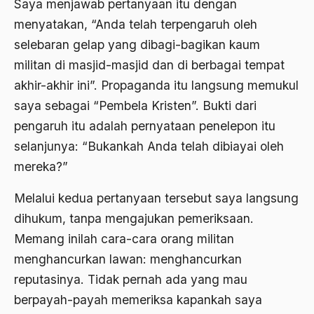
Saya menjawab pertanyaan itu dengan
2000
Abu Hanifah
menyatakan, “Anda telah terpengaruh oleh
1999
abu jihad
selebaran gelap yang dibagi-bagikan kaum
1998
Abu Sangkan
militan di masjid-masjid dan di berbagai tempat
akhir-akhir ini”. Propaganda itu langsung memukul
1997
Abu Zayd
saya sebagai “Pembela Kristen”. Bukti dari
1996
Aceh
pengaruh itu adalah pernyataan penelepon itu
1995
Ad-daulah
selanjunya: “Bukankah Anda telah dibiayai oleh
1994
mereka?”
Adagium
1993
Adaptif Islam
Melalui kedua pertanyaan tersebut saya langsung
dihukum, tanpa mengajukan pemeriksaan.
1992
adat
Memang inilah cara-cara orang militan
1991
Adat dan Syari'at
menghancurkan lawan: menghancurkan
1990
Adat Ngada
reputasinya. Tidak pernah ada yang mau
1989
berpayah-payah memeriksa kapankah saya
Adat Pra-Islam