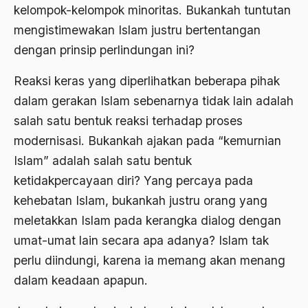
kelompok-kelompok minoritas. Bukankah tuntutan
Agama di Asia
mengistimewakan Islam justru bertentangan
dengan prinsip perlindungan ini?
agama elitis
Agama Hukum
Reaksi keras yang diperlihatkan beberapa pihak
dalam gerakan Islam sebenarnya tidak lain adalah
Agama Inovasi
salah satu bentuk reaksi terhadap proses
Agama Islam
modernisasi. Bukankah ajakan pada “kemurnian
agama populer
Islam” adalah salah satu bentuk
ketidakpercayaan diri? Yang percaya pada
Agama Terang
kehebatan Islam, bukankah justru orang yang
Agamawan
meletakkan Islam pada kerangka dialog dengan
Agenda Nasional
umat-umat lain secara apa adanya? Islam tak
perlu diindungi, karena ia memang akan menang
Agraria
dalam keadaan apapun.
agraris