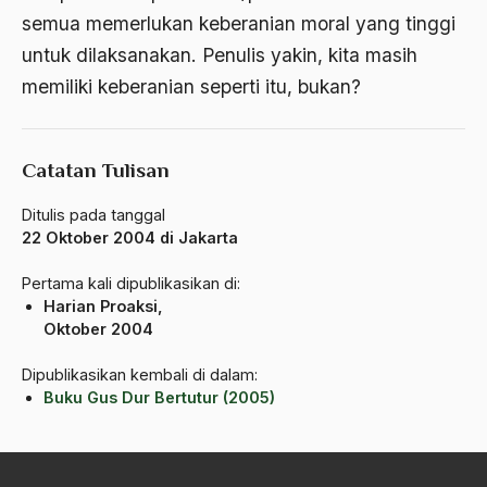
amerika latin
semua memerlukan keberanian moral yang tinggi
untuk dilaksanakan. Penulis yakin, kita masih
amerika serikat
memiliki keberanian seperti itu, bukan?
Amien Rais
Amin Iskandar
Catatan Tulisan
Amir
Ditulis pada tanggal
Amir Syakib Arsalan
22 Oktober 2004 di Jakarta
Amirn Rais
Pertama kali dipublikasikan di:
Harian Proaksi,
amrozi
Oktober 2004
Anak ibrahim
Dipublikasikan kembali di dalam:
Anatomi
Buku Gus Dur Bertutur (2005)
Andi Mallarangeng
Andre Gide