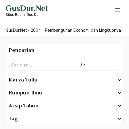
Skip
GusDur.Net
to
content
Situs Resmi Gus Dur
GusDur.Net
-
2004
-
Pembangunan Ekonomi dan Lingkupnya
Pencarian
Pencarian
Karya Tulis
Karya Tulis Gus Dur
Rumpun Ilmu
Karya Tulis Tentang Gus Dur
500 – Ilmu Bahasa
Arsip Tahun
530 – Ilmu Bahasa Asing
2025
Tag
550 – Ilmu Ekonomi
2024
A Hafidz