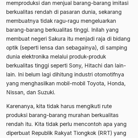
memproduksi dan menjual barang-barang imitasi
Ajaran AGama
berkualitas rendah di pasaran dunia, sekarang
Ajaran Agama Islam
membuatnya tidak ragu-ragu mengeluarkan
barang-barang berkualitas tinggi. Inilah yang
Ajaran Islam
membuat negeri Sakura itu menjadi raja di bidang
ajaran kemasyarakatan
optik (seperti lensa dan sebagainya), di samping
Ajengan SIngaparna
dunia elektronika melalui produk-produk
berkualitas tinggi seperti Sony, Hitachi dan lain-
Akademi Betawi
lain. Ini belum lagi dihitung industri otomotifnya
Akademi Jakarta
yang menghasilkan mobil-mobil Toyota, Honda,
Akbar tanjung
Nissan, dan Suzuki.
akhlak
Karenanya, kita tidak harus mengikuti rute
Akhlaq
produksi barang-barang murahan berkualitas
rendah itu. Kita tidak perlu mencontoh apa yang
Akidah
diperbuat Republik Rakyat Tiongkok (RRT) yang
Aktivis