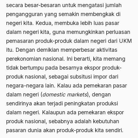
secara besar-besaran untuk mengatasi jumlah
Agama di Asia
pengangguran yang semakin membengkak di
negeri kita. Kedua, membuka lebih luas pasar
agama elitis
dalam negeri kita, guna memungkinkan perluasan
Agama Hukum
pemasaran produk-produk dalam negeri dari UKM
Agama Inovasi
itu. Dengan demikian memperbesar aktivitas
perekonomian nasional. Ini berarti, kita memang
Agama Islam
tidak bertumpu pada besarnya ekspor produk-
agama populer
produk nasional, sebagai subsitusi impor dari
Agama Terang
negara-negara lain. Kalau ada pemekaran pasar
Agamawan
dalam negeri (
domestic markets
), dengan
sendirinya akan terjadi peningkatan produksi
Agenda Nasional
dalam negeri. Kalaupun ada pemekaran ekspor
Agraria
produk nasional, sebabnya adalah kebutuhan
agraris
pasaran dunia akan produk-produk kita sendiri.