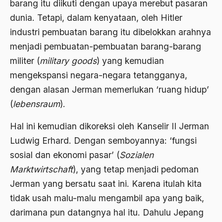
barang itu diikuti dengan upaya merebut pasaran
Ahmad Dhani
dunia. Tetapi, dalam kenyataan, oleh Hitler
Ahmad Hasan Rurbi
industri pembuatan barang itu dibelokkan arahnya
menjadi pembuatan-pembuatan barang-barang
Ahmad Khomeini
militer (
military goods
) yang kemudian
Ahmad Syafi’i Ma’arif
mengekspansi negara-negara tetangganya,
Ahmad Tirtisudiro
dengan alasan Jerman memerlukan ‘ruang hidup’
ahmad wahib
(
lebensraum
).
Ahmad Wahid
Hal ini kemudian dikoreksi oleh Kanselir II Jerman
Ludwig Erhard. Dengan semboyannya: ‘fungsi
Ahmadiyah
sosial dan ekonomi pasar’ (
Sozialen
AIDS
Marktwirtschaft
), yang tetap menjadi pedoman
Airport
Jerman yang bersatu saat ini. Karena itulah kita
Airport Changi
tidak usah malu-malu mengambil apa yang baik,
darimana pun datangnya hal itu. Dahulu Jepang
Airport Noto Hadi Negoro