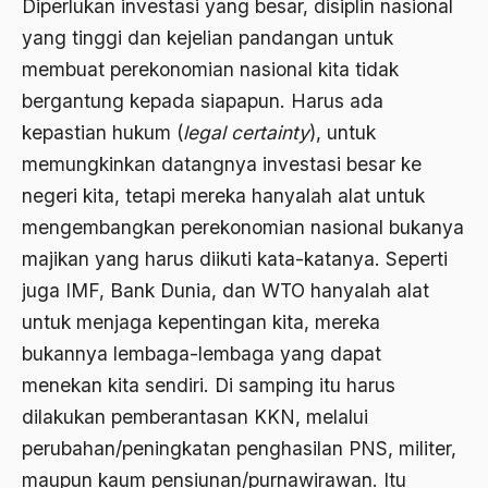
Diperlukan investasi yang besar, disiplin nasional
ALmanak
yang tinggi dan kejelian pandangan untuk
Alternatif Moral
membuat perekonomian nasional kita tidak
Alternatif Nilai
bergantung kepada siapapun. Harus ada
kepastian hukum (
legal certainty
), untuk
Alternatif Politis
memungkinkan datangnya investasi besar ke
Alumni Sayid Al-Maliki
negeri kita, tetapi mereka hanyalah alat untuk
Alvin W. Gouldner
mengembangkan perekonomian nasional bukanya
majikan yang harus diikuti kata-katanya. Seperti
Amangkurat
juga IMF, Bank Dunia, dan WTO hanyalah alat
Amar Ma'ruf Nahi Munkar
untuk menjaga kepentingan kita, mereka
ambisi politik
bukannya lembaga-lembaga yang dapat
menekan kita sendiri. Di samping itu harus
Ambivalen
dilakukan pemberantasan KKN, melalui
ambon
perubahan/peningkatan penghasilan PNS, militer,
Amerika
maupun kaum pensiunan/purnawirawan. Itu