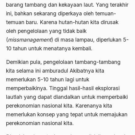
Al-qua'an dan Hadist
barang tambang dan kekayaan laut. Yang terakhir
al-quran
ini, bahkan sekarang diperkaya oleh temuan-
temuan baru. Karena hutan-hutan kita dirusak
Alexander Solzhenitsyin
oleh pengelolaan yang tidak baik
Ali Khomeini
(
missmanagement
) di masa lampau, diperlukan 5-
Ali Murtopo
10 tahun untuk menatanya kembali.
Ali Shariati
Demikian pula, pengelolaan tambang-tambang
Ali Sidikin
kita selama ini amburadul Akibatnya kita
memerlukan 5-10 tahun lagi untuk
Ali Syahbana
memperbaikinya. Tinggal hasil-hasil eksplorasi
Aliran AHmadiyah
lautlah yang dapat diandalkan untuk memperbaiki
Aliran Kepercayaan
perekonomian nasional kita. Karenanya kita
memerlukan konsep yang tepat untuk memajukan
Alistair Cook
perekonomian nasional kita.
Allah