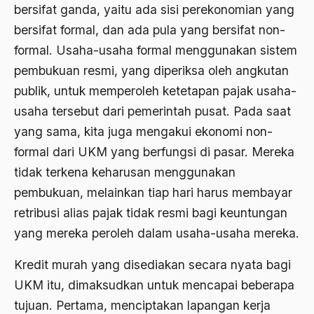
bersifat ganda, yaitu ada sisi perekonomian yang
1976
Afrika
bersifat formal, dan ada pula yang bersifat non-
1975
Afrika utara
formal. Usaha-usaha formal menggunakan sistem
pembukuan resmi, yang diperiksa oleh angkutan
1974
agama
publik, untuk memperoleh ketetapan pajak usaha-
1973
Agama & Negara
usaha tersebut dari pemerintah pusat. Pada saat
1972
Agama Asli
yang sama, kita juga mengakui ekonomi non-
1971
formal dari UKM yang berfungsi di pasar. Mereka
Agama Asli Indonesia
tidak terkena keharusan menggunakan
Agama dan Negara
pembukuan, melainkan tiap hari harus membayar
Agama dan negaraa
retribusi alias pajak tidak resmi bagi keuntungan
yang mereka peroleh dalam usaha-usaha mereka.
Agama dan Pemerintah
Agama dan Politik
Kredit murah yang disediakan secara nyata bagi
UKM itu, dimaksudkan untuk mencapai beberapa
Agama dan Praktis
tujuan. Pertama, menciptakan lapangan kerja
Agama Demokrasi