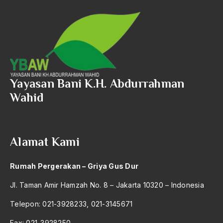
Angkatan Laut AS
Ansor
Antara Keyakinan dan Keuletan
Antarumat Beragama
Yayasan Bani K.H. Abdurrahman
Anti Kekerasan
Wahid
Anti Klimak
Anti-Kekerasan
Alamat Kami
António de Oliveira Salazar
Antonio Gramsci
Rumah Pergerakan – Griya Gus Dur
Antony Van Leeuwenhoek
Jl. Taman Amir Hamzah No. 8 – Jakarta 10320 – Indonesia
antropologi
Telepon: 021-3928233, 021-3145671
antroposentrisme
Fax: 021-3928250