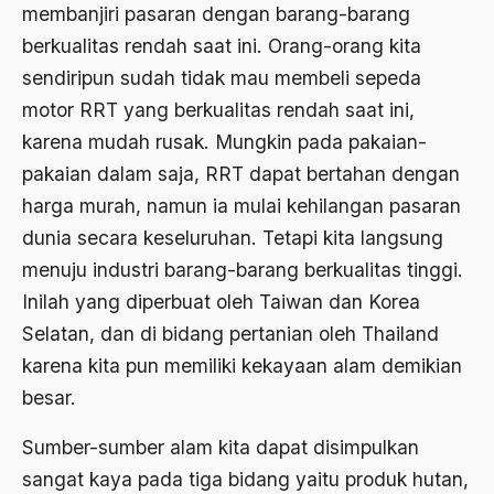
membanjiri pasaran dengan barang-barang
Aktivis Muda
berkualitas rendah saat ini. Orang-orang kita
sendiripun sudah tidak mau membeli sepeda
akulturasi
motor RRT yang berkualitas rendah saat ini,
akulturasi budaya
karena mudah rusak. Mungkin pada pakaian-
Al Asnawi
pakaian dalam saja, RRT dapat bertahan dengan
al qaeda
harga murah, namun ia mulai kehilangan pasaran
dunia secara keseluruhan. Tetapi kita langsung
Al-Azhar
menuju industri barang-barang berkualitas tinggi.
Al-Ghazali
Inilah yang diperbuat oleh Taiwan dan Korea
Al-Ikhwanu Al-Muslimun
Selatan, dan di bidang pertanian oleh Thailand
karena kita pun memiliki kekayaan alam demikian
Al-Ikhwanul Muslimin
besar.
al-Khalil Ibnu Ahmad al-Farahidi
Sumber-sumber alam kita dapat disimpulkan
Al-Maududi
sangat kaya pada tiga bidang yaitu produk hutan,