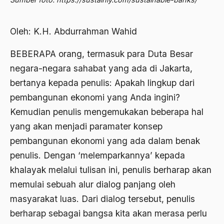
Abdi Masyarakat
2011
abdul wahid hasyim
Oleh: K.H. Abdurrahman Wahid
2010
Abdullah Badawi
BEBERAPA orang, termasuk para Duta Besar
2009
Abdullah Sungkar
negara-negara sahabat yang ada di Jakarta,
2008
Abdullah Syafi'i
bertanya kepada penulis: Apakah lingkup dari
2007
pembangunan ekonomi yang Anda ingini?
Abdurrahman Addakhil
Kemudian penulis mengemukakan beberapa hal
2006
abdurrahman wahid
yang akan menjadi paramater konsep
2005
Abolisi
pembangunan ekonomi yang ada dalam benak
2004
penulis. Dengan ‘melemparkannya’ kepada
Aboulhasan Bani Sadr
khalayak melalui tulisan ini, penulis berharap akan
2003
abri
memulai sebuah alur dialog panjang oleh
2002
Abu AMrin Ibnu Alla'
masyarakat luas. Dari dialog tersebut, penulis
2001
Abu Bakar Ba’asyir
berharap sebagai bangsa kita akan merasa perlu