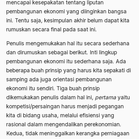
mencapai kesepakatan tentang liputan
2000
Abu Hanifah
pembangunan ekonomi yang diinginkan bangsa
1999
abu jihad
ini. Tentu saja, kesimpulan akhir belum dapat kita
1998
Abu Sangkan
rumuskan secara final pada saat ini.
1997
Abu Zayd
Penulis mengemukakan hal itu secara sederhana
1996
Aceh
dan dirumuskan sebagai berikut. Inti lingkup
pembangunan ekonomi itu sederhana saja. Ada
1995
Ad-daulah
beberapa buah prinsip yang harus kita sepakati di
1994
Adagium
samping ada juga orientasi pembangunan
1993
Adaptif Islam
ekonomi itu sendiri. Tiga buah prinsip
1992
dikemukakan penulis dalam hal ini,
pertama
yaitu
adat
kompetisi/persaingan harus menjadi pegangan
1991
Adat dan Syari'at
kita di bidang usaha, melalui efisiensi yang
1990
Adat Ngada
rasional dalam mengendalikan perekonomian.
1989
Kedua, tidak meninggalkan kerangka perniagaan
Adat Pra-Islam