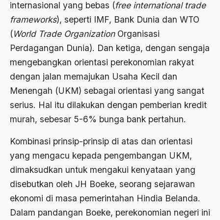
internasional yang bebas (
free international trade
1988
Adat Siri
frameworks
), seperti IMF, Bank Dunia dan WTO
1987
Adi Sasono
(
World Trade Organization
Organisasi
1986
Perdagangan Dunia). Dan ketiga, dengan sengaja
Adil dan Makmur
mengebangkan orientasi perekonomian rakyat
1985
Adipati Unus
dengan jalan memajukan Usaha Kecil dan
1984
Administrasi Negara
Menengah (UKM) sebagai orientasi yang sangat
1983
serius. Hal itu dilakukan dengan pemberian kredit
Adnan Buyung Nasution
murah, sebesar 5-6% bunga bank pertahun.
1982
Adopsi
1981
Kombinasi prinsip-prinsip di atas dan orientasi
Adu Pinalti
yang mengacu kepada pengembangan UKM,
1980
Advisors
dimaksudkan untuk mengakui kenyataan yang
1979
Aera-Europa
disebutkan oleh JH Boeke, seorang sejarawan
1978
ekonomi di masa pemerintahan Hindia Belanda.
Afganistan
Dalam pandangan Boeke, perekonomian negeri ini
1977
Afiliasi Kultural