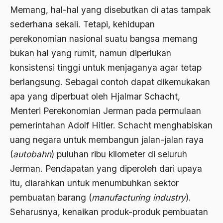
Agum Gumelar
Memang, hal-hal yang disebutkan di atas tampak
Agus Miftah
sederhana sekali. Tetapi, kehidupan
perekonomian nasional suatu bangsa memang
Ahimsa
bukan hal yang rumit, namun diperlukan
Ahli
konsistensi tinggi untuk menjaganya agar tetap
ahli fikih
berlangsung. Sebagai contoh dapat dikemukakan
apa yang diperbuat oleh Hjalmar Schacht,
Ahli Ilmu Agama
Menteri Perekonomian Jerman pada permulaan
Ahli waris
pemerintahan Adolf Hitler. Schacht menghabiskan
ahlul sunnah wal jamaah
uang negara untuk membangun jalan-jalan raya
(
autobahn
) puluhan ribu kilometer di seluruh
Ahlussunnah
Jerman. Pendapatan yang diperoleh dari upaya
Ahlussunnah Wal jamaah
itu, diarahkan untuk menumbuhkan sektor
Ahmad Benbella
pembuatan barang (
manufacturing industry
).
Seharusnya, kenaikan produk-produk pembuatan
Ahmad Daudy