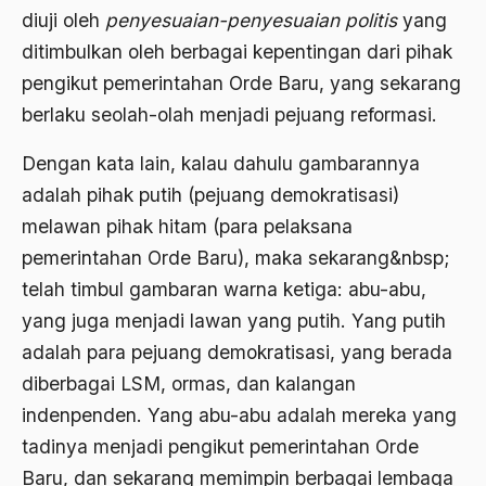
diuji oleh
penyesuaian-penyesuaian politis
yang
Agama di Asia
ditimbulkan oleh berbagai kepentingan dari pihak
pengikut pemerintahan Orde Baru, yang sekarang
agama elitis
berlaku seolah-olah menjadi pejuang reformasi.
Agama Hukum
Dengan kata lain, kalau dahulu gambarannya
Agama Inovasi
adalah pihak putih (pejuang demokratisasi)
Agama Islam
melawan pihak hitam (para pelaksana
agama populer
pemerintahan Orde Baru), maka sekarang&nbsp;
telah timbul gambaran warna ketiga: abu-abu,
Agama Terang
yang juga menjadi lawan yang putih. Yang putih
Agamawan
adalah para pejuang demokratisasi, yang berada
Agenda Nasional
diberbagai LSM, ormas, dan kalangan
Agraria
indenpenden. Yang abu-abu adalah mereka yang
tadinya menjadi pengikut pemerintahan Orde
agraris
Baru, dan sekarang memimpin berbagai lembaga