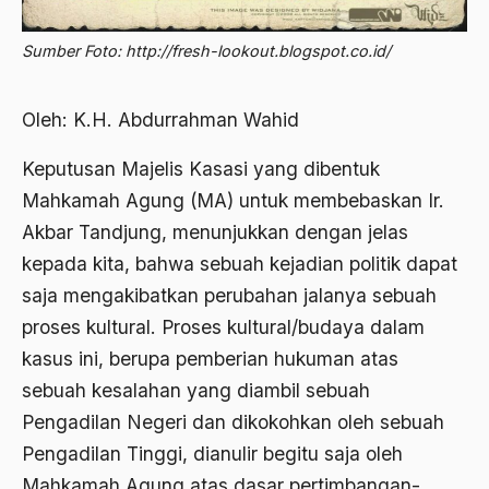
Abdi Masyarakat
2011
abdul wahid hasyim
Sumber Foto: http://fresh-lookout.blogspot.co.id/
2010
Abdullah Badawi
Oleh: K.H. Abdurrahman Wahid
2009
Abdullah Sungkar
2008
Keputusan Majelis Kasasi yang dibentuk
Abdullah Syafi'i
Mahkamah Agung (MA) untuk membebaskan Ir.
2007
Abdurrahman Addakhil
Akbar Tandjung, menunjukkan dengan jelas
2006
abdurrahman wahid
kepada kita, bahwa sebuah kejadian politik dapat
2005
saja mengakibatkan perubahan jalanya sebuah
Abolisi
proses kultural. Proses kultural/budaya dalam
2004
Aboulhasan Bani Sadr
kasus ini, berupa pemberian hukuman atas
2003
abri
sebuah kesalahan yang diambil sebuah
2002
Pengadilan Negeri dan dikokohkan oleh sebuah
Abu AMrin Ibnu Alla'
Pengadilan Tinggi, dianulir begitu saja oleh
2001
Abu Bakar Ba’asyir
Mahkamah Agung atas dasar pertimbangan-