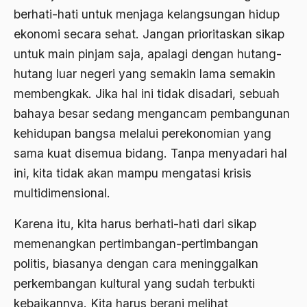
ALmanak
berhati-hati untuk menjaga kelangsungan hidup
ekonomi secara sehat. Jangan prioritaskan sikap
Alternatif Moral
untuk main pinjam saja, apalagi dengan hutang-
Alternatif Nilai
hutang luar negeri yang semakin lama semakin
Alternatif Politis
membengkak. Jika hal ini tidak disadari, sebuah
Alumni Sayid Al-Maliki
bahaya besar sedang mengancam pembangunan
kehidupan bangsa melalui perekonomian yang
Alvin W. Gouldner
sama kuat disemua bidang. Tanpa menyadari hal
Amangkurat
ini, kita tidak akan mampu mengatasi krisis
Amar Ma'ruf Nahi Munkar
multidimensional.
ambisi politik
Karena itu, kita harus berhati-hati dari sikap
Ambivalen
memenangkan pertimbangan-pertimbangan
politis, biasanya dengan cara meninggalkan
ambon
perkembangan kultural yang sudah terbukti
Amerika
kebaikannya. Kita harus berani melihat