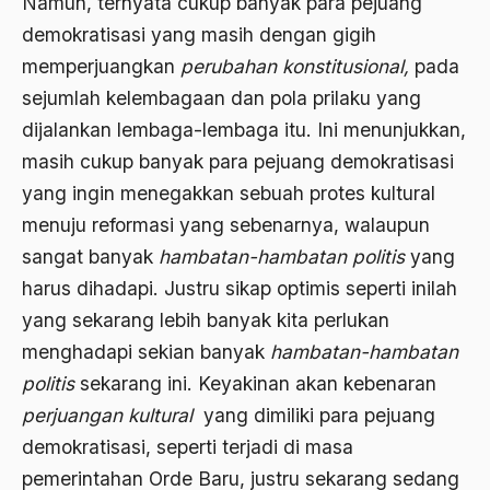
Namun, ternyata cukup banyak para pejuang
1976
demokratisasi yang masih dengan gigih
Afrika
memperjuangkan
perubahan konstitusional,
pada
1975
Afrika utara
sejumlah kelembagaan dan pola prilaku yang
1974
agama
dijalankan lembaga-lembaga itu. Ini menunjukkan,
1973
Agama & Negara
masih cukup banyak para pejuang demokratisasi
yang ingin menegakkan sebuah protes kultural
1972
Agama Asli
menuju reformasi yang sebenarnya, walaupun
1971
Agama Asli Indonesia
sangat banyak
hambatan-hambatan politis
yang
Agama dan Negara
harus dihadapi. Justru sikap optimis seperti inilah
yang sekarang lebih banyak kita perlukan
Agama dan negaraa
menghadapi sekian banyak
hambatan-hambatan
Agama dan Pemerintah
politis
sekarang ini. Keyakinan akan kebenaran
Agama dan Politik
perjuangan kultural
yang dimiliki para pejuang
demokratisasi, seperti terjadi di masa
Agama dan Praktis
pemerintahan Orde Baru, justru sekarang sedang
Agama Demokrasi