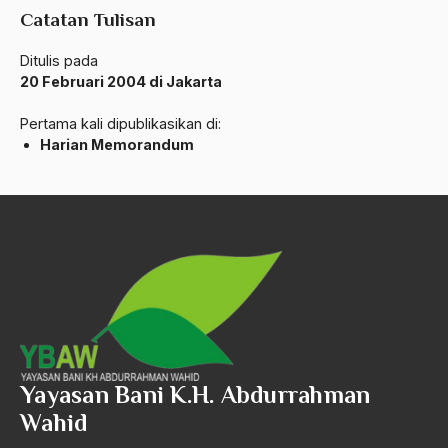
Catatan Tulisan
Angkatan Laut AS
Ditulis pada
Ansor
20 Februari 2004 di Jakarta
Antara Keyakinan dan Keuletan
Pertama kali dipublikasikan di:
Antarumat Beragama
Harian Memorandum
Anti Kekerasan
Anti Klimak
Anti-Kekerasan
António de Oliveira Salazar
Antonio Gramsci
Antony Van Leeuwenhoek
Yayasan Bani K.H. Abdurrahman
antropologi
Wahid
antroposentrisme