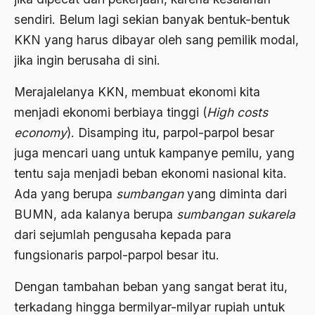
sendiri. Belum lagi sekian banyak bentuk-bentuk
Aktivis Muda
KKN yang harus dibayar oleh sang pemilik modal,
akulturasi
jika ingin berusaha di sini.
akulturasi budaya
Merajalelanya KKN, membuat ekonomi kita
Al Asnawi
menjadi ekonomi berbiaya tinggi (
High costs
al qaeda
economy
). Disamping itu, parpol-parpol besar
juga mencari uang untuk kampanye pemilu, yang
Al-Azhar
tentu saja menjadi beban ekonomi nasional kita.
Al-Ghazali
Ada yang berupa
sumbangan
yang diminta dari
Al-Ikhwanu Al-Muslimun
BUMN, ada kalanya berupa
sumbangan sukarela
dari sejumlah pengusaha kepada para
Al-Ikhwanul Muslimin
fungsionaris parpol-parpol besar itu.
al-Khalil Ibnu Ahmad al-Farahidi
Dengan tambahan beban yang sangat berat itu,
Al-Maududi
terkadang hingga bermilyar-milyar rupiah untuk