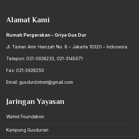
Anwar Ibrahim
Alamat Kami
Anwar Sadat
apa yang kau cari palupi
Rumah Pergerakan – Griya Gus Dur
Aparat Keamanan
Jl. Taman Amir Hamzah No. 8 – Jakarta 10320 – Indonesia
APEC
Telepon: 021-3928233, 021-3145671
Apel Akbar NU
Fax: 021-3928250
APRI
Email:
gusdurdotnet@gmail.com
Ar-Raniry
Jaringan Yayasan
arab
Wahid Foundation
arabisasi
arafat
Kampung Gusdurian