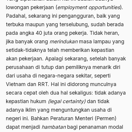
Ahmad Dhani
lowongan pekerjaan (
employment opportunities
).
Padahal, sekarang ini pengangguran, baik yang
Ahmad Hasan Rurbi
terbuka maupun yang terselubung, sudah berada
Ahmad Khomeini
pada angka 40 juta orang pekerja. Tidak heran,
Ahmad Syafi’i Ma’arif
jika banyak orang
merindukan
masa lampau yang
setidak-tidaknya telah memberikan kepastian
Ahmad Tirtisudiro
akan pekerjaan. Apalagi sekarang, setelah banyak
ahmad wahib
perusahaan di tutup dan pemiliknya menarik diri
Ahmad Wahid
dari usaha di negara-negara sekitar, seperti
Ahmadiyah
Vietnam dan RRT. Hal ini didorong munculnya
secara cepat oleh dua hal sekaligus: tidak adanya
AIDS
kepastian hukum
(legal certainty)
dan tidak
Airport
adanya iklim yang menguntungkan usaha di
Airport Changi
negeri ini. Bahkan Peraturan Menteri (Permen)
dapat menjadi
hambatan
bagi penanaman modal
Airport Noto Hadi Negoro