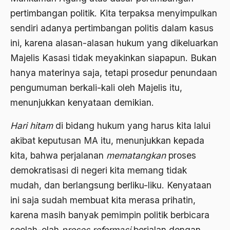
2000
Abu Hanifah
pertimbangan politik. Kita terpaksa menyimpulkan
1999
abu jihad
sendiri adanya pertimbangan politis dalam kasus
ini, karena alasan-alasan hukum yang dikeluarkan
1998
Abu Sangkan
Majelis Kasasi tidak meyakinkan siapapun. Bukan
1997
Abu Zayd
hanya materinya saja, tetapi prosedur penundaan
1996
Aceh
pengumuman berkali-kali oleh Majelis itu,
1995
menunjukkan kenyataan demikian.
Ad-daulah
1994
Adagium
Hari hitam
di bidang hukum yang harus kita lalui
akibat keputusan MA itu, menunjukkan kepada
1993
Adaptif Islam
kita, bahwa perjalanan
mematangkan
proses
1992
adat
demokratisasi di negeri kita memang tidak
1991
Adat dan Syari'at
mudah, dan berlangsung berliku-liku. Kenyataan
1990
ini saja sudah membuat kita merasa prihatin,
Adat Ngada
karena masih banyak pemimpin politik berbicara
1989
Adat Pra-Islam
seolah-olah
proses reformasi
berjalan dengan