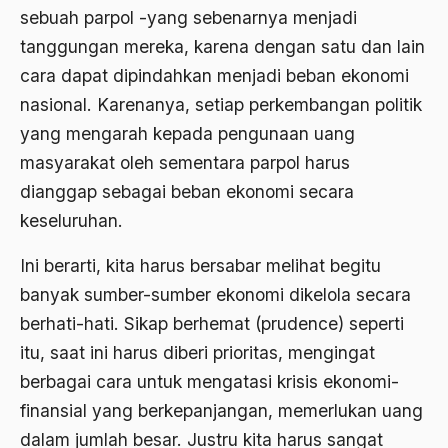
Al-qua'an dan Hadist
sebuah parpol -yang sebenarnya menjadi
al-quran
tanggungan mereka, karena dengan satu dan lain
cara dapat dipindahkan menjadi beban ekonomi
Alexander Solzhenitsyin
nasional. Karenanya, setiap perkembangan politik
Ali Khomeini
yang mengarah kepada pengunaan uang
Ali Murtopo
masyarakat oleh sementara parpol harus
dianggap sebagai beban ekonomi secara
Ali Shariati
keseluruhan.
Ali Sidikin
Ini berarti, kita harus bersabar melihat begitu
Ali Syahbana
banyak sumber-sumber ekonomi dikelola secara
Aliran AHmadiyah
berhati-hati. Sikap berhemat (prudence) seperti
Aliran Kepercayaan
itu, saat ini harus diberi prioritas, mengingat
berbagai cara untuk mengatasi krisis ekonomi-
Alistair Cook
finansial yang berkepanjangan, memerlukan uang
Allah
dalam jumlah besar. Justru kita harus sangat