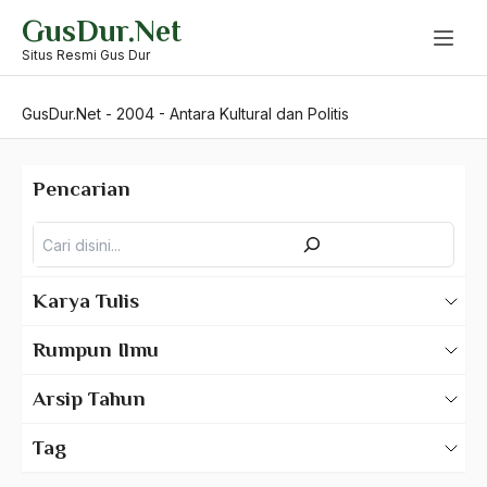
Skip
GusDur.Net
to
content
Situs Resmi Gus Dur
GusDur.Net
-
2004
-
Antara Kultural dan Politis
Pencarian
Pencarian
Karya Tulis
Karya Tulis Gus Dur
Rumpun Ilmu
Karya Tulis Tentang Gus Dur
500 – Ilmu Bahasa
Arsip Tahun
530 – Ilmu Bahasa Asing
2025
Tag
550 – Ilmu Ekonomi
2024
A Hafidz