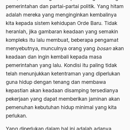
Agum Gumelar
pemerintahan dan partai-partai politik. Yang hitam
Agus Miftah
adalah mereka yang menginginkan kembalinya
kita kepada sistem kehidupan Orde Baru. Tidak
Ahimsa
heranlah, jika gambaran keadaan yang semakin
Ahli
kompleks itu lalu membuat, beberapa pengamat
ahli fikih
menyebutnya, munculnya orang yang
bosan
akan
keadaan dan ingin kembali kepada masa
Ahli Ilmu Agama
pemerintahan yang lalu. Kondisi itu paling tidak
Ahli waris
telah menunjukkan ketentraman yang diperlukan
ahlul sunnah wal jamaah
guna hidup dengan tenang dan membawa
kepastian akan keadaan disamping tersedianya
Ahlussunnah
pekerjaan yang dapat memberikan jaminan akan
Ahlussunnah Wal jamaah
pemenuhan kebutuhan hidup minimal yang kita
Ahmad Benbella
perlukan.
Ahmad Daudy
Yang diperlukan dalam hal ini adalah adanya