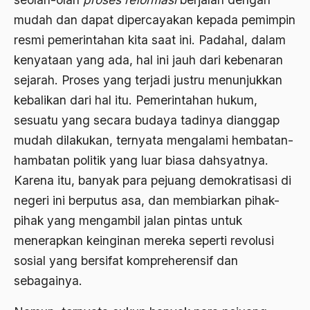
1988
Adat Siri
mudah dan dapat dipercayakan kepada pemimpin
1987
resmi pemerintahan kita saat ini. Padahal, dalam
Adi Sasono
kenyataan yang ada, hal ini jauh dari kebenaran
1986
Adil dan Makmur
sejarah. Proses yang terjadi justru menunjukkan
1985
Adipati Unus
kebalikan dari hal itu. Pemerintahan hukum,
1984
sesuatu yang secara budaya tadinya dianggap
Administrasi Negara
mudah dilakukan, ternyata mengalami hembatan-
1983
Adnan Buyung Nasution
hambatan politik yang luar biasa dahsyatnya.
1982
Adopsi
Karena itu, banyak para pejuang demokratisasi di
1981
negeri ini berputus asa, dan membiarkan pihak-
Adu Pinalti
pihak yang mengambil jalan pintas untuk
1980
Advisors
menerapkan keinginan mereka seperti revolusi
1979
Aera-Europa
sosial yang bersifat kompreherensif dan
1978
Afganistan
sebagainya.
1977
Afiliasi Kultural