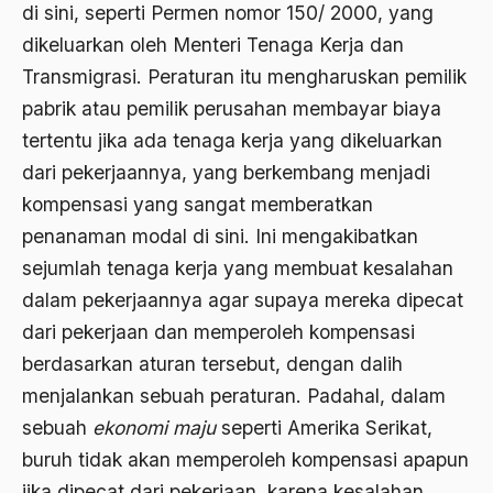
di sini, seperti Permen nomor 150/ 2000, yang
Ajaran AGama
dikeluarkan oleh Menteri Tenaga Kerja dan
Ajaran Agama Islam
Transmigrasi. Peraturan itu mengharuskan pemilik
pabrik atau pemilik perusahan membayar biaya
Ajaran Islam
tertentu jika ada tenaga kerja yang dikeluarkan
ajaran kemasyarakatan
dari pekerjaannya, yang berkembang menjadi
Ajengan SIngaparna
kompensasi yang sangat memberatkan
penanaman modal di sini. Ini mengakibatkan
Akademi Betawi
sejumlah tenaga kerja yang membuat kesalahan
Akademi Jakarta
dalam pekerjaannya agar supaya mereka dipecat
Akbar tanjung
dari pekerjaan dan memperoleh kompensasi
akhlak
berdasarkan aturan tersebut, dengan dalih
menjalankan sebuah peraturan. Padahal, dalam
Akhlaq
sebuah
ekonomi maju
seperti Amerika Serikat,
Akidah
buruh tidak akan memperoleh kompensasi apapun
Aktivis
jika dipecat dari pekerjaan, karena kesalahan