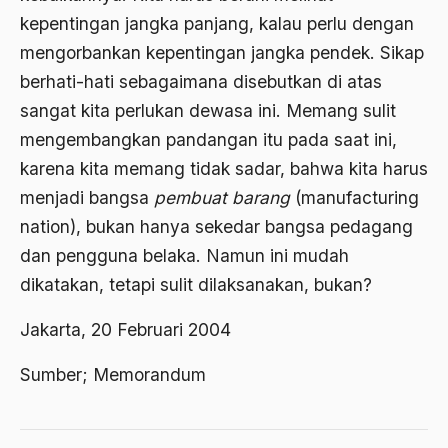
amerika latin
kepentingan jangka panjang, kalau perlu dengan
mengorbankan kepentingan jangka pendek. Sikap
amerika serikat
berhati-hati sebagaimana disebutkan di atas
Amien Rais
sangat kita perlukan dewasa ini. Memang sulit
Amin Iskandar
mengembangkan pandangan itu pada saat ini,
karena kita memang tidak sadar, bahwa kita harus
Amir
menjadi bangsa
pembuat barang
(manufacturing
Amir Syakib Arsalan
nation), bukan hanya sekedar bangsa pedagang
Amirn Rais
dan pengguna belaka. Namun ini mudah
dikatakan, tetapi sulit dilaksanakan, bukan?
amrozi
Anak ibrahim
Jakarta, 20 Februari 2004
Anatomi
Sumber; Memorandum
Andi Mallarangeng
Andre Gide