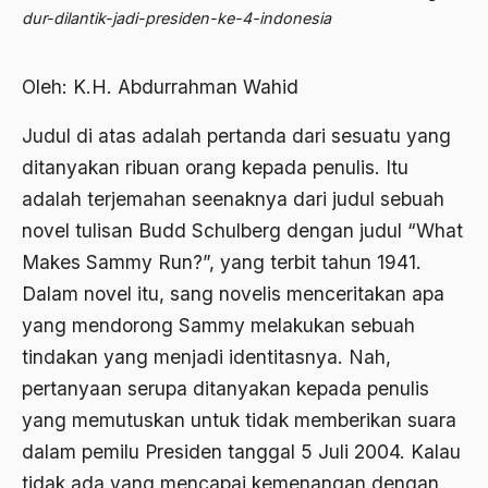
Abdi Masyarakat
dur-dilantik-jadi-presiden-ke-4-indonesia
2011
abdul wahid hasyim
2010
Oleh: K.H. Abdurrahman Wahid
Abdullah Badawi
2009
Abdullah Sungkar
Judul di atas adalah pertanda dari sesuatu yang
2008
ditanyakan ribuan orang kepada penulis. Itu
Abdullah Syafi'i
adalah terjemahan seenaknya dari judul sebuah
2007
Abdurrahman Addakhil
novel tulisan Budd Schulberg dengan judul “What
2006
abdurrahman wahid
Makes Sammy Run?”, yang terbit tahun 1941.
2005
Dalam novel itu, sang novelis menceritakan apa
Abolisi
yang mendorong Sammy melakukan sebuah
2004
Aboulhasan Bani Sadr
tindakan yang menjadi identitasnya. Nah,
2003
abri
pertanyaan serupa ditanyakan kepada penulis
2002
yang memutuskan untuk tidak memberikan suara
Abu AMrin Ibnu Alla'
dalam pemilu Presiden tanggal 5 Juli 2004. Kalau
2001
Abu Bakar Ba’asyir
tidak ada yang mencapai kemenangan dengan