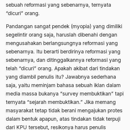
Al-qua'an dan Hadist
sebuah reformasi yang sebenarnya, ternyata
al-quran
“dicuri” orang.
Alexander Solzhenitsyin
Pandangan sangat pendek (myopia) yang dimiliki
Ali Khomeini
segelintir orang saja, haruslah dibenahi dengan
mengusahakan berlangsungnya reformasi yang
Ali Murtopo
sebenarnya. Itu berarti berdirinya reformasi yang
Ali Shariati
sebenarnya, dan ditinggalkannya reformasi yang
Ali Sidikin
telah “dicuri” orang. Apakah akibat dari tindakan
yang diambil penulis itu? Jawabnya sederhana
Ali Syahbana
saja, yaitu meminjam bahasa sebuah iklan dalam
Aliran AHmadiyah
media massa bukanya “survey membuktikan” tapi
Aliran Kepercayaan
ternyata “sejarah membuktikan.” Jika memang
masyarakat tetap tidak berani mengajukan protes
Alistair Cook
dalam bentuk apapun, atas tindakan tidak terpuji
Allah
dari KPU tersebut, resikonya harus penulis