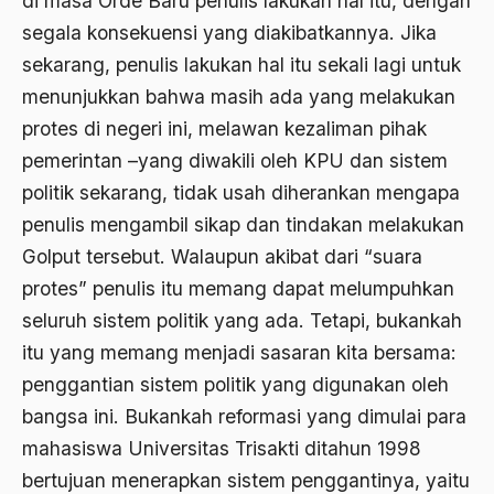
di masa Orde Baru penulis lakukan hal itu, dengan
segala konsekuensi yang diakibatkannya. Jika
Aktivis Muda
sekarang, penulis lakukan hal itu sekali lagi untuk
akulturasi
menunjukkan bahwa masih ada yang melakukan
akulturasi budaya
protes di negeri ini, melawan kezaliman pihak
pemerintan –yang diwakili oleh KPU dan sistem
Al Asnawi
politik sekarang, tidak usah diherankan mengapa
al qaeda
penulis mengambil sikap dan tindakan melakukan
Al-Azhar
Golput tersebut. Walaupun akibat dari “suara
Al-Ghazali
protes” penulis itu memang dapat melumpuhkan
seluruh sistem politik yang ada. Tetapi, bukankah
Al-Ikhwanu Al-Muslimun
itu yang memang menjadi sasaran kita bersama:
Al-Ikhwanul Muslimin
penggantian sistem politik yang digunakan oleh
al-Khalil Ibnu Ahmad al-Farahidi
bangsa ini. Bukankah reformasi yang dimulai para
mahasiswa Universitas Trisakti ditahun 1998
Al-Maududi
bertujuan menerapkan sistem penggantinya, yaitu