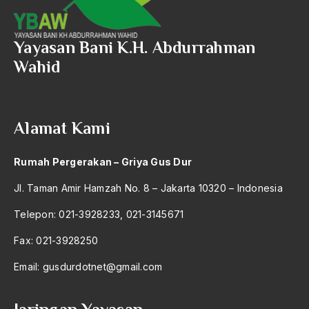
Angkatan Laut AS
Ansor
Yayasan Bani K.H. Abdurrahman
Wahid
Antara Keyakinan dan Keuletan
Antarumat Beragama
Anti Kekerasan
Alamat Kami
Anti Klimak
Rumah Pergerakan – Griya Gus Dur
Anti-Kekerasan
Jl. Taman Amir Hamzah No. 8 – Jakarta 10320 – Indonesia
António de Oliveira Salazar
Telepon: 021-3928233, 021-3145671
Antonio Gramsci
Fax: 021-3928250
Antony Van Leeuwenhoek
Email:
gusdurdotnet@gmail.com
antropologi
antroposentrisme