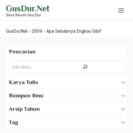
Skip
GusDur.Net
to
content
Situs Resmi Gus Dur
GusDur.Net
-
2004
-
Apa Sebabnya Engkau Gila?
Pencarian
Pencarian
Karya Tulis
Karya Tulis Gus Dur
Rumpun Ilmu
Karya Tulis Tentang Gus Dur
500 – Ilmu Bahasa
Arsip Tahun
530 – Ilmu Bahasa Asing
2025
Tag
550 – Ilmu Ekonomi
2024
A Hafidz