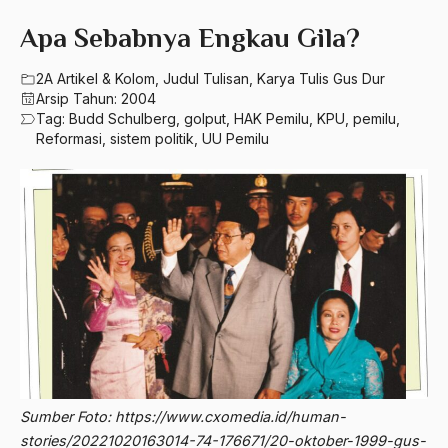
580 – Ilmu Sosial Humaniora
2023
Apa Sebabnya Engkau Gila?
A. Mukti Ali
630 – Agama Dan Filsafat
2022
A. Mustofa Bisri
2A Artikel & Kolom
,
Judul Tulisan
,
Karya Tulis Gus Dur
660 – Ilmu Seni, Desain dan Media
Arsip Tahun:
2004
2021
A. Yani
Tag:
Budd Schulberg
,
golput
,
HAK Pemilu
,
KPU
,
pemilu
,
710 – Ilmu Pendidikan
Reformasi
,
sistem politik
,
UU Pemilu
2020
A.A. Baramudi
900 – Rumpun Ilmu Lainnya
2019
A.A. Navis
2018
A.H Nasution
2017
A.S
2016
Aal Usul Teroris
2015
Abad 21
2014
Abad Modern
2013
Abd. Moqsith Ghazali
Sumber Foto: https://www.cxomedia.id/human-
stories/20221020163014-74-176671/20-oktober-1999-gus-
2012