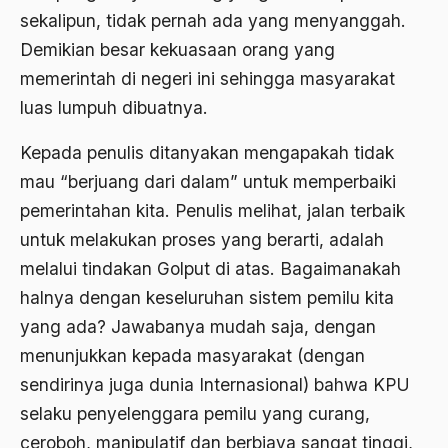
Agum Gumelar
sekalipun, tidak pernah ada yang menyanggah.
Agus Miftah
Demikian besar kekuasaan orang yang
memerintah di negeri ini sehingga masyarakat
Ahimsa
luas lumpuh dibuatnya.
Ahli
Kepada penulis ditanyakan mengapakah tidak
ahli fikih
mau “berjuang dari dalam” untuk memperbaiki
Ahli Ilmu Agama
pemerintahan kita. Penulis melihat, jalan terbaik
Ahli waris
untuk melakukan proses yang berarti, adalah
melalui tindakan Golput di atas. Bagaimanakah
ahlul sunnah wal jamaah
halnya dengan keseluruhan sistem pemilu kita
Ahlussunnah
yang ada? Jawabanya mudah saja, dengan
Ahlussunnah Wal jamaah
menunjukkan kepada masyarakat (dengan
sendirinya juga dunia Internasional) bahwa KPU
Ahmad Benbella
selaku penyelenggara pemilu yang curang,
Ahmad Daudy
ceroboh, manipulatif dan berbiaya sangat tinggi,