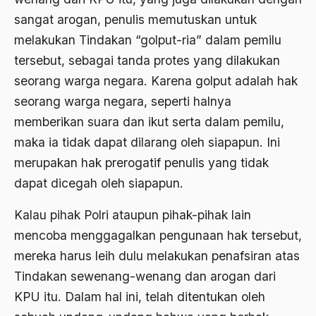
1988
Adat Siri
sangat arogan, penulis memutuskan untuk
1987
melakukan Tindakan “golput-ria” dalam pemilu
Adi Sasono
tersebut, sebagai tanda protes yang dilakukan
1986
Adil dan Makmur
seorang warga negara. Karena golput adalah hak
1985
Adipati Unus
seorang warga negara, seperti halnya
1984
memberikan suara dan ikut serta dalam pemilu,
Administrasi Negara
maka ia tidak dapat dilarang oleh siapapun. Ini
1983
Adnan Buyung Nasution
merupakan hak prerogatif penulis yang tidak
1982
Adopsi
dapat dicegah oleh siapapun.
1981
Adu Pinalti
Kalau pihak Polri ataupun pihak-pihak lain
1980
Advisors
mencoba menggagalkan pengunaan hak tersebut,
1979
mereka harus leih dulu melakukan penafsiran atas
Aera-Europa
Tindakan sewenang-wenang dan arogan dari
1978
Afganistan
KPU itu. Dalam hal ini, telah ditentukan oleh
1977
Afiliasi Kultural