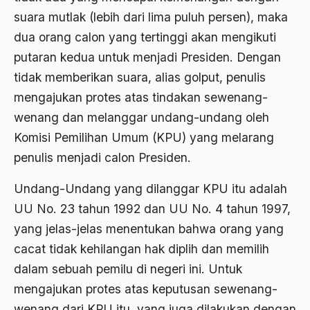
2000
Abu Hanifah
suara mutlak (lebih dari lima puluh persen), maka
1999
abu jihad
dua orang calon yang tertinggi akan mengikuti
putaran kedua untuk menjadi Presiden. Dengan
1998
Abu Sangkan
tidak memberikan suara, alias golput, penulis
1997
Abu Zayd
mengajukan protes atas tindakan sewenang-
1996
Aceh
wenang dan melanggar undang-undang oleh
1995
Komisi Pemilihan Umum (KPU) yang melarang
Ad-daulah
penulis menjadi calon Presiden.
1994
Adagium
Undang-Undang yang dilanggar KPU itu adalah
1993
Adaptif Islam
UU No. 23 tahun 1992 dan UU No. 4 tahun 1997,
1992
adat
yang jelas-jelas menentukan bahwa orang yang
1991
Adat dan Syari'at
cacat tidak kehilangan hak diplih dan memilih
1990
dalam sebuah pemilu di negeri ini. Untuk
Adat Ngada
mengajukan protes atas keputusan sewenang-
1989
Adat Pra-Islam
wenang dari KPU itu, yang juga dilakukan dengan