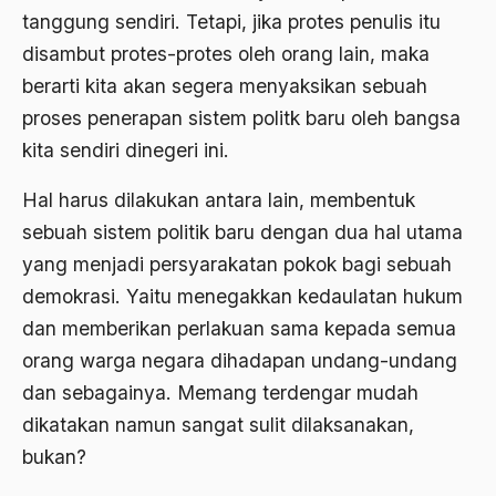
ALmanak
tanggung sendiri. Tetapi, jika protes penulis itu
disambut protes-protes oleh orang lain, maka
Alternatif Moral
berarti kita akan segera menyaksikan sebuah
Alternatif Nilai
proses penerapan sistem politk baru oleh bangsa
Alternatif Politis
kita sendiri dinegeri ini.
Alumni Sayid Al-Maliki
Hal harus dilakukan antara lain, membentuk
Alvin W. Gouldner
sebuah sistem politik baru dengan dua hal utama
yang menjadi persyarakatan pokok bagi sebuah
Amangkurat
demokrasi. Yaitu menegakkan kedaulatan hukum
Amar Ma'ruf Nahi Munkar
dan memberikan perlakuan sama kepada semua
ambisi politik
orang warga negara dihadapan undang-undang
Ambivalen
dan sebagainya. Memang terdengar mudah
dikatakan namun sangat sulit dilaksanakan,
ambon
bukan?
Amerika