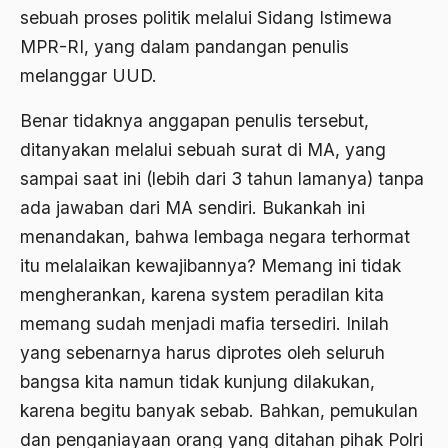
sebuah proses politik melalui Sidang Istimewa
Agama di Asia
MPR-RI, yang dalam pandangan penulis
melanggar UUD.
agama elitis
Agama Hukum
Benar tidaknya anggapan penulis tersebut,
ditanyakan melalui sebuah surat di MA, yang
Agama Inovasi
sampai saat ini (lebih dari 3 tahun lamanya) tanpa
Agama Islam
ada jawaban dari MA sendiri. Bukankah ini
agama populer
menandakan, bahwa lembaga negara terhormat
itu melalaikan kewajibannya? Memang ini tidak
Agama Terang
mengherankan, karena system peradilan kita
Agamawan
memang sudah menjadi mafia tersediri. Inilah
Agenda Nasional
yang sebenarnya harus diprotes oleh seluruh
Agraria
bangsa kita namun tidak kunjung dilakukan,
karena begitu banyak sebab. Bahkan, pemukulan
agraris
dan penganiayaan orang yang ditahan pihak Polri