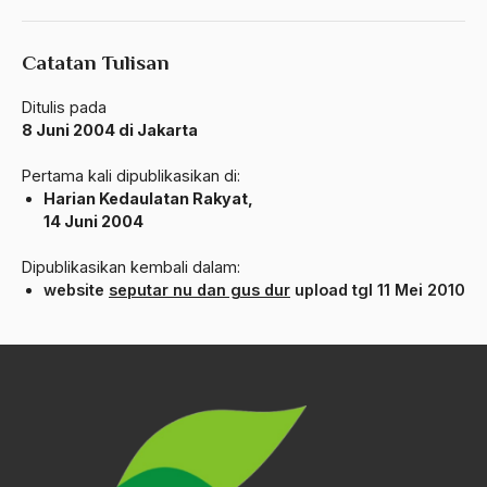
amerika latin
amerika serikat
Catatan Tulisan
Amien Rais
Ditulis pada
8 Juni 2004 di Jakarta
Amin Iskandar
Pertama kali dipublikasikan di:
Amir
Harian Kedaulatan Rakyat,
14 Juni 2004
Amir Syakib Arsalan
Amirn Rais
Dipublikasikan kembali dalam:
website
seputar nu dan gus dur
upload tgl 11 Mei 2010
amrozi
Anak ibrahim
Anatomi
Andi Mallarangeng
Andre Gide