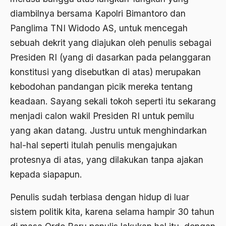
Ajaran AGama
diambilnya bersama Kapolri Bimantoro dan
Panglima TNI Widodo AS, untuk mencegah
Ajaran Agama Islam
sebuah dekrit yang diajukan oleh penulis sebagai
Ajaran Islam
Presiden RI (yang di dasarkan pada pelanggaran
ajaran kemasyarakatan
konstitusi yang disebutkan di atas) merupakan
kebodohan pandangan picik mereka tentang
Ajengan SIngaparna
keadaan. Sayang sekali tokoh seperti itu sekarang
Akademi Betawi
menjadi calon wakil Presiden RI untuk pemilu
Akademi Jakarta
yang akan datang. Justru untuk menghindarkan
hal-hal seperti itulah penulis mengajukan
Akbar tanjung
protesnya di atas, yang dilakukan tanpa ajakan
akhlak
kepada siapapun.
Akhlaq
Penulis sudah terbiasa dengan hidup di luar
Akidah
sistem politik kita, karena selama hampir 30 tahun
Aktivis