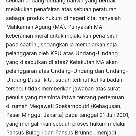
sebuah undang-undang bahwa yang berhak
1976
melakukan penafsiran atas sebuah peraturan
Afrika
sebagai produk hukum di negeri kita, hanyalah
1975
Afrika utara
Mahkamah Agung (MA). Punyakah MA
1974
agama
keberanian moral untuk melakukan penafsiran
1973
Agama & Negara
pada saat ini, sedangkan ia membiarkan saja
pelanggaran oleh KPU atas Undang-Undang
1972
Agama Asli
yang disebutkan di atas? Ketakutan MA akan
1971
Agama Asli Indonesia
pelanggaran atas Undang-Undang dan Undang-
Agama dan Negara
Undang Dasar kita, sudah terlihat ketika badan
tersebut tidak memberikan jawaban atas surat
Agama dan negaraa
penulis yang meminta fatwa tentang pertemuan
Agama dan Pemerintah
di rumah Megawati Soekarnoputri (Kebagusan,
Agama dan Politik
Pasar Minggu, Jakarta) pada tanggal 21 Juli 2001,
yang mengalihkan sebuah proses hukum melalui
Agama dan Praktis
Pansus Bulog I dan Pansus Brunnei, menjadi
Agama Demokrasi