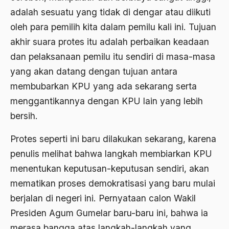
Ahmad Dhani
adalah sesuatu yang tidak di dengar atau diikuti
oleh para pemilih kita dalam pemilu kali ini. Tujuan
Ahmad Hasan Rurbi
akhir suara protes itu adalah perbaikan keadaan
Ahmad Khomeini
dan pelaksanaan pemilu itu sendiri di masa-masa
Ahmad Syafi’i Ma’arif
yang akan datang dengan tujuan antara
membubarkan KPU yang ada sekarang serta
Ahmad Tirtisudiro
menggantikannya dengan KPU lain yang lebih
ahmad wahib
bersih.
Ahmad Wahid
Protes seperti ini baru dilakukan sekarang, karena
Ahmadiyah
penulis melihat bahwa langkah membiarkan KPU
AIDS
menentukan keputusan-keputusan sendiri, akan
mematikan proses demokratisasi yang baru mulai
Airport
berjalan di negeri ini. Pernyataan calon Wakil
Airport Changi
Presiden Agum Gumelar baru-baru ini, bahwa ia
Airport Noto Hadi Negoro
merasa bangga atas langkah-langkah yang