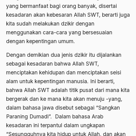
yang bermanfaat bagi orang banyak, disertai
1976
Afrika
kesadaran akan kebesaran Allah SWT, berarti juga
1975
Afrika utara
kita sudah melakukan dzikir dengan
1974
menggunakan cara-cara yang bersesuaian
agama
dengan kepentingan umum.
1973
Agama & Negara
1972
Dengan demikian dua jenis dzikir itu dijalankan
Agama Asli
sebagai kesadaran bahwa Allah SWT,
1971
Agama Asli Indonesia
menciptakan kehidupan dan menciptakan seisi
Agama dan Negara
alam untuk kepentingan manusia. Ini berarti,
bahwa Allah SWT adalah titik pusat dari mana kita
Agama dan negaraa
bergerak dan ke mana kita akan menuju -yang,
Agama dan Pemerintah
dalam bahasa jawa disebut sebagai “Sangkan
Agama dan Politik
Paraning Dumadi”. Dalam bahasa Arab
Agama dan Praktis
kesadaran ini terpantul dalam ungkapan
“Sesungguhnya kita hidup untuk Allah, dan akan
Agama Demokrasi