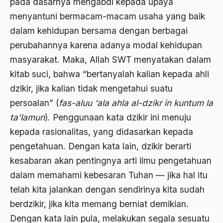
pada dasarnya mengabdi kepada upaya
1988
Adat Siri
menyantuni bermacam-macam usaha yang baik
1987
Adi Sasono
dalam kehidupan bersama dengan berbagai
perubahannya karena adanya modal kehidupan
1986
Adil dan Makmur
masyarakat. Maka, Allah SWT menyatakan dalam
1985
Adipati Unus
kitab suci, bahwa “bertanyalah kalian kepada ahli
1984
Administrasi Negara
dzikir, jika kalian tidak mengetahui suatu
1983
persoalan” (
fas-aluu ‘ala ahla al-dzikr in kuntum la
Adnan Buyung Nasution
ta’lamun
). Penggunaan kata dzikir ini menuju
1982
Adopsi
kepada rasionalitas, yang didasarkan kepada
1981
Adu Pinalti
pengetahuan. Dengan kata lain, dzikir berarti
1980
kesabaran akan pentingnya arti ilmu pengetahuan
Advisors
dalam memahami kebesaran Tuhan — jika hal itu
1979
Aera-Europa
telah kita jalankan dengan sendirinya kita sudah
1978
Afganistan
berdzikir, jika kita memang berniat demikian.
1977
Dengan kata lain pula, melakukan segala sesuatu
Afiliasi Kultural