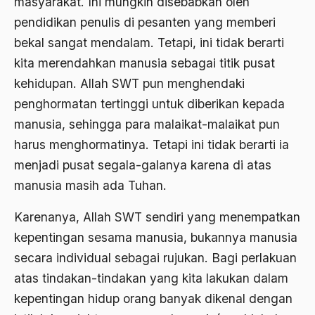
masyarakat. Ini mungkin disebabkan oleh
Ahmad Dhani
pendidikan penulis di pesanten yang memberi
Ahmad Hasan Rurbi
bekal sangat mendalam. Tetapi, ini tidak berarti
kita merendahkan manusia sebagai titik pusat
Ahmad Khomeini
kehidupan. Allah SWT pun menghendaki
Ahmad Syafi’i Ma’arif
penghormatan tertinggi untuk diberikan kepada
Ahmad Tirtisudiro
manusia, sehingga para malaikat-malaikat pun
harus menghormatinya. Tetapi ini tidak berarti ia
ahmad wahib
menjadi pusat segala-galanya karena di atas
Ahmad Wahid
manusia masih ada Tuhan.
Ahmadiyah
Karenanya, Allah SWT sendiri yang menempatkan
AIDS
kepentingan sesama manusia, bukannya manusia
Airport
secara individual sebagai rujukan. Bagi perlakuan
atas tindakan-tindakan yang kita lakukan dalam
Airport Changi
kepentingan hidup orang banyak dikenal dengan
Airport Noto Hadi Negoro