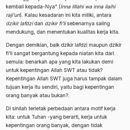
kembali kepada-Nya” (
Inna lillahi wa inna ilaihi
Agama di Asia
raji’un
). Kalau kesadaran ini kita miliki, antara
agama elitis
dzikir lafdzi
dan
dzikir fi’li
sebenarnya saling
mendukung, dan menentukan kualitas kerja kita.
Agama Hukum
Agama Inovasi
Dengan demikian, baik dzikir lafdzi maupun dzikir
fi’li sangat bergantung kepada niatan kita dari
Agama Islam
semula: benarkah apa yang kita lakukan demi
agama populer
untuk kepentingan Allah SWT atau tidak?
Agama Terang
Kepentingan Allah SWT juga harus tampak dalam
tujuan kerja itu sendiri, yaitu bagi kepentingan
Agamawan
orang banyak atau bukan?.
Agenda Nasional
Di sinilah terletak perbedaan antara motif kerja
Agraria
kita: untuk Tuhan -yang berarti, kerja untuk
agraris
kepentingan orang banyak, dengan tidak