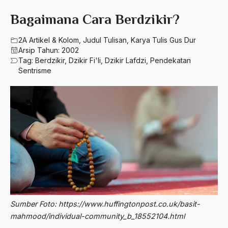
580 – Ilmu Sosial Humaniora
2023
Bagaimana Cara Berdzikir?
A. Mukti Ali
630 – Agama Dan Filsafat
2022
A. Mustofa Bisri
2A Artikel & Kolom
,
Judul Tulisan
,
Karya Tulis Gus Dur
660 – Ilmu Seni, Desain dan Media
Arsip Tahun:
2002
2021
A. Yani
Tag:
Berdzikir
,
Dzikir Fi'li
,
Dzikir Lafdzi
,
Pendekatan
710 – Ilmu Pendidikan
Sentrisme
2020
A.A. Baramudi
900 – Rumpun Ilmu Lainnya
2019
A.A. Navis
2018
A.H Nasution
2017
A.S
2016
Aal Usul Teroris
2015
Abad 21
2014
Abad Modern
Sumber Foto: https://www.huffingtonpost.co.uk/basit-
2013
Abd. Moqsith Ghazali
mahmood/individual-community_b_18552104.html
2012