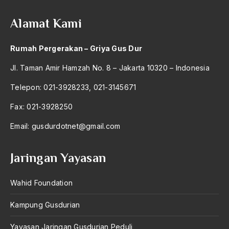
ALmanak
Alamat Kami
Alternatif Moral
Alternatif Nilai
Rumah Pergerakan – Griya Gus Dur
Alternatif Politis
Jl. Taman Amir Hamzah No. 8 – Jakarta 10320 – Indonesia
Alumni Sayid Al-Maliki
Telepon: 021-3928233, 021-3145671
Alvin W. Gouldner
Fax: 021-3928250
Amangkurat
Email:
gusdurdotnet@gmail.com
Amar Ma'ruf Nahi Munkar
Jaringan Yayasan
ambisi politik
Ambivalen
Wahid Foundation
ambon
Kampung Gusdurian
Amerika
Yayasan Jaringan Gusdurian Peduli