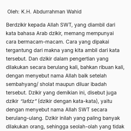
Abdi Masyarakat
2011
Oleh: K.H. Abdurrahman Wahid
abdul wahid hasyim
2010
Abdullah Badawi
Berdzikir kepada Allah SWT, yang diambil dari
kata bahasa Arab dzikir, memang mempunyai
2009
Abdullah Sungkar
cara bermacam-macam. Cara yang dipakai
2008
Abdullah Syafi'i
tergantung dari makna yang kita ambil dari kata
2007
Abdurrahman Addakhil
tersebut. Dan dzikir dalam pengertian yang
2006
dilakukan secara berulang kali, bahkan ribuan kali,
abdurrahman wahid
dengan menyebut nama Allah baik setelah
2005
Abolisi
sembahyang/ sholat maupun diluar ibadah
2004
Aboulhasan Bani Sadr
tersebut. Dzikir yang demikian ini, disebut juga
2003
dzikir
“lafdz”
(dzikir dengan kata-kata), yaitu
abri
dengan menyebut nama Allah SWT secara
2002
Abu AMrin Ibnu Alla'
berulang-ulang. Dzikir inilah yang paling banyak
2001
Abu Bakar Ba’asyir
dilakukan orang, sehingga seolah-olah yang tidak