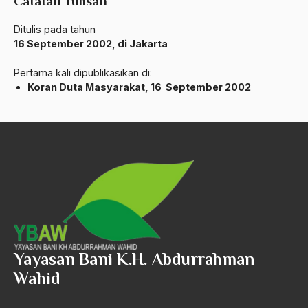
Catatan Tulisan
Al-qua'an dan Hadist
al-quran
Ditulis pada tahun
16 September 2002, di Jakarta
Alexander Solzhenitsyin
Pertama kali dipublikasikan di:
Ali Khomeini
Koran Duta Masyarakat, 16 September 2002
Ali Murtopo
Ali Shariati
Ali Sidikin
Ali Syahbana
Aliran AHmadiyah
Aliran Kepercayaan
Yayasan Bani K.H. Abdurrahman
Alistair Cook
Wahid
Allah