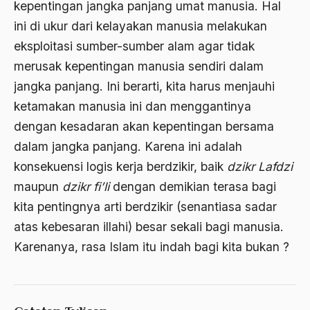
kepentingan jangka panjang umat manusia. Hal
Aktivis Muda
ini di ukur dari kelayakan manusia melakukan
eksploitasi sumber-sumber alam agar tidak
akulturasi
merusak kepentingan manusia sendiri dalam
akulturasi budaya
jangka panjang. Ini berarti, kita harus menjauhi
Al Asnawi
ketamakan manusia ini dan menggantinya
dengan kesadaran akan kepentingan bersama
al qaeda
dalam jangka panjang. Karena ini adalah
Al-Azhar
konsekuensi logis kerja berdzikir, baik
dzikr Lafdzi
Al-Ghazali
maupun
dzikr fi’li
dengan demikian terasa bagi
kita pentingnya arti berdzikir (senantiasa sadar
Al-Ikhwanu Al-Muslimun
atas kebesaran illahi) besar sekali bagi manusia.
Al-Ikhwanul Muslimin
Karenanya, rasa Islam itu indah bagi kita bukan ?
al-Khalil Ibnu Ahmad al-Farahidi
Al-Maududi