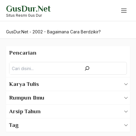
Skip
GusDur.Net
to
content
Situs Resmi Gus Dur
GusDur.Net
-
2002
-
Bagaimana Cara Berdzikir?
Pencarian
Pencarian
Karya Tulis
Karya Tulis Gus Dur
Rumpun Ilmu
Karya Tulis Tentang Gus Dur
500 – Ilmu Bahasa
Arsip Tahun
530 – Ilmu Bahasa Asing
2025
Tag
550 – Ilmu Ekonomi
2024
A Hafidz