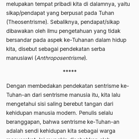
Agum Gumelar
melupakan tempat pribadi kita di dalamnya, yaitu
sikap/pendapat yang berpusat pada Tuhan
Agus Miftah
(Theosentrisme). Sebaliknya, pendapat/sikap
Ahimsa
dibawakan oleh ilmu pengetahuan yang tidak
Ahli
bersandar pada aspek ke-Tuhanan dalam hidup
kita, disebut sebagai pendekatan serba
ahli fikih
manusiawi (
Anthroposentrisme
).
Ahli Ilmu Agama
*****
Ahli waris
ahlul sunnah wal jamaah
Dengan membedakan pendekatan sentrisme ke-
Tuhan-an dari sentrisme manusia itu, kita lalu
Ahlussunnah
mengetahui sisi saling berebut tangan dari
Ahlussunnah Wal jamaah
kehidupan manusia modern. Penulis selalu
Ahmad Benbella
beranggapan, bahwa sentrisme ke-Tuhan-an
adalah sendi kehidupan kita sebagai warga
Ahmad Daudy