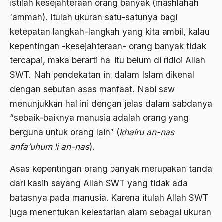
istilah kesejahteraan orang banyak (mashlahah
Ajaran AGama
‘ammah). Itulah ukuran satu-satunya bagi
Ajaran Agama Islam
ketepatan langkah-langkah yang kita ambil, kalau
kepentingan -kesejahteraan- orang banyak tidak
Ajaran Islam
tercapai, maka berarti hal itu belum di ridloi Allah
ajaran kemasyarakatan
SWT. Nah pendekatan ini dalam Islam dikenal
Ajengan SIngaparna
dengan sebutan asas manfaat. Nabi saw
menunjukkan hal ini dengan jelas dalam sabdanya
Akademi Betawi
“sebaik-baiknya manusia adalah orang yang
Akademi Jakarta
berguna untuk orang lain” (
khairu an-nas
Akbar tanjung
anfa’uhum li an-nas
).
akhlak
Asas kepentingan orang banyak merupakan tanda
Akhlaq
dari kasih sayang Allah SWT yang tidak ada
batasnya pada manusia. Karena itulah Allah SWT
Akidah
juga menentukan kelestarian alam sebagai ukuran
Aktivis