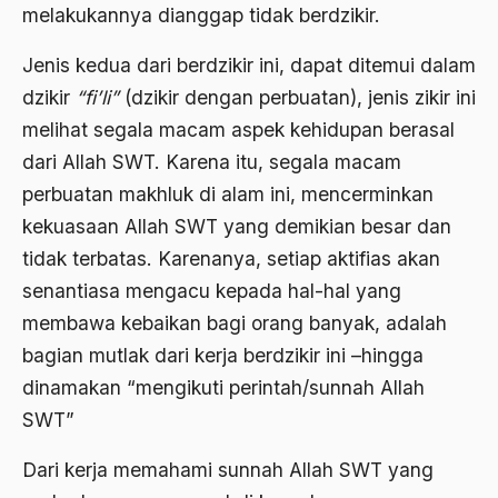
2000
melakukannya dianggap tidak berdzikir.
Abu Hanifah
1999
abu jihad
Jenis kedua dari berdzikir ini, dapat ditemui dalam
1998
dzikir
“fi’li”
(dzikir dengan perbuatan), jenis zikir ini
Abu Sangkan
melihat segala macam aspek kehidupan berasal
1997
Abu Zayd
dari Allah SWT. Karena itu, segala macam
1996
Aceh
perbuatan makhluk di alam ini, mencerminkan
1995
kekuasaan Allah SWT yang demikian besar dan
Ad-daulah
tidak terbatas. Karenanya, setiap aktifias akan
1994
Adagium
senantiasa mengacu kepada hal-hal yang
1993
Adaptif Islam
membawa kebaikan bagi orang banyak, adalah
1992
adat
bagian mutlak dari kerja berdzikir ini –hingga
dinamakan “mengikuti perintah/sunnah Allah
1991
Adat dan Syari'at
SWT”
1990
Adat Ngada
Dari kerja memahami sunnah Allah SWT yang
1989
Adat Pra-Islam