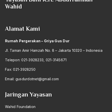
Bambang Pranomo
Wahid
Bangladesh
bangsa
Alamat Kami
bangsa arab
Bangsa Berdaulat
Rumah Pergerakan – Griya Gus Dur
Bangsa dan Negara
Jl. Taman Amir Hamzah No. 8 – Jakarta 10320 – Indonesia
Bangsa Indonesia
Telepon: 021-3928233, 021-3145671
Bangsa Jawa
Fax: 021-3928250
Bangsa Sunda
Email:
gusdurdotnet@gmail.com
Bangsa Tenggang Rasa
Jaringan Yayasan
Bangsawan
Bani Sadr
Wahid Foundation