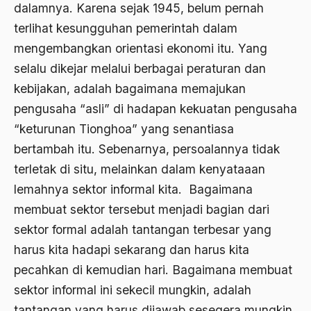
dalamnya. Karena sejak 1945, belum pernah
Aktivis Muda
terlihat kesungguhan pemerintah dalam
mengembangkan orientasi ekonomi itu. Yang
akulturasi
selalu dikejar melalui berbagai peraturan dan
akulturasi budaya
kebijakan, adalah bagaimana memajukan
Al Asnawi
pengusaha “asli” di hadapan kekuatan pengusaha
“keturunan Tionghoa” yang senantiasa
al qaeda
bertambah itu. Sebenarnya, persoalannya tidak
Al-Azhar
terletak di situ, melainkan dalam kenyataaan
Al-Ghazali
lemahnya sektor informal kita. Bagaimana
Al-Ikhwanu Al-Muslimun
membuat sektor tersebut menjadi bagian dari
sektor formal adalah tantangan terbesar yang
Al-Ikhwanul Muslimin
harus kita hadapi sekarang dan harus kita
al-Khalil Ibnu Ahmad al-Farahidi
pecahkan di kemudian hari. Bagaimana membuat
Al-Maududi
sektor informal ini sekecil mungkin, adalah
tantangan yang harus dijawab sesegera mungkin.