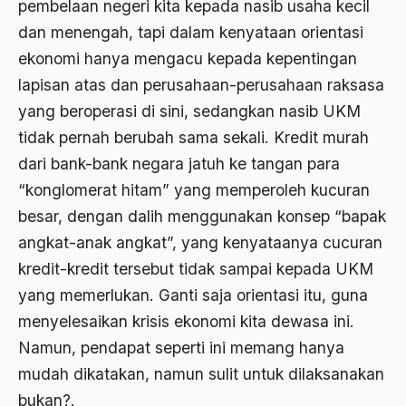
pembelaan negeri kita kepada nasib usaha kecil
asrul sani
dan menengah, tapi dalam kenyataan orientasi
ekonomi hanya mengacu kepada kepentingan
Aswad Mahasin
lapisan atas dan perusahaan-perusahaan raksasa
ASWAJA
yang beroperasi di sini, sedangkan nasib UKM
Asyura 1414
tidak pernah berubah sama sekali. Kredit murah
dari bank-bank negara jatuh ke tangan para
Atheisme
“konglomerat hitam” yang memperoleh kucuran
Aturan Hukum
besar, dengan dalih menggunakan konsep “bapak
Australia
angkat-anak angkat”, yang kenyataanya cucuran
Austro Melanesia
kredit-kredit tersebut tidak sampai kepada UKM
yang memerlukan. Ganti saja orientasi itu, guna
Ayat Al-Quran
menyelesaikan krisis ekonomi kita dewasa ini.
Ayatullah Zanjani
Namun, pendapat seperti ini memang hanya
Azyumardi Azra
mudah dikatakan, namun sulit untuk dilaksanakan
bukan?.
bacaan mulia