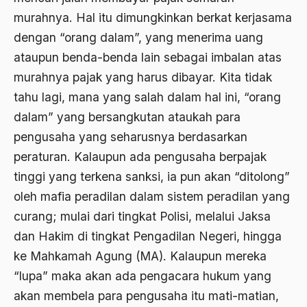
1976
murahnya. Hal itu dimungkinkan berkat kerjasama
Afrika
dengan “orang dalam”, yang menerima uang
1975
Afrika utara
ataupun benda-benda lain sebagai imbalan atas
1974
agama
murahnya pajak yang harus dibayar. Kita tidak
1973
tahu lagi, mana yang salah dalam hal ini, “orang
Agama & Negara
dalam” yang bersangkutan ataukah para
1972
Agama Asli
pengusaha yang seharusnya berdasarkan
1971
Agama Asli Indonesia
peraturan. Kalaupun ada pengusaha berpajak
tinggi yang terkena sanksi, ia pun akan “ditolong”
Agama dan Negara
oleh mafia peradilan dalam sistem peradilan yang
Agama dan negaraa
curang; mulai dari tingkat Polisi, melalui Jaksa
Agama dan Pemerintah
dan Hakim di tingkat Pengadilan Negeri, hingga
ke Mahkamah Agung (MA). Kalaupun mereka
Agama dan Politik
“lupa” maka akan ada pengacara hukum yang
Agama dan Praktis
akan membela para pengusaha itu mati-matian,
Agama Demokrasi