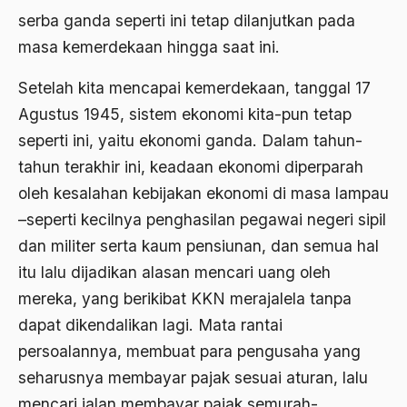
1988
serba ganda seperti ini tetap dilanjutkan pada
Adat Siri
masa kemerdekaan hingga saat ini.
1987
Adi Sasono
1986
Setelah kita mencapai kemerdekaan, tanggal 17
Adil dan Makmur
Agustus 1945, sistem ekonomi kita-pun tetap
1985
Adipati Unus
seperti ini, yaitu ekonomi ganda. Dalam tahun-
1984
Administrasi Negara
tahun terakhir ini, keadaan ekonomi diperparah
1983
oleh kesalahan kebijakan ekonomi di masa lampau
Adnan Buyung Nasution
–seperti kecilnya penghasilan pegawai negeri sipil
1982
Adopsi
dan militer serta kaum pensiunan, dan semua hal
1981
Adu Pinalti
itu lalu dijadikan alasan mencari uang oleh
1980
Advisors
mereka, yang berikibat KKN merajalela tanpa
dapat dikendalikan lagi. Mata rantai
1979
Aera-Europa
persoalannya, membuat para pengusaha yang
1978
Afganistan
seharusnya membayar pajak sesuai aturan, lalu
1977
Afiliasi Kultural
mencari jalan membayar pajak semurah-