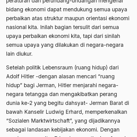
peraturan dan perundang-undangan mengenai
ALmanak
bidang ekonomi dapat mendukung semua upaya
Alternatif Moral
perbaikan atas struktur maupun orientasi ekonomi
Alternatif Nilai
nasional kita. Inilah bagian tersulit dari semua
upaya perbaikan ekonomi kita, tapi dari sinilah
Alternatif Politis
semua upaya yang dilakukan di negara-negara
Alumni Sayid Al-Maliki
lain diukur.
Alvin W. Gouldner
Setelah politik Lebensraum (ruang hidup) dari
Amangkurat
Adolf Hitler -dengan alasan mencari “ruang
Amar Ma'ruf Nahi Munkar
hidup” bagi Jerman, Hitler menjarahi negara-
negara tetangga dan mengakibatkan perang
ambisi politik
dunia ke-2 yang begitu dahsyat- Jerman Barat di
Ambivalen
bawah Kanselir Ludwig Erhard, memperkenalkan
ambon
“Sozialen Marktwirtschaft”, yang dijadikannya
sebagai landasan kebijakan ekonomi. Dengan
Amerika