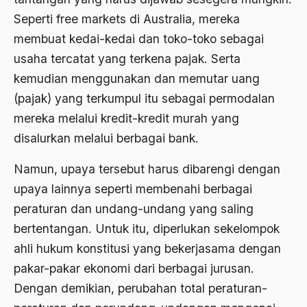
Al-qua'an dan Hadist
Seperti free markets di Australia, mereka
al-quran
membuat kedai-kedai dan toko-toko sebagai
Alexander Solzhenitsyin
usaha tercatat yang terkena pajak. Serta
kemudian menggunakan dan memutar uang
Ali Khomeini
(pajak) yang terkumpul itu sebagai permodalan
Ali Murtopo
mereka melalui kredit-kredit murah yang
Ali Shariati
disalurkan melalui berbagai bank.
Ali Sidikin
Namun, upaya tersebut harus dibarengi dengan
Ali Syahbana
upaya lainnya seperti membenahi berbagai
peraturan dan undang-undang yang saling
Aliran AHmadiyah
bertentangan. Untuk itu, diperlukan sekelompok
Aliran Kepercayaan
ahli hukum konstitusi yang bekerjasama dengan
Alistair Cook
pakar-pakar ekonomi dari berbagai jurusan.
Dengan demikian, perubahan total peraturan-
Allah