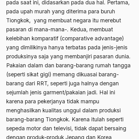
pada saat ini, didasarkan pada dua hal. Pertama,
Angkatan Laut AS
pada upah murah yang diterima para buruh
Tiongkok, yang membuat negara itu merebut
Ansor
pasaran di mana-mana-. Kedua, membuat
Antara Keyakinan dan Keuletan
kelebihan komparatif (comparative advantage)
Antarumat Beragama
yang dimilikinya hanya terbatas pada jenis-jenis
Anti Kekerasan
produksinya saja yang membanjiri pasaran dunia.
Pakaian dalam dan barang-barang rumah tangga
Anti Klimak
(seperti sikat gigi) memang dikuasai barang-
Anti-Kekerasan
barang dari RRT, seperti juga halnya dengan
António de Oliveira Salazar
sejumlah jenis garment/pakaian jadi. Hal ini
karena para pekerjanya tidak mampu
Antonio Gramsci
menghasilkan kualitas unggul dalam produksi
Antony Van Leeuwenhoek
barang-barang Tiongkok. Karena itulah seperti
antropologi
sepeda motor dan televisi, tidak dapat bersaing
dengan produk-produk Jepang dan Korea
antroposentrisme