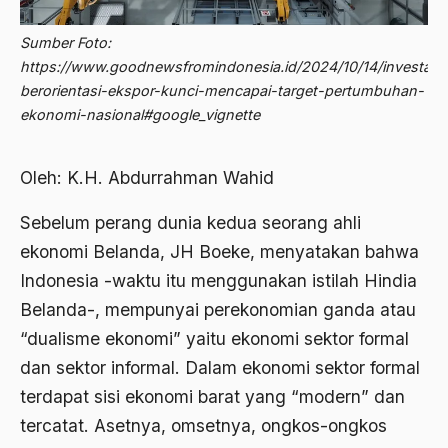
Abdi Masyarakat
2011
Sumber Foto:
abdul wahid hasyim
https://www.goodnewsfromindonesia.id/2024/10/14/investasi
2010
Abdullah Badawi
berorientasi-ekspor-kunci-mencapai-target-pertumbuhan-
2009
ekonomi-nasional#google_vignette
Abdullah Sungkar
2008
Abdullah Syafi'i
Oleh: K.H. Abdurrahman Wahid
2007
Abdurrahman Addakhil
Sebelum perang dunia kedua seorang ahli
2006
abdurrahman wahid
ekonomi Belanda, JH Boeke, menyatakan bahwa
2005
Abolisi
Indonesia -waktu itu menggunakan istilah Hindia
2004
Belanda-, mempunyai perekonomian ganda atau
Aboulhasan Bani Sadr
“dualisme ekonomi” yaitu ekonomi sektor formal
2003
abri
dan sektor informal. Dalam ekonomi sektor formal
2002
Abu AMrin Ibnu Alla'
terdapat sisi ekonomi barat yang “modern” dan
2001
tercatat. Asetnya, omsetnya, ongkos-ongkos
Abu Bakar Ba’asyir