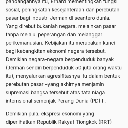
pandangannya itu, Erhard mementingkan fungsi
amerika latin
sosial, peningkatan kesejahteraan dan perebutan
amerika serikat
pasar bagi industri Jerman di seantero dunia.
Yang direbut bukanlah negara, melainkan pasar
Amien Rais
tanpa melalui peperangan dan melanggar
Amin Iskandar
perikemanusian. Kebijakan itu merupakan kunci
Amir
bagi kebangkitan ekonomi negara tersebut.
Demikian negara-negara berpenduduk banyak
Amir Syakib Arsalan
(Jerman sendiri berpenduduk 50 juta orang waktu
Amirn Rais
itu), menyalurkan agresifitasnya itu dalam bentuk
amrozi
perebutan pasar –yang akhirnya menjamin
supremasi bangsa tersebut atas tata niaga
Anak ibrahim
internsional semenjak Perang Dunia (PD) II.
Anatomi
Demikian pula, ekspresi ekonomi yang
Andi Mallarangeng
diperlihatkan Republik Rakyat Tiongkok (RRT)
Andre Gide