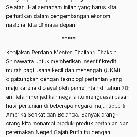
Selatan. Hal semacam inilah yang harus kita
Anwar Ibrahim
perhatikan dalam pengembangan ekonomi
Anwar Sadat
nasional kita di masa depan.
apa yang kau cari palupi
*****
Aparat Keamanan
Kebijakan Perdana Menteri Thailand Thaksin
APEC
Shinawatra untuk memberikan insentif kredit
Apel Akbar NU
murah bagi usaha kecil dan menengah (UKM)
digabungkan dengan teknologi pertanian yang
APRI
maju karena dibiayai oleh pemerintah di tahun 70-
Ar-Raniry
an, telah menjadikan negara itu menguasai pasar
arab
hasil pertanian di beberapa negara maju, seperti
Amerika Serikat dan Belanda. Banyak orang-
arabisasi
orang kita menamai produk-produk pertanian dan
arafat
peternakan Negeri Gajah Putih itu dengan