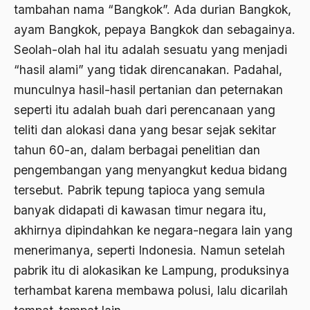
Ard
tambahan nama “Bangkok”. Ada durian Bangkok,
ayam Bangkok, pepaya Bangkok dan sebagainya.
area studies
Seolah-olah hal itu adalah sesuatu yang menjadi
Argentina
“hasil alami” yang tidak direncanakan. Padahal,
Ariel Saron
munculnya hasil-hasil pertanian dan peternakan
Ariel Sharon
seperti itu adalah buah dari perencanaan yang
teliti dan alokasi dana yang besar sejak sekitar
Ario Wowor
tahun 60-an, dalam berbagai penelitian dan
Aristoteles
pengembangan yang menyangkut kedua bidang
Arnold Y. Toynbeen
tersebut. Pabrik tepung tapioca yang semula
banyak didapati di kawasan timur negara itu,
Arogansi Birokrasi
akhirnya dipindahkan ke negara-negara lain yang
Arrigo Sacchi
menerimanya, seperti Indonesia. Namun setelah
Arswendo
pabrik itu di alokasikan ke Lampung, produksinya
terhambat karena membawa polusi, lalu dicarilah
Arswendo Atmowiloto