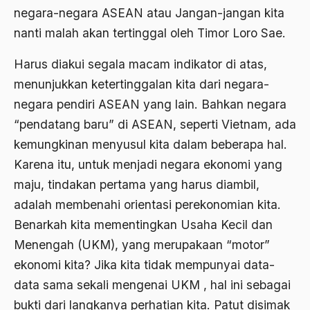
Ahmad Dhani
negara-negara ASEAN atau Jangan-jangan kita
nanti malah akan tertinggal oleh Timor Loro Sae.
Ahmad Hasan Rurbi
Harus diakui segala macam indikator di atas,
Ahmad Khomeini
menunjukkan ketertinggalan kita dari negara-
Ahmad Syafi’i Ma’arif
negara pendiri ASEAN yang lain. Bahkan negara
Ahmad Tirtisudiro
“pendatang baru” di ASEAN, seperti Vietnam, ada
ahmad wahib
kemungkinan menyusul kita dalam beberapa hal.
Karena itu, untuk menjadi negara ekonomi yang
Ahmad Wahid
maju, tindakan pertama yang harus diambil,
Ahmadiyah
adalah membenahi orientasi perekonomian kita.
AIDS
Benarkah kita mementingkan Usaha Kecil dan
Menengah (UKM), yang merupakaan “motor”
Airport
ekonomi kita? Jika kita tidak mempunyai data-
Airport Changi
data sama sekali mengenai UKM , hal ini sebagai
Airport Noto Hadi Negoro
bukti dari langkanya perhatian kita. Patut disimak