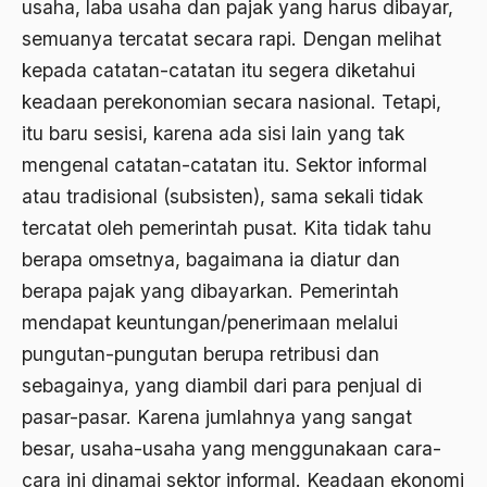
usaha, laba usaha dan pajak yang harus dibayar,
2000
Abu Hanifah
semuanya tercatat secara rapi. Dengan melihat
1999
abu jihad
kepada catatan-catatan itu segera diketahui
1998
Abu Sangkan
keadaan perekonomian secara nasional. Tetapi,
itu baru sesisi, karena ada sisi lain yang tak
1997
Abu Zayd
mengenal catatan-catatan itu. Sektor informal
1996
Aceh
atau tradisional (subsisten), sama sekali tidak
1995
Ad-daulah
tercatat oleh pemerintah pusat. Kita tidak tahu
1994
berapa omsetnya, bagaimana ia diatur dan
Adagium
berapa pajak yang dibayarkan. Pemerintah
1993
Adaptif Islam
mendapat keuntungan/penerimaan melalui
1992
adat
pungutan-pungutan berupa retribusi dan
1991
sebagainya, yang diambil dari para penjual di
Adat dan Syari'at
pasar-pasar. Karena jumlahnya yang sangat
1990
Adat Ngada
besar, usaha-usaha yang menggunakaan cara-
1989
Adat Pra-Islam
cara ini dinamai sektor informal. Keadaan ekonomi