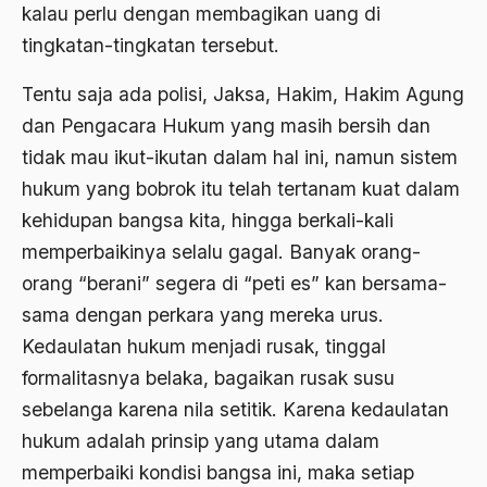
kalau perlu dengan membagikan uang di
Agama di Asia
tingkatan-tingkatan tersebut.
agama elitis
Tentu saja ada polisi, Jaksa, Hakim, Hakim Agung
dan Pengacara Hukum yang masih bersih dan
Agama Hukum
tidak mau ikut-ikutan dalam hal ini, namun sistem
Agama Inovasi
hukum yang bobrok itu telah tertanam kuat dalam
Agama Islam
kehidupan bangsa kita, hingga berkali-kali
agama populer
memperbaikinya selalu gagal. Banyak orang-
orang “berani” segera di “peti es” kan bersama-
Agama Terang
sama dengan perkara yang mereka urus.
Agamawan
Kedaulatan hukum menjadi rusak, tinggal
Agenda Nasional
formalitasnya belaka, bagaikan rusak susu
sebelanga karena nila setitik. Karena kedaulatan
Agraria
hukum adalah prinsip yang utama dalam
agraris
memperbaiki kondisi bangsa ini, maka setiap