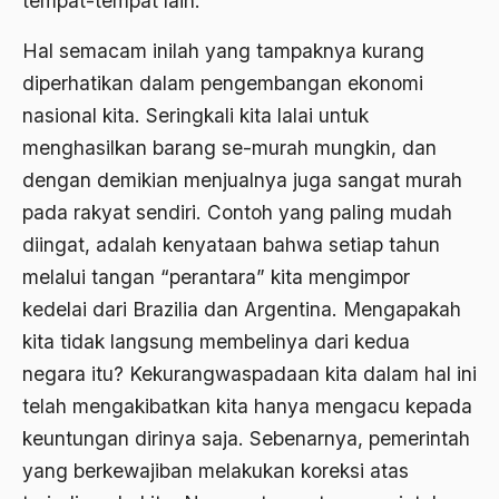
tempat-tempat lain.
Arti Kepemimpinan
Hal semacam inilah yang tampaknya kurang
artikel gus dur
diperhatikan dalam pengembangan ekonomi
asal-usul tradisi keilmuan pesantren
nasional kita. Seringkali kita lalai untuk
Asas Islam
menghasilkan barang se-murah mungkin, dan
dengan demikian menjualnya juga sangat murah
Asas Keagamaan
pada rakyat sendiri. Contoh yang paling mudah
asas kebangsaan
diingat, adalah kenyataan bahwa setiap tahun
Asas Organisasi Islam
melalui tangan “perantara” kita mengimpor
kedelai dari Brazilia dan Argentina. Mengapakah
Asas Pancasila
kita tidak langsung membelinya dari kedua
Asas Permusyawaratan
negara itu? Kekurangwaspadaan kita dalam hal ini
Asas Pluralisme
telah mengakibatkan kita hanya mengacu kepada
keuntungan dirinya saja. Sebenarnya, pemerintah
Asas Tunggal
yang berkewajiban melakukan koreksi atas
asean