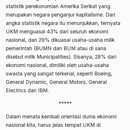
statistik perekonomian Amerika Serikat yang
Ajaran AGama
merupakan negara penganjur kapitalisme. Dari
Ajaran Agama Islam
angka statistik negara itu menunjukkan, ternyata
Ajaran Islam
UKM menguasai 43% dari seluruh ekonomi
nasional, dan 29% dikuasai usaha-usaha milik
ajaran kemasyarakatan
pemerintah (BUMN dan BUM atau di sana
Ajengan SIngaparna
disebut milik Municipalities). Sisanya, 28% dari
Akademi Betawi
ekonomi nasional, dimiliki oleh usaha-usaha
swasta yang sangat terkenal, seperti Boeing,
Akademi Jakarta
General Dynamic, General Motors, General
Akbar tanjung
Electrics dan IBM.
akhlak
*****
Akhlaq
Dalam menata kembali orientasi dunia ekonomi
Akidah
nasional kita, harus jelas tempat UKM di
Aktivis