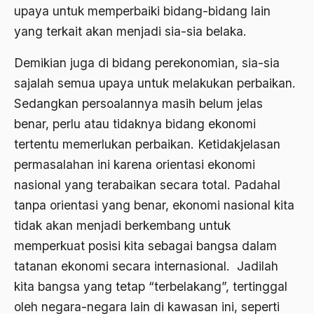
Agum Gumelar
upaya untuk memperbaiki bidang-bidang lain
yang terkait akan menjadi sia-sia belaka.
Agus Miftah
Ahimsa
Demikian juga di bidang perekonomian, sia-sia
sajalah semua upaya untuk melakukan perbaikan.
Ahli
Sedangkan persoalannya masih belum jelas
ahli fikih
benar, perlu atau tidaknya bidang ekonomi
Ahli Ilmu Agama
tertentu memerlukan perbaikan. Ketidakjelasan
permasalahan ini karena orientasi ekonomi
Ahli waris
nasional yang terabaikan secara total. Padahal
ahlul sunnah wal jamaah
tanpa orientasi yang benar, ekonomi nasional kita
Ahlussunnah
tidak akan menjadi berkembang untuk
memperkuat posisi kita sebagai bangsa dalam
Ahlussunnah Wal jamaah
tatanan ekonomi secara internasional. Jadilah
Ahmad Benbella
kita bangsa yang tetap “terbelakang”, tertinggal
Ahmad Daudy
oleh negara-negara lain di kawasan ini, seperti