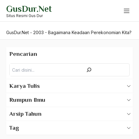
Skip
GusDur.Net
to
content
Situs Resmi Gus Dur
GusDur.Net
-
2003
-
Bagaimana Keadaan Perekonomian Kita?
Pencarian
Pencarian
Karya Tulis
Karya Tulis Gus Dur
Rumpun Ilmu
Karya Tulis Tentang Gus Dur
500 – Ilmu Bahasa
Arsip Tahun
530 – Ilmu Bahasa Asing
2025
Tag
550 – Ilmu Ekonomi
2024
A Hafidz