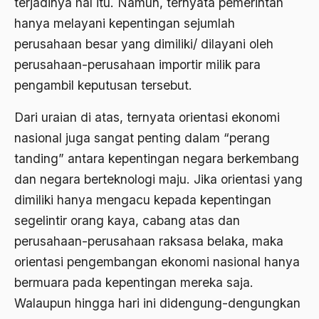
terjadinya hal itu. Namun, ternyata pemerintah
Asghar Ali Engineer
hanya melayani kepentingan sejumlah
Ashram Ghandi
perusahaan besar yang dimiliki/ dilayani oleh
perusahaan-perusahaan importir milik para
Asia
pengambil keputusan tersebut.
Asia Tenggara
Dari uraian di atas, ternyata orientasi ekonomi
Asimilasi
nasional juga sangat penting dalam “perang
Askar
tanding” antara kepentingan negara berkembang
Asosiasi
dan negara berteknologi maju. Jika orientasi yang
dimiliki hanya mengacu kepada kepentingan
Aspek Etika
segelintir orang kaya, cabang atas dan
Aspek Politis
perusahaan-perusahaan raksasa belaka, maka
Aspek religius Agama
orientasi pengembangan ekonomi nasional hanya
bermuara pada kepentingan mereka saja.
Aspek Teknis
Walaupun hingga hari ini didengung-dengungkan
Aspirasi Politik