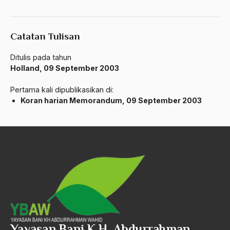
Badan Usaha
Catatan Tulisan
Bagus Hadikusumo
Ditulis pada tahun
Baha'i
Holland, 09 September 2003
baharuddin Aritonang
Pertama kali dipublikasikan di:
Bahasa Indonesia
Koran harian Memorandum, 09 September 2003
Bahasa Internasional
Bahasa melayu
Bahasa Nasional
Bahsul Masail
Baku Bae
bali
Yayasan Bani K.H. Abdurrahman