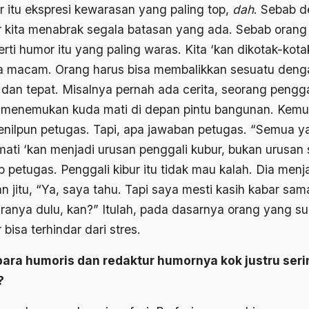
 itu ekspresi kewarasan yang paling top,
dah
. Sebab 
 kita menabrak segala batasan yang ada. Sebab orang
rti humor itu yang paling waras. Kita ‘kan dikotak-kota
a macam. Orang harus bisa membalikkan sesuatu deng
 dan tepat. Misalnya pernah ada cerita, seorang pengga
 menemukan kuda mati di depan pintu bangunan. Kemu
enilpun petugas. Tapi, apa jawaban petugas. “Semua y
mati ‘kan menjadi urusan penggali kubur, bukan urusan 
b petugas. Penggali kibur itu tidak mau kalah. Dia men
n jitu, “Ya, saya tahu. Tapi saya mesti kasih kabar sam
ranya dulu, kan?” Itulah, pada dasarnya orang yang s
bisa terhindar dari stres.
para humoris dan redaktur humornya kok justru seri
?