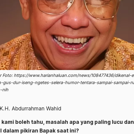
 Foto: https://www.harianhaluan.com/news/108477436/dikenal-eg
gus-dur-iseng-ngetes-selera-humor-tentara-sampai-sampai-n
-nih
 K.H. Abdurrahman Wahid
 kami boleh tahu, masalah apa yang paling lucu dan
l dalam pikiran Bapak saat ini?