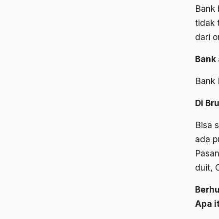
Bank 
tidak 
dari 
Bank
Bank 
Di Br
Bisa 
ada p
Pasang
duit,
Berhu
Apa i