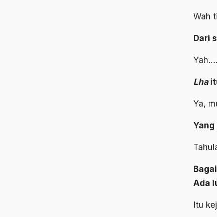
Wah t
Dari 
Yah….
Lha
i
Ya, m
Yang 
Tahul
Bagai
Ada l
Itu ke