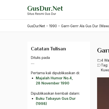
Skip
GusDur.Net
to
Situs Resmi Gus Dur
content
-
-
GusDur.Net
1990
Garrr-Gerrr Ala Gus Dur (Waw
Catatan Tulisan
Gar
Ditulis pada
4 Wa
…
Tag:
Kuwa
Pertama kali dipublikasikan di:
Majalah Humor No.4,
28 November 1990
Dipublikasikan kembali dalam:
Buku Tabayun Gus Dur
(1998)