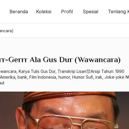
Beranda
Koleksi
Profil
Spesial
Tentang 
ancara)
rr-Gerrr Ala Gus Dur (Wawancara)
wancara
,
Karya Tulis Gus Dur
,
Transkrip Lisan
Arsip Tahun:
1990
Amerika
,
bank
,
Film Indonesia
,
humor
,
Humor Sufi
,
irak
,
Joke-joke 
ut