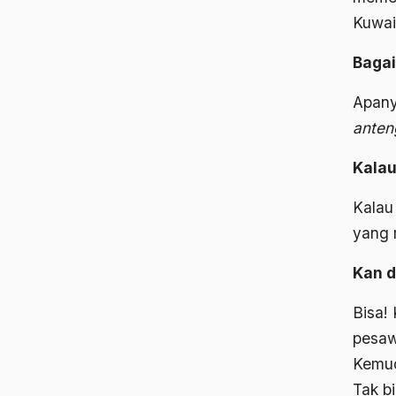
Kuwai
Baga
Apany
anten
Kalau
Kalau 
yang 
Kan d
Bisa!
pesaw
Kemud
Tak bi