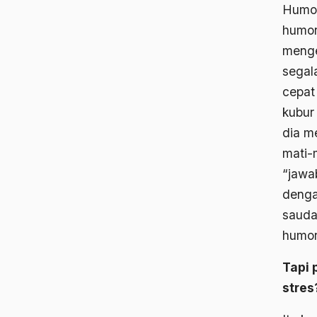
Humor
humor
menge
segal
cepat
kubur
dia m
mati-
“jawa
denga
sauda
humor 
Tapi 
stres