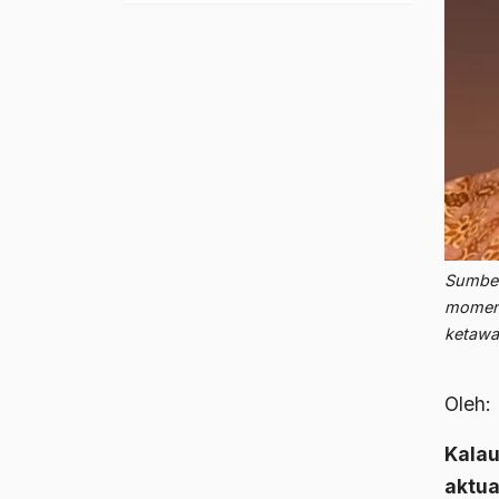
Sumber
momen-
ketawa
Oleh:
Kalau
aktua