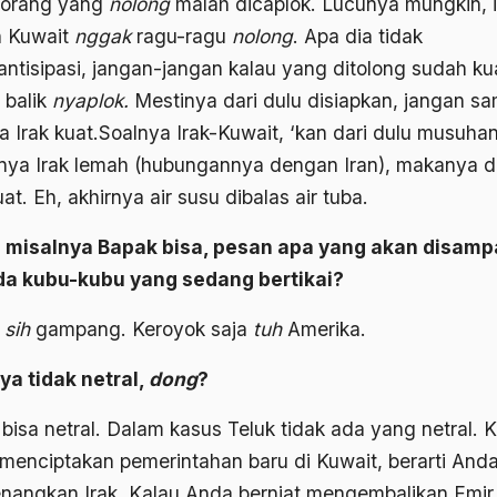
orang yang
nolong
malah dicaplok. Lucunya mungkin, i
 Kuwait
nggak
ragu-ragu
nolong
. Apa dia tidak
ntisipasi, jangan-jangan kalau yang ditolong sudah ku
 balik
nyaplok.
Mestinya dari dulu disiapkan, jangan sa
a Irak kuat.Soalnya Irak-Kuwait, ‘kan dari dulu musuhan
anya Irak lemah (hubungannya dengan Iran), makanya d
uat. Eh, akhirnya air susu dibalas air tuba.
 misalnya Bapak bisa, pesan apa yang akan disamp
a kubu-kubu yang sedang bertikai?
u
sih
gampang. Keroyok saja
tuh
Amerika.
ya tidak netral,
dong
?
bisa netral. Dalam kasus Teluk tidak ada yang netral. 
menciptakan pemerintahan baru di Kuwait, berarti And
angkan Irak. Kalau Anda berniat mengembalikan Emir