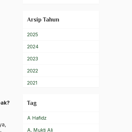
900 – Rumpun Ilmu
Lainnya
Arsip Tahun
2025
2024
2023
2022
2021
2020
pak?
Tag
2019
A Hafidz
2018
ya,
A. Mukti Ali
2017