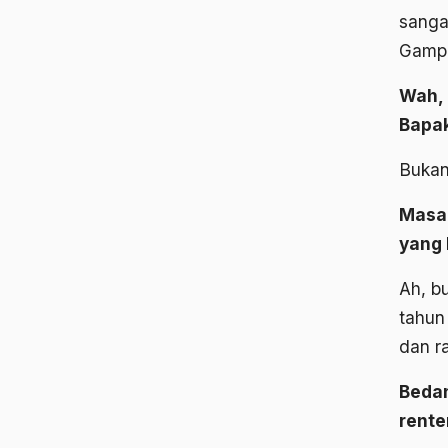
sanga
Gampa
Wah,
Bapak
Bukan
Masa
yang 
Ah, b
tahun
dan ra
Bedan
rente