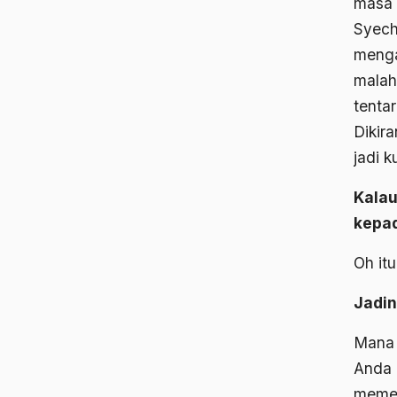
masa 
Syech
menga
malah
tentar
Dikir
jadi k
Kalau
kepad
Oh it
Jadin
Mana 
Anda 
memen