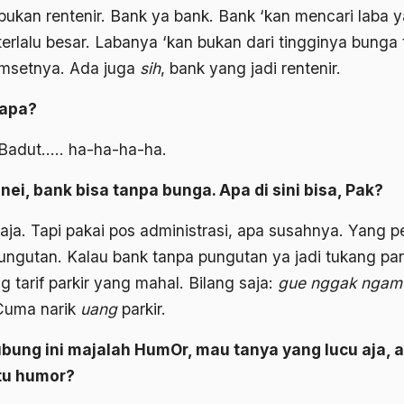
bukan rentenir. Bank ya bank. Bank ‘kan mencari laba 
terlalu besar. Labanya ‘kan bukan dari tingginya bunga 
omsetnya. Ada juga
sih
, bank yang jadi rentenir.
 apa?
Badut….. ha-ha-ha-ha.
unei, bank bisa tanpa bunga. Apa di sini bisa, Pak?
saja. Tapi pakai pos administrasi, apa susahnya. Yang p
ungutan. Kalau bank tanpa pungutan ya jadi tukang park
 tarif parkir yang mahal. Bilang saja:
gue nggak ngam-
 Cuma narik
uang
parkir.
bung ini majalah HumOr, mau tanya yang lucu aja, a
tu humor?