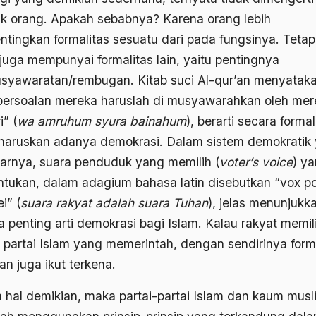
k orang. Apakah sebabnya? Karena orang lebih
tingkan formalitas sesuatu dari pada fungsinya. Tetapi
 juga mempunyai formalitas lain, yaitu pentingnya
syawaratan/rembugan. Kitab suci Al-qur’an menyatak
persoalan mereka haruslah di musyawarahkan oleh mer
i” (
wa amruhum syura bainahum
), berarti secara forma
aruskan adanya demokrasi. Dalam sistem demokratik
arnya, suara penduduk yang memilih (
voter’s voice
) y
tukan, dalam adagium bahasa latin disebutkan “vox po
i” (
suara rakyat adalah suara Tuhan
), jelas menunjukk
a penting arti demokrasi bagi Islam. Kalau rakyat memil
 partai Islam yang memerintah, dengan sendirinya form
an juga ikut terkena.
 hal demikian, maka partai-partai Islam dan kaum musl