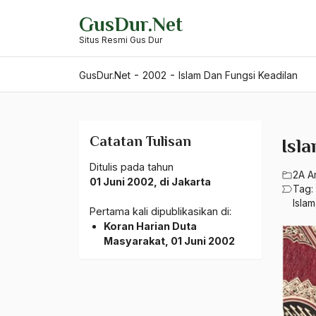
Skip
GusDur.Net
to
Situs Resmi Gus Dur
content
-
-
GusDur.Net
2002
Islam Dan Fungsi Keadilan
Catatan Tulisan
Isl
Ditulis pada tahun
2A A
01 Juni 2002, di Jakarta
Tag:
Islam
Pertama kali dipublikasikan di:
Koran Harian Duta
Masyarakat, 01 Juni 2002