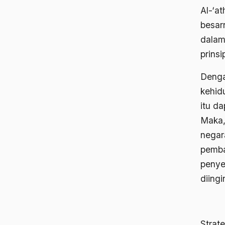
Al-‘a
besar
dalam
prins
Denga
kehid
itu d
Maka,
negar
pemba
penye
diingi
Strat