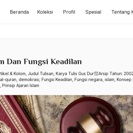
Beranda
Koleksi
Profil
Spesial
Tentang 
am Dan Fungsi Keadilan
rtikel & Kolom
,
Judul Tulisan
,
Karya Tulis Gus Dur
Arsip Tahun:
200
al-quran
,
demokrasi
,
Fungsi Keadilan
,
Fungsi negara
,
islam
,
Konsep 
,
Prinsip Ajaran Islam