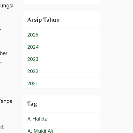
fungsi
900 – Rumpun Ilmu
Lainnya
Arsip Tahun
,
2025
2024
ber
2023
-
2022
2021
2020
Tanpa
Tag
2019
A Hafidz
2018
i.
A. Mukti Ali
2017