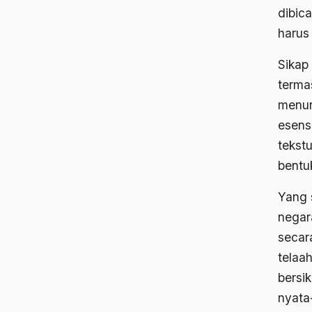
dibica
harus 
Sikap
terma
menun
esens
tekstu
bentu
Yang 
negar
secar
telaa
bersi
nyata