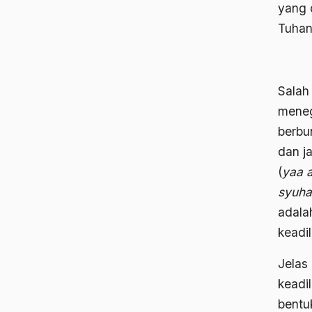
yang 
Tuhan
Salah
meneg
berbu
dan ja
(
yaa 
syuhad
adala
keadi
Jelas
keadi
bentu