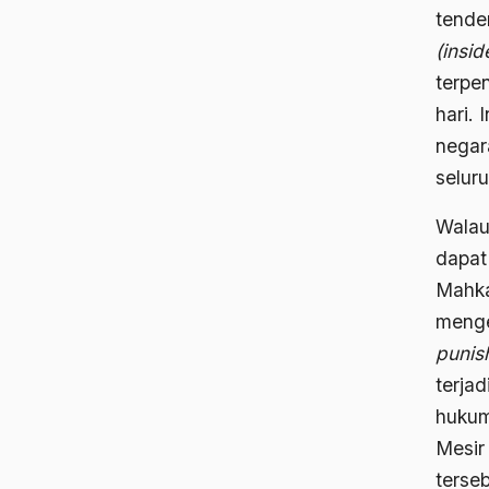
tende
(insid
terpe
hari.
negar
selu
Walau
dapat
Mahka
menge
punis
terja
hukum
Mesir
terse