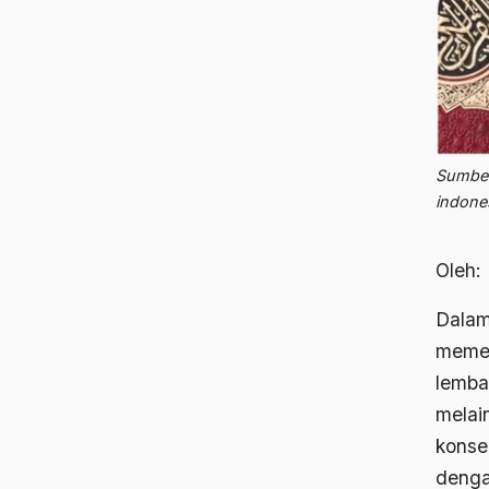
Sumber
indone
Oleh:
Dalam
memen
lemba
melai
konse
denga