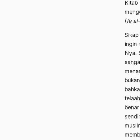
Kitab
menge
(
fa al
Sikap 
ingin
Nya. 
sanga
menam
bukan
bahka
telaa
benar 
sendi
musli
memba