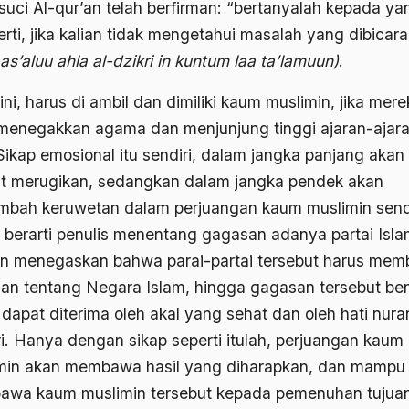
 suci Al-qur’an telah berfirman: “bertanyalah kepada ya
rti, jika kalian tidak mengetahui masalah yang dibicar
-as’aluu ahla al-dzikri in kuntum laa ta’lamuun)
.
ini, harus di ambil dan dimiliki kaum muslimin, jika mer
 menegakkan agama dan menjunjung tinggi ajaran-ajar
Sikap emosional itu sendiri, dalam jangka panjang akan
t merugikan, sedangkan dalam jangka pendek akan
bah keruwetan dalam perjuangan kaum muslimin sendir
 berarti penulis menentang gagasan adanya partai Isla
n menegaskan bahwa parai-partai tersebut harus mem
han tentang Negara Islam, hingga gagasan tersebut be
dapat diterima oleh akal yang sehat dan oleh hati nuran
ri. Hanya dengan sikap seperti itulah, perjuangan kaum
min akan membawa hasil yang diharapkan, dan mampu
wa kaum muslimin tersebut kepada pemenuhan tujua