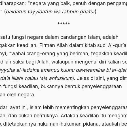
diharapkan: “negara yang baik, penuh dengan penga
” (
baldatun tayyibatun wa rabbun ghafur
).
*****
 satu fungsi negara dalam pandangan Islam, adalah
akkan keadilan. Firman Allah dalam kitab suci Al-qur’a
nyi; “wahai orang-orang yang beriman, tegakkah keadi
dilah saksi bagi Allah, walaupun mengenai diri kalian se
ayyuha al-ladzina amanuu kuunu qawwamiina bi al-qish
a’a lillahi walau ‘ala anfusikum
). Jelas di sini, yang di
h fungsi keadilan, bukannya bentuk penyelenggaraan
lan oleh negara.
 dari ayat ini, Islam lebih mementingkan penyelenggara
lan, dan bukan bentuknya. Adakah keadilan itu mengam
k ditetapkannya hukuman-hukuman pidana, ataukah be