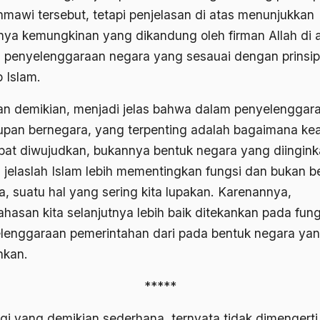
thmawi tersebut, tetapi penjelasan di atas menunjukkan
nya kemungkinan yang dikandung oleh firman Allah di 
 penyelenggaraan negara yang sesauai dengan prinsip
ip Islam.
n demikian, menjadi jelas bahwa dalam penyelenggar
upan bernegara, yang terpenting adalah bagaimana kea
apat diwujudkan, bukannya bentuk negara yang diingink
 jelaslah Islam lebih mementingkan fungsi dan bukan b
a, suatu hal yang sering kita lupakan. Karenannya,
hasan kita selanjutnya lebih baik ditekankan pada fung
lenggaraan pemerintahan dari pada bentuk negara ya
nkan.
*****
egi yang demikian sederhana, ternyata tidak dimengerti