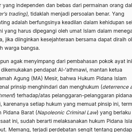
r yang independen dan bebas dari permainan orang da
er’s trading)
, tidaklah menjadi persoalan benar. Yang
nting adalah berfungsinya keadilan dalam kehidupan se
 Ini yang harus dipegangi oleh umat Islam dalam meneg
a, jika diinginkan kesejahteraan bersama dapat diraih o
ruh warga bangsa.
pun agak menyimpang dari pembahasan pokok ayat ini
 dikemukakan pendapat Al-‘athmawi, mantan ketua
mah Agung (MA) Mesir, bahwa Hukum Pidana Islam
nal prinsip menghindari dan menghukum (
deterrence 
hment
) terhadap/atas pelanggaran-pelanggaran pidan
di, karenanya setiap hukum yang memuat pinsip ini, ter
 Pidana Barat (
Napoleonic Criminal Law
) yang berlaku 
 saat ini, sudah berarti melaksanakan hukum Pidana Is
but. Memang, terjadi perdebatan sengit tentang pendap