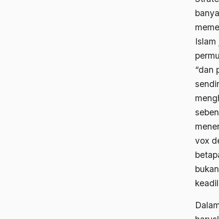
banya
memen
Islam
permu
“dan 
sendir
mengh
seben
menen
vox de
betap
bukan
keadil
Dalam