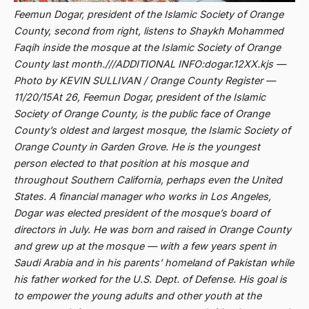
Abdi Masyarakat
Feemun Dogar, president of the Islamic Society of Orange
2011
abdul wahid hasyim
County, second from right, listens to Shaykh Mohammed
Faqih inside the mosque at the Islamic Society of Orange
2010
Abdullah Badawi
County last month.///ADDITIONAL INFO:dogar.12XX.kjs —
2009
Photo by KEVIN SULLIVAN / Orange County Register —
Abdullah Sungkar
11/20/15At 26, Feemun Dogar, president of the Islamic
2008
Abdullah Syafi'i
Society of Orange County, is the public face of Orange
County’s oldest and largest mosque, the Islamic Society of
2007
Abdurrahman Addakhil
Orange County in Garden Grove. He is the youngest
2006
abdurrahman wahid
person elected to that position at his mosque and
throughout Southern California, perhaps even the United
2005
Abolisi
States. A financial manager who works in Los Angeles,
2004
Dogar was elected president of the mosque’s board of
Aboulhasan Bani Sadr
directors in July. He was born and raised in Orange County
2003
abri
and grew up at the mosque — with a few years spent in
2002
Saudi Arabia and in his parents’ homeland of Pakistan while
Abu AMrin Ibnu Alla'
his father worked for the U.S. Dept. of Defense. His goal is
2001
Abu Bakar Ba’asyir
to empower the young adults and other youth at the