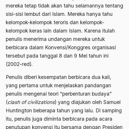
1988
mereka tetap tidak akan tahu selamannya tentang
Adat Siri
sisi-sisi lembut dari Islam. Mereka hanya tahu
1987
Adi Sasono
kelompok-kelompok teroris dan kelompok-
1986
Adil dan Makmur
kelompok keras lain dalam Islam. Karena itulah
1985
penulis menerima undangan mereka untuk
Adipati Unus
berbicara dalam Konvensi/Konggres organisasi
1984
Administrasi Negara
tersebut pada tanggal 8 dan 9 Mei tahun ini
1983
Adnan Buyung Nasution
(2002-red).
1982
Adopsi
Penulis diberi kesempatan berbicara dua kali,
1981
Adu Pinalti
yang pertama untuk menjelaskan pandangan
1980
penulis mengenai teori “perbenturan budaya”
Advisors
(
clash of civilizations
) yang diajukan oleh Samuel
1979
Aera-Europa
Huntington beberapa tahun yang lalu. Di samping
1978
Afganistan
itu, penulis juga diminta berbicara pada acara
1977
penutupan konvensi itu bersama dengan Presiden
Afiliasi Kultural