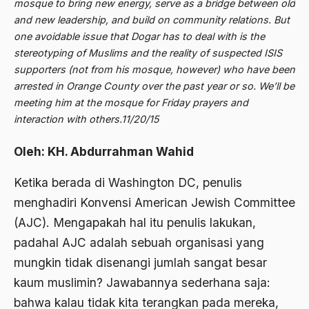
mosque to bring new energy, serve as a bridge between old
2000
Abu Hanifah
and new leadership, and build on community relations. But
1999
abu jihad
one avoidable issue that Dogar has to deal with is the
stereotyping of Muslims and the reality of suspected ISIS
1998
Abu Sangkan
supporters (not from his mosque, however) who have been
1997
arrested in Orange County over the past year or so. We’ll be
Abu Zayd
meeting him at the mosque for Friday prayers and
1996
Aceh
interaction with others.11/20/15
1995
Ad-daulah
Oleh: KH. Abdurrahman Wahid
1994
Adagium
Ketika berada di Washington DC, penulis
1993
Adaptif Islam
menghadiri Konvensi American Jewish Committee
1992
adat
(AJC). Mengapakah hal itu penulis lakukan,
1991
padahal AJC adalah sebuah organisasi yang
Adat dan Syari'at
mungkin tidak disenangi jumlah sangat besar
1990
Adat Ngada
kaum muslimin? Jawabannya sederhana saja:
1989
Adat Pra-Islam
bahwa kalau tidak kita terangkan pada mereka,