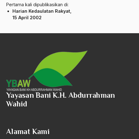
Pertama kali dipublikasikan di:
amerika latin
Harian Kedaulatan Rakyat,
amerika serikat
15 April 2002
Amien Rais
Amin Iskandar
Amir
Amir Syakib Arsalan
Amirn Rais
amrozi
Yayasan Bani K.H. Abdurrahman
Anak ibrahim
Wahid
Anatomi
Andi Mallarangeng
Alamat Kami
Andre Gide