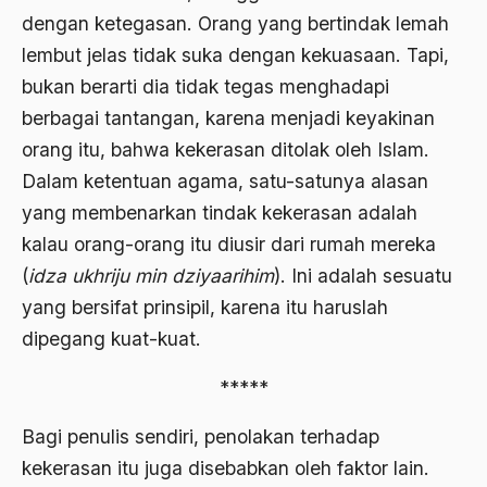
dengan ketegasan. Orang yang bertindak lemah
Ajaran AGama
lembut jelas tidak suka dengan kekuasaan. Tapi,
Ajaran Agama Islam
bukan berarti dia tidak tegas menghadapi
Ajaran Islam
berbagai tantangan, karena menjadi keyakinan
orang itu, bahwa kekerasan ditolak oleh Islam.
ajaran kemasyarakatan
Dalam ketentuan agama, satu-satunya alasan
Ajengan SIngaparna
yang membenarkan tindak kekerasan adalah
Akademi Betawi
kalau orang-orang itu diusir dari rumah mereka
(
idza ukhriju min dziyaarihim
). Ini adalah sesuatu
Akademi Jakarta
yang bersifat prinsipil, karena itu haruslah
Akbar tanjung
dipegang kuat-kuat.
akhlak
*****
Akhlaq
Bagi penulis sendiri, penolakan terhadap
Akidah
kekerasan itu juga disebabkan oleh faktor lain.
Aktivis