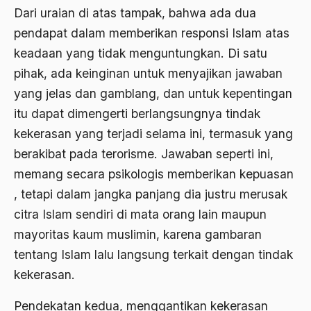
Ahmad Dhani
Dari uraian di atas tampak, bahwa ada dua
pendapat dalam memberikan responsi Islam atas
Ahmad Hasan Rurbi
keadaan yang tidak menguntungkan. Di satu
Ahmad Khomeini
pihak, ada keinginan untuk menyajikan jawaban
Ahmad Syafi’i Ma’arif
yang jelas dan gamblang, dan untuk kepentingan
itu dapat dimengerti berlangsungnya tindak
Ahmad Tirtisudiro
kekerasan yang terjadi selama ini, termasuk yang
ahmad wahib
berakibat pada terorisme. Jawaban seperti ini,
Ahmad Wahid
memang secara psikologis memberikan kepuasan
, tetapi dalam jangka panjang dia justru merusak
Ahmadiyah
citra Islam sendiri di mata orang lain maupun
AIDS
mayoritas kaum muslimin, karena gambaran
Airport
tentang Islam lalu langsung terkait dengan tindak
kekerasan.
Airport Changi
Airport Noto Hadi Negoro
Pendekatan kedua, menggantikan kekerasan