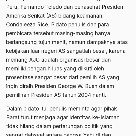
Peru, Fernando Toledo dan penasehat Presiden
1976
Afrika
Amerika Serikat (AS) bidang keamanan,
1975
Afrika utara
Condaleeza Rice. Pidato penulis dan para
1974
agama
pembicara tersebut masing-masing hanya
berlangsung tujuh menit, namun dampaknya atas
1973
Agama & Negara
kebijakan luar negeri AS sangatlah besar, karena
1972
Agama Asli
memang AJC adalah organisasi besar dan
1971
Agama Asli Indonesia
memiliki pengaruh luas yang diikuti oleh
prosentase sangat besar dari pemilih AS yang
Agama dan Negara
ingin diraih Presiden George W. Bush dalam
Agama dan negaraa
pemilihan Presiden AS tahun 2004 nanti.
Agama dan Pemerintah
Dalam pidato itu, penulis meminta agar pihak
Agama dan Politik
Barat turut menjaga agar identitas ke-Islaman
Agama dan Praktis
tidak hilang dalam pertarungan politik yang
sangat dahsyat antara bangsa Yahudi dan
Agama Demokrasi