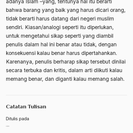
adanya Islam –yang, tentunya hal itu berarti
ALmanak
bahwa barang yang baik yang harus dicari orang,
Alternatif Moral
tidak berarti harus datang dari negeri muslim
Alternatif Nilai
sendiri. Kiasan/analogi seperti itu diperlukan,
untuk mengetahui sikap seperti yang diambil
Alternatif Politis
penulis dalam hal ini benar atau tidak, dengan
Alumni Sayid Al-Maliki
konsekuensi kalau benar harus dipertahankan.
Alvin W. Gouldner
Karenanya, penulis berharap sikap tersebut dinilai
secara terbuka dan kritis, dalam arti diikuti kalau
Amangkurat
memang benar, dan diganti kalau memang salah.
Amar Ma'ruf Nahi Munkar
ambisi politik
Ambivalen
Catatan Tulisan
ambon
Ditulis pada
…
Amerika