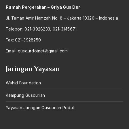
Rumah Pergerakan – Griya Gus Dur
Angkatan Laut AS
Jl. Taman Amir Hamzah No. 8 – Jakarta 10320 – Indonesia
Ansor
Telepon: 021-3928233, 021-3145671
Antara Keyakinan dan Keuletan
Fax: 021-3928250
Antarumat Beragama
Email:
gusdurdotnet@gmail.com
Anti Kekerasan
Anti Klimak
Jaringan Yayasan
Anti-Kekerasan
Wahid Foundation
António de Oliveira Salazar
Antonio Gramsci
Kampung Gusdurian
Antony Van Leeuwenhoek
Yayasan Jaringan Gusdurian Peduli
antropologi
antroposentrisme