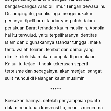
bangsa-bangsa Arab di Timur Tengah dewasa ini.
Agama di Asia
Di samping itu, penulis juga mengemukakan
agama elitis
perlunya dipelihara standar yang utuh dalam
perlakuan Barat terhadap kaum muslimin. Apabila
Agama Hukum
hal itu terwujud, yaitu terpeliharanya identitas
Agama Inovasi
Islam dan digunakannya standar tunggal, maka
Agama Islam
tentu wajah toleran, lembut dan damai yang
dimiliki oleh Islam akan tampak di permukaan.
agama populer
Kalau itu terjadi, tindak kekerasan seperti
Agama Terang
terorisme dan sebagainya, akan menjadi sangat
Agamawan
sulit muncul di kalangan kaum muslimin.
Agenda Nasional
*****
Agraria
Keesokan harinya, setelah penyampaian pidato
agraris
dalam penutupan konvensi itu, penulis menerima