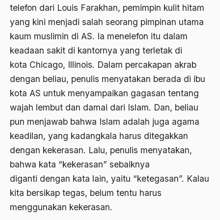
Agum Gumelar
telefon dari Louis Farakhan, pemimpin kulit hitam
yang kini menjadi salah seorang pimpinan utama
Agus Miftah
kaum muslimin di AS. Ia menelefon itu dalam
Ahimsa
keadaan sakit di kantornya yang terletak di
Ahli
kota Chicago, Illinois. Dalam percakapan akrab
dengan beliau, penulis menyatakan berada di ibu
ahli fikih
kota AS untuk menyampaikan gagasan tentang
Ahli Ilmu Agama
wajah lembut dan damai dari Islam. Dan, beliau
Ahli waris
pun menjawab bahwa Islam adalah juga agama
ahlul sunnah wal jamaah
keadilan, yang kadangkala harus ditegakkan
dengan kekerasan. Lalu, penulis menyatakan,
Ahlussunnah
bahwa kata “kekerasan” sebaiknya
Ahlussunnah Wal jamaah
diganti dengan kata lain, yaitu “ketegasan”. Kalau
Ahmad Benbella
kita bersikap tegas, belum tentu harus
menggunakan kekerasan.
Ahmad Daudy