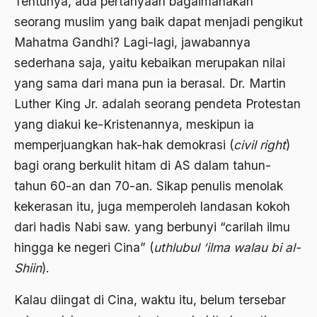
Tentunya, ada pertanyaan bagaimanakah
Al-qua'an dan Hadist
seorang muslim yang baik dapat menjadi pengikut
al-quran
Mahatma Gandhi? Lagi-lagi, jawabannya
Alexander Solzhenitsyin
sederhana saja, yaitu kebaikan merupakan nilai
yang sama dari mana pun ia berasal. Dr. Martin
Ali Khomeini
Luther King Jr. adalah seorang pendeta Protestan
Ali Murtopo
yang diakui ke-Kristenannya, meskipun ia
Ali Shariati
memperjuangkan hak-hak demokrasi (
civil right
)
Ali Sidikin
bagi orang berkulit hitam di AS dalam tahun-
tahun 60-an dan 70-an. Sikap penulis menolak
Ali Syahbana
kekerasan itu, juga memperoleh landasan kokoh
Aliran AHmadiyah
dari hadis Nabi saw. yang berbunyi “carilah ilmu
Aliran Kepercayaan
hingga ke negeri Cina” (
uthlubul ‘ilma walau bi al-
Shiin
).
Alistair Cook
Allah
Kalau diingat di Cina, waktu itu, belum tersebar