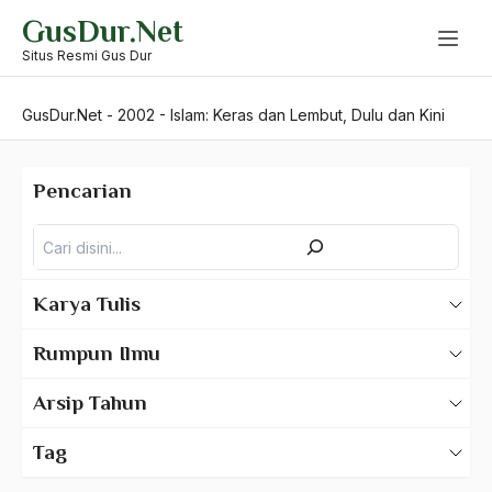
Skip
GusDur.Net
to
content
Situs Resmi Gus Dur
GusDur.Net
-
2002
-
Islam: Keras dan Lembut, Dulu dan Kini
Pencarian
Pencarian
Karya Tulis
Karya Tulis Gus Dur
Rumpun Ilmu
Karya Tulis Tentang Gus Dur
500 – Ilmu Bahasa
Arsip Tahun
530 – Ilmu Bahasa Asing
2025
Tag
550 – Ilmu Ekonomi
2024
A Hafidz