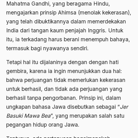
Mahatma Gandhi, yang beragama Hindu,
Aktivis Muda
mengajarkan prinsip Ahimsa (menolak kekerasan),
yang telah dibuktikannya dalam memerdekakan
akulturasi
India dari tangan kaum penjajah Inggris. Untuk
akulturasi budaya
itu, ia terkadang harus berani menempuh bahaya,
Al Asnawi
termasuk bagi nyawanya sendiri.
al qaeda
Tetapi hal itu dijalaninya dengan dengan hati
Al-Azhar
gembira, karena ia ingin menunjukkan dua hal:
bahwa perjuangan tidak memerlukan kekerasan
Al-Ghazali
untuk berhasil, dan tidak ada perjuangan yang
Al-Ikhwanu Al-Muslimun
berhasil tanpa pengorbanan. Prinsip ini, dalam
Al-Ikhwanul Muslimin
ungkapan bahasa Jawa disebutkan sebagai “
Jer
Basuki Mawa Bea
”, yang merupakan salah satu
al-Khalil Ibnu Ahmad al-Farahidi
pegangan hidup orang Jawa.
Al-Maududi