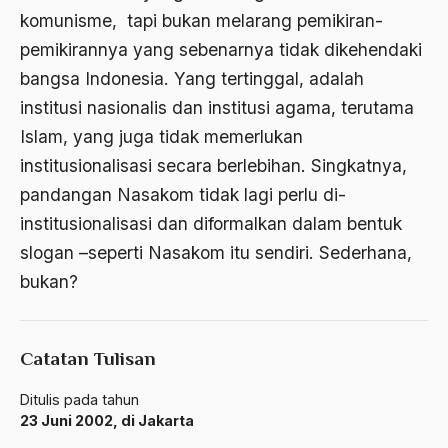
amerika latin
komunisme, tapi bukan melarang pemikiran-
pemikirannya yang sebenarnya tidak dikehendaki
amerika serikat
bangsa Indonesia. Yang tertinggal, adalah
Amien Rais
institusi nasionalis dan institusi agama, terutama
Amin Iskandar
Islam, yang juga tidak memerlukan
institusionalisasi secara berlebihan. Singkatnya,
Amir
pandangan Nasakom tidak lagi perlu di-
Amir Syakib Arsalan
institusionalisasi dan diformalkan dalam bentuk
Amirn Rais
slogan –seperti Nasakom itu sendiri. Sederhana,
bukan?
amrozi
Anak ibrahim
Catatan Tulisan
Anatomi
Andi Mallarangeng
Ditulis pada tahun
23 Juni 2002, di Jakarta
Andre Gide