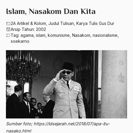
580 – Ilmu Sosial Humaniora
2023
Islam, Nasakom Dan Kita
A. Mukti Ali
630 – Agama Dan Filsafat
2022
A. Mustofa Bisri
2A Artikel & Kolom
,
Judul Tulisan
,
Karya Tulis Gus Dur
660 – Ilmu Seni, Desain dan Media
Arsip Tahun:
2002
2021
A. Yani
Tag:
agama
,
islam
,
komunisme
,
Nasakom
,
nasionalisme
,
710 – Ilmu Pendidikan
soekarno
2020
A.A. Baramudi
900 – Rumpun Ilmu Lainnya
2019
A.A. Navis
2018
A.H Nasution
2017
A.S
2016
Aal Usul Teroris
2015
Abad 21
2014
Abad Modern
2013
Abd. Moqsith Ghazali
Sumber foto; https://idsejarah.net/2018/07/apa-itu-
nasako.html
2012