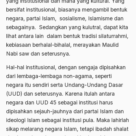
yang institusional dan mana yang kultural. Yang
Ahmad Dhani
bersifat institusional, biasanya mengambil bentuk
Ahmad Hasan Rurbi
negara, partai Islam, sosialisme, Islamisme dan
sebagainya. Sedangkan yang kulutral, dapat kita
Ahmad Khomeini
lihat antara lain dalam bentuk tradisi silaturrahmi,
Ahmad Syafi’i Ma’arif
kebiasaan berhalal-bihalal, merayakan Maulid
Ahmad Tirtisudiro
Nabi saw dan seterusnya.
ahmad wahib
Hal-hal institusional, dengan sengaja dipisahkan
Ahmad Wahid
dari lembaga-lembaga non-agama, seperti
negara itu sendiri serta Undang-Undang Dasar
Ahmadiyah
(UUD) dan seterusnya. Karena itulah antara
AIDS
negara dan UUD 45 sebagai institusi harus
Airport
dipisahkan sejauh-jauhnya dari partai Islam dan
ideologi Islam sebagai institusi pula. Maka lahirlah
Airport Changi
sikap melarang negara Islam, tetapi ibadah shalat
Airport Noto Hadi Negoro