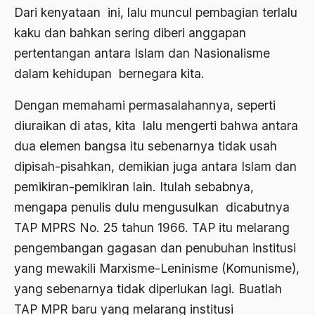
ALmanak
Dari kenyataan ini, lalu muncul pembagian terlalu
kaku dan bahkan sering diberi anggapan
Alternatif Moral
pertentangan antara Islam dan Nasionalisme
Alternatif Nilai
dalam kehidupan bernegara kita.
Alternatif Politis
Dengan memahami permasalahannya, seperti
Alumni Sayid Al-Maliki
diuraikan di atas, kita lalu mengerti bahwa antara
Alvin W. Gouldner
dua elemen bangsa itu sebenarnya tidak usah
dipisah-pisahkan, demikian juga antara Islam dan
Amangkurat
pemikiran-pemikiran lain. Itulah sebabnya,
Amar Ma'ruf Nahi Munkar
mengapa penulis dulu mengusulkan dicabutnya
ambisi politik
TAP MPRS No. 25 tahun 1966. TAP itu melarang
pengembangan gagasan dan penubuhan institusi
Ambivalen
yang mewakili Marxisme-Leninisme (Komunisme),
ambon
yang sebenarnya tidak diperlukan lagi. Buatlah
Amerika
TAP MPR baru yang melarang institusi