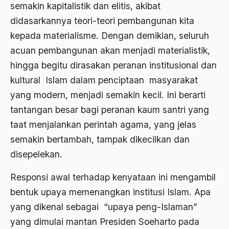
semakin kapitalistik dan elitis, akibat
Aktivis Muda
didasarkannya teori-teori pembangunan kita
kepada materialisme. Dengan demikian, seluruh
akulturasi
acuan pembangunan akan menjadi materialistik,
akulturasi budaya
hingga begitu dirasakan peranan institusional dan
Al Asnawi
kultural Islam dalam penciptaan masyarakat
yang modern, menjadi semakin kecil. Ini berarti
al qaeda
tantangan besar bagi peranan kaum santri yang
Al-Azhar
taat menjalankan perintah agama, yang jelas
Al-Ghazali
semakin bertambah, tampak dikecilkan dan
Al-Ikhwanu Al-Muslimun
disepelekan.
Al-Ikhwanul Muslimin
Responsi awal terhadap kenyataan ini mengambil
bentuk upaya memenangkan institusi Islam. Apa
al-Khalil Ibnu Ahmad al-Farahidi
yang dikenal sebagai “upaya peng-Islaman”
Al-Maududi
yang dimulai mantan Presiden Soeharto pada