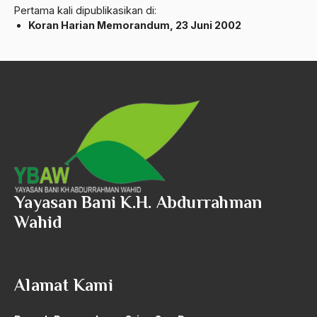
Pertama kali dipublikasikan di:
Angkatan Laut AS
Koran Harian Memorandum, 23 Juni 2002
Ansor
Antara Keyakinan dan Keuletan
Antarumat Beragama
Anti Kekerasan
Anti Klimak
Anti-Kekerasan
Yayasan Bani K.H. Abdurrahman
António de Oliveira Salazar
Wahid
Antonio Gramsci
Antony Van Leeuwenhoek
Alamat Kami
antropologi
antroposentrisme