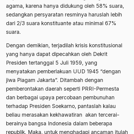
agama, karena hanya didukung oleh 58% suara,
1976
Afrika
sedangkan persyaratan resminya haruslah lebih
1975
Afrika utara
dari 2/3 suara konstituante atau minimal 67%
1974
suara.
agama
1973
Agama & Negara
Dengan demikian, terjadilah krisis konstitusional
1972
yang hanya dapat dipecahkan oleh Dekrit
Agama Asli
Presiden tertanggal 5 Juli 1959, yang
1971
Agama Asli Indonesia
menyatakan pemberlakuan UUD 1945 “dengan
Agama dan Negara
jiwa Piagam Jakarta”. Ditambah dengan
pemberontakan daerah seperti PRRI-Permesta
Agama dan negaraa
dan berbagai upaya percobaan pembunuhan
Agama dan Pemerintah
terhadap Presiden Soekarno, pantaslah kalau
Agama dan Politik
beliau merasakan kekhawatiran akan tercerai-
Agama dan Praktis
berainya bangsa Indonesia dalam beberapa
republik. Maka, untuk menghadapi ancaman itulah
Agama Demokrasi