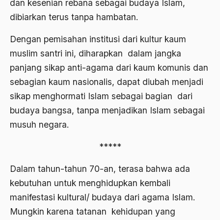
dan kesenian rebana sebagai budaya Islam,
Ajaran AGama
dibiarkan terus tanpa hambatan.
Ajaran Agama Islam
Dengan pemisahan institusi dari kultur kaum
Ajaran Islam
muslim santri ini, diharapkan dalam jangka
panjang sikap anti-agama dari kaum komunis dan
ajaran kemasyarakatan
sebagian kaum nasionalis, dapat diubah menjadi
Ajengan SIngaparna
sikap menghormati Islam sebagai bagian dari
Akademi Betawi
budaya bangsa, tanpa menjadikan Islam sebagai
musuh negara.
Akademi Jakarta
Akbar tanjung
*****
akhlak
Dalam tahun-tahun 70-an, terasa bahwa ada
Akhlaq
kebutuhan untuk menghidupkan kembali
manifestasi kultural/ budaya dari agama Islam.
Akidah
Mungkin karena tatanan kehidupan yang
Aktivis