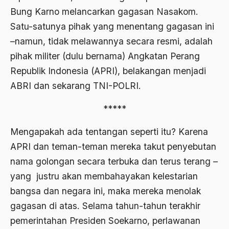
Bung Karno melancarkan gagasan Nasakom.
Agama di Asia
Satu-satunya pihak yang menentang gagasan ini
agama elitis
–namun, tidak melawannya secara resmi, adalah
pihak militer (dulu bernama) Angkatan Perang
Agama Hukum
Republik Indonesia (APRI), belakangan menjadi
Agama Inovasi
ABRI dan sekarang TNI-POLRI.
Agama Islam
*****
agama populer
Mengapakah ada tentangan seperti itu? Karena
Agama Terang
APRI dan teman-teman mereka takut penyebutan
Agamawan
nama golongan secara terbuka dan terus terang –
Agenda Nasional
yang justru akan membahayakan kelestarian
bangsa dan negara ini, maka mereka menolak
Agraria
gagasan di atas. Selama tahun-tahun terakhir
agraris
pemerintahan Presiden Soekarno, perlawanan