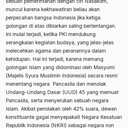
sebuah pemerintahan dengan ciri Nasakom,
1988
Adat Siri
muncul karena kekhawatiran beliau akan
1987
perpecahan bangsa Indonesia jika ketiga
Adi Sasono
golongan di atas dibiarkan saling bertentangan.
1986
Adil dan Makmur
Ini mulai terjadi, ketika PKI mendukung
1985
Adipati Unus
serangkaian kegiatan budaya, yang jelas-jelas
1984
Administrasi Negara
melecehkan agama dan peranannya dalam
kehidupan. Hal ini terjadi, karena memang
1983
Adnan Buyung Nasution
golongan Islam yang didominasi oleh Masyumi
1982
Adopsi
(Majelis Syura Muslimin Indonesia) secara resmi
1981
Adu Pinalti
menentang negara Pancasila dan menolak
1980
Undang-Undang Dasar (UUD) 45 yang memuat
Advisors
Pancasila, serta menyerukan sebuah negara
1979
Aera-Europa
Islam. Akibat penolakan oleh 42% suara, dewan
1978
Afganistan
konstituante gagal menyepakati Negara Kesatuan
1977
Republik Indonesia (NKRI) sebagai negara non
Afiliasi Kultural