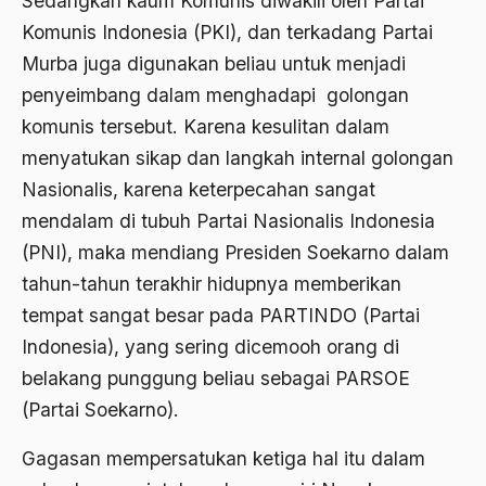
Sedangkan kaum Komunis diwakili oleh Partai
2000
Abu Hanifah
Komunis Indonesia (PKI), dan terkadang Partai
1999
abu jihad
Murba juga digunakan beliau untuk menjadi
1998
penyeimbang dalam menghadapi golongan
Abu Sangkan
komunis tersebut. Karena kesulitan dalam
1997
Abu Zayd
menyatukan sikap dan langkah internal golongan
1996
Aceh
Nasionalis, karena keterpecahan sangat
1995
mendalam di tubuh Partai Nasionalis Indonesia
Ad-daulah
(PNI), maka mendiang Presiden Soekarno dalam
1994
Adagium
tahun-tahun terakhir hidupnya memberikan
1993
Adaptif Islam
tempat sangat besar pada PARTINDO (Partai
1992
Indonesia), yang sering dicemooh orang di
adat
belakang punggung beliau sebagai PARSOE
1991
Adat dan Syari'at
(Partai Soekarno).
1990
Adat Ngada
Gagasan mempersatukan ketiga hal itu dalam
1989
Adat Pra-Islam