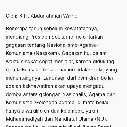
Abdi Masyarakat
2011
abdul wahid hasyim
Oleh: K.H. Abdurrahman Wahid
2010
Abdullah Badawi
Beberapa tahun sebelum kewafatannya,
2009
Abdullah Sungkar
mendiang Presiden Soekarno melontarkan
2008
gagasan tentang Nasionalisme-Agama-
Abdullah Syafi'i
Komunisme (Nasakom). Gagasan itu, dalam
2007
Abdurrahman Addakhil
waktu singkat cepat menjalar, karena didukung
2006
abdurrahman wahid
oleh kekuasaan beliau, namun tidak sedikit yang
2005
Abolisi
menentangnya. Landasan dari pemikiran beliau
adalah kekhawatiran akan upaya mengadu
2004
Aboulhasan Bani Sadr
domba antara golongan Nasionalis, Agama dan
2003
abri
Komunisme. Golongan agama, di mata beliau
2002
Abu AMrin Ibnu Alla'
hanya diwakili oleh dua kelompok, yakni
2001
Muhammadiyah dan Nahdlatul Ulama (NU).
Abu Bakar Ba’asyir