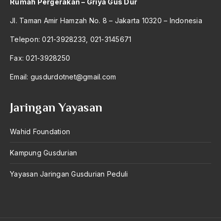
Rumah Pergerakan – Griya Gus Dur
Anwar Ibrahim
Jl. Taman Amir Hamzah No. 8 – Jakarta 10320 – Indonesia
Anwar Sadat
Telepon: 021-3928233, 021-3145671
apa yang kau cari palupi
Fax: 021-3928250
Aparat Keamanan
Email:
gusdurdotnet@gmail.com
APEC
Jaringan Yayasan
Apel Akbar NU
APRI
Wahid Foundation
Ar-Raniry
Kampung Gusdurian
arab
Yayasan Jaringan Gusdurian Peduli
arabisasi
arafat