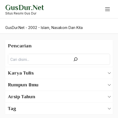
Skip
GusDur.Net
to
content
Situs Resmi Gus Dur
GusDur.Net
-
2002
-
Islam, Nasakom Dan Kita
Pencarian
Pencarian
Karya Tulis
Karya Tulis Gus Dur
Rumpun Ilmu
Karya Tulis Tentang Gus Dur
500 – Ilmu Bahasa
Arsip Tahun
530 – Ilmu Bahasa Asing
2025
Tag
550 – Ilmu Ekonomi
2024
A Hafidz