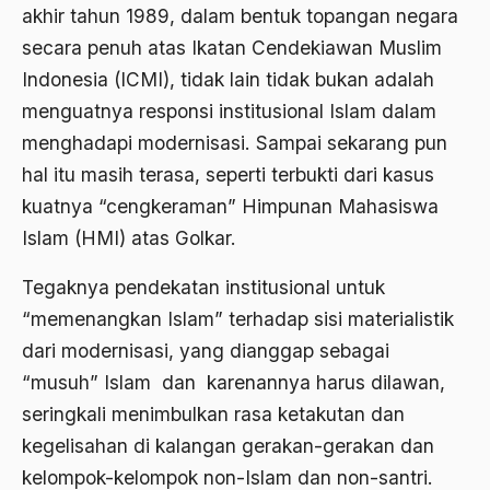
Al-qua'an dan Hadist
akhir tahun 1989, dalam bentuk topangan negara
al-quran
secara penuh atas Ikatan Cendekiawan Muslim
Indonesia (ICMI), tidak lain tidak bukan adalah
Alexander Solzhenitsyin
menguatnya responsi institusional Islam dalam
Ali Khomeini
menghadapi modernisasi. Sampai sekarang pun
Ali Murtopo
hal itu masih terasa, seperti terbukti dari kasus
kuatnya “cengkeraman” Himpunan Mahasiswa
Ali Shariati
Islam (HMI) atas Golkar.
Ali Sidikin
Tegaknya pendekatan institusional untuk
Ali Syahbana
“memenangkan Islam” terhadap sisi materialistik
Aliran AHmadiyah
dari modernisasi, yang dianggap sebagai
Aliran Kepercayaan
“musuh” Islam dan karenannya harus dilawan,
seringkali menimbulkan rasa ketakutan dan
Alistair Cook
kegelisahan di kalangan gerakan-gerakan dan
Allah
kelompok-kelompok non-Islam dan non-santri.