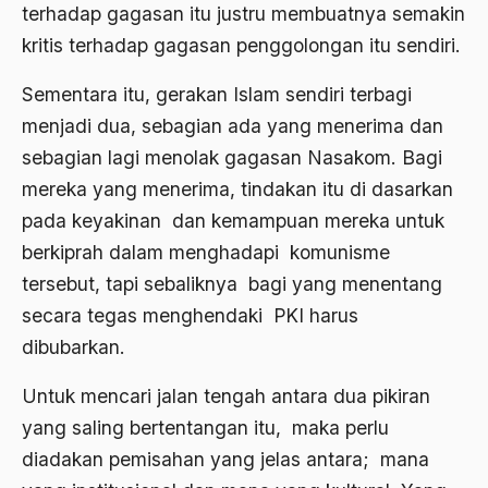
Agum Gumelar
terhadap gagasan itu justru membuatnya semakin
kritis terhadap gagasan penggolongan itu sendiri.
Agus Miftah
Ahimsa
Sementara itu, gerakan Islam sendiri terbagi
menjadi dua, sebagian ada yang menerima dan
Ahli
sebagian lagi menolak gagasan Nasakom. Bagi
ahli fikih
mereka yang menerima, tindakan itu di dasarkan
Ahli Ilmu Agama
pada keyakinan dan kemampuan mereka untuk
berkiprah dalam menghadapi komunisme
Ahli waris
tersebut, tapi sebaliknya bagi yang menentang
ahlul sunnah wal jamaah
secara tegas menghendaki PKI harus
Ahlussunnah
dibubarkan.
Ahlussunnah Wal jamaah
Untuk mencari jalan tengah antara dua pikiran
Ahmad Benbella
yang saling bertentangan itu, maka perlu
diadakan pemisahan yang jelas antara; mana
Ahmad Daudy