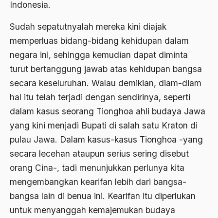
1977
Indonesia.
Afiliasi Kultural
1976
Afrika
Sudah sepatutnyalah mereka kini diajak
memperluas bidang-bidang kehidupan dalam
1975
Afrika utara
negara ini, sehingga kemudian dapat diminta
1974
agama
turut bertanggung jawab atas kehidupan bangsa
1973
Agama & Negara
secara keseluruhan. Walau demikian, diam-diam
1972
hal itu telah terjadi dengan sendirinya, seperti
Agama Asli
dalam kasus seorang Tionghoa ahli budaya Jawa
1971
Agama Asli Indonesia
yang kini menjadi Bupati di salah satu Kraton di
Agama dan Negara
pulau Jawa. Dalam kasus-kasus Tionghoa -yang
secara lecehan ataupun serius sering disebut
Agama dan negaraa
orang Cina-, tadi menunjukkan perlunya kita
Agama dan Pemerintah
mengembangkan kearifan lebih dari bangsa-
Agama dan Politik
bangsa lain di benua ini. Kearifan itu diperlukan
untuk menyanggah kemajemukan budaya
Agama dan Praktis