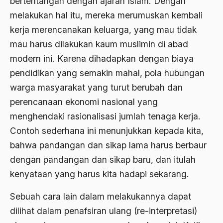
bertentangan dengan ajaran Islam. Dengan
Al-qua'an dan Hadist
melakukan hal itu, mereka merumuskan kembali
kerja merencanakan keluarga, yang mau tidak
al-quran
mau harus dilakukan kaum muslimin di abad
Alexander Solzhenitsyin
modern ini. Karena dihadapkan dengan biaya
Ali Khomeini
pendidikan yang semakin mahal, pola hubungan
warga masyarakat yang turut berubah dan
Ali Murtopo
perencanaan ekonomi nasional yang
Ali Shariati
menghendaki rasionalisasi jumlah tenaga kerja.
Ali Sidikin
Contoh sederhana ini menunjukkan kepada kita,
Ali Syahbana
bahwa pandangan dan sikap lama harus berbaur
dengan pandangan dan sikap baru, dan itulah
Aliran AHmadiyah
kenyataan yang harus kita hadapi sekarang.
Aliran Kepercayaan
Sebuah cara lain dalam melakukannya dapat
Alistair Cook
dilihat dalam penafsiran ulang (re-interpretasi)
Allah