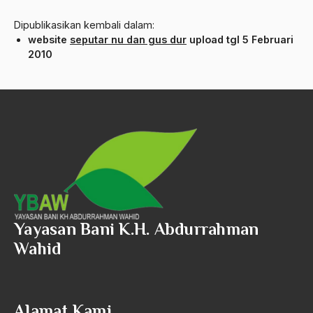
Andre Gide
Dipublikasikan kembali dalam:
Angkatan Laut AS
website
seputar nu dan gus dur
upload tgl 5 Februari
2010
Ansor
Antara Keyakinan dan Keuletan
Antarumat Beragama
Anti Kekerasan
Anti Klimak
Anti-Kekerasan
António de Oliveira Salazar
Yayasan Bani K.H. Abdurrahman
Wahid
Antonio Gramsci
Antony Van Leeuwenhoek
antropologi
Alamat Kami