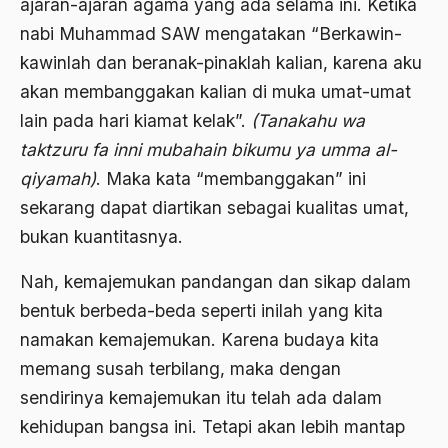
ajaran-ajaran agama yang ada selama ini. Ketika
ALmanak
nabi Muhammad SAW mengatakan “Berkawin-
kawinlah dan beranak-pinaklah kalian, karena aku
Alternatif Moral
akan membanggakan kalian di muka umat-umat
Alternatif Nilai
lain pada hari kiamat kelak”.
(Tanakahu wa
Alternatif Politis
taktzuru fa inni mubahain bikumu ya umma al-
qiyamah)
. Maka kata “membanggakan” ini
Alumni Sayid Al-Maliki
sekarang dapat diartikan sebagai kualitas umat,
Alvin W. Gouldner
bukan kuantitasnya.
Amangkurat
Nah, kemajemukan pandangan dan sikap dalam
Amar Ma'ruf Nahi Munkar
bentuk berbeda-beda seperti inilah yang kita
ambisi politik
namakan kemajemukan. Karena budaya kita
memang susah terbilang, maka dengan
Ambivalen
sendirinya kemajemukan itu telah ada dalam
ambon
kehidupan bangsa ini. Tetapi akan lebih mantap