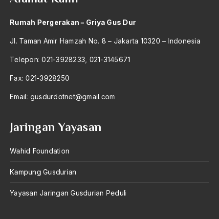
antroposentrisme
Rumah Pergerakan – Griya Gus Dur
Anwar Ibrahim
Jl. Taman Amir Hamzah No. 8 – Jakarta 10320 – Indonesia
Anwar Sadat
Telepon: 021-3928233, 021-3145671
apa yang kau cari palupi
Fax: 021-3928250
Aparat Keamanan
Email:
gusdurdotnet@gmail.com
APEC
Apel Akbar NU
Jaringan Yayasan
APRI
Wahid Foundation
Ar-Raniry
Kampung Gusdurian
arab
Yayasan Jaringan Gusdurian Peduli
arabisasi
arafat