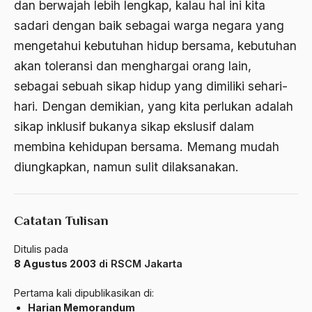
Amerika
dan berwajah lebih lengkap, kalau hal ini kita
sadari dengan baik sebagai warga negara yang
amerika latin
mengetahui kebutuhan hidup bersama, kebutuhan
amerika serikat
akan toleransi dan menghargai orang lain,
Amien Rais
sebagai sebuah sikap hidup yang dimiliki sehari-
hari. Dengan demikian, yang kita perlukan adalah
Amin Iskandar
sikap inklusif bukanya sikap ekslusif dalam
Amir
membina kehidupan bersama. Memang mudah
Amir Syakib Arsalan
diungkapkan, namun sulit dilaksanakan.
Amirn Rais
amrozi
Catatan Tulisan
Anak ibrahim
Ditulis pada
8 Agustus 2003
di RSCM Jakarta
Anatomi
Andi Mallarangeng
Pertama kali dipublikasikan di:
Harian Memorandum