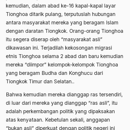
kemudian, dalam abad ke-16 kapal-kapal layar
2000
Abu Hanifah
Tionghoa ditarik pulang, terputuslah hubungan
1999
abu jihad
antara masyarakat mereka yang beragam Islam
1998
dengan daratan Tiongkok. Orang-orang Tionghoa
Abu Sangkan
itu segera diserap oleh “masyarakat asli”
1997
Abu Zayd
dikawasan ini. Terjadilah kekosongan migrasi
1996
Aceh
etnis Tionghoa selama 2 abad dan baru kemudian
1995
mereka “diimpor” kelompok-kelompok Tionghoa
Ad-daulah
yang beragam Budha dan Konghucu dari
1994
Adagium
Tiongkok Timur dan Selatan..
1993
Adaptif Islam
Bahwa kemudian mereka dianggap ras tersendiri,
1992
adat
di luar dari mereka yang dianggap “ras asli”, itu
1991
Adat dan Syari'at
adalah perkembangan politik yang dipaksakan
1990
atas kenyataan. Kebetulan sekali, anggapan
Adat Ngada
“bukan asli” diperkuat dengan politik negeri ini
1989