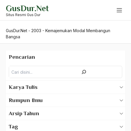
Skip
GusDur.Net
to
content
Situs Resmi Gus Dur
GusDur.Net
-
2003
-
Kemajemukan Modal Membangun
Bangsa
Pencarian
Pencarian
Karya Tulis
Karya Tulis Gus Dur
Rumpun Ilmu
Karya Tulis Tentang Gus Dur
500 – Ilmu Bahasa
Arsip Tahun
530 – Ilmu Bahasa Asing
2025
Tag