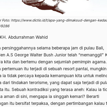
 Foto: https://www.dictio.id/t/apa-yang-dimaksud-dengan-kedau
/9286
 KH. Abdurrahman Wahid
 persinggahannya selama beberapa jam di pulau Bali,
den A.S George Walter Bush Junior telah “memanggil” 
a kita dan bertemu dengan sejumlah pemimpin agama.
 pertemuan itu terjadi di sebuah resort pantai, mungkin
a ia tidak percaya kepada kemampuan kita untuk melin
a dari tindakan terorisme, yang dapat saja terjadi di pu
a itu. Sebuah kontradiksi yang terasa aneh: Kalau ia ti
a aman di sini, mengapa ia singgah kemari? Berarti
ngan itu bersifat terpaksa, dengan pertimbangan kalau 