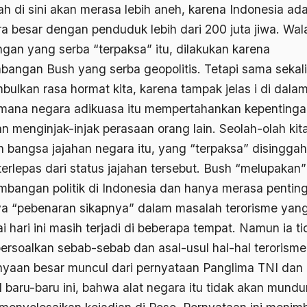
ah di sini akan merasa lebih aneh, karena Indonesia ad
a besar dengan penduduk lebih dari 200 juta jiwa. Wal
ngan yang serba “terpaksa” itu, dilakukan karena
mbangan Bush yang serba geopolitis. Tetapi sama sekali
bulkan rasa hormat kita, karena tampak jelas i di dala
mana negara adikuasa itu mempertahankan kepenting
n menginjak-injak perasaan orang lain. Seolah-olah kit
h bangsa jajahan negara itu, yang “terpaksa” disinggah
terlepas dari status jajahan tersebut. Bush “melupakan”
mbangan politik di Indonesia dan hanya merasa pentin
a “pebenaran sikapnya” dalam masalah terorisme yan
 hari ini masih terjadi di beberapa tempat. Namun ia ti
rsoalkan sebab-sebab dan asal-usul hal-hal terorisme 
nyaan besar muncul dari pernyataan Panglima TNI dan
 baru-baru ini, bahwa alat negara itu tidak akan mundur