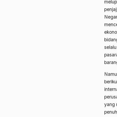
melup
penja
Negar
mence
ekono
bidan
selal
pasar
baran
Namun 
berik
inter
perus
yang 
penuh