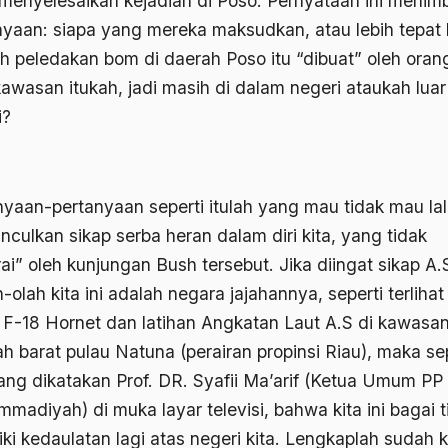
 menyelesaikan kejadian di Poso. Pernyataan ini menim
nyaan: siapa yang mereka maksudkan, atau lebih tepat l
h peledakan bom di daerah Poso itu “dibuat” oleh orang
kawasan itukah, jadi masih di dalam negeri ataukah luar
i?
nyaan-pertanyaan seperti itulah yang mau tidak mau la
culkan sikap serba heran dalam diri kita, yang tidak
rai” oleh kunjungan Bush tersebut. Jika diingat sikap A.
-olah kita ini adalah negara jajahannya, seperti terlihat
 F-18 Hornet dan latihan Angkatan Laut A.S di kawasa
h barat pulau Natuna (perairan propinsi Riau), maka se
ang dikatakan Prof. DR. Syafii Ma’arif (Ketua Umum PP
madiyah) di muka layar televisi, bahwa kita ini bagai t
iki kedaulatan lagi atas negeri kita. Lengkaplah sudah 