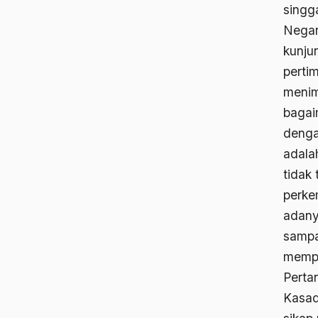
singg
Negar
kunju
perti
menim
bagai
denga
adala
tidak 
perke
adany
sampai
mempe
Perta
Kasad