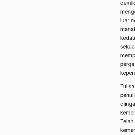
demik
mengg
luar 
manak
kedaul
sekua
mempe
perga
kepen
Tulisa
penul
diing
kemer
Telah
kemer