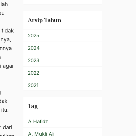
alah
900 – Rumpun Ilmu
au
Lainnya
Arsip Tahun
 tidak
2025
mnya,
2024
annya
a
2023
i agar
2022
g
2021
g
2020
dak
Tag
itu.
2019
A Hafidz
2018
 dari
A. Mukti Ali
2017