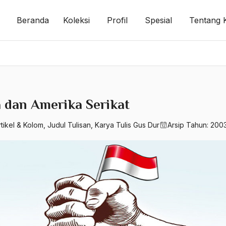
Beranda
Koleksi
Profil
Spesial
Tentang 
a dan Amerika Serikat
rtikel & Kolom
,
Judul Tulisan
,
Karya Tulis Gus Dur
Arsip Tahun:
200