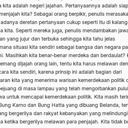
 kita adalah negeri jajahan. Pertanyaannya adalah sia
menjajah kita? Sebagai orang berpikir, penulis merasak
 adanya deretan pertanyaan cukup seperti itu di kalan
a kita. Seperti mereka juga, penulis mendambakan jaw
an yang jujur dan terbuka sehingga kita tahu jelas
mana situasi kita sendiri sebagai bangsa dan negara p
ini. Masihkah kita benar-benar merdeka dan berdaulat? 
memang dijajah orang lain, tentu kita harus melawan de
ara kita sendiri, karena prinsip ini adalah bagian dari
aran kita yang menerima warisan kemerdekaan politik d
pejuang di masa lampau yang telah mengorbankan pul
jiwa untuk mencapai kemerdekaan politik. Kita masih ter
Bung Karno dan Bung Hatta yang dibuang Belanda, ten
yang bergerilya dan rakyat kebanyakan yang melindungi
a ketika bergerilya melawan para penjajah. Kita tidak b