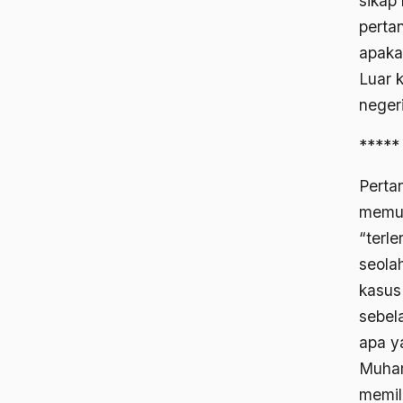
sikap
perta
apaka
Luar 
neger
*****
Perta
memun
“terle
seolah
kasus
sebela
apa y
Muham
memil