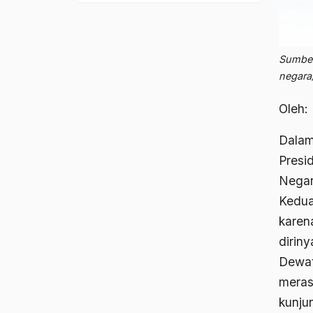
Sumber
negara
Oleh:
Dalam
Presi
Negar
Kedua
karen
diriny
Dewat
meras
kunju