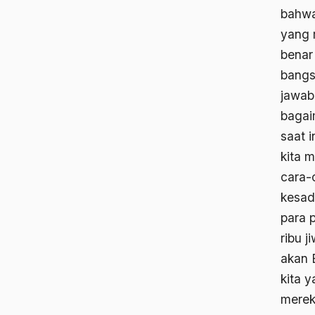
bahwa
yang 
benar
bangs
jawab
bagai
saat 
kita 
cara-c
kesad
para 
ribu 
akan 
kita 
merek