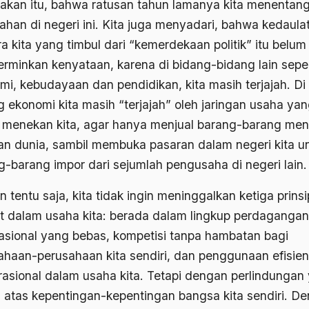
akan itu, bahwa ratusan tahun lamanya kita menentan
jahan di negeri ini. Kita juga menyadari, bahwa kedaula
a kita yang timbul dari “kemerdekaan politik” itu belum
rminkan kenyataan, karena di bidang-bidang lain seper
mi, kebudayaan dan pendidikan, kita masih terjajah. Di
g ekonomi kita masih “terjajah” oleh jaringan usaha ya
u menekan kita, agar hanya menjual barang-barang men
an dunia, sambil membuka pasaran dalam negeri kita u
g-barang impor dari sejumlah pengusaha di negeri lain.
tentu saja, kita tidak ingin meninggalkan ketiga prinsi
ut dalam usaha kita: berada dalam lingkup perdagangan
nasional yang bebas, kompetisi tanpa hambatan bagi
ahaan-perusahaan kita sendiri, dan penggunaan efisien
rasional dalam usaha kita. Tetapi dengan perlindungan
 atas kepentingan-kepentingan bangsa kita sendiri. D