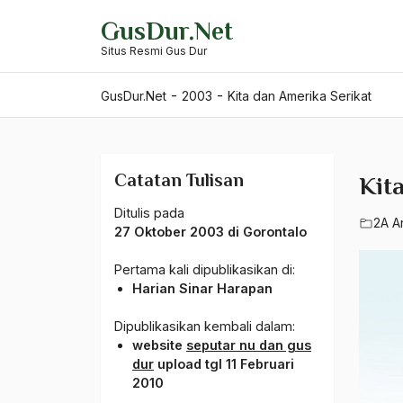
Skip
GusDur.Net
to
Situs Resmi Gus Dur
content
-
-
GusDur.Net
2003
Kita dan Amerika Serikat
Catatan Tulisan
Kit
Ditulis pada
2A A
27 Oktober 2003 di Gorontalo
Pertama kali dipublikasikan di:
Harian Sinar Harapan
Dipublikasikan kembali dalam:
website
seputar nu dan gus
dur
upload tgl 11 Februari
2010