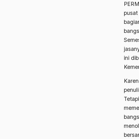
PERME
pusat
bagia
bangs
Semes
jasan
ini di
Kemer
Karen
penul
Tetap
memen
bangs
menol
bersa