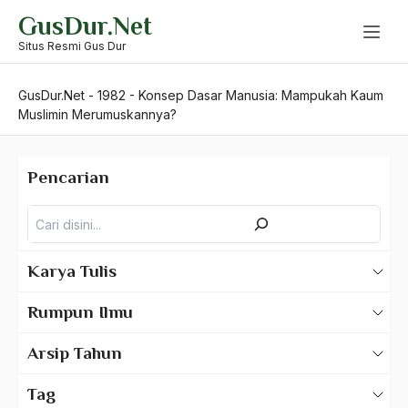
Skip
GusDur.Net
to
content
Situs Resmi Gus Dur
GusDur.Net
-
1982
-
Konsep Dasar Manusia: Mampukah Kaum
Muslimin Merumuskannya?
Pencarian
Pencarian
Karya Tulis
Karya Tulis Gus Dur
Rumpun Ilmu
Karya Tulis Tentang Gus Dur
500 – Ilmu Bahasa
Arsip Tahun
530 – Ilmu Bahasa Asing
2025
Tag