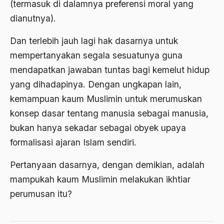
(termasuk di dalamnya preferensi moral yang
Ard
dianutnya).
area studies
Dan terlebih jauh lagi hak dasarnya untuk
Argentina
mempertanyakan segala sesuatunya guna
mendapatkan jawaban tuntas bagi kemelut hidup
Ariel Saron
yang dihadapinya. Dengan ungkapan lain,
Ariel Sharon
kemampuan kaum Muslimin untuk merumuskan
Ario Wowor
konsep dasar tentang manusia sebagai manusia,
Aristoteles
bukan hanya sekadar sebagai obyek upaya
formalisasi ajaran Islam sendiri.
Arnold Y. Toynbeen
Pertanyaan dasarnya, dengan demikian, adalah
Arogansi Birokrasi
mampukah kaum Muslimin melakukan ikhtiar
Arrigo Sacchi
perumusan itu?
Arswendo
Arswendo Atmowiloto