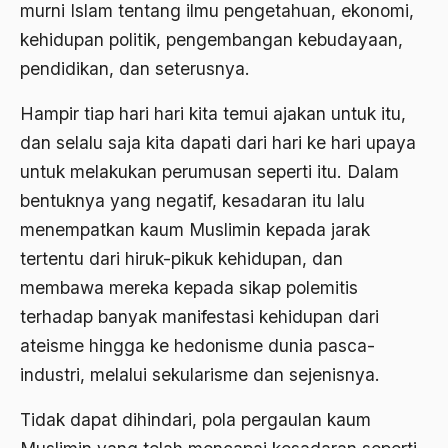
murni Islam tentang ilmu pengetahuan, ekonomi,
Agama Demokrasi
kehidupan politik, pengembangan kebudayaan,
Agama di Asia
pendidikan, dan seterusnya.
agama elitis
Hampir tiap hari hari kita temui ajakan untuk itu,
Agama Hukum
dan selalu saja kita dapati dari hari ke hari upaya
untuk melakukan perumusan seperti itu. Dalam
Agama Inovasi
bentuknya yang negatif, kesadaran itu lalu
Agama Islam
menempatkan kaum Muslimin kepada jarak
agama populer
tertentu dari hiruk-pikuk kehidupan, dan
membawa mereka kepada sikap polemitis
Agama Terang
terhadap banyak manifestasi kehidupan dari
Agamawan
ateisme hingga ke hedonisme dunia pasca-
Agenda Nasional
industri, melalui sekularisme dan sejenisnya.
Agraria
Tidak dapat dihindari, pola pergaulan kaum
agraris