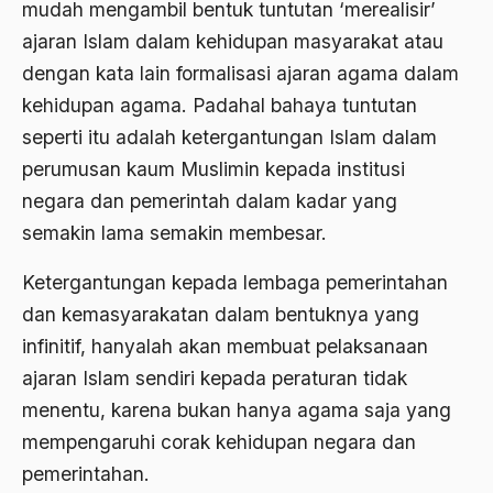
mudah mengambil bentuk tuntutan ‘merealisir’
ALmanak
ajaran Islam dalam kehidupan masyarakat atau
dengan kata lain formalisasi ajaran agama dalam
Alternatif Moral
kehidupan agama. Padahal bahaya tuntutan
Alternatif Nilai
seperti itu adalah ketergantungan Islam dalam
Alternatif Politis
perumusan kaum Muslimin kepada institusi
negara dan pemerintah dalam kadar yang
Alumni Sayid Al-Maliki
semakin lama semakin membesar.
Alvin W. Gouldner
Ketergantungan kepada lembaga pemerintahan
Amangkurat
dan kemasyarakatan dalam bentuknya yang
Amar Ma'ruf Nahi Munkar
infinitif, hanyalah akan membuat pelaksanaan
ambisi politik
ajaran Islam sendiri kepada peraturan tidak
menentu, karena bukan hanya agama saja yang
Ambivalen
mempengaruhi corak kehidupan negara dan
ambon
pemerintahan.