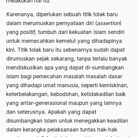
melakukan hal itu.
Andre Gide
Karenanya, diperlukan sebuah titik tolak baru
Angkatan Laut AS
dalam merumuskan pernyataan diri (
assertion
)
Ansor
yang positif, tumbuh dari kekuatan Islam sendiri
Antara Keyakinan dan Keuletan
untuk memecahkan kemelut yang dihadapinya
kini. Titik tolak baru itu sebenarnya sudah dapat
Antarumat Beragama
dirumuskan sejak sekarang, tanpa terlalu banyak
Anti Kekerasan
mendiskusikan apa yang dapat di-sumbangkan
Anti Klimak
Islam bagi pemecahan masalah masalah dasar
Anti-Kekerasan
yang dihadapi umat manusia, seperti kemiskinan,
keterbelakangan, kebodohan, ketidakadilan baik
António de Oliveira Salazar
yang antar-generasional maupun yang lainnya
Antonio Gramsci
dan seterusnya. Apakah yang dapat
Antony Van Leeuwenhoek
disumbangkan Islam untuk menegakkan keadilan
dalam kerangka pelaksanaan tuntas hak-hak
antropologi