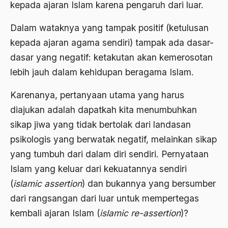
Airport Noto Hadi Negoro
kepada ajaran Islam karena pengaruh dari luar.
Ajaran AGama
Dalam wataknya yang tampak positif (ketulusan
kepada ajaran agama sendiri) tampak ada dasar-
Ajaran Agama Islam
dasar yang negatif: ketakutan akan kemerosotan
Ajaran Islam
lebih jauh dalam kehidupan beragama Islam.
ajaran kemasyarakatan
Karenanya, pertanyaan utama yang harus
Ajengan SIngaparna
diajukan adalah dapatkah kita menumbuhkan
Akademi Betawi
sikap jiwa yang tidak bertolak dari landasan
psikologis yang berwatak negatif, melainkan sikap
Akademi Jakarta
yang tumbuh dari dalam diri sendiri. Pernyataan
Akbar tanjung
Islam yang keluar dari kekuatannya sendiri
akhlak
(
islamic assertion
) dan bukannya yang bersumber
Akhlaq
dari rangsangan dari luar untuk mempertegas
kembali ajaran Islam (
islamic re-assertion
)?
Akidah