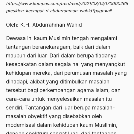
https://www.kompas.com/tren/read/2021/03/14/170000265/pro
2012
Abdi Masyarakat
presiden-keempat-ri–abdurrahman-wahid?page=all
2011
abdul wahid hasyim
Oleh: K.H. Abdurrahman Wahid
2010
Abdullah Badawi
Dewasa ini kaum Muslimin tengah mengalami
2009
Abdullah Sungkar
tantangan beranekaragam, baik dari dalam
2008
Abdullah Syafi'i
maupun dari luar. Dari dalam berupa tiadanya
2007
kesepakatan dalam segala hal yang menyangkut
Abdurrahman Addakhil
kehidupan mereka, dari perumusan masalah yang
2006
abdurrahman wahid
dihadapi, akibat yang ditimbulkan masalah
2005
Abolisi
tersebut bagi perkembangan agama Islam, dan
2004
cara-cara untuk menyelesaikan masalah itu
Aboulhasan Bani Sadr
sendiri. Tantangan dari luar berupa masalah-
2003
abri
masalah obyektif yang disebabkan oleh
2002
Abu AMrin Ibnu Alla'
modernisasi dalam kehidupan kaum Muslimin,
2001
dengan spektrum sangat luas, dari tantangan
Abu Bakar Ba’asyir