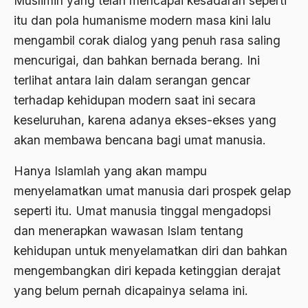
Muslimin yang telah mencapai kesadaran seperti
itu dan pola humanisme modern masa kini lalu
Agum Gumelar
mengambil corak dialog yang penuh rasa saling
Agus Miftah
mencurigai, dan bahkan bernada berang. Ini
Ahimsa
terlihat antara lain dalam serangan gencar
Ahli
terhadap kehidupan modern saat ini secara
keseluruhan, karena adanya ekses-ekses yang
ahli fikih
akan membawa bencana bagi umat manusia.
Ahli Ilmu Agama
Hanya Islamlah yang akan mampu
Ahli waris
menyelamatkan umat manusia dari prospek gelap
ahlul sunnah wal jamaah
seperti itu. Umat manusia tinggal mengadopsi
Ahlussunnah
dan menerapkan wawasan Islam tentang
kehidupan untuk menyelamatkan diri dan bahkan
Ahlussunnah Wal jamaah
mengembangkan diri kepada ketinggian derajat
Ahmad Benbella
yang belum pernah dicapainya selama ini.
Ahmad Daudy