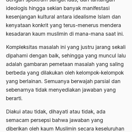
ideologis hingga sekian banyak manifestasi
2000
Abu Hanifah
kesenjangan kultural antara idealisme Islam dan
1999
abu jihad
kenyataan konkrit yang terus-menerus mendera
1998
Abu Sangkan
kesadaran kaum muslimin di mana-mana saat ini.
1997
Abu Zayd
Kompleksitas masalah ini yang justru jarang sekali
1996
dipahami dengan baik, sehingga yang muncul lalu
Aceh
adalah gambaran pemetaan masalah yang saling
1995
Ad-daulah
berbeda yang dilakukan oleh kelompok-kelompok
1994
Adagium
yang berlainan. Semuanya berwajah parsial dan
1993
Adaptif Islam
sebenarnya tidak menyediakan jawaban yang
berarti.
1992
adat
1991
Diakui atau tidak, dihayati atau tidak, ada
Adat dan Syari'at
semacam persepsi bahwa jawaban yang
1990
Adat Ngada
diberikan oleh kaum Muslimin secara keseluruhan
1989