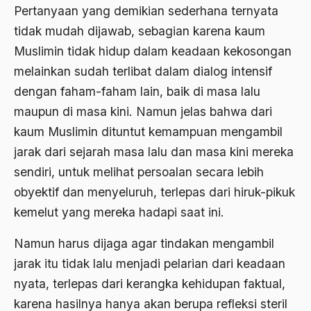
Pertanyaan yang demikian sederhana ternyata
Aktivis
tidak mudah dijawab, sebagian karena kaum
Aktivis Muda
Muslimin tidak hidup dalam keadaan kekosongan
akulturasi
melainkan sudah terlibat dalam dialog intensif
akulturasi budaya
dengan faham-faham lain, baik di masa lalu
maupun di masa kini. Namun jelas bahwa dari
Al Asnawi
kaum Muslimin dituntut kemampuan mengambil
al qaeda
jarak dari sejarah masa lalu dan masa kini mereka
Al-Azhar
sendiri, untuk melihat persoalan secara lebih
obyektif dan menyeluruh, terlepas dari hiruk-pikuk
Al-Ghazali
kemelut yang mereka hadapi saat ini.
Al-Ikhwanu Al-Muslimun
Namun harus dijaga agar tindakan mengambil
Al-Ikhwanul Muslimin
jarak itu tidak lalu menjadi pelarian dari keadaan
al-Khalil Ibnu Ahmad al-Farahidi
nyata, terlepas dari kerangka kehidupan faktual,
Al-Maududi
karena hasilnya hanya akan berupa refleksi steril