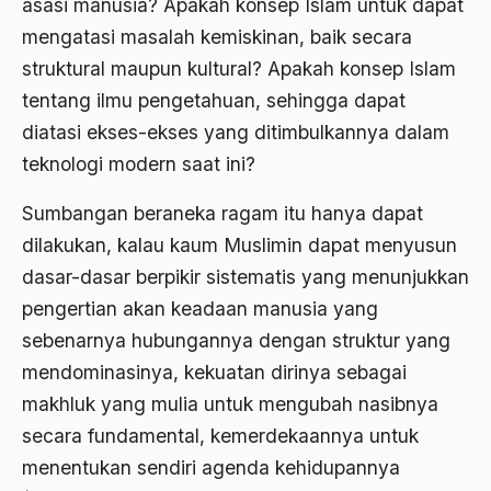
asasi manusia? Apakah konsep Islam untuk dapat
antroposentrisme
mengatasi masalah kemiskinan, baik secara
Anwar Ibrahim
struktural maupun kultural? Apakah konsep Islam
tentang ilmu pengetahuan, sehingga dapat
Anwar Sadat
diatasi ekses-ekses yang ditimbulkannya dalam
apa yang kau cari palupi
teknologi modern saat ini?
Aparat Keamanan
Sumbangan beraneka ragam itu hanya dapat
APEC
dilakukan, kalau kaum Muslimin dapat menyusun
Apel Akbar NU
dasar-dasar berpikir sistematis yang menunjukkan
pengertian akan keadaan manusia yang
APRI
sebenarnya hubungannya dengan struktur yang
Ar-Raniry
mendominasinya, kekuatan dirinya sebagai
arab
makhluk yang mulia untuk mengubah nasibnya
secara fundamental, kemerdekaannya untuk
arabisasi
menentukan sendiri agenda kehidupannya
arafat