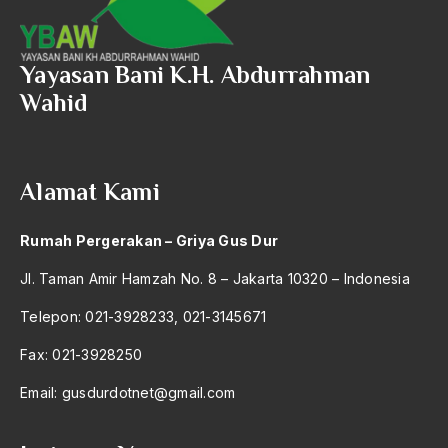
asean
Asghar Ali Engineer
Yayasan Bani K.H. Abdurrahman
Ashram Ghandi
Wahid
Asia
Asia Tenggara
Alamat Kami
Asimilasi
Askar
Rumah Pergerakan – Griya Gus Dur
Asosiasi
Jl. Taman Amir Hamzah No. 8 – Jakarta 10320 – Indonesia
Aspek Etika
Telepon: 021-3928233, 021-3145671
Aspek Politis
Fax: 021-3928250
Aspek religius Agama
Email:
gusdurdotnet@gmail.com
Aspek Teknis