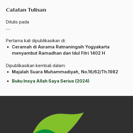
Catatan Tulisan
Arti Kepemimpinan
artikel gus dur
Ditulis pada
…
asal-usul tradisi keilmuan pesantren
Pertama kali dipublikasikan di:
Asas Islam
Ceramah di Asrama Ratnaningsih Yogyakarta
menyambut Ramadhan dan Idul Fitri 1402 H
Asas Keagamaan
Dipublikasikan kembali dalam:
asas kebangsaan
Majalah Suara Muhammadiyah, No.16/62/Th.1982
Asas Organisasi Islam
Buku Insya Allah Saya Serius (2024)
Asas Pancasila
Asas Permusyawaratan
Asas Pluralisme
Asas Tunggal