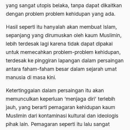
yang sangat utopis belaka, tanpa dapat dikaitkan
Al-qua'an dan Hadist
dengan problem problem kehidupan yang ada.
al-quran
Hasil seperti itu hanyalah akan membuat Islam,
Alexander Solzhenitsyin
sepanjang yang dirumuskan oleh kaum Muslimin,
Ali Khomeini
lebih terdesak lagi karena tidak dapat dipakai
Ali Murtopo
untuk memecahkan problem-problem kehidupan,
terdesak ke pinggiran lapangan dalam persaingan
Ali Shariati
antara faham-faham besar dalam sejarah umat
Ali Sidikin
manusia di masa kini.
Ali Syahbana
Ketertinggalan dalam persaingan itu akan
Aliran AHmadiyah
memunculkan keperluan ‘menjaga diri’ terlebih
Aliran Kepercayaan
jauh, yang berarti pemagaran kehidupan kaum
Muslimin dari kontaminasi kultural dan ideologis
Alistair Cook
pihak lain. Pemagaran seperti itu lalu sangat
Allah