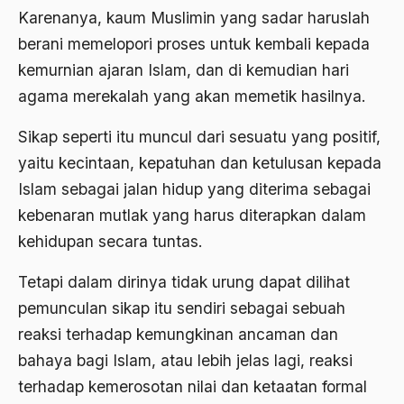
Karenanya, kaum Muslimin yang sadar haruslah
Ahmad Dhani
berani memelopori proses untuk kembali kepada
Ahmad Hasan Rurbi
kemurnian ajaran Islam, dan di kemudian hari
agama merekalah yang akan memetik hasilnya.
Ahmad Khomeini
Sikap seperti itu muncul dari sesuatu yang positif,
Ahmad Syafi’i Ma’arif
yaitu kecintaan, kepatuhan dan ketulusan kepada
Ahmad Tirtisudiro
Islam sebagai jalan hidup yang diterima sebagai
ahmad wahib
kebenaran mutlak yang harus diterapkan dalam
Ahmad Wahid
kehidupan secara tuntas.
Ahmadiyah
Tetapi dalam dirinya tidak urung dapat dilihat
pemunculan sikap itu sendiri sebagai sebuah
AIDS
reaksi terhadap kemungkinan ancaman dan
Airport
bahaya bagi Islam, atau lebih jelas lagi, reaksi
Airport Changi
terhadap kemerosotan nilai dan ketaatan formal