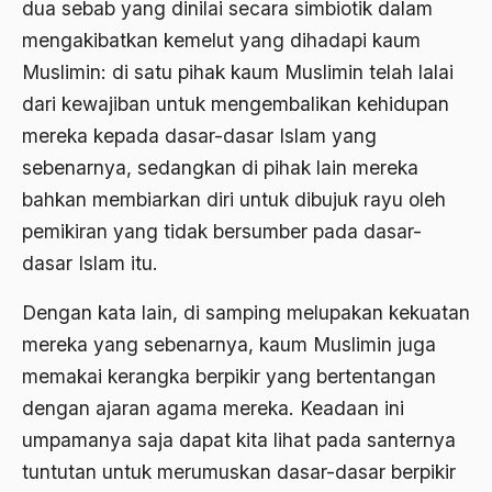
dua sebab yang dinilai secara simbiotik dalam
1977
Afiliasi Kultural
mengakibatkan kemelut yang dihadapi kaum
1976
Afrika
Muslimin: di satu pihak kaum Muslimin telah lalai
1975
Afrika utara
dari kewajiban untuk mengembalikan kehidupan
1974
mereka kepada dasar-dasar Islam yang
agama
sebenarnya, sedangkan di pihak lain mereka
1973
Agama & Negara
bahkan membiarkan diri untuk dibujuk rayu oleh
1972
Agama Asli
pemikiran yang tidak bersumber pada dasar-
1971
dasar Islam itu.
Agama Asli Indonesia
Agama dan Negara
Dengan kata lain, di samping melupakan kekuatan
mereka yang sebenarnya, kaum Muslimin juga
Agama dan negaraa
memakai kerangka berpikir yang bertentangan
Agama dan Pemerintah
dengan ajaran agama mereka. Keadaan ini
Agama dan Politik
umpamanya saja dapat kita lihat pada santernya
tuntutan untuk merumuskan dasar-dasar berpikir
Agama dan Praktis