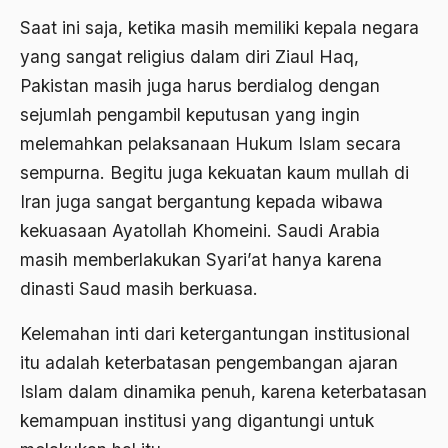
Amerika
Saat ini saja, ketika masih memiliki kepala negara
amerika latin
yang sangat religius dalam diri Ziaul Haq,
amerika serikat
Pakistan masih juga harus berdialog dengan
sejumlah pengambil keputusan yang ingin
Amien Rais
melemahkan pelaksanaan Hukum Islam secara
Amin Iskandar
sempurna. Begitu juga kekuatan kaum mullah di
Amir
Iran juga sangat bergantung kepada wibawa
kekuasaan Ayatollah Khomeini. Saudi Arabia
Amir Syakib Arsalan
masih memberlakukan Syari’at hanya karena
Amirn Rais
dinasti Saud masih berkuasa.
amrozi
Kelemahan inti dari ketergantungan institusional
Anak ibrahim
itu adalah keterbatasan pengembangan ajaran
Anatomi
Islam dalam dinamika penuh, karena keterbatasan
kemampuan institusi yang digantungi untuk
Andi Mallarangeng