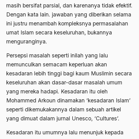
Adat Pra-Islam
masih bersifat parsial, dan karenanya tidak efektif.
1988
Adat Siri
Dengan kata lain. jawaban yang diberikan selama
ini justru menambah kompleksnya permasalahan
1987
Adi Sasono
umat Islam secara keseluruhan, bukannya
1986
Adil dan Makmur
menguranginya.
1985
Adipati Unus
Persepsi masalah seperti inilah yang lalu
1984
Administrasi Negara
memunculkan semacam keperluan akan
1983
Adnan Buyung Nasution
kesadaran lebih tinggi bagi kaum Muslimin secara
keseluruhan akan dasar-dasar masalah umum
1982
Adopsi
yang mereka hadapi. Kesadaran itu oleh
1981
Adu Pinalti
Mohammed Arkoun dinamakan ‘kesadaran Islam’
1980
Advisors
seperti dikemukakannya dalam sebuah artikel
1979
yang dimuat dalam jurnal Unesco, ‘Cultures’.
Aera-Europa
1978
Afganistan
Kesadaran itu umumnya lalu menunjuk kepada